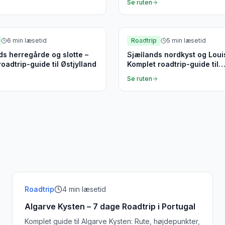
Se ruten
nd
Nordsjælland
6
min læsetid
Roadtrip
5
min læsetid
ds herregårde og slotte –
Sjællands nordkyst og Loui
oadtrip-guide til Østjylland
Komplet roadtrip-guide til
Nordsjælland
Se ruten
Roadtrip
4
min læsetid
Algarve Kysten – 7 dage Roadtrip i Portugal
Komplet guide til Algarve Kysten: Rute, højdepunkter,