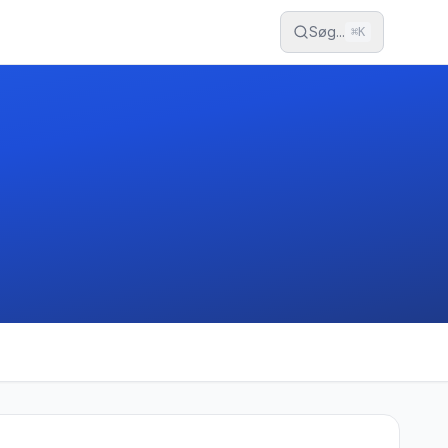
Søg...
⌘
K