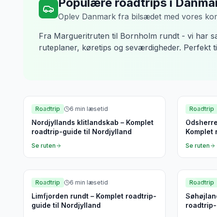
Populære roadtrips i Danma
Oplev Danmark fra bilsædet med vores kom
Fra Margueritruten til Bornholm rundt - vi har 
ruteplaner, køretips og seværdigheder. Perfekt ti
Nordjylland
Nordves
Roadtrip
6
min læsetid
Roadtrip
Nordjyllands klitlandskab – Komplet
Odsherre
roadtrip-guide til Nordjylland
Komplet r
Nordvest
Se ruten
Se ruten
Nordjylland
Midtjyll
Roadtrip
6
min læsetid
Roadtrip
Limfjorden rundt – Komplet roadtrip-
Søhøjlan
guide til Nordjylland
roadtrip-