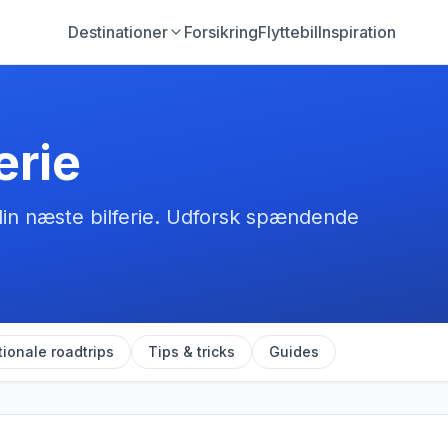
Destinationer
Forsikring
Flyttebil
Inspiration
ferie
 din næste bilferie. Udforsk spændende
tionale roadtrips
Tips & tricks
Guides