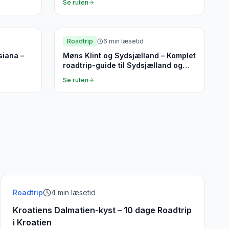
Se ruten
Sydsjælland
Roadtrip
6
min læsetid
siana –
Møns Klint og Sydsjælland – Komplet
roadtrip-guide til Sydsjælland og
Møn
Se ruten
Roadtrip
4
min læsetid
Kroatiens Dalmatien-kyst – 10 dage Roadtrip
i Kroatien