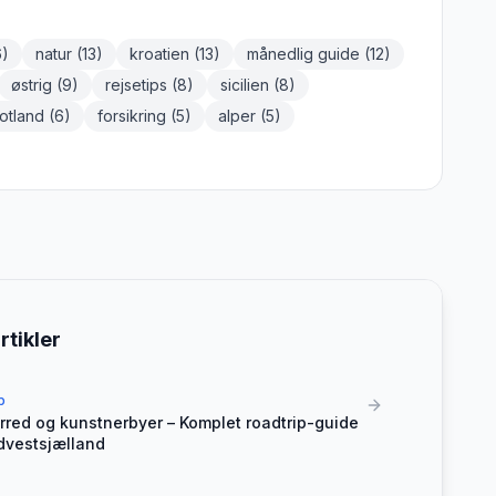
6
)
natur
(
13
)
kroatien
(
13
)
månedlig guide
(
12
)
østrig
(
9
)
rejsetips
(
8
)
sicilien
(
8
)
otland
(
6
)
forsikring
(
5
)
alper
(
5
)
rtikler
p
red og kunstnerbyer – Komplet roadtrip-guide
rdvestsjælland