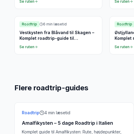
Se ruten
Se ruten
Vestjylland
Østjylla
Roadtrip
6
min læsetid
Roadtrip
Vestkysten fra Blåvand til Skagen –
Østjyllan
Komplet roadtrip-guide til
Komplet r
Vestjylland og Nordjylland
Se ruten
Se ruten
Flere roadtrip-guides
Roadtrip
4
min læsetid
Amalfikysten – 5 dage Roadtrip i Italien
Komplet guide til Amalfikysten: Rute, højdepunkter,