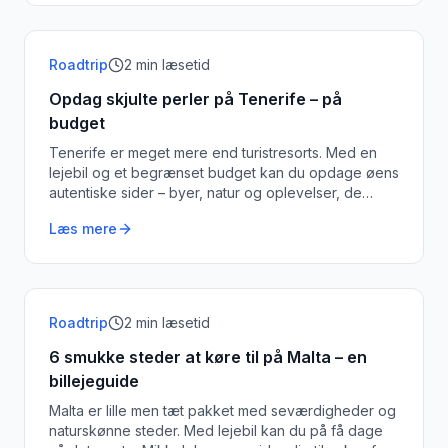
Roadtrip
2
min læsetid
Opdag skjulte perler på Tenerife – på
budget
Tenerife er meget mere end turistresorts. Med en
lejebil og et begrænset budget kan du opdage øens
autentiske sider – byer, natur og oplevelser, de
fleste turister aldrig ser.
Læs mere
Roadtrip
2
min læsetid
6 smukke steder at køre til på Malta – en
billejeguide
Malta er lille men tæt pakket med seværdigheder og
naturskønne steder. Med lejebil kan du på få dage