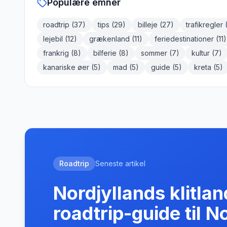
Populære emner
roadtrip
(
37
)
tips
(
29
)
billeje
(
27
)
trafikregler
lejebil
(
12
)
grækenland
(
11
)
feriedestinationer
(
11
)
frankrig
(
8
)
bilferie
(
8
)
sommer
(
7
)
kultur
(
7
)
kanariske øer
(
5
)
mad
(
5
)
guide
(
5
)
kreta
(
5
)
Roadtrip
Seneste artikel
Nordjyllands klitla
roadtrip-guide til N