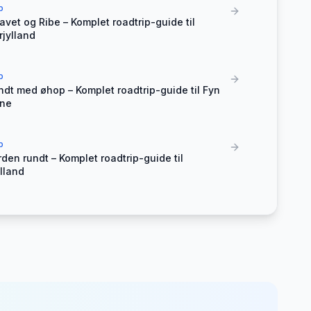
p
vet og Ribe – Komplet roadtrip-guide til
jylland
p
ndt med øhop – Komplet roadtrip-guide til Fyn
rne
p
rden rundt – Komplet roadtrip-guide til
lland