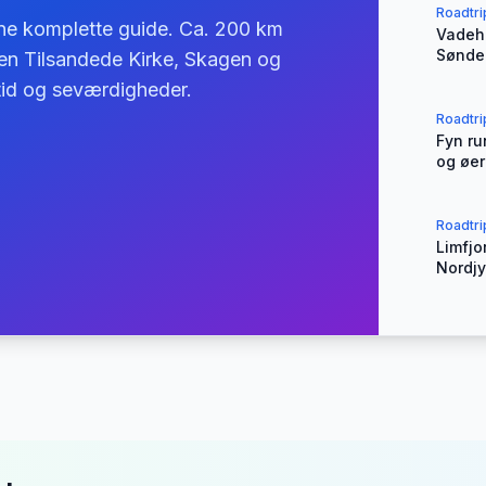
Roadtri
ne komplette guide. Ca. 200 km
Vadeha
Sønder
en Tilsandede Kirke, Skagen og
etid og seværdigheder.
Roadtri
Fyn ru
og øe
Roadtri
Limfjo
Nordjy