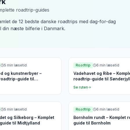
rk
plette roadtrip-guides
samlet de 12 bedste danske roadtrips med dag-for-dag
l din næste bilferie i Danmark.
tsjælland
Sønderjylland
5
min læsetid
Roadtrip
6
min læsetid
d og kunstnerbyer –
Vadehavet og Ribe – Kompl
oadtrip-guide til
roadtrip-guide til Sønderjy
sjælland
Se ruten
and
Bornholm
5
min læsetid
Roadtrip
6
min læsetid
det og Silkeborg – Komplet
Bornholm rundt – Komplet r
guide til Midtjylland
guide til Bornholm