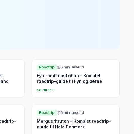
Fyn
Roadtrip
6
min læsetid
et
Fyn rundt med øhop – Komplet
lland
roadtrip-guide til Fyn og øerne
Se ruten
Hele Danmark
Roadtrip
6
min læsetid
oadtrip-
Margueritruten – Komplet roadtrip-
guide til Hele Danmark