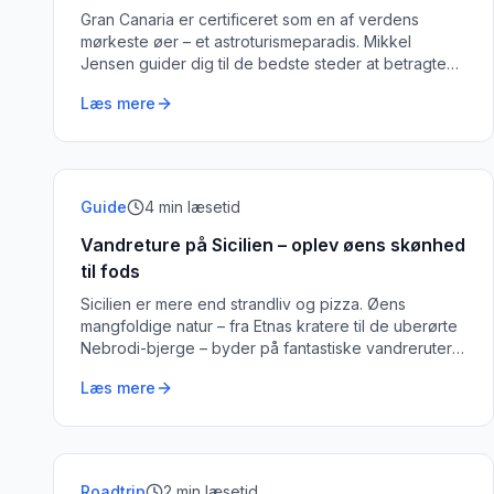
Gran Canaria er certificeret som en af verdens
mørkeste øer – et astroturismeparadis. Mikkel
Jensen guider dig til de bedste steder at betragte
nattehimlen.
Læs mere
Guide
4
min læsetid
Vandreture på Sicilien – oplev øens skønhed
til fods
Sicilien er mere end strandliv og pizza. Øens
mangfoldige natur – fra Etnas kratere til de uberørte
Nebrodi-bjerge – byder på fantastiske vandreruter
for alle niveauer.
Læs mere
Roadtrip
2
min læsetid