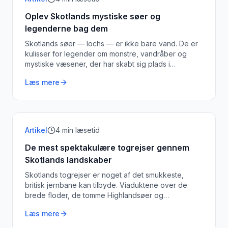
Oplev Skotlands mystiske søer og
legenderne bag dem
Skotlands søer — lochs — er ikke bare vand. De er
kulisser for legender om monstre, vandråber og
mystiske væsener, der har skabt sig plads i
menneskers fantasi i tusinde år.
Læs mere
Artikel
4
min læsetid
De mest spektakulære togrejser gennem
Skotlands landskaber
Skotlands togrejser er noget af det smukkeste,
britisk jernbane kan tilbyde. Viaduktene over de
brede floder, de tomme Highlandsøer og
Glenfinnan-viadukten er nu Harry Potter-berømt.
Læs mere