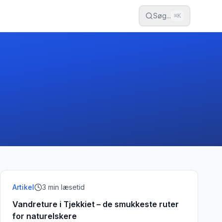
Søg...
⌘
K
Artikel
3
min læsetid
Vandreture i Tjekkiet – de smukkeste ruter
for naturelskere