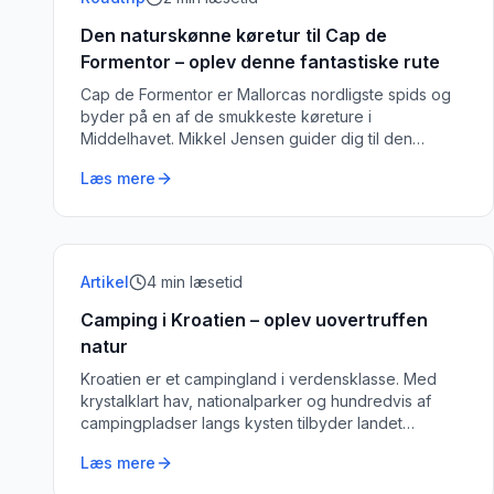
Den naturskønne køretur til Cap de
Formentor – oplev denne fantastiske rute
Cap de Formentor er Mallorcas nordligste spids og
byder på en af de smukkeste køreture i
Middelhavet. Mikkel Jensen guider dig til den
bedste oplevelse af denne ikoniske rute.
Læs mere
Artikel
4
min læsetid
Camping i Kroatien – oplev uovertruffen
natur
Kroatien er et campingland i verdensklasse. Med
krystalklart hav, nationalparker og hundredvis af
campingpladser langs kysten tilbyder landet
udendørsoplevelser af den bedste slags.
Læs mere