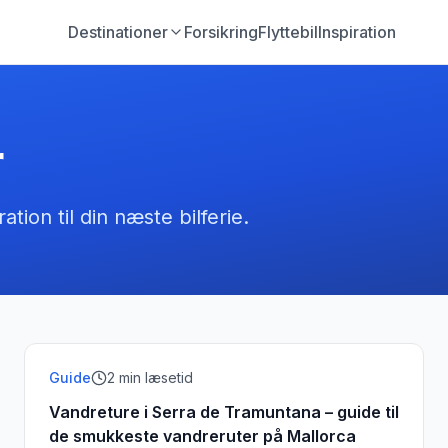
Destinationer
Forsikring
Flyttebil
Inspiration
r
ration til din næste bilferie.
Guide
2
min læsetid
Vandreture i Serra de Tramuntana – guide til
de smukkeste vandreruter på Mallorca