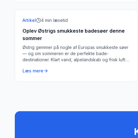
Artikel
4
min læsetid
Oplev Østrigs smukkeste badesøer denne
sommer
Østrig gemmer på nogle af Europas smukkeste søer
— og om sommeren er de perfekte bade-
destinationer. Klart vand, alpelandskab og frisk luft:
her er mine favoritter.
Læs mere
K