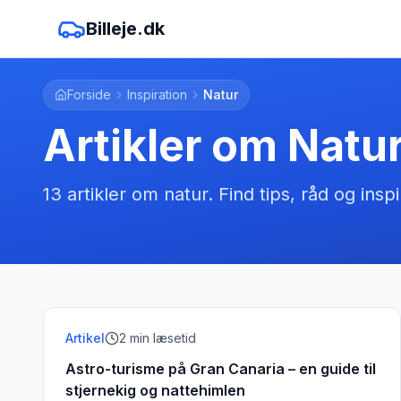
Billeje.dk
Forside
Inspiration
Natur
Artikler om
Natu
13
artikler
om
natur
. Find tips, råd og inspi
Artikel
2
min læsetid
Astro-turisme på Gran Canaria – en guide til
stjernekig og nattehimlen