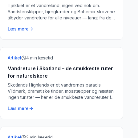
Tjekkiet er et vandreland, ingen ved nok om.
Sandstensklipper, bjergkæder og Bohemia-skovene
tilbyder vandreture for alle niveauer — langt fra de
overrendte ruter.
Læs mere
Artikel
4
min læsetid
Vandreture i Skotland – de smukkeste ruter
for naturelskere
Skotlands Highlands er et vandrernes paradis.
Vildmark, dramatiske tinder, mosstæpper og næsten
ingen turister — her er de smukkeste vandreruter for
naturelskere.
Læs mere
Artikel
3
min læsetid