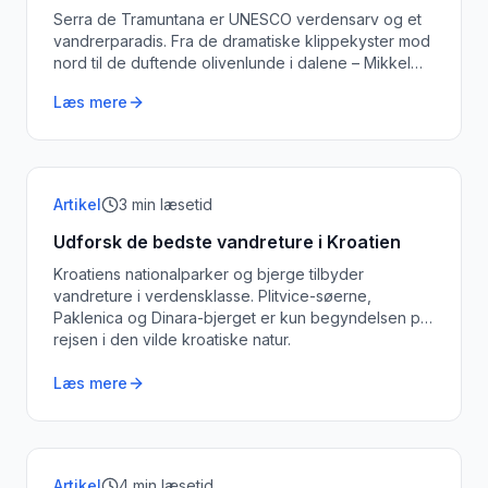
Serra de Tramuntana er UNESCO verdensarv og et
vandrerparadis. Fra de dramatiske klippekyster mod
nord til de duftende olivenlunde i dalene – Mikkel
Jensen guider dig til de smukkeste ruter.
Læs mere
Artikel
3
min læsetid
Udforsk de bedste vandreture i Kroatien
Kroatiens nationalparker og bjerge tilbyder
vandreture i verdensklasse. Plitvice-søerne,
Paklenica og Dinara-bjerget er kun begyndelsen på
rejsen i den vilde kroatiske natur.
Læs mere
Artikel
4
min læsetid