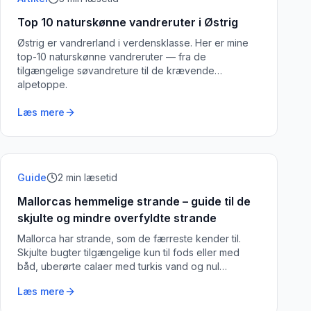
Top 10 naturskønne vandreruter i Østrig
Østrig er vandrerland i verdensklasse. Her er mine
top-10 naturskønne vandreruter — fra de
tilgængelige søvandreture til de krævende
alpetoppe.
Læs mere
Guide
2
min læsetid
Mallorcas hemmelige strande – guide til de
skjulte og mindre overfyldte strande
Mallorca har strande, som de færreste kender til.
Skjulte bugter tilgængelige kun til fods eller med
båd, uberørte calaer med turkis vand og nul
parasols. Mikkel Jensen guider dig til de bedste.
Læs mere