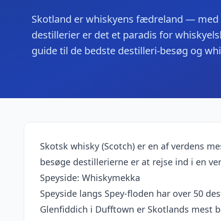
Skotland er whiskyens fædreland — med 
destillerier er det et paradis for whiskyel
guide til de bedste destilleri-besøg og whi
Skotsk whisky (Scotch) er en af verdens me
besøge destillerierne er at rejse ind i en ve
Speyside: Whiskymekka
Speyside langs Spey-floden har over 50 dest
Glenfiddich i Dufftown er Skotlands mest b