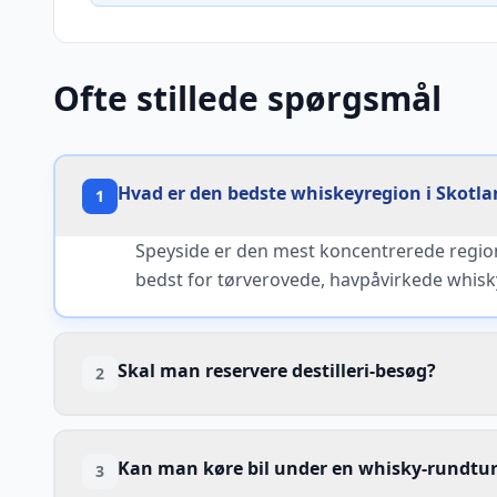
Ofte stillede spørgsmål
Hvad er den bedste whiskeyregion i Skotla
1
Speyside er den mest koncentrerede region 
bedst for tørverovede, havpåvirkede whisk
Skal man reservere destilleri-besøg?
2
Kan man køre bil under en whisky-rundtu
3