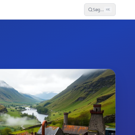
Søg...
⌘
K