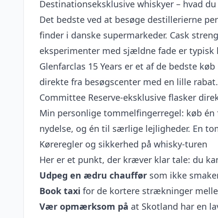
Destinationseksklusive whiskyer – hvad du
Det bedste ved at besøge destillerierne pers
finder i danske supermarkeder. Cask strengt
eksperimenter med sjældne fade er typisk ku
Glenfarclas 15 Years er et af de bedste køb
direkte fra besøgscenter med en lille rabat
Committee Reserve-eksklusive flasker direk
Min personlige tommelfingerregel: køb én fl
nydelse, og én til særlige lejligheder. En to
Køreregler og sikkerhed på whisky-turen
Her er et punkt, der kræver klar tale: du k
Udpeg en ædru chauffør
som ikke smaker 
Book taxi
for de kortere strækninger melle
Vær opmærksom på
at Skotland har en l