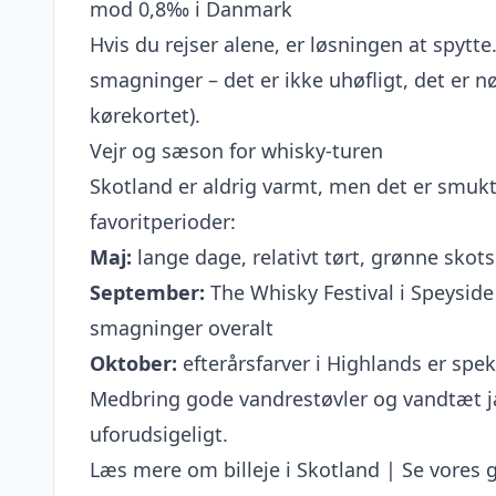
mod 0,8‰ i Danmark
Hvis du rejser alene, er løsningen at spytte
smagninger – det er ikke uhøfligt, det er 
kørekortet).
Vejr og sæson for whisky-turen
Skotland er aldrig varmt, men det er smuk
favoritperioder:
Maj:
lange dage, relativt tørt, grønne skots
September:
The Whisky Festival i Speyside
smagninger overalt
Oktober:
efterårsfarver i Highlands er spe
Medbring gode vandrestøvler og vandtæt ja
uforudsigeligt.
Læs mere om billeje i Skotland
|
Se vores 