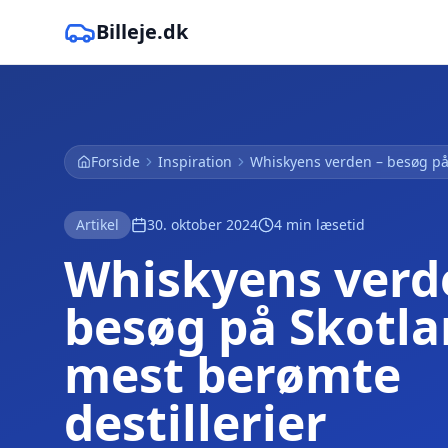
Billeje.dk
Forside
Inspiration
Whiskyens verden – besøg på 
Artikel
30. oktober 2024
4
min læsetid
Whiskyens verd
besøg på Skotl
mest berømte
destillerier