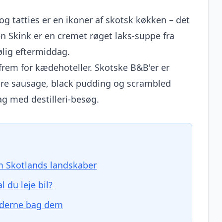
g tatties er en ikoner af skotsk køkken – det
en Skink er en cremet røget laks-suppe fra
ølig eftermiddag.
 frem for kædehoteller. Skotske B&B'er er
re sausage, black pudding og scrambled
ag med destilleri-besøg.
m Skotlands landskaber
 du leje bil?
nderne bag dem