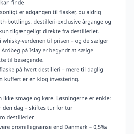
 kan finde
onligt er adgangen til flasker, du aldrig
h-bottlings, destilleri-exclusive årgange og
n tilgængeligt direkte fra destilleriet.
 i whisky-verdenen til prisen – og de sælger
. Ardbeg på Islay er begyndt at sælge
te til besøgende.
aske på hvert destilleri – mere til daglig
m kuffert er en klog investering.
an ikke smage og køre. Løsningerne er enkle:
den dag – skiftes tur for tur
m destillerier
avere promillegrænse end Danmark – 0,5‰