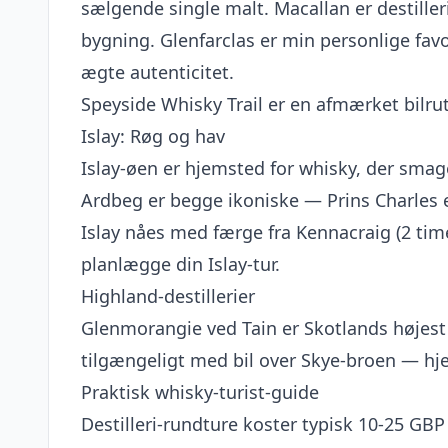
sælgende single malt. Macallan er destille
bygning. Glenfarclas er min personlige fav
ægte autenticitet.
Speyside Whisky Trail er en afmærket bilrut
Islay: Røg og hav
Islay-øen er hjemsted for whisky, der smage
Ardbeg er begge ikoniske — Prins Charles er
Islay nåes med færge fra Kennacraig (2 tim
planlægge din Islay-tur.
Highland-destillerier
Glenmorangie ved Tain er Skotlands højest 
tilgængeligt med bil over Skye-broen — hje
Praktisk whisky-turist-guide
Destilleri-rundture koster typisk 10-25 GBP