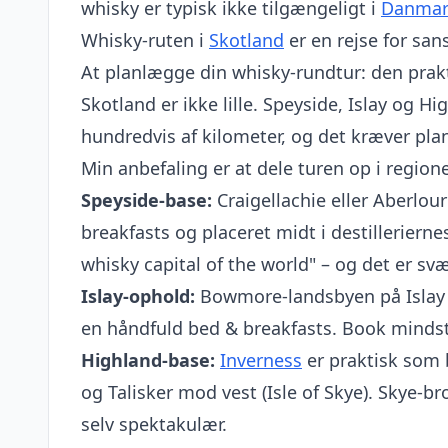
whisky er typisk ikke tilgængeligt i
Danmar
Whisky-ruten i
Skotland
er en rejse for san
At planlægge din whisky-rundtur: den prak
Skotland er ikke lille. Speyside, Islay og Hi
hundredvis af kilometer, og det kræver pla
Min anbefaling er at dele turen op i region
Speyside-base:
Craigellachie eller Aberlou
breakfasts og placeret midt i destillerierne
whisky capital of the world" – og det er s
Islay-ophold:
Bowmore-landsbyen på Islay e
en håndfuld bed & breakfasts. Book mindst
Highland-base:
Inverness
er praktisk som 
og Talisker mod vest (Isle of Skye). Skye-br
selv spektakulær.