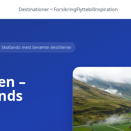
Destinationer
Forsikring
Flyttebil
Inspiration
Skotlands mest berømte destillerier
en –
ands