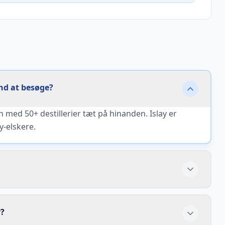
nd at besøge?
med 50+ destillerier tæt på hinanden. Islay er
y-elskere.
r?