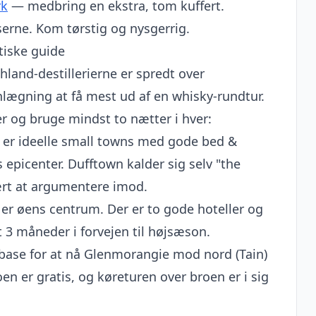
k
— medbring en ekstra, tom kuffert.
serne. Kom tørstig og nysgerrig.
tiske guide
ghland-destillerierne er spredt over
nlægning at få mest ud af en whisky-rundtur.
er og bruge mindst to nætter i hver:
r er ideelle small towns med gode bed &
s epicenter. Dufftown kalder sig selv "the
vært at argumentere imod.
r øens centrum. Der er to gode hoteller og
 3 måneder i forvejen til højsæson.
base for at nå Glenmorangie mod nord (Tain)
oen er gratis, og køreturen over broen er i sig