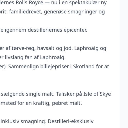
riernes Rolls Royce — nu i en spektakulær ny
orit: familiedrevet, generøse smagninger og
e igennem destilleriernes epicenter.
r af tørve-røg, havsalt og jod. Laphroaig og
 livslang fan af Laphroaig.
er).
Sammenlign billejepriser i Skotland
for at
sælgende single malt. Talisker på Isle of Skye
msted for en kraftig, pebret malt.
 inklusiv smagning. Destilleri-eksklusiv