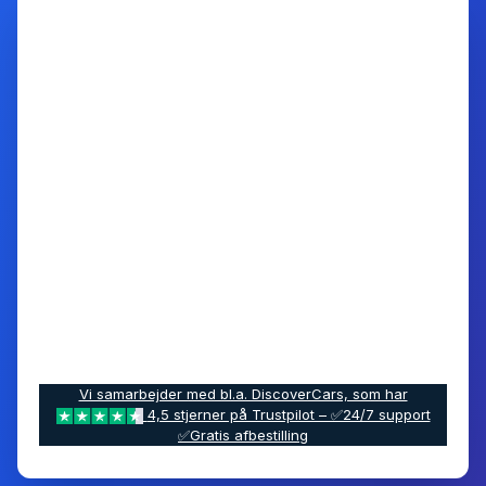
Vi samarbejder med bl.a. DiscoverCars, som har
4,5 stjerner på Trustpilot – ✅24/7 support
✅Gratis afbestilling