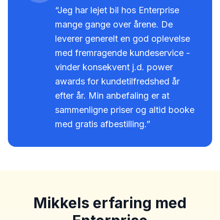
“Jeg har lejet bil hos
Enterprise
mange gange over årene.
De
leverer generelt en god oplevelse
med fremragende kundeservice -
vinder konsekvent j.d. power
awards for kundetilfredshed år
efter år. Min anbefaling er at
sammenligne priser og altid booke
med gratis afbestilling.
”
Mikkels erfaring med