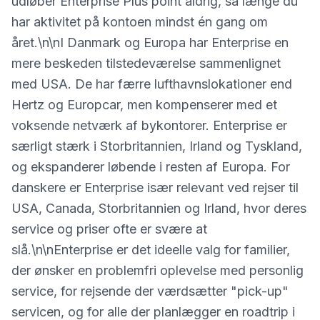
udløber Enterprise Plus point aldrig, så længe du
har aktivitet på kontoen mindst én gang om
året.\n\nI Danmark og Europa har Enterprise en
mere beskeden tilstedeværelse sammenlignet
med USA. De har færre lufthavnslokationer end
Hertz og Europcar, men kompenserer med et
voksende netværk af bykontorer. Enterprise er
særligt stærk i Storbritannien, Irland og Tyskland,
og ekspanderer løbende i resten af Europa. For
danskere er Enterprise især relevant ved rejser til
USA, Canada, Storbritannien og Irland, hvor deres
service og priser ofte er svære at
slå.\n\nEnterprise er det ideelle valg for familier,
der ønsker en problemfri oplevelse med personlig
service, for rejsende der værdsætter "pick-up"
servicen, og for alle der planlægger en roadtrip i