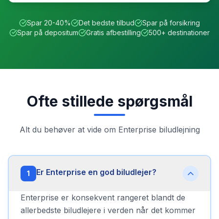
Spar 20-40%
Det bedste tilbud
Spar på forsikring
Spar på depositum
Gratis afbestilling
500+ destinationer
Ofte stillede spørgsmål
Alt du behøver at vide om
Enterprise
biludlejning
Er Enterprise en god biludlejer?
1
Enterprise er konsekvent rangeret blandt de
allerbedste biludlejere i verden når det kommer