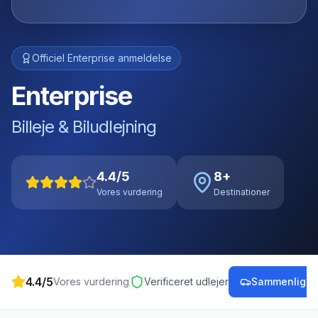
Officiel
Enterprise
anmeldelse
Enterprise
Billeje & Biludlejning
4.4
/5
8
+
Vores vurdering
Destinationer
4.4
/5
Vores vurdering
Verificeret udlejer
Sammenlign p