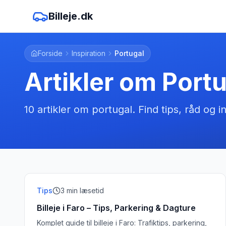
Billeje.dk
Forside
Inspiration
Portugal
Artikler om
Portu
10
artikler
om
portugal
. Find tips, råd og in
Tips
3
min læsetid
Billeje i Faro – Tips, Parkering & Dagture
Komplet guide til billeje i Faro: Trafiktips, parkering,