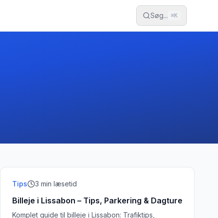
Søg...
⌘
K
Tips
3
min læsetid
Billeje i Lissabon – Tips, Parkering & Dagture
Komplet guide til billeje i Lissabon: Trafiktips,