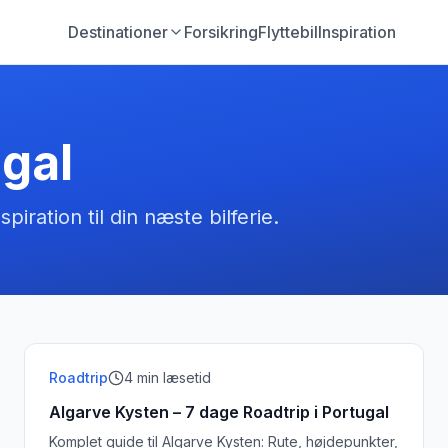
Destinationer
Forsikring
Flyttebil
Inspiration
gal
spiration til din næste bilferie.
Roadtrip
4
min læsetid
Algarve Kysten – 7 dage Roadtrip i Portugal
Komplet guide til Algarve Kysten: Rute, højdepunkter,