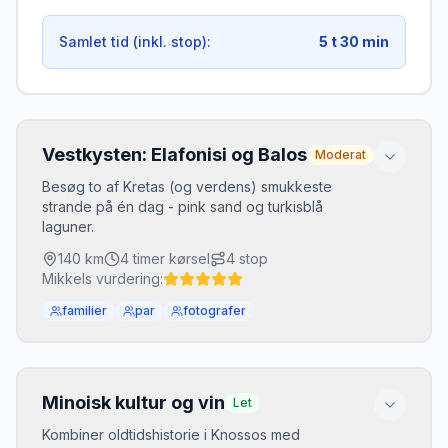
Samlet tid (inkl. stop):
5 t 30 min
Vestkysten: Elafonisi og Balos
Moderat
Besøg to af Kretas (og verdens) smukkeste
strande på én dag - pink sand og turkisblå
laguner.
140
km
4 timer
kørsel
4
stop
Mikkels vurdering:
familier
par
fotografer
Sæsoninfo
De sidste km til Balos er grusvej - kør
Minoisk kultur og vin
Let
langsomt. Alternativt tag båd fra Kissamos.
Kombiner oldtidshistorie i Knossos med