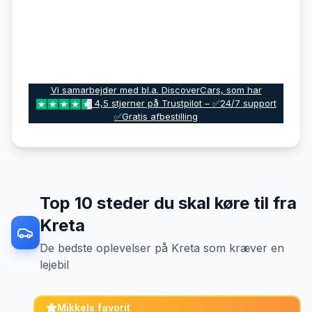
Vi samarbejder med bl.a. DiscoverCars, som har
4,5 stjerner på Trustpilot – ✅24/7 support
✅Gratis afbestilling
Top
10
steder du skal køre til fra
Kreta
De bedste oplevelser
på
Kreta
som kræver en
lejebil
Mikkels favorit