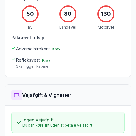
Charmerende vinlandsby med gode
tavernaer
50
80
130
1 t
Lyrarakis vingård
Valgfri
By
Landevej
Motorvej
Smagning af lokale druesorter som Vidiano og
Kotsifali
Påkrævet udstyr
Advarselstrekant
Krav
Refleksvest
Samlet tid (inkl. stop):
7 t 45 min
Krav
Skal ligge i kabinen
Vejafgift & Vignetter
Ingen vejafgift
Du kan køre frit uden at betale vejafgift