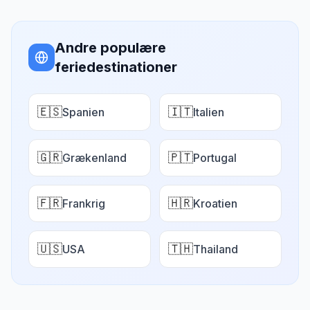
Andre populære
feriedestinationer
🇪🇸
🇮🇹
Spanien
Italien
🇬🇷
🇵🇹
Grækenland
Portugal
🇫🇷
🇭🇷
Frankrig
Kroatien
🇺🇸
🇹🇭
USA
Thailand