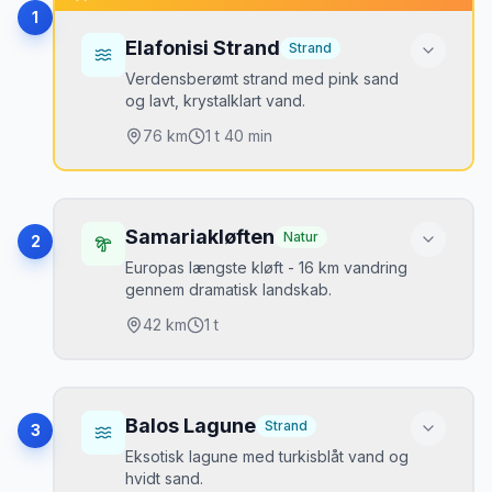
1
Elafonisi Strand
Strand
Verdensberømt strand med pink sand
og lavt, krystalklart vand.
76
km
1 t 40 min
Højdepunkter
Pink sand
•
Samariakløften
Natur
2
Naturreservat
•
Europas længste kløft - 16 km vandring
gennem dramatisk landskab.
Vadbar til ø
•
42
km
1 t
Bedste tidspunkt
Maj-juni eller september
Højdepunkter
Parkering
16 km vandring
•
Balos Lagune
Strand
3
Stor parkeringsplads (3€) - kommer tidligt i
Vilde geder
•
Eksotisk lagune med turkisblåt vand og
højsæsonen
hvidt sand.
Dramatiske klippevægge
•