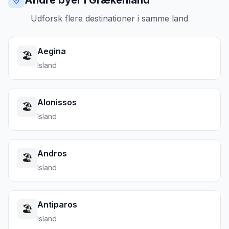
Andre byer i Grækenland
Udforsk flere destinationer i samme land
Aegina
🏖️
Island
Alonissos
🏖️
Island
Andros
🏖️
Island
Antiparos
🏖️
Island