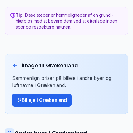
Hvorfor er det hemmeligt?
sprængte modstandsfolk sig selv i luften for
at undgå tyrkisk fangenskab. Et stærkt sted
Kræver 20 minutters vandring gennem en kløft
Tip:
Disse steder er hemmeligheder af en grund -
med vigtig historie.
”
hjælp os med at bevare dem ved at efterlade ingen
spor og respektere naturen.
Vejforhold
Vejen er
grusvej
.
Høj frihøjde anbefales
Bedste tidspunkt
Hele dagen - medbring mad og vand
Tilbage til
Grækenland
Mikkels opdagelse
2022
Sammenlign priser på billeje i andre byer og
MJ
“
Vandreturen gennem kløften er oplevelsen
lufthavne i
Grækenland
.
- gamle eremithuler, duftende urter, og til
sidst denne magiske strand. Perfekt til en
Billeje i
Grækenland
hel dag væk fra verden.
”