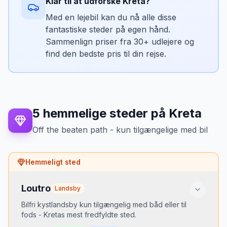
Klar til at udforske
Kreta
?
ind i de smalle gader
Flodmunding
•
Med en lejebil kan du nå alle disse
Kloster med havudsigt
•
Mikkels tip
fantastiske steder på egen hånd.
Overnat en nat for at opleve byen uden
Sammenlign priser fra 30+ udlejere og
Bedste tidspunkt
dagsturister. Havnen ved solnedgang er
find den bedste pris til din rejse.
Formiddag
magisk.
Parkering
Parkering ved klostret (gratis) eller ved
stranden (5€)
5
hemmelige steder
på
Kreta
Mikkels tip
Off the beaten path - kun tilgængelige med bil
Besøg klostret først for den fantastiske
udsigt, derefter gå ned til stranden (ca.
30 min).
Hemmeligt sted
Loutro
Landsby
Bilfri kystlandsby kun tilgængelig med båd eller til
fods - Kretas mest fredfyldte sted.