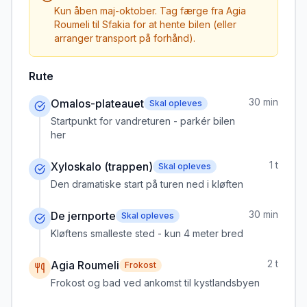
Kun åben maj-oktober. Tag færge fra Agia
Roumeli til Sfakia for at hente bilen (eller
arranger transport på forhånd).
Rute
30 min
Omalos-plateauet
Skal opleves
Startpunkt for vandreturen - parkér bilen
her
1 t
Xyloskalo (trappen)
Skal opleves
Den dramatiske start på turen ned i kløften
30 min
De jernporte
Skal opleves
Kløftens smalleste sted - kun 4 meter bred
2 t
Agia Roumeli
Frokost
Frokost og bad ved ankomst til kystlandsbyen