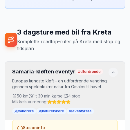
3
dagsture med bil fra
Kreta
Komplette roadtrip-ruter
på
Kreta
med stop og
tidsplan
Samaria-kløften eventyr
Udfordrende
Europas længste kløft - en udfordrende vandring
gennem spektakulær natur fra Omalos til havet.
50
km
1 t 30 min
kørsel
4
stop
Mikkels vurdering:
vandrere
naturelskere
eventyrere
Sæsoninfo