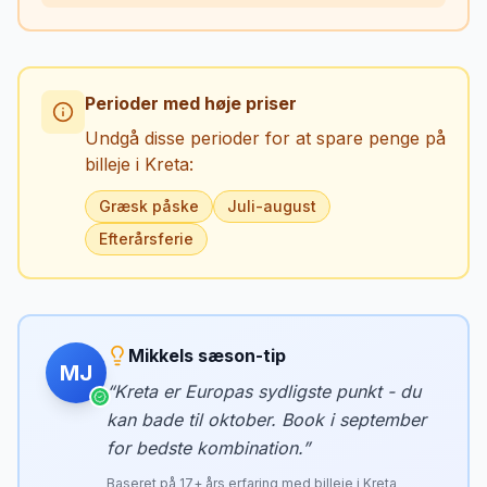
Perioder med høje priser
Undgå disse perioder for at spare penge på
billeje i
Kreta
:
Græsk påske
Juli-august
Efterårsferie
Mikkels sæson-tip
MJ
“
Kreta er Europas sydligste punkt - du
kan bade til oktober. Book i september
for bedste kombination.
”
Baseret på
17
+ års erfaring med billeje i
Kreta