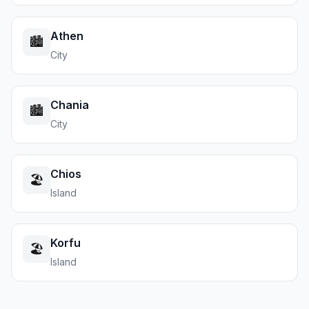
Athen
🏙️
City
Chania
🏙️
City
Chios
🏖️
Island
Korfu
🏖️
Island