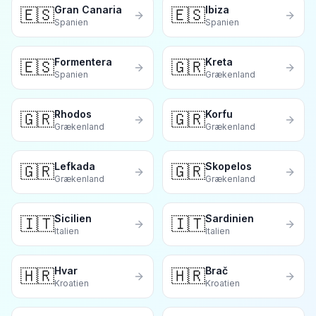
Gran Canaria
Ibiza
🇪🇸
🇪🇸
Spanien
Spanien
Formentera
Kreta
🇪🇸
🇬🇷
Spanien
Grækenland
Rhodos
Korfu
🇬🇷
🇬🇷
Grækenland
Grækenland
Lefkada
Skopelos
🇬🇷
🇬🇷
Grækenland
Grækenland
Sicilien
Sardinien
🇮🇹
🇮🇹
Italien
Italien
Hvar
Brač
🇭🇷
🇭🇷
Kroatien
Kroatien