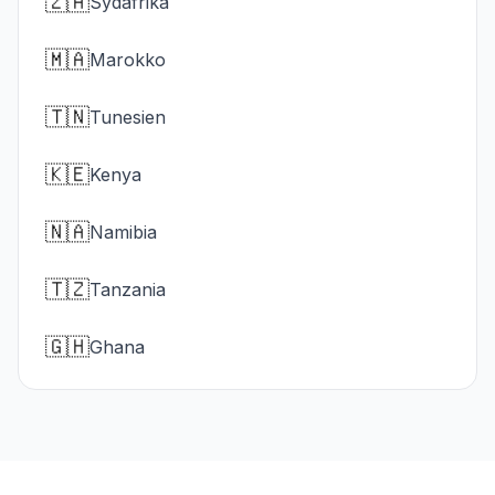
🇿🇦
Sydafrika
🇲🇦
Marokko
🇹🇳
Tunesien
🇰🇪
Kenya
🇳🇦
Namibia
🇹🇿
Tanzania
🇬🇭
Ghana