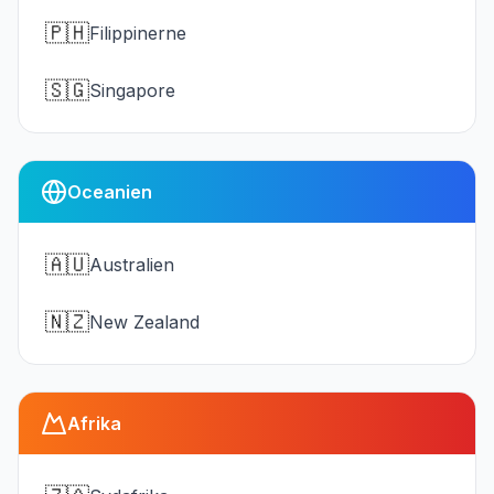
🇵🇭
Filippinerne
🇸🇬
Singapore
Oceanien
🇦🇺
Australien
🇳🇿
New Zealand
Afrika