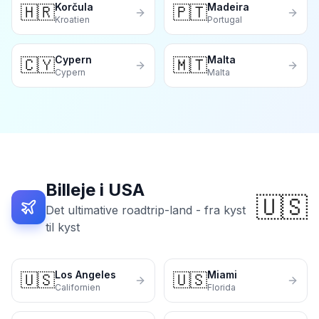
Korčula
Madeira
🇭🇷
🇵🇹
Kroatien
Portugal
Cypern
Malta
🇨🇾
🇲🇹
Cypern
Malta
Billeje i USA
🇺🇸
Det ultimative roadtrip-land - fra kyst
til kyst
Los Angeles
Miami
🇺🇸
🇺🇸
Californien
Florida