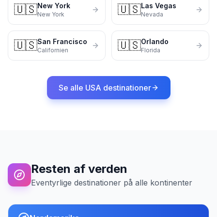
New York
Las Vegas
🇺🇸
🇺🇸
New York
Nevada
San Francisco
Orlando
🇺🇸
🇺🇸
Californien
Florida
Se alle USA destinationer
Resten af verden
Eventyrlige destinationer på alle kontinenter