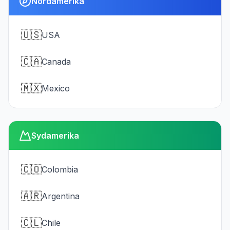
Nordamerika
🇺🇸
USA
🇨🇦
Canada
🇲🇽
Mexico
Sydamerika
🇨🇴
Colombia
🇦🇷
Argentina
🇨🇱
Chile