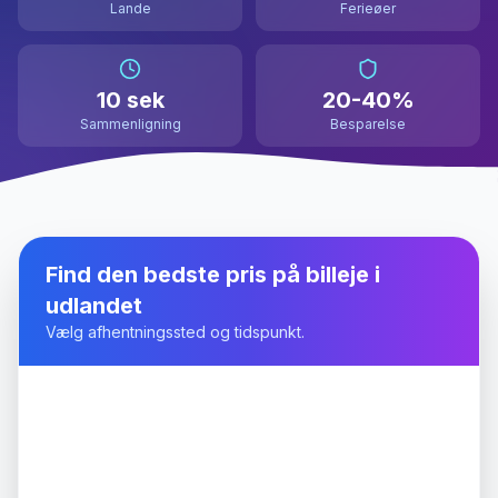
Lande
Ferieøer
10 sek
20-40%
Sammenligning
Besparelse
Find den bedste pris på billeje i
udlandet
Vælg afhentningssted og tidspunkt.