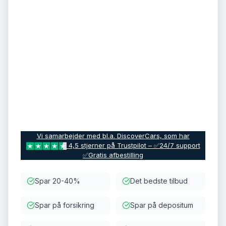
Vi samarbejder med bl.a. DiscoverCars, som har
4,5 stjerner på Trustpilot – ✅24/7 support
✅Gratis afbestilling
Spar 20-40%
Det bedste tilbud
Spar på forsikring
Spar på depositum