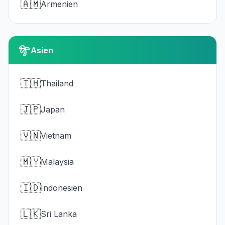
🇦🇲
Armenien
Asien
🇹🇭
Thailand
🇯🇵
Japan
🇻🇳
Vietnam
🇲🇾
Malaysia
🇮🇩
Indonesien
🇱🇰
Sri Lanka