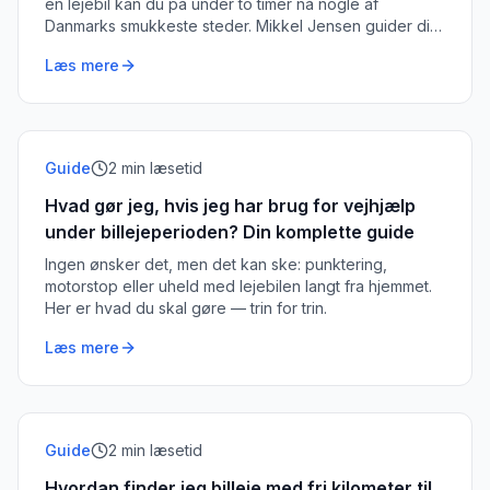
en lejebil kan du på under to timer nå nogle af
Danmarks smukkeste steder. Mikkel Jensen guider dig
til de bedste dagture.
Læs mere
Guide
2
min læsetid
Hvad gør jeg, hvis jeg har brug for vejhjælp
under billejeperioden? Din komplette guide
Ingen ønsker det, men det kan ske: punktering,
motorstop eller uheld med lejebilen langt fra hjemmet.
Her er hvad du skal gøre — trin for trin.
Læs mere
Guide
2
min læsetid
Hvordan finder jeg billeje med fri kilometer til