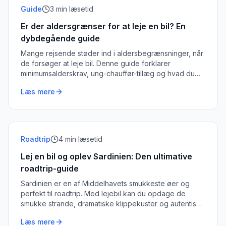
Guide
3
min læsetid
Er der aldersgrænser for at leje en bil? En
dybdegående guide
Mange rejsende støder ind i aldersbegrænsninger, når
de forsøger at leje bil. Denne guide forklarer
minimumsalderskrav, ung-chauffør-tillæg og hvad du
kan gøre, hvis du er under 25.
Læs mere
Roadtrip
4
min læsetid
Lej en bil og oplev Sardinien: Den ultimative
roadtrip-guide
Sardinien er en af Middelhavets smukkeste øer og
perfekt til roadtrip. Med lejebil kan du opdage de
smukke strande, dramatiske klippekuster og autentiske
lokale bymidter.
Læs mere