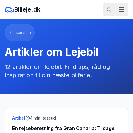
Billeje.dk
Inspiration
Artikler om
Lejebil
12
artikler
om
lejebil
. Find tips, råd og
inspiration til din næste bilferie.
Artikel
4
min læsetid
En rejseberetning fra Gran Canaria: Ti dage