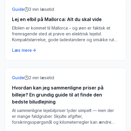
Guide
3
min læsetid
Lej en elbil på Mallorca: Alt du skal vide
Elbilen er kommet til Mallorca – og øen er faktisk et
fremragende sted at prøve en elektrisk lejebil.
Kompaktstørrelse, gode ladestandere og smukke ruter
gør det til en ideel destination.
Læs mere
Guide
2
min læsetid
Hvordan kan jeg sammenligne priser på
billeje? En grundig guide til at finde den
bedste biludlejning
At sammenligne lejebilpriser lyder simpelt — men der
er mange faldgruber. Skjulte afgifter,
forsikringsspørgsmål og kilometerregler kan ændre
billigste-prisen dramatisk.