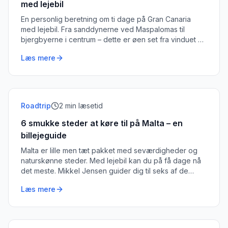
med lejebil
En personlig beretning om ti dage på Gran Canaria
med lejebil. Fra sanddynerne ved Maspalomas til
bjergbyerne i centrum – dette er øen set fra vinduet på
en lejebil.
Læs mere
Roadtrip
2
min læsetid
6 smukke steder at køre til på Malta – en
billejeguide
Malta er lille men tæt pakket med seværdigheder og
naturskønne steder. Med lejebil kan du på få dage nå
det meste. Mikkel Jensen guider dig til seks af de
smukkeste destinationer.
Læs mere