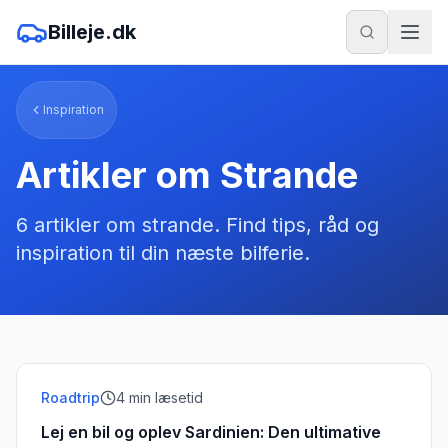
Billeje.dk
Inspiration
Artikler om
Strande
6
artikler
om
strande
. Find tips, råd og
inspiration til din næste bilferie.
Roadtrip
4
min læsetid
Lej en bil og oplev Sardinien: Den ultimative