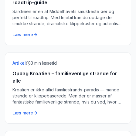
roadtrip-guide
Sardinien er en af Middelhavets smukkeste øer og
perfekt til roadtrip. Med lejebil kan du opdage de
smukke strande, dramatiske klippekuster og autentiske
lokale bymidter.
Læs mere
Artikel
3
min læsetid
Opdag Kroatien – familievenlige strande for
alle
Kroatien er ikke altid familiestrands-paradis — mange
strande er klippebaserede. Men der er masser af
fantastiske familievenlige strande, hvis du ved, hvor du
skal lede.
Læs mere