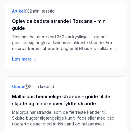
Artikel
2
min læsetid
Oplev de bedste strande i Toscana – min
guide
Toscana har mere end 350 km kystlinje — og her
gemmer sig nogle af Italiens smukkeste strande. Fra
naturparkernes uberørte bugter til Elbas krystalklare
vand: her er min personlige guide.
Læs mere
Guide
2
min læsetid
Mallorcas hemmelige strande – guide til de
skjulte og mindre overfyldte strande
Mallorca har strande, som de færreste kender til.
Skjulte bugter tilgængelige kun til fods eller med båd,
uberørte calaer med turkis vand og nul parasols.
Mikkel Jensen guider dig til de bedste.