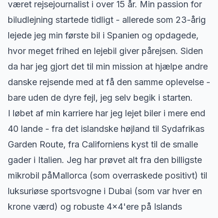
været rejsejournalist i over 15 år. Min passion for
biludlejning startede tidligt - allerede som 23-årig
lejede jeg min første bil i Spanien og opdagede,
hvor meget frihed en lejebil giver pårejsen. Siden
da har jeg gjort det til min mission at hjælpe andre
danske rejsende med at få den samme oplevelse -
bare uden de dyre fejl, jeg selv begik i starten.
I løbet af min karriere har jeg lejet biler i mere end
40 lande - fra det islandske højland til Sydafrikas
Garden Route, fra Californiens kyst til de smalle
gader i Italien. Jeg har prøvet alt fra den billigste
mikrobil påMallorca (som overraskede positivt) til
luksuriøse sportsvogne i Dubai (som var hver en
krone værd) og robuste 4x4'ere på Islands