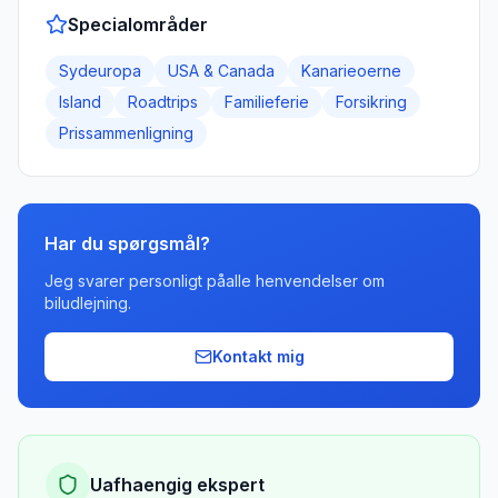
Specialområder
Sydeuropa
USA & Canada
Kanarieoerne
Island
Roadtrips
Familieferie
Forsikring
Prissammenligning
Har du spørgsmål?
Jeg svarer personligt påalle henvendelser om
biludlejning.
Kontakt mig
Uafhaengig ekspert