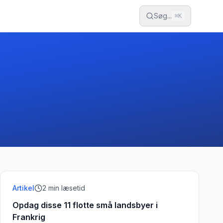
Søg...
⌘
K
Artikel
2
min læsetid
Opdag disse 11 flotte små landsbyer i
Frankrig