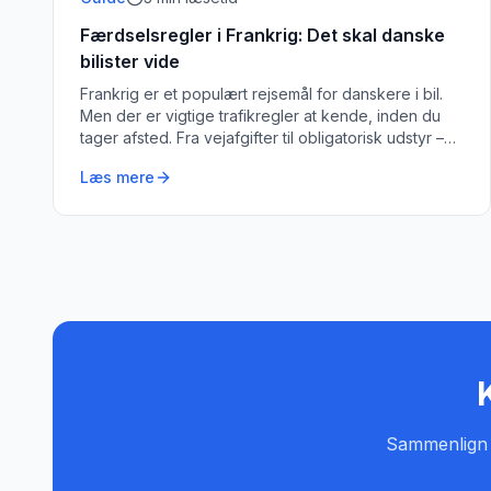
Færdselsregler i Frankrig: Det skal danske
bilister vide
Frankrig er et populært rejsemål for danskere i bil.
Men der er vigtige trafikregler at kende, inden du
tager afsted. Fra vejafgifter til obligatorisk udstyr –
her er din komplette guide.
Læs mere
K
Sammenlign pr