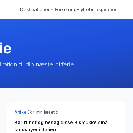
Destinationer
Forsikring
Flyttebil
Inspiration
ie
iration til din næste bilferie.
Artikel
4
min læsetid
Kør rundt og besøg disse 8 smukke små
landsbyer i Italien