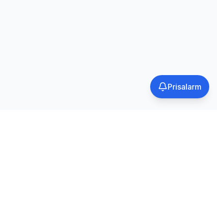
Prisalarm
Tilmeld
Vi respekterer dit privatliv. Afmeld når som helst.