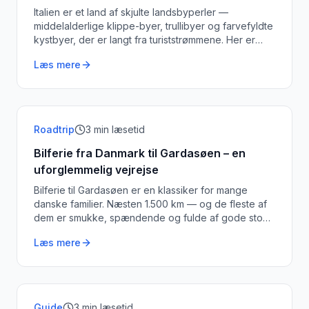
Italien er et land af skjulte landsbyperler —
middelalderlige klippe-byer, trullibyer og farvefyldte
kystbyer, der er langt fra turiststrømmene. Her er
mine otte favoritter.
Læs mere
Roadtrip
3
min læsetid
Bilferie fra Danmark til Gardasøen – en
uforglemmelig vejrejse
Bilferie til Gardasøen er en klassiker for mange
danske familier. Næsten 1.500 km — og de fleste af
dem er smukke, spændende og fulde af gode stop
undervejs.
Læs mere
Guide
3
min læsetid