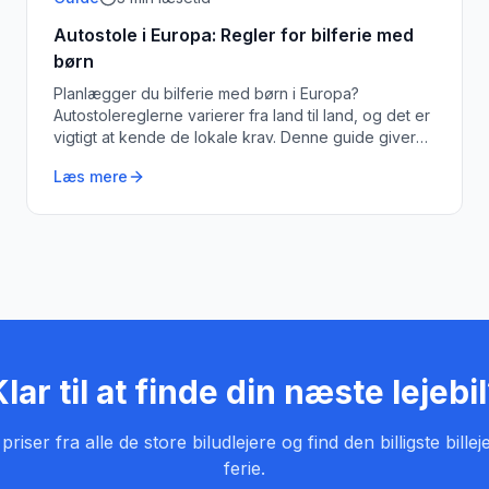
Autostole i Europa: Regler for bilferie med
børn
Planlægger du bilferie med børn i Europa?
Autostolereglerne varierer fra land til land, og det er
vigtigt at kende de lokale krav. Denne guide giver
dig overblikket.
Læs mere
lar til at finde din næste lejebi
iser fra alle de store biludlejere og find den billigste billeje
ferie.