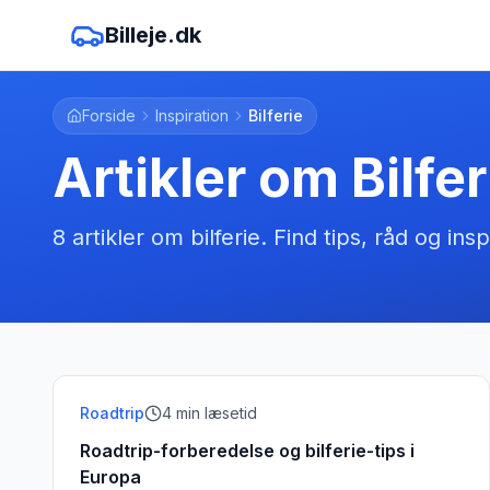
Billeje.dk
Forside
Inspiration
Bilferie
Artikler om
Bilfer
8
artikler
om
bilferie
. Find tips, råd og insp
Roadtrip
4
min læsetid
Roadtrip-forberedelse og bilferie-tips i
Europa