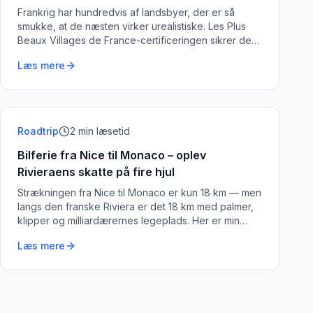
Frankrig har hundredvis af landsbyer, der er så
smukke, at de næsten virker urealistiske. Les Plus
Beaux Villages de France-certificeringen sikrer de
bedste. Her er mine 11 favoritter.
Læs mere
Roadtrip
2
min læsetid
Bilferie fra Nice til Monaco – oplev
Rivieraens skatte på fire hjul
Strækningen fra Nice til Monaco er kun 18 km — men
langs den franske Riviera er det 18 km med palmer,
klipper og milliardærernes legeplads. Her er min
guide til den perfekte dagstur.
Læs mere