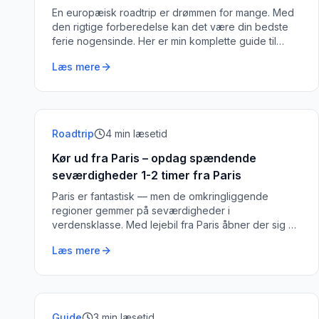
En europæisk roadtrip er drømmen for mange. Med
den rigtige forberedelse kan det være din bedste
ferie nogensinde. Her er min komplette guide til
forberedelse og tips til en fantastisk bilferie.
Læs mere
Roadtrip
4
min læsetid
Kør ud fra Paris – opdag spændende
seværdigheder 1-2 timer fra Paris
Paris er fantastisk — men de omkringliggende
regioner gemmer på seværdigheder i
verdensklasse. Med lejebil fra Paris åbner der sig en
verden af oplevelser.
Læs mere
Guide
3
min læsetid