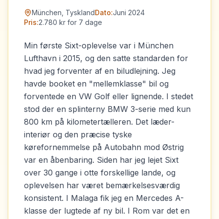
München, Tyskland
Dato:
Juni 2024
Pris:
2.780 kr for 7 dage
Min første Sixt-oplevelse var i München
Lufthavn i 2015, og den satte standarden for
hvad jeg forventer af en biludlejning. Jeg
havde booket en "mellemklasse" bil og
forventede en VW Golf eller lignende. I stedet
stod der en splinterny BMW 3-serie med kun
800 km på kilometertælleren. Det læder-
interiør og den præcise tyske
kørefornemmelse på Autobahn mod Østrig
var en åbenbaring. Siden har jeg lejet Sixt
over 30 gange i otte forskellige lande, og
oplevelsen har været bemærkelsesværdig
konsistent. I Malaga fik jeg en Mercedes A-
klasse der lugtede af ny bil. I Rom var det en