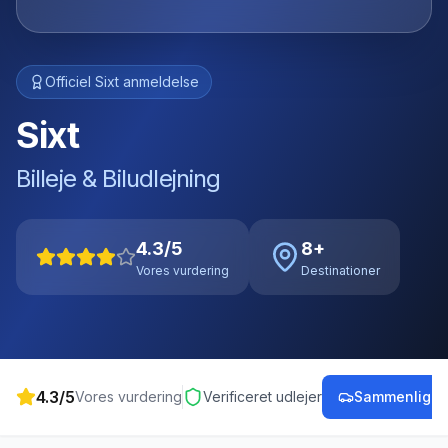
Officiel
Sixt
anmeldelse
Sixt
Billeje & Biludlejning
4.3
/5
8
+
Vores vurdering
Destinationer
4.3
/5
Vores vurdering
Verificeret udlejer
Sammenlign p