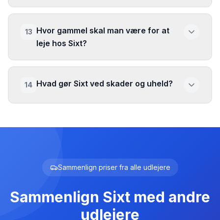
Hvor gammel skal man være for at
13
leje hos Sixt?
Hvad gør Sixt ved skader og uheld?
14
Sammenlign priser fra alle udlejere
Sammenlign
Sixt
med andre
udlejere