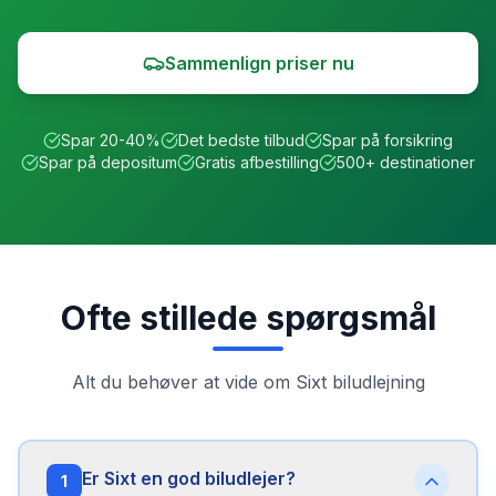
Sammenlign priser nu
Spar 20-40%
Det bedste tilbud
Spar på forsikring
Spar på depositum
Gratis afbestilling
500+ destinationer
Ofte stillede spørgsmål
Alt du behøver at vide om
Sixt
biludlejning
Er Sixt en god biludlejer?
1