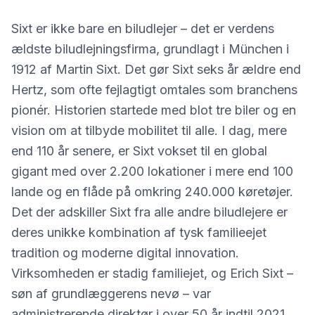
Sixt er ikke bare en biludlejer – det er verdens
ældste biludlejningsfirma, grundlagt i München i
1912 af Martin Sixt. Det gør Sixt seks år ældre end
Hertz, som ofte fejlagtigt omtales som branchens
pionér. Historien startede med blot tre biler og en
vision om at tilbyde mobilitet til alle. I dag, mere
end 110 år senere, er Sixt vokset til en global
gigant med over 2.200 lokationer i mere end 100
lande og en flåde på omkring 240.000 køretøjer.
Det der adskiller Sixt fra alle andre biludlejere er
deres unikke kombination af tysk familieejet
tradition og moderne digital innovation.
Virksomheden er stadig familiejet, og Erich Sixt –
søn af grundlæggerens nevø – var
administrerende direktør i over 50 år indtil 2021,