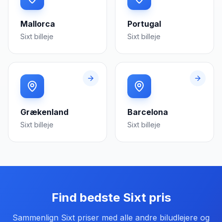
Mallorca
Portugal
Sixt
billeje
Sixt
billeje
Grækenland
Barcelona
Sixt
billeje
Sixt
billeje
Find bedste
Sixt
pris
Sammenlign
Sixt
priser med alle andre biludlejere og