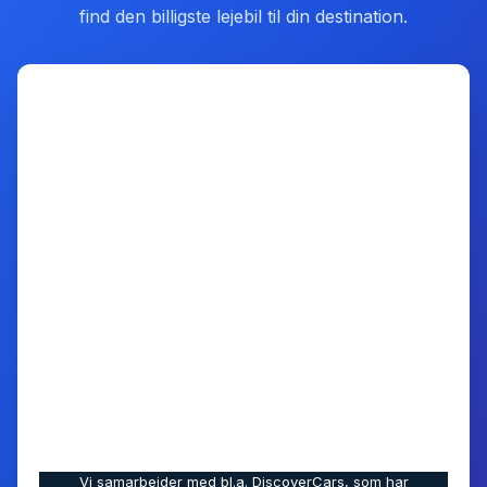
find den billigste lejebil til din destination.
Vi samarbejder med bl.a. DiscoverCars, som har