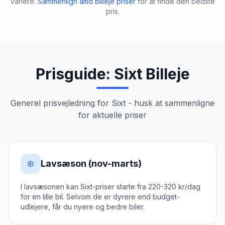
variere.
Sammenlign altid billeje priser
for at finde den bedste
pris.
Prisguide:
Sixt
Billeje
Generel prisvejledning for
Sixt
- husk at sammenligne
for aktuelle priser
❄️
Lavsæson (nov-marts)
I lavsæsonen kan Sixt-priser starte fra 220-320 kr/dag
for en lille bil. Selvom de er dyrere end budget-
udlejere, får du nyere og bedre biler.