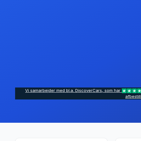
Vi samarbejder med bl.a. DiscoverCars, som har
afbestil