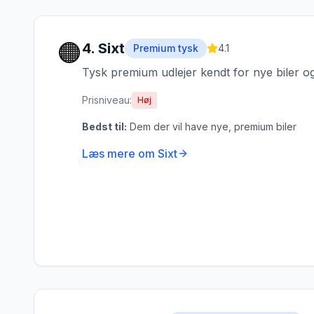
🟠
4
.
Sixt
Premium tysk
4.1
Tysk premium udlejer kendt for nye biler o
Prisniveau:
Høj
Bedst til:
Dem der vil have nye, premium biler
Læs mere om
Sixt