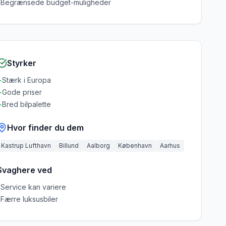
-
Begrænsede budget-muligheder
Styrker
+
Stærk i Europa
+
Gode priser
+
Bred bilpalette
Hvor finder du dem
Kastrup Lufthavn
Billund
Aalborg
København
Aarhus
Svaghere ved
-
Service kan variere
-
Færre luksusbiler