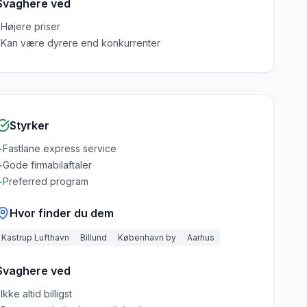
Svaghere ved
-
Højere priser
-
Kan være dyrere end konkurrenter
Styrker
+
Fastlane express service
+
Gode firmabilaftaler
+
Preferred program
Hvor finder du dem
Kastrup Lufthavn
Billund
København by
Aarhus
Svaghere ved
-
Ikke altid billigst