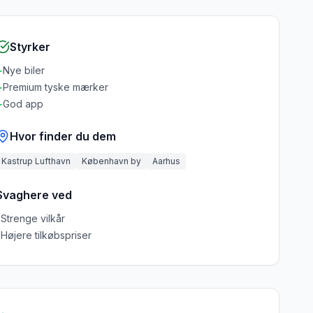
Styrker
+
Nye biler
+
Premium tyske mærker
+
God app
Hvor finder du dem
Kastrup Lufthavn
København by
Aarhus
Svaghere ved
-
Strenge vilkår
-
Højere tilkøbspriser