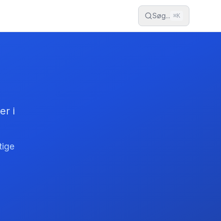
Søg...
⌘
K
er i
tige