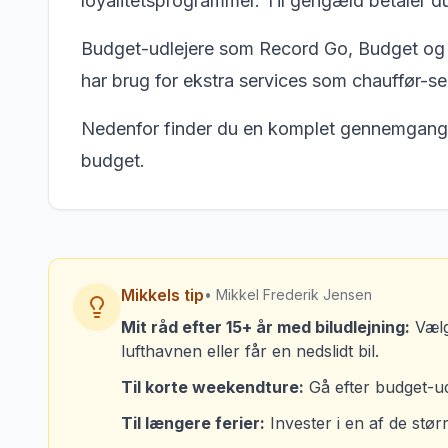
loyalitetsprogrammer. Til gengæld betaler d
Budget-udlejere som Record Go, Budget og Osc
har brug for ekstra services som chauffør-ser
Nedenfor finder du en komplet gennemgang af
budget.
Mikkels tip
• Mikkel Frederik Jensen
Mit råd efter 15+ år med biludlejning:
Vælg 
lufthavnen eller får en nedslidt bil.
Til korte weekendture:
Gå efter budget-ud
Til længere ferier:
Invester i en af de stør