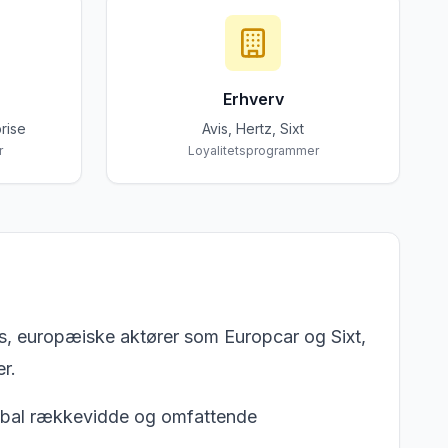
Erhverv
rise
Avis, Hertz, Sixt
r
Loyalitetsprogrammer
is, europæiske aktører som Europcar og Sixt,
r.
 global rækkevidde og omfattende