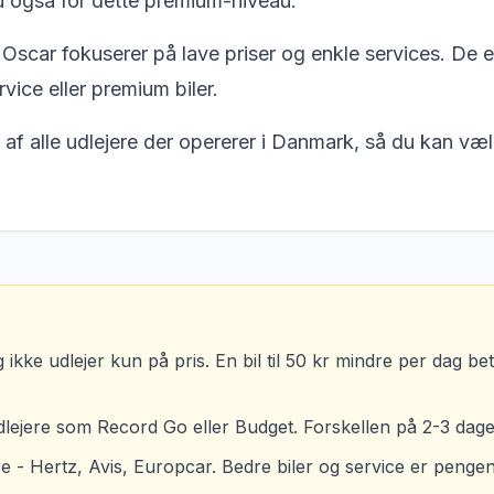
u også for dette premium-niveau.
ar fokuserer på lave priser og enkle services. De er p
vice eller premium biler.
 alle udlejere der opererer i Danmark, så du kan vælg
ikke udlejer kun på pris. En bil til 50 kr mindre per dag bety
lejere som Record Go eller Budget. Forskellen på 2-3 dages
re - Hertz, Avis, Europcar. Bedre biler og service er pengen