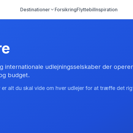
Destinationer
Forsikring
Flyttebil
Inspiration
re
og internationale udlejningsselskaber der operer
 og budget.
r alt du skal vide om hver udlejer for at træffe det rig