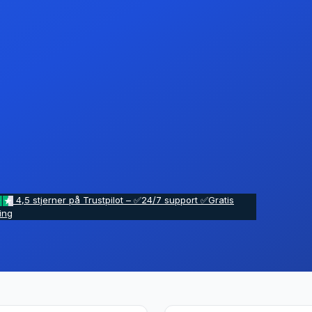
4,5 stjerner på Trustpilot – ✅24/7 support ✅Gratis
ling