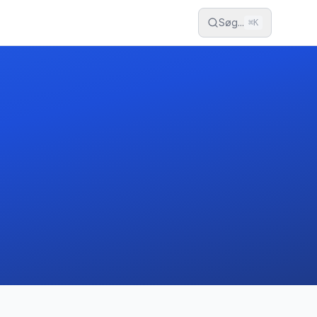
Søg...
⌘
K