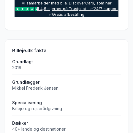
Vi samarbejder med bl.a. DiscoverCars, som har
4,5 stjerner på Trustpilot – ✅24/7 support
✅Gratis afbestilling
Billeje.dk fakta
Grundlagt
2019
Grundlægger
Mikkel Frederik Jensen
Specialisering
Billeje og rejserådgivning
Dækker
40+ lande og destinationer