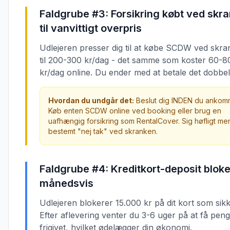
Faldgrube #3: Forsikring købt ved skr
til vanvittigt overpris
Udlejeren presser dig til at købe SCDW ved skr
til 200-300 kr/dag - det samme som koster 60-8
kr/dag online. Du ender med at betale det dobbel
Hvordan du undgår det:
Beslut dig INDEN du ankom
Køb enten SCDW online ved booking eller brug en
uafhængig forsikring som RentalCover. Sig høfligt me
bestemt "nej tak" ved skranken.
Faldgrube #4: Kreditkort-deposit bloker
månedsvis
Udlejeren blokerer 15.000 kr på dit kort som sik
Efter aflevering venter du 3-6 uger på at få pen
frigivet, hvilket ødelægger din økonomi.