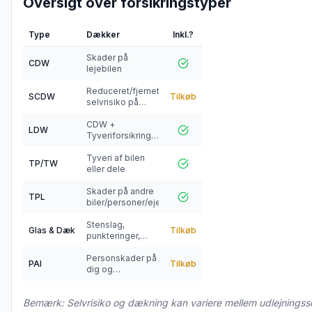
Oversigt over forsikringstyper
Type
Dækker
Inkl.?
Skader på
CDW
lejebilen
Reduceret/fjernet
SCDW
Tilkøb
selvrisiko på
CDW
CDW +
LDW
Tyveriforsikring
kombineret
Tyveri af bilen
TP/TW
eller dele
Skader på andre
TPL
biler/personer/ejendom
Stenslag,
Glas & Dæk
Tilkøb
punkteringer,
dækskader
Personskader på
PAI
Tilkøb
dig og
passagerer
Bemærk: Selvrisiko og dækning kan variere mellem udlejningss