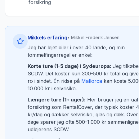
forsikring
Mikkels erfaring
• Mikkel Frederik Jensen
Jeg har lejet biler i over 40 lande, og min
tommelfingerregel er enkel:
Korte ture (1-5 dage) i Sydeuropa:
Jeg tilkøber
SCDW. Det koster kun 300-500 kr total og giver
ro i sindet. Én ridse på
Mallorca
kan koste 5.00
10.000 kr i selvrisiko.
Længere ture (1+ uger):
Her bruger jeg en ua
forsikring som RentalCover, der typisk koster 
kr/dag og dækker selvrisiko, glas og dæk. Over
dage sparer jeg ofte 500-1.000 kr sammenlign
udlejerens SCDW.