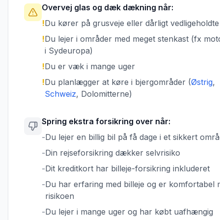
Overvej glas og dæk dækning når:
!
Du kører på grusveje eller dårligt vedligeholdte
!
Du lejer i områder med meget stenkast (fx mot
i Sydeuropa)
!
Du er væk i mange uger
!
Du planlægger at køre i bjergområder (
Østrig
,
Schweiz
, Dolomitterne)
Spring ekstra forsikring over når:
-
Du lejer en billig bil på få dage i et sikkert omr
-
Din rejseforsikring dækker selvrisiko
-
Dit kreditkort har billeje-forsikring inkluderet
-
Du har erfaring med billeje og er komfortabel
risikoen
-
Du lejer i mange uger og har købt uafhængig