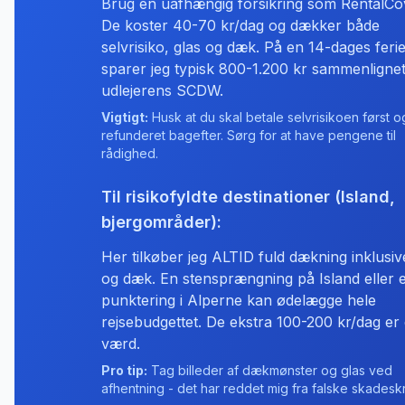
Brug en uafhængig forsikring som RentalCo
De koster 40-70 kr/dag og dækker både
selvrisiko, glas og dæk. På en 14-dages feri
sparer jeg typisk 800-1.200 kr sammenligne
udlejerens SCDW.
Vigtigt:
Husk at du skal betale selvrisikoen først o
refunderet bagefter. Sørg for at have pengene til
rådighed.
Til risikofyldte destinationer (Island,
bjergområder):
Her tilkøber jeg ALTID fuld dækning inklusiv
og dæk. En stensprængning på Island eller 
punktering i Alperne kan ødelægge hele
rejsebudgettet. De ekstra 100-200 kr/dag er 
værd.
Pro tip:
Tag billeder af dækmønster og glas ved
afhentning - det har reddet mig fra falske skadesk