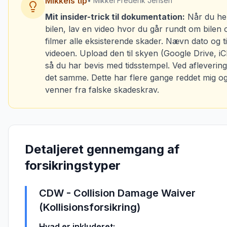
Mikkels tip
• Mikkel Frederik Jensen
Mit insider-trick til dokumentation:
Når du he
bilen, lav en video hvor du går rundt om bilen 
filmer alle eksisterende skader. Nævn dato og ti
videoen. Upload den til skyen (Google Drive, iC
så du har bevis med tidsstempel. Ved aflevering
det samme. Dette har flere gange reddet mig o
venner fra falske skadeskrav.
Detaljeret gennemgang af
forsikringstyper
CDW - Collision Damage Waiver
(Kollisionsforsikring)
Hvad er inkluderet: