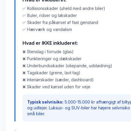
✅ Kollisionsskader (uheld med andre biler)
✅ Buler, ridser og lakskader
✅ Skader fra påkørsel af fast genstand
✅ Hærværk og vandalism
Hvad er IKKE inkluderet:
❌ Stenslag i forrude (glas)
❌ Punkteringer og dækskader
❌ Underbundsskader (oliepande, udstødning)
❌ Tagskader (grene, lavt tag)
❌ Interiørskader (sæder, dashboard)
❌ Skader ved kørsel uden for veje
Typisk selvrisiko:
5.000-15.000 kr afhængigt af bilt
og udlejer. Luksus- og SUV-biler har højere selvrisik
små biler.