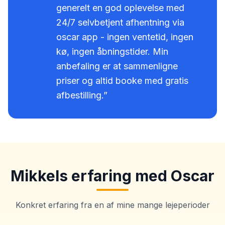
generelt en god oplevelse med
24/7 selvbetjent afhentning via
oscar app - ingen ventetid, ingen
kø, ingen åbningstider. Min
anbefaling er at sammenligne
priser og altid booke med gratis
afbestilling.
”
Mikkels erfaring med
Oscar
Konkret erfaring fra en af mine mange lejeperioder