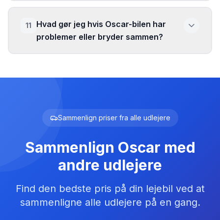
Hvad gør jeg hvis Oscar-bilen har
11
problemer eller bryder sammen?
Sammenlign priser fra alle udlejere
Sammenlign
Oscar
med
andre udlejere
Find den bedste pris på din lejebil ved at
sammenligne alle udlejere på en gang.