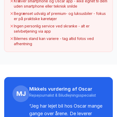
Kræver smartphone og Oscar app - ikke egnet til dem
uden smartphone eller teknisk snilde
Begrænset udvalg af premium- og luksusbiler - fokus
er på praktiske køretøjer
Ingen personlig service ved skranke - alt er
selvbetjening via app
Bilernes stand kan variere - tag altid fotos ved
afhentning
Mikkels vurdering af Oscar
MJ
Rejsejournalist & Biludlejningsspecialist
“Jeg har lejet bil hos
Oscar
mange
gange over årene.
De leverer