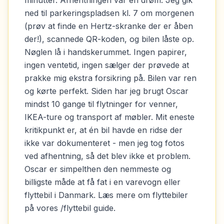
minutter. Afhentningen var en drøm: Jeg gik
ned til parkeringspladsen kl. 7 om morgenen
(prøv at finde en Hertz-skranke der er åben
der!), scannede QR-koden, og bilen låste op.
Nøglen lå i handskerummet. Ingen papirer,
ingen ventetid, ingen sælger der prøvede at
prakke mig ekstra forsikring på. Bilen var ren
og kørte perfekt. Siden har jeg brugt Oscar
mindst 10 gange til flytninger for venner,
IKEA-ture og transport af møbler. Mit eneste
kritikpunkt er, at én bil havde en ridse der
ikke var dokumenteret - men jeg tog fotos
ved afhentning, så det blev ikke et problem.
Oscar er simpelthen den nemmeste og
billigste måde at få fat i en varevogn eller
flyttebil i Danmark. Læs mere om flyttebiler
på vores /flyttebil guide.