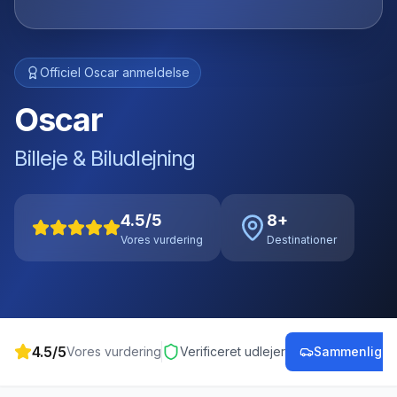
Officiel
Oscar
anmeldelse
Oscar
Billeje & Biludlejning
4.5
/5
8
+
Vores vurdering
Destinationer
4.5
/5
Vores vurdering
Verificeret udlejer
Sammenlign p