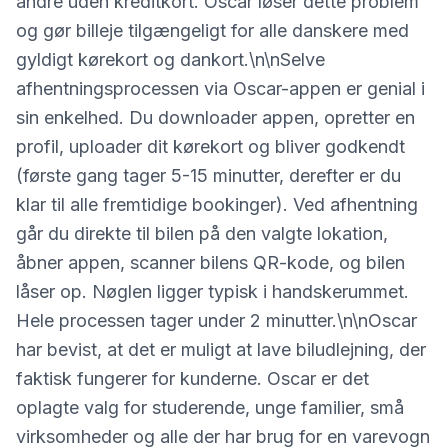
andre uden kreditkort. Oscar løser dette problem
og gør billeje tilgængeligt for alle danskere med
gyldigt kørekort og dankort.\n\nSelve
afhentningsprocessen via Oscar-appen er genial i
sin enkelhed. Du downloader appen, opretter en
profil, uploader dit kørekort og bliver godkendt
(første gang tager 5-15 minutter, derefter er du
klar til alle fremtidige bookinger). Ved afhentning
går du direkte til bilen på den valgte lokation,
åbner appen, scanner bilens QR-kode, og bilen
låser op. Nøglen ligger typisk i handskerummet.
Hele processen tager under 2 minutter.\n\nOscar
har bevist, at det er muligt at lave biludlejning, der
faktisk fungerer for kunderne. Oscar er det
oplagte valg for studerende, unge familier, små
virksomheder og alle der har brug for en varevogn