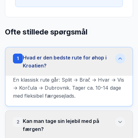
Ofte stillede spørgsmål
Hvad er den bedste rute for øhop i
1
Kroatien?
En klassisk rute går: Split → Brač → Hvar → Vis
→ Korčula → Dubrovnik. Tager ca. 10-14 dage
med fleksibel færgesejlads.
Kan man tage sin lejebil med på
2
færgen?