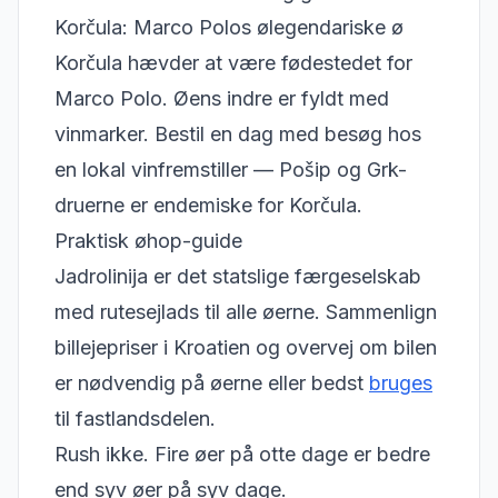
Korčula: Marco Polos ølegendariske ø
Korčula hævder at være fødestedet for
Marco Polo. Øens indre er fyldt med
vinmarker. Bestil en dag med besøg hos
en lokal vinfremstiller — Pošip og Grk-
druerne er endemiske for Korčula.
Praktisk øhop-guide
Jadrolinija er det statslige færgeselskab
med rutesejlads til alle øerne.
Sammenlign
billejepriser i Kroatien
og overvej om bilen
er nødvendig på øerne eller bedst
bruges
til fastlandsdelen.
Rush ikke. Fire øer på otte dage er bedre
end syv øer på syv dage.