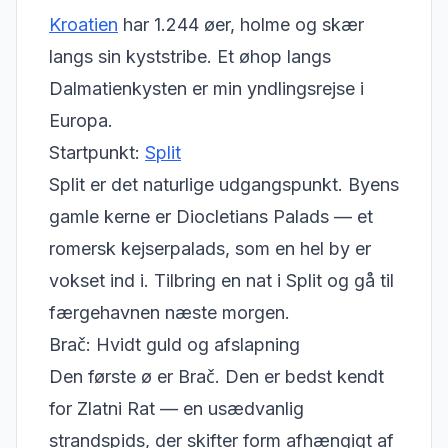
Kroatien
har 1.244 øer, holme og skær
langs sin kyststribe. Et øhop langs
Dalmatienkysten er min yndlingsrejse i
Europa.
Startpunkt:
Split
Split er det naturlige udgangspunkt. Byens
gamle kerne er Diocletians Palads — et
romersk kejserpalads, som en hel by er
vokset ind i. Tilbring en nat i Split og gå til
færgehavnen næste morgen.
Brač: Hvidt guld og afslapning
Den første ø er Brač. Den er bedst kendt
for Zlatni Rat — en usædvanlig
strandspids, der skifter form afhængigt af