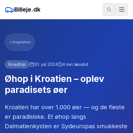
Billeje.dk
Inspiration
Roadtrip
30. juli 2024
4
min læsetid
Øhop i Kroatien – oplev
paradisets øer
Kroatien har over 1.000 øer — og de fleste
er paradisiske. Et øhop langs
Dalmatienkysten er Sydeuropas smukkeste