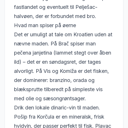
fastlandet og eventuelt til Pelješac-
halvøen, der er forbundet med bro.
Hvad man spiser på øerne
Det er umuligt at tale om Kroatien uden at
nævne maden. På Brač spiser man
pečena janjetina (lammet stegt over åben
ild) – det er en søndagsret, der tages
alvorligt. På Vis og Komiža er det fisken,
der dominerer: branzino, orada og
blæksprutte tilberedt på simpleste vis
med olie og sæsongrøntsager.
Drik den lokale dinaric-vin til maden.
Pošip fra Korčula er en mineralsk, frisk
hvidvin, der passer perfekt til fisk. Plavac