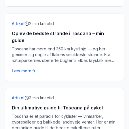
Artikel
2
min læsetid
Oplev de bedste strande i Toscana – min
guide
Toscana har mere end 350 km kystlinje — og her
gemmer sig nogle af Italiens smukkeste strande. Fra
naturparkernes uberørte bugter til Elbas krystalklare
vand: her er min personlige guide.
Læs mere
Artikel
3
min læsetid
Din ultimative guide til Toscana på cykel
Toscana er et paradis for cyklister — vinmarker,
cypresalleer og bakkede landeveje venter. Her er min
personlige guide til de bedste cykelferie-ruter i