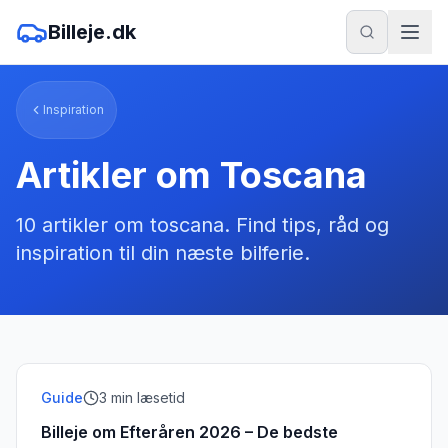
Billeje.dk
Inspiration
Artikler om
Toscana
10
artikler
om
toscana
. Find tips, råd og
inspiration til din næste bilferie.
Guide
3
min læsetid
Billeje om Efteråren 2026 – De bedste