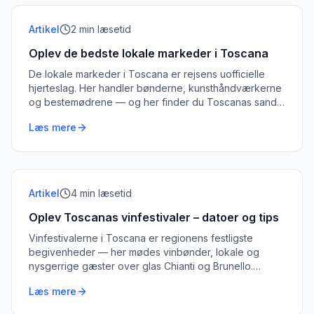
Artikel
2
min læsetid
Oplev de bedste lokale markeder i Toscana
De lokale markeder i Toscana er rejsens uofficielle
hjerteslag. Her handler bønderne, kunsthåndværkerne
og bestemødrene — og her finder du Toscanas sande
smag og sjæl.
Læs mere
Artikel
4
min læsetid
Oplev Toscanas vinfestivaler – datoer og tips
Vinfestivalerne i Toscana er regionens festligste
begivenheder — her mødes vinbønder, lokale og
nysgerrige gæster over glas Chianti og Brunello.
Mikkel guider dig igennem årets bedste vinfester.
Læs mere