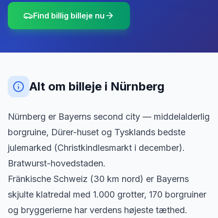
Find billig billeje nu
Alt om billeje
i
Nürnberg
Nürnberg er Bayerns second city — middelalderlig
borgruine, Dürer-huset og Tysklands bedste
julemarked (Christkindlesmarkt i december).
Bratwurst-hovedstaden.
Fränkische Schweiz (30 km nord) er Bayerns
skjulte klatredal med 1.000 grotter, 170 borgruiner
og bryggerierne har verdens højeste tæthed.