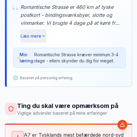
“
Romantische Strasse er 460 km af tyske
postkort - bindingsværksbyer, slotte og
vinmarker. Vi brugte 4 dage på at køre fra
Würzburg til Neuschwanstein, med
Læs mere
overnatninger i Rothenburg ob der Tauber
og Dinkelsbühl. Hver landsby var som at
træde ind i et eventyr.
Min
Romantische Strasse kræver minimum 3-4
læring:
dage - ellers skynder du dig for meget.
Baseret på personlig erfaring
Ting du skal være opmærksom på
Vigtige advarsler baseret på mine erfaringer
A7 er Tysklands mest befærdede nord-syd