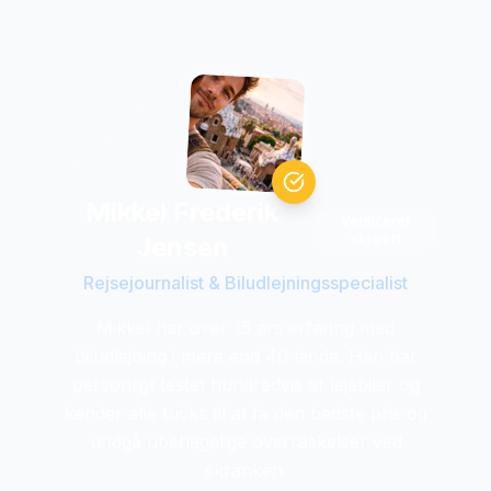
Mikkel Frederik
Verificeret
ekspert
Jensen
Rejsejournalist & Biludlejningsspecialist
Mikkel har over 15 ars erfaring med
biludlejning i mere end 40 lande. Han har
personligt testet hundredvis af lejebiler og
kender alle tricks til at fa den bedste pris og
undgå ubehagelige overraskelser ved
skranken.