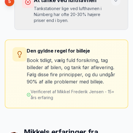
At tanke ved lufthavnen
5
var der før du fik bilen.
Tankstationer lige ved lufthavnen i
Nürnberg har ofte 20-30% højere
priser end i byen.
Løsning
Tag billeder af ALLE ridser, buler og
skader - selv de mindste. Tag også
Konsekvens
billeder af kilometerstanden og
Du betaler unødvendigt meget for den
brændstofmåleren.
Den gyldne regel for billeje
sidste tankning.
Book tidligt, vælg fuld forsikring, tag
billeder af bilen, og tank før aflevering.
Mikkels erfaring
Oktober 2024
Løsning
MJ
Følg disse fire principper, og du undgår
“
Jeg fotograferer altid bilen fra alle
Tank bilen op et par kilometer fra
90% af alle problemer med billeje.
vinkler ved afhentning. Det har reddet
lufthavnen dagen før aflevering. Priserne
mig fra falske skadeskrav to gange.
”
er markant lavere.
Verificeret af Mikkel Frederik Jensen - 15+
års erfaring
Mikkels erfaringer fra