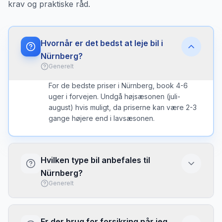
krav og praktiske råd.
Hvornår er det bedst at leje bil i
Nürnberg?
Generelt
For de bedste priser i Nürnberg, book 4-6
uger i forvejen. Undgå højsæsonen (juli-
august) hvis muligt, da priserne kan være 2-3
gange højere end i lavsæsonen.
Hvilken type bil anbefales til
Nürnberg?
Generelt
I Nürnberg er en kompakt bil ofte det bedste
valg - nem at parkere og brændstofeffektiv.
Er der brug for forsikring når jeg