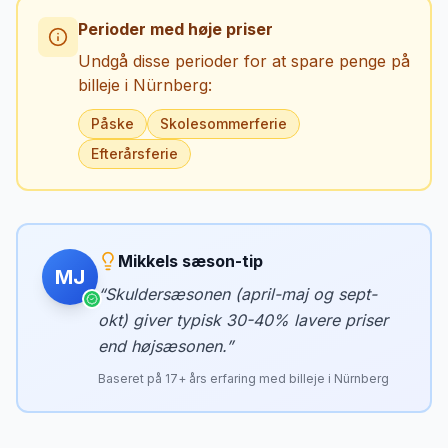
Perioder med høje priser
Undgå disse perioder for at spare penge på
billeje i
Nürnberg
:
Påske
Skolesommerferie
Efterårsferie
Mikkels sæson-tip
MJ
“
Skuldersæsonen (april-maj og sept-
okt) giver typisk 30-40% lavere priser
end højsæsonen.
”
Baseret på
17
+ års erfaring med billeje i
Nürnberg