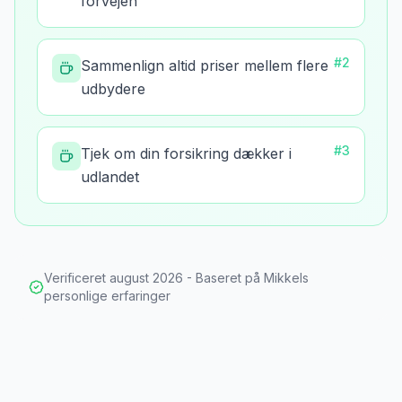
forvejen
#
2
Sammenlign altid priser mellem flere
udbydere
#
3
Tjek om din forsikring dækker i
udlandet
Verificeret
august 2026
- Baseret på Mikkels
personlige erfaringer