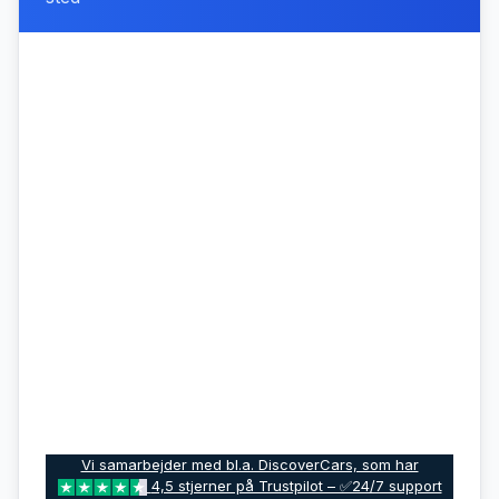
Vi samarbejder med bl.a. DiscoverCars, som har
4,5 stjerner på Trustpilot – ✅24/7 support