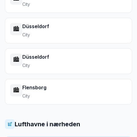
City
Düsseldorf
🏙️
City
Düsseldorf
🏙️
City
Flensborg
🏙️
City
Lufthavne i nærheden