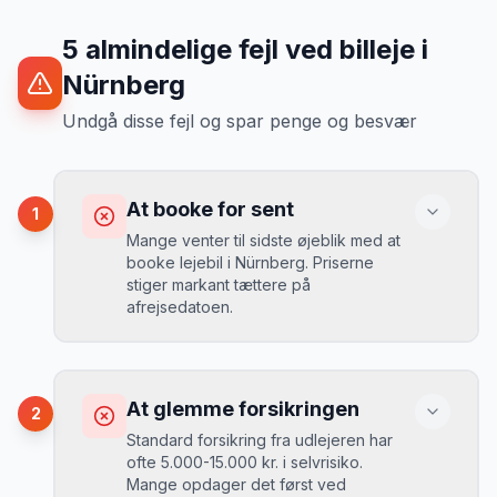
5
almindelige fejl ved billeje
i
Nürnberg
Undgå disse fejl og spar penge og besvær
At booke for sent
1
Mange venter til sidste øjeblik med at
booke lejebil i Nürnberg. Priserne
stiger markant tættere på
afrejsedatoen.
Konsekvens
Du betaler 30-50% mere, og de bedste
At glemme forsikringen
2
biler er udsolgt.
Standard forsikring fra udlejeren har
ofte 5.000-15.000 kr. i selvrisiko.
Mange opdager det først ved
Løsning