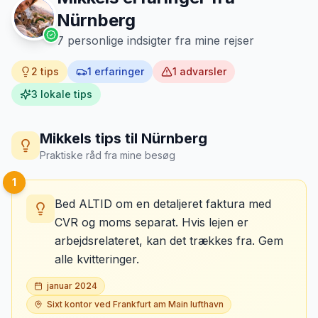
Nürnberg
7
personlige indsigter fra mine rejser
2
tips
1
erfaringer
1
advarsler
3
lokale tips
Mikkels tips til
Nürnberg
Praktiske råd fra mine besøg
1
Bed ALTID om en detaljeret faktura med
CVR og moms separat. Hvis lejen er
arbejdsrelateret, kan det trækkes fra. Gem
alle kvitteringer.
januar 2024
Sixt kontor ved Frankfurt am Main lufthavn