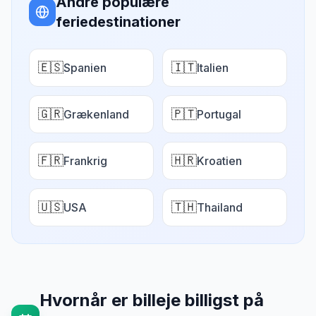
Andre populære
feriedestinationer
🇪🇸
🇮🇹
Spanien
Italien
🇬🇷
🇵🇹
Grækenland
Portugal
🇫🇷
🇭🇷
Frankrig
Kroatien
🇺🇸
🇹🇭
USA
Thailand
Hvornår er billeje billigst på