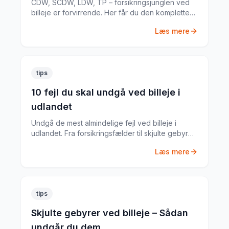
CDW, SCDW, LDW, TP – forsikringsjunglen ved
billeje er forvirrende. Her får du den komplette
guide til hvad du har brug for.
Læs mere
tips
10 fejl du skal undgå ved billeje i
udlandet
Undgå de mest almindelige fejl ved billeje i
udlandet. Fra forsikringsfælder til skjulte gebyrer
– her er alt du skal vide.
Læs mere
tips
Skjulte gebyrer ved billeje – Sådan
undgår du dem