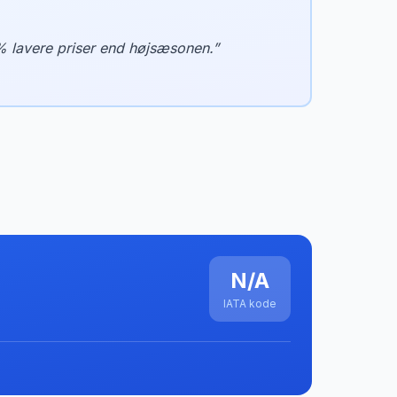
% lavere priser end højsæsonen.
”
N/A
IATA kode