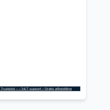
 Trustpilot – ✅24/7 support ✅Gratis afbestilling