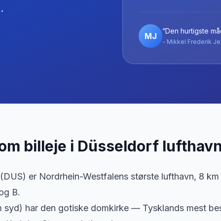
.
“Den hurtigste måd
MJ
- Mikkel Frederik Je
 om billeje
i
Düsseldorf lufthav
(DUS) er Nordrhein-Westfalens største lufthavn, 8 km 
og B.
m syd) har den gotiske domkirke — Tysklands mest b