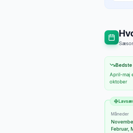
Hvo
Sæsong
Bedste
April-maj 
oktober
Lavsæ
Måneder
Novembe
Februar
,