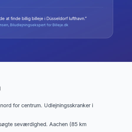
e at finde billig billeje
i
Düsseldorf lufthavn
.”
nsen, Biludlejningsekspert for Billeje.dk
n
nord for centrum. Udlejningsskranker i
esøgte seværdighed. Aachen (85 km