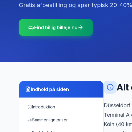
Gratis afbestilling og spar typisk 20-40%
Find billig billeje nu
Alt
Indhold på siden
Düsseldorf 
Introduktion
Terminal A 
Sammenlign priser
Köln (40 k