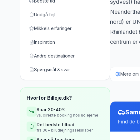
Bedste tid
sydvest) ha
Neanderthal
Undgå fejl
nord) er UN
Mikkels erfaringer
Rhinlandet 
centrum er 
Inspiration
Andre destinationer
Spørgsmål & svar
Mere om b
Hvorfor Billeje.dk?
Spar 20-40%
Samm
vs. direkte booking hos udlejerne
Find de be
Det bedste tilbud
fra 30+ biludlejningsselskaber
Spar på forsikring