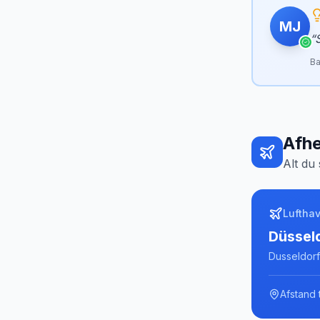
MJ
“
Ba
Afhe
Alt du 
Luftha
Düsseld
Dusseldorf
Afstand t