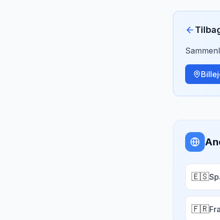
Tilba
Sammenlig
Bille
An
🇪🇸
Sp
🇫🇷
Fr