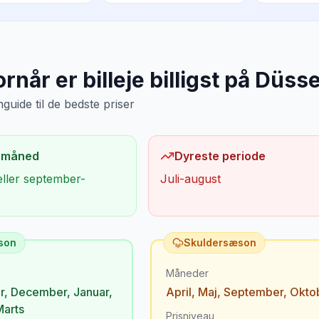
rnår er billeje billigst på
Düsse
uide til de bedste priser
 måned
Dyreste periode
eller september-
Juli-august
son
Skuldersæson
Måneder
r
,
December
,
Januar
,
April
,
Maj
,
September
,
Okto
Marts
Prisniveau