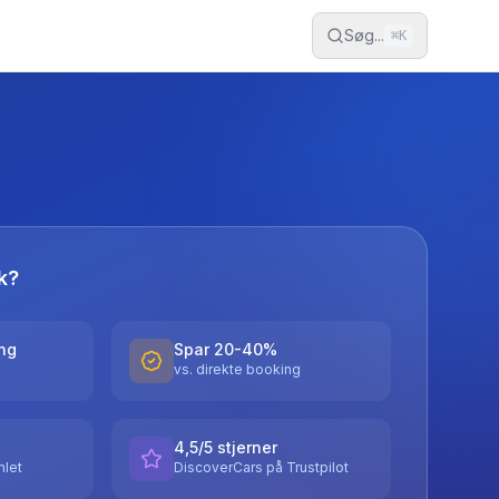
Søg...
⌘
K
k?
ing
Spar 20-40%
vs. direkte booking
4,5/5 stjerner
let
DiscoverCars på Trustpilot