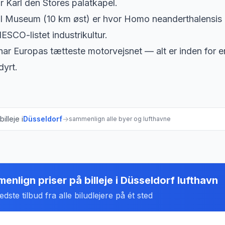
r Karl den Stores palatkapel.
 Museum (10 km øst) er hvor Homo neanderthalensis b
ESCO-listet industrikultur.
har Europas tætteste motorvejsnet — alt er inden for e
dyrt.
illeje i
Düsseldorf
→
sammenlign alle byer og lufthavne
enlign priser på billeje
i
Düsseldorf lufthavn
dste tilbud fra alle biludlejere på ét sted