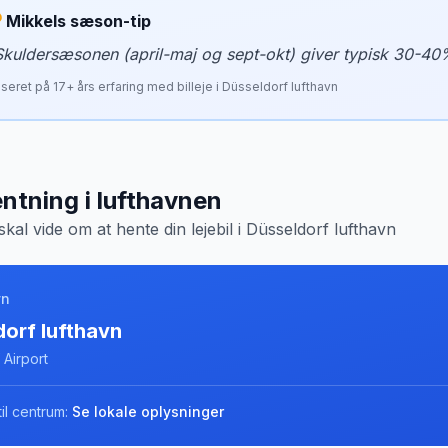
Mikkels sæson-tip
Skuldersæsonen (april-maj og sept-okt) giver typisk 30-40
seret på
17
+ års erfaring med billeje i
Düsseldorf lufthavn
ntning i lufthavnen
skal vide om at hente din lejebil i
Düsseldorf lufthavn
vn
orf lufthavn
 Airport
il centrum:
Se lokale oplysninger