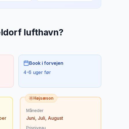
ldorf lufthavn
?
Book i forvejen
4-6 uger før
Højsæson
Måneder
ber
Juni
,
Juli
,
August
Prisniveau