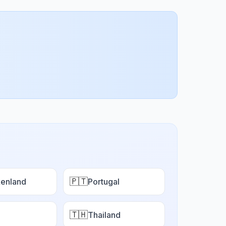
🇵🇹
enland
Portugal
🇹🇭
Thailand