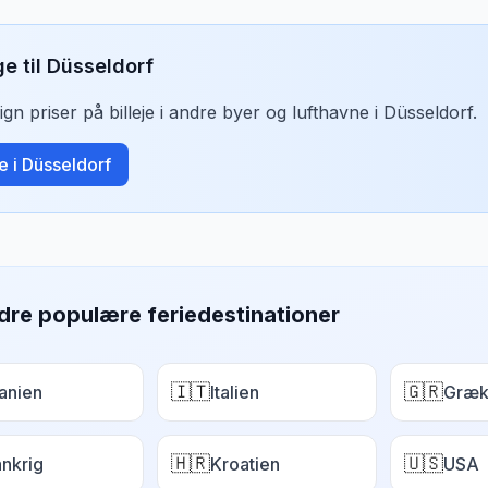
ge til
Düsseldorf
n priser på billeje i andre byer og lufthavne i
Düsseldorf
.
je i
Düsseldorf
dre populære feriedestinationer
🇮🇹
🇬🇷
anien
Italien
Græk
🇭🇷
🇺🇸
ankrig
Kroatien
USA