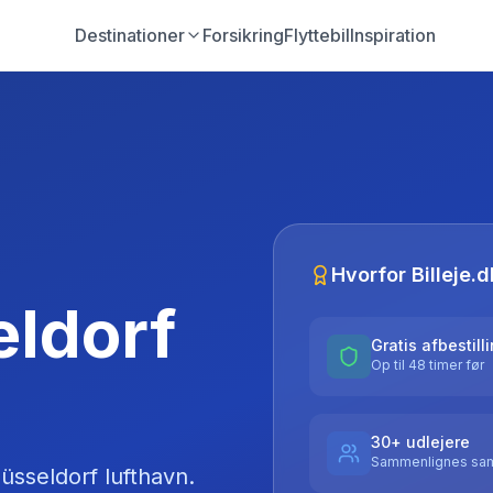
Destinationer
Forsikring
Flyttebil
Inspiration
Hvorfor Billeje.d
eldorf
Gratis afbestill
Op til 48 timer før
30+ udlejere
Sammenlignes sam
üsseldorf lufthavn
.