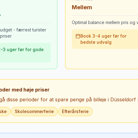
Mellem
Optimal balance mellem pris og v
udget - færrest turister
priser
Book 3-4 uger før for
bedste udvalg
-3 uger før for gode
oder med høje priser
å disse perioder for at spare penge på billeje i
Düsseldorf 
ske
Skolesommerferie
Efterårsferie