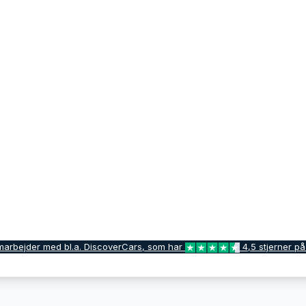
marbejder med bl.a. DiscoverCars, som har
4,5 stjerner på