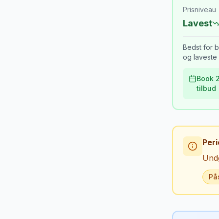
Prisniveau
Lavest
Bedst for b
og laveste 
Book 2
tilbud
Peri
Undg
På