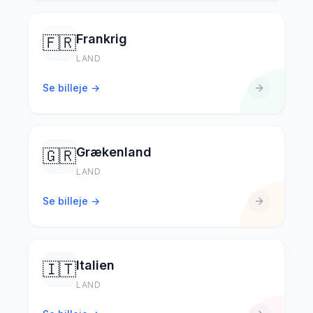
Frankrig
🇫🇷
LAND
Se billeje →
Grækenland
🇬🇷
LAND
Se billeje →
Italien
🇮🇹
LAND