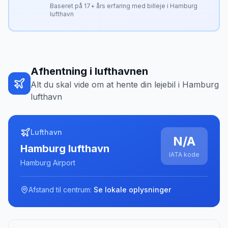
Baseret på
17
+ års erfaring med billeje i
Hamburg
lufthavn
Afhentning i lufthavnen
Alt du skal vide om at hente din lejebil i
Hamburg
lufthavn
Lufthavn
N/A
Hamburg lufthavn
IATA kode
Hamburg Airport
Afstand til centrum:
Se lokale oplysninger