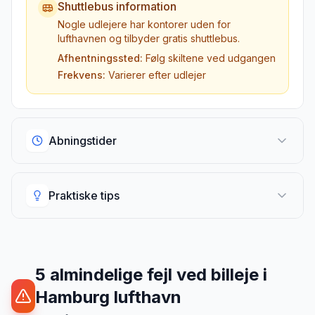
Shuttlebus information
Nogle udlejere har kontorer uden for
lufthavnen og tilbyder gratis shuttlebus.
Afhentningssted:
Følg skiltene ved udgangen
Frekvens:
Varierer efter udlejer
Abningstider
Abningstider
Praktiske tips
Udlejningsskranker i lufthavnen
Standard åbningstider
Praktiske tips
07:00 - 23:00
De fleste udlejere
Vigtig information til afhentning
5
almindelige fejl ved billeje
i
Hamburg lufthavn
Hvad gor jeg ved sen ankomst?
24-timers afhentning
Tilgængelig
Ring til udlejeren på forhånd og oplys dit