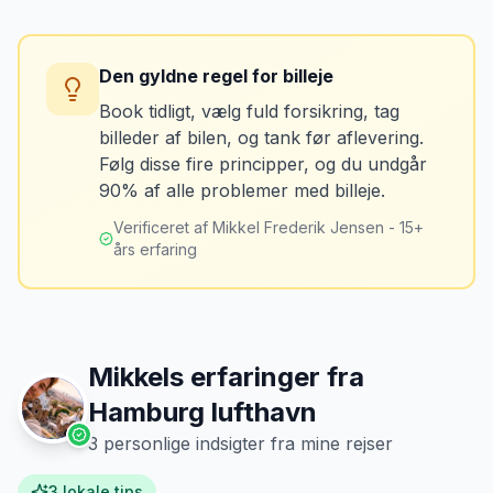
Tag billeder af ALLE ridser, buler og
skader - selv de mindste. Tag også
Konsekvens
billeder af kilometerstanden og
Du betaler unødvendigt meget for den
brændstofmåleren.
Den gyldne regel for billeje
sidste tankning.
Book tidligt, vælg fuld forsikring, tag
billeder af bilen, og tank før aflevering.
Mikkels erfaring
Oktober 2024
Løsning
MJ
Følg disse fire principper, og du undgår
“
Jeg fotograferer altid bilen fra alle
Tank bilen op et par kilometer fra
90% af alle problemer med billeje.
vinkler ved afhentning. Det har reddet
lufthavnen dagen før aflevering. Priserne
mig fra falske skadeskrav to gange.
”
er markant lavere.
Verificeret af Mikkel Frederik Jensen - 15+
års erfaring
Mikkels erfaringer fra
Hamburg lufthavn
3
personlige indsigter fra mine rejser
3
lokale tips