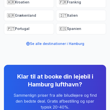
🇭🇷
🇫🇷
Kroatien
Frankrig
🇬🇷
🇮🇹
Grækenland
Italien
🇵🇹
🇪🇸
Portugal
Spanien
Se alle destinationer i
Hamburg
Klar til at booke din lejebil
i
Hamburg lufthavn
?
Sammenlign priser fra alle biludlejere og find
den bedste deal. Gratis afbestilling og spar
typisk 20-40%.