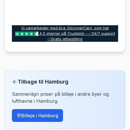
Vi samarbejder med bl.a. DiscoverCars, som har
4,5 stjerner på Trustpilot – ✅24/7 support
✅Gratis afbestilling
Tilbage til
Hamburg
Sammenlign priser på billeje i andre byer og
lufthavne i
Hamburg
.
Billeje i
Hamburg