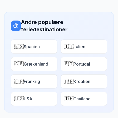
Andre populære
feriedestinationer
🇪🇸
🇮🇹
Spanien
Italien
🇬🇷
🇵🇹
Grækenland
Portugal
🇫🇷
🇭🇷
Frankrig
Kroatien
🇺🇸
🇹🇭
USA
Thailand