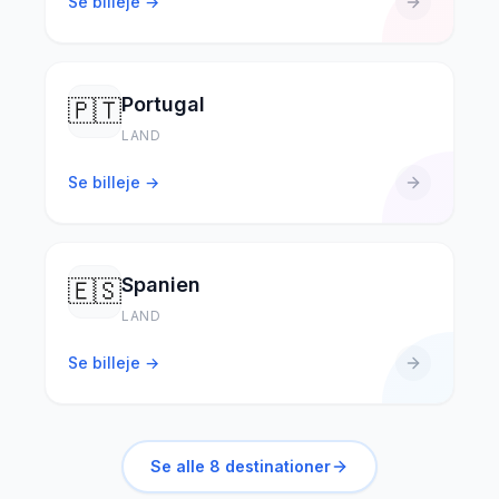
Se billeje →
Portugal
🇵🇹
LAND
Se billeje →
Spanien
🇪🇸
LAND
Se billeje →
Se alle
8
destinationer