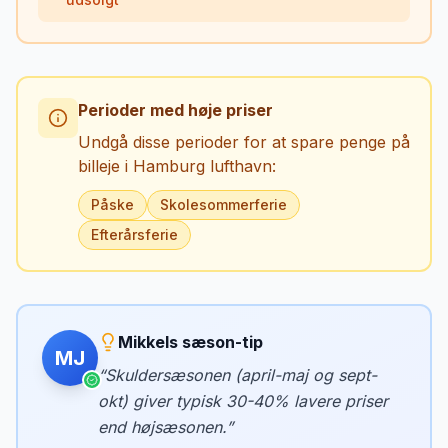
Perioder med høje priser
Undgå disse perioder for at spare penge på
billeje i
Hamburg lufthavn
:
Påske
Skolesommerferie
Efterårsferie
Mikkels sæson-tip
MJ
“
Skuldersæsonen (april-maj og sept-
okt) giver typisk 30-40% lavere priser
end højsæsonen.
”