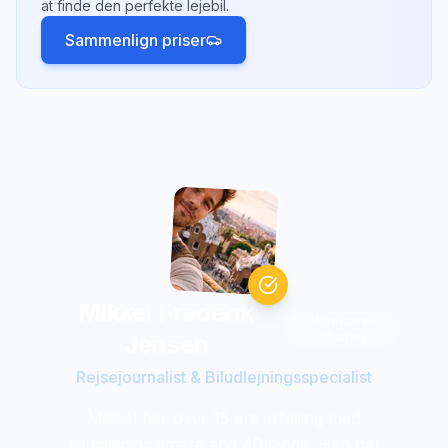
at finde den perfekte lejebil.
vælge tilbud med fleksibel afbestilling.
Sammenlign priser
Mikkel Frederik
Verificeret
ekspert
Jensen
Rejsejournalist & Biludlejningsspecialist
Mikkel har over 15 ars erfaring med
biludlejning i mere end 40 lande. Han har