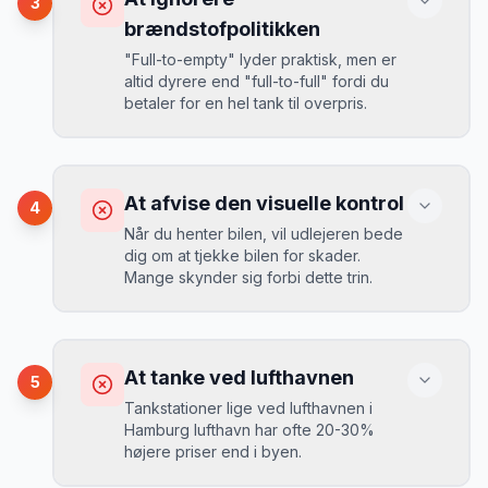
3
opkrævet tusindvis af kroner.
Mikkels erfaring
August 2024
MJ
brændstofpolitikken
“
I august 2024 så jeg priserne i
"Full-to-empty" lyder praktisk, men er
Hamburg lufthavn stige fra 189 kr/dag
altid dyrere end "full-to-full" fordi du
til 349 kr/dag på bare 2 uger. Book
Løsning
betaler for en hel tank til overpris.
tidligt!
”
Book altid med fuld kaskoforsikring uden
selvrisiko. Det koster typisk 30-50 kr.
ekstra pr. dag, men giver ro i sindet.
Konsekvens
Du betaler 20-30% mere for brændstof,
At afvise den visuelle kontrol
4
da udlejeren tager høje benzinpriser.
Mikkels erfaring
September 2023
Når du henter bilen, vil udlejeren bede
MJ
dig om at tjekke bilen for skader.
“
En lille bule i døren kostede mig 8.000
Mange skynder sig forbi dette trin.
kr. i selvrisiko. Siden har jeg altid
Løsning
booket med fuld forsikring.
”
Vælg altid "full-to-full" politik. Tank bilen
op på en lokal tankstation før aflevering -
Konsekvens
det tager 5 minutter.
Du kan blive opkrævet for skader, der
At tanke ved lufthavnen
5
var der før du fik bilen.
Tankstationer lige ved lufthavnen i
Hamburg lufthavn har ofte 20-30%
højere priser end i byen.
Løsning