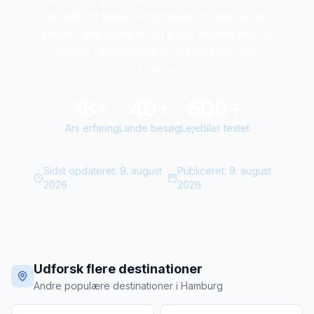
personligt testet hundredvis af lejebiler og
kender alle tricks til at fa den bedste pris og
undgå ubehagelige overraskelser ved
skranken.
15+
40+
500+
Ars erfaring
Lande besøg
Lejebiler testet
Sidst opdateret:
9. august
Publiceret:
9. august
2026
2026
Udforsk flere destinationer
Andre populære destinationer i Hamburg