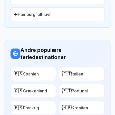
✈️
Hamburg lufthavn
Andre populære
feriedestinationer
🇪🇸
🇮🇹
Spanien
Italien
🇬🇷
🇵🇹
Grækenland
Portugal
🇫🇷
🇭🇷
Frankrig
Kroatien