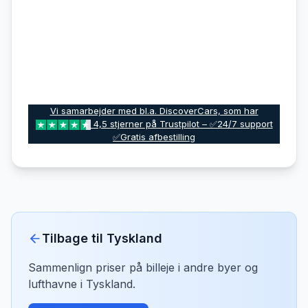
Vi samarbejder med bl.a. DiscoverCars, som har
4,5 stjerner på Trustpilot – ✅24/7 support
✅Gratis afbestilling
Tilbage til
Tyskland
Sammenlign priser på billeje i andre byer og
lufthavne i
Tyskland
.