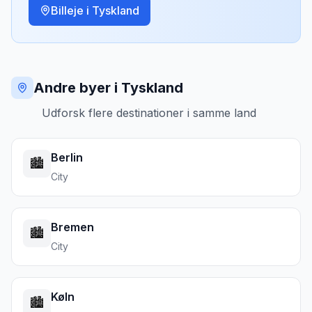
Billeje i
Tyskland
Andre byer i Tyskland
Udforsk flere destinationer i samme land
Berlin
🏙️
City
Bremen
🏙️
City
Køln
🏙️