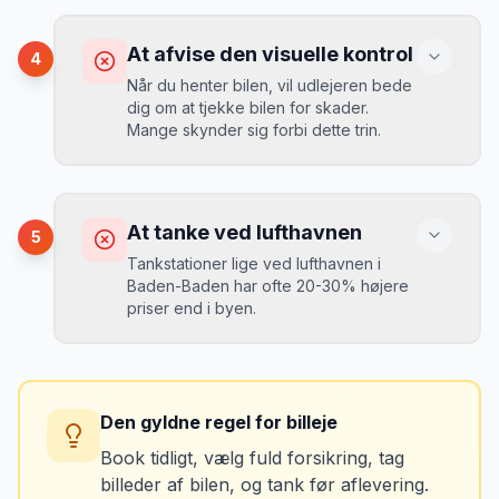
ekstra pr. dag, men giver ro i sindet.
Konsekvens
Du betaler 20-30% mere for brændstof,
At afvise den visuelle kontrol
4
da udlejeren tager høje benzinpriser.
Mikkels erfaring
September 2023
Når du henter bilen, vil udlejeren bede
MJ
dig om at tjekke bilen for skader.
“
En lille bule i døren kostede mig 8.000
Mange skynder sig forbi dette trin.
kr. i selvrisiko. Siden har jeg altid
Løsning
booket med fuld forsikring.
”
Vælg altid "full-to-full" politik. Tank bilen
op på en lokal tankstation før aflevering -
Konsekvens
det tager 5 minutter.
Du kan blive opkrævet for skader, der
At tanke ved lufthavnen
5
var der før du fik bilen.
Tankstationer lige ved lufthavnen i
Baden-Baden har ofte 20-30% højere
priser end i byen.
Løsning
Tag billeder af ALLE ridser, buler og
skader - selv de mindste. Tag også
Konsekvens
billeder af kilometerstanden og
Du betaler unødvendigt meget for den
brændstofmåleren.
Den gyldne regel for billeje
sidste tankning.
Book tidligt, vælg fuld forsikring, tag
billeder af bilen, og tank før aflevering.
Mikkels erfaring
Oktober 2024
Løsning