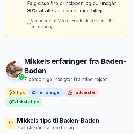
MJ
Følg disse fire principper, og du undgår
“
Jeg fotograferer altid bilen fra alle
Tank bilen op et par kilometer fra
90% af alle problemer med billeje.
vinkler ved afhentning. Det har reddet
lufthavnen dagen før aflevering. Priserne
mig fra falske skadeskrav to gange.
”
er markant lavere.
Verificeret af Mikkel Frederik Jensen - 15+
års erfaring
Mikkels erfaringer fra
Baden-
Baden
7
personlige indsigter fra mine rejser
2
tips
1
erfaringer
1
advarsler
3
lokale tips
Mikkels tips til
Baden-Baden
Praktiske råd fra mine besøg