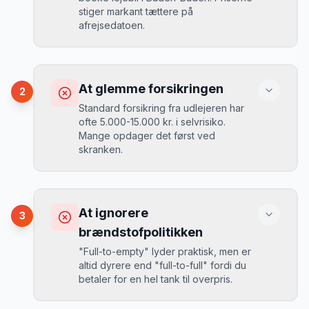
stiger markant tættere på
afrejsedatoen.
Konsekvens
Du betaler 30-50% mere, og de bedste
At glemme forsikringen
2
biler er udsolgt.
Standard forsikring fra udlejeren har
ofte 5.000-15.000 kr. i selvrisiko.
Mange opdager det først ved
Løsning
skranken.
Book 4-6 uger før din rejse. I højsæsonen
(juni-august) bør du booke 6-8 uger før.
Konsekvens
Ved selv en mindre skade kan du blive
At ignorere
3
opkrævet tusindvis af kroner.
Mikkels erfaring
August 2024
MJ
brændstofpolitikken
“
I august 2024 så jeg priserne i Baden-
"Full-to-empty" lyder praktisk, men er
Baden stige fra 189 kr/dag til 349
altid dyrere end "full-to-full" fordi du
kr/dag på bare 2 uger. Book tidligt!
”
Løsning
betaler for en hel tank til overpris.
Book altid med fuld kaskoforsikring uden
selvrisiko. Det koster typisk 30-50 kr.