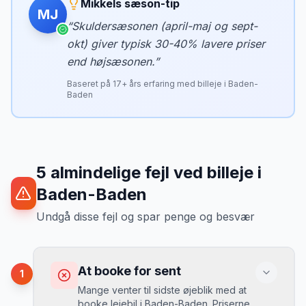
Mikkels sæson-tip
MJ
“
Skuldersæsonen (april-maj og sept-
okt) giver typisk 30-40% lavere priser
end højsæsonen.
”
Baseret på
17
+ års erfaring med billeje i
Baden-
Baden
5
almindelige fejl ved billeje
i
Baden-Baden
Undgå disse fejl og spar penge og besvær
At booke for sent
1
Mange venter til sidste øjeblik med at
booke lejebil i Baden-Baden. Priserne