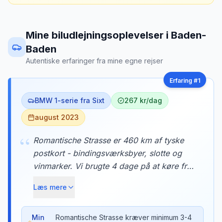
Mine biludlejningsoplevelser
i
Baden-
Baden
Autentiske erfaringer fra mine egne rejser
Erfaring #
1
BMW 1-serie fra Sixt
267 kr/dag
august 2023
“
Romantische Strasse er 460 km af tyske
postkort - bindingsværksbyer, slotte og
vinmarker. Vi brugte 4 dage på at køre fra
Würzburg til Neuschwanstein, med
Læs mere
overnatninger i Rothenburg ob der Tauber
og Dinkelsbühl. Hver landsby var som at
træde ind i et eventyr.
Min
Romantische Strasse kræver minimum 3-4