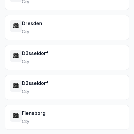
City
Dresden
🏙️
City
Düsseldorf
🏙️
City
Düsseldorf
🏙️
City
Flensborg
🏙️
City