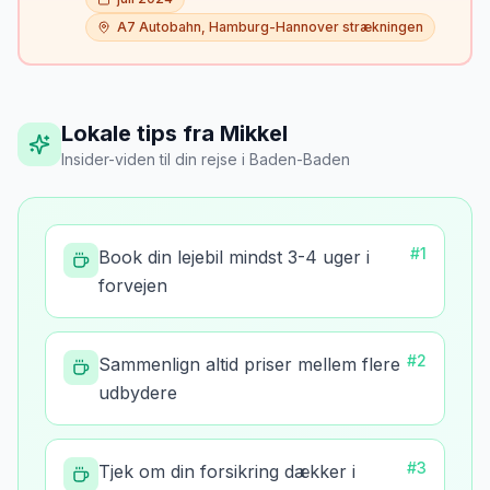
A7 Autobahn, Hamburg-Hannover strækningen
Lokale tips fra Mikkel
Insider-viden til din rejse
i
Baden-Baden
#
1
Book din lejebil mindst 3-4 uger i
forvejen
#
2
Sammenlign altid priser mellem flere
udbydere
#
3
Tjek om din forsikring dækker i