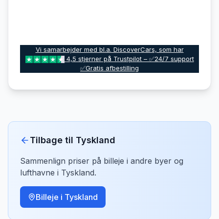
Vi samarbejder med bl.a. DiscoverCars, som har
4,5 stjerner på Trustpilot – ✅24/7 support
✅Gratis afbestilling
Tilbage til
Tyskland
Sammenlign priser på billeje i andre byer og
lufthavne i
Tyskland
.
Billeje i
Tyskland