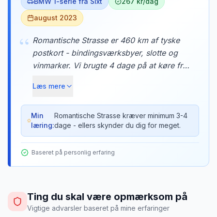
BMW 1-serie fra Sixt
267 kr/dag
august 2023
“
Romantische Strasse er 460 km af tyske
postkort - bindingsværksbyer, slotte og
vinmarker. Vi brugte 4 dage på at køre fra
Würzburg til Neuschwanstein, med
Læs mere
overnatninger i Rothenburg ob der Tauber
og Dinkelsbühl. Hver landsby var som at
træde ind i et eventyr.
Min
Romantische Strasse kræver minimum 3-4
læring:
dage - ellers skynder du dig for meget.
Baseret på personlig erfaring
Ting du skal være opmærksom på
Vigtige advarsler baseret på mine erfaringer