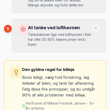
dig om at tjekke bilen for skader.
“
En lille bule i døren kostede mig 8.000
Mange skynder sig forbi dette trin.
kr. i selvrisiko. Siden har jeg altid
Løsning
booket med fuld forsikring.
”
Vælg altid "full-to-full" politik. Tank bilen
op på en lokal tankstation før aflevering -
Konsekvens
det tager 5 minutter.
Du kan blive opkrævet for skader, der
At tanke ved lufthavnen
5
var der før du fik bilen.
Tankstationer lige ved lufthavnen i Kiel
har ofte 20-30% højere priser end i
byen.
Løsning
Tag billeder af ALLE ridser, buler og
skader - selv de mindste. Tag også
Konsekvens
billeder af kilometerstanden og
Du betaler unødvendigt meget for den
brændstofmåleren.
Den gyldne regel for billeje
sidste tankning.
Book tidligt, vælg fuld forsikring, tag
billeder af bilen, og tank før aflevering.
Mikkels erfaring
Oktober 2024
Løsning
MJ
Følg disse fire principper, og du undgår
“
Jeg fotograferer altid bilen fra alle
Tank bilen op et par kilometer fra
90% af alle problemer med billeje.
vinkler ved afhentning. Det har reddet
lufthavnen dagen før aflevering. Priserne
mig fra falske skadeskrav to gange.
”
er markant lavere.
Verificeret af Mikkel Frederik Jensen - 15+
års erfaring