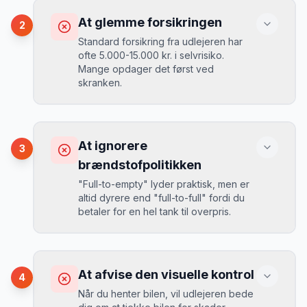
Du betaler 30-50% mere, og de bedste
At glemme forsikringen
2
biler er udsolgt.
Standard forsikring fra udlejeren har
ofte 5.000-15.000 kr. i selvrisiko.
Mange opdager det først ved
Løsning
skranken.
Book 4-6 uger før din rejse. I højsæsonen
(juni-august) bør du booke 6-8 uger før.
Konsekvens
Ved selv en mindre skade kan du blive
At ignorere
3
opkrævet tusindvis af kroner.
Mikkels erfaring
August 2024
MJ
brændstofpolitikken
“
I august 2024 så jeg priserne i Kiel
"Full-to-empty" lyder praktisk, men er
stige fra 189 kr/dag til 349 kr/dag på
altid dyrere end "full-to-full" fordi du
bare 2 uger. Book tidligt!
”
Løsning
betaler for en hel tank til overpris.
Book altid med fuld kaskoforsikring uden
selvrisiko. Det koster typisk 30-50 kr.
ekstra pr. dag, men giver ro i sindet.
Konsekvens
Du betaler 20-30% mere for brændstof,
At afvise den visuelle kontrol
4
da udlejeren tager høje benzinpriser.
Mikkels erfaring
September 2023
Når du henter bilen, vil udlejeren bede
MJ