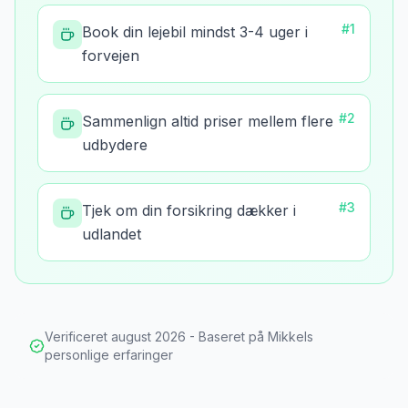
#
1
Book din lejebil mindst 3-4 uger i
forvejen
#
2
Sammenlign altid priser mellem flere
udbydere
#
3
Tjek om din forsikring dækker i
udlandet
Verificeret
august 2026
- Baseret på Mikkels
personlige erfaringer