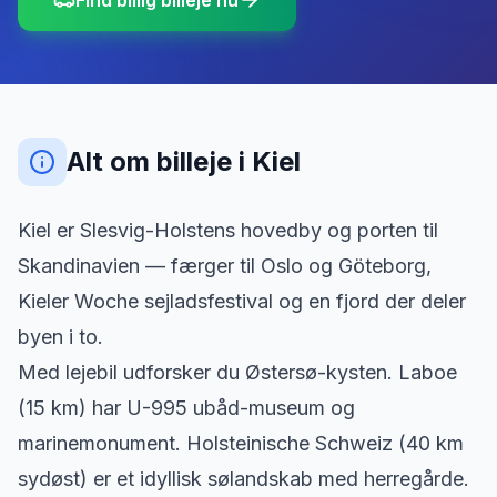
Find billig billeje nu
Alt om billeje
i
Kiel
Kiel er Slesvig-Holstens hovedby og porten til
Skandinavien — færger til Oslo og Göteborg,
Kieler Woche sejladsfestival og en fjord der deler
byen i to.
Med lejebil udforsker du Østersø-kysten. Laboe
(15 km) har U-995 ubåd-museum og
marinemonument. Holsteinische Schweiz (40 km
sydøst) er et idyllisk sølandskab med herregårde.