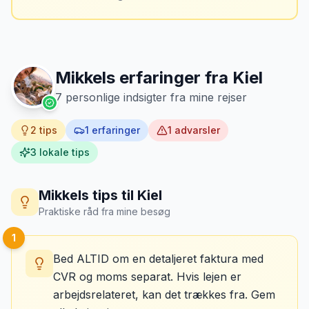
Mikkels erfaringer fra
Kiel
7
personlige indsigter fra mine rejser
2
tips
1
erfaringer
1
advarsler
3
lokale tips
Mikkels tips til
Kiel
Praktiske råd fra mine besøg
1
Bed ALTID om en detaljeret faktura med
CVR og moms separat. Hvis lejen er
arbejdsrelateret, kan det trækkes fra. Gem