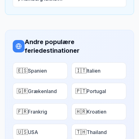
Andre populære
feriedestinationer
🇪🇸
🇮🇹
Spanien
Italien
🇬🇷
🇵🇹
Grækenland
Portugal
🇫🇷
🇭🇷
Frankrig
Kroatien
🇺🇸
🇹🇭
USA
Thailand