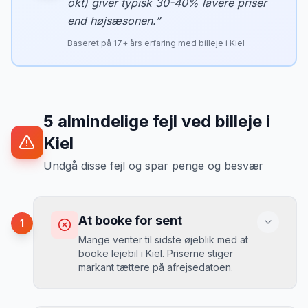
okt) giver typisk 30-40% lavere priser
end højsæsonen.
”
Baseret på
17
+ års erfaring med billeje i
Kiel
5
almindelige fejl ved billeje
i
Kiel
Undgå disse fejl og spar penge og besvær
At booke for sent
1
Mange venter til sidste øjeblik med at
booke lejebil i Kiel. Priserne stiger
markant tættere på afrejsedatoen.
Konsekvens