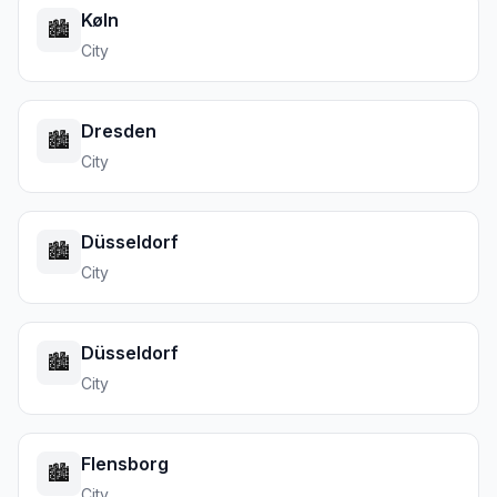
Køln
🏙️
City
Dresden
🏙️
City
Düsseldorf
🏙️
City
Düsseldorf
🏙️
City
Flensborg
🏙️
City