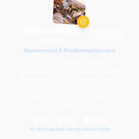
Mikkel Frederik
Verificeret
ekspert
Jensen
Rejsejournalist & Biludlejningsspecialist
Mikkel har over 15 ars erfaring med
biludlejning i mere end 40 lande. Han har
personligt testet hundredvis af lejebiler og
kender alle tricks til at fa den bedste pris og
undgå ubehagelige overraskelser ved
skranken.
15+
40+
500+
Ars erfaring
Lande besøg
Lejebiler testet