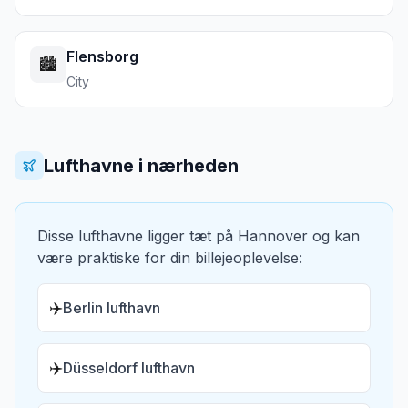
Flensborg
🏙️
City
Lufthavne i nærheden
Disse lufthavne ligger tæt på
Hannover
og kan
være praktiske for din billejeoplevelse:
✈️
Berlin lufthavn
✈️
Düsseldorf lufthavn