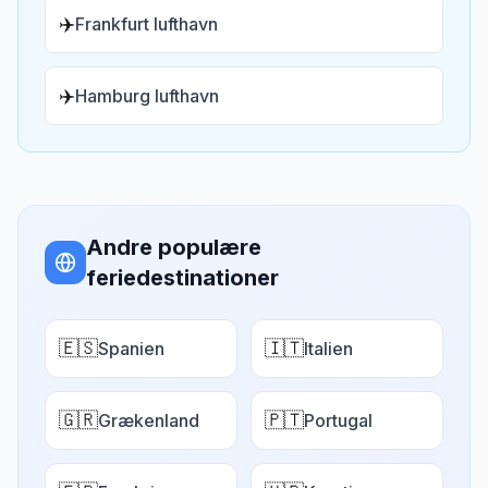
✈️
Frankfurt lufthavn
✈️
Hamburg lufthavn
Andre populære
feriedestinationer
🇪🇸
🇮🇹
Spanien
Italien
🇬🇷
🇵🇹
Grækenland
Portugal