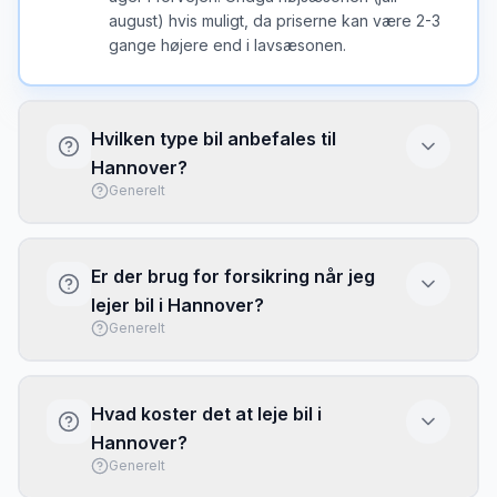
august) hvis muligt, da priserne kan være 2-3
gange højere end i lavsæsonen.
Hvilken type bil anbefales til
Hannover?
Generelt
I Hannover er en kompakt bil ofte det bedste
valg - nem at parkere og brændstofeffektiv.
Er der brug for forsikring når jeg
Vælg større bil kun hvis du har meget bagage
lejer bil i Hannover?
eller mange passagerer.
Generelt
Basis forsikring (CDW/LDW) er typisk
inkluderet, men har ofte høj selvrisiko. Overvej
Hvad koster det at leje bil i
at købe fuld dækning eller brug dit kreditkorts
Hannover?
rejseforsikring. Tjek altid hvad der er
Generelt
inkluderet inden afhentning.