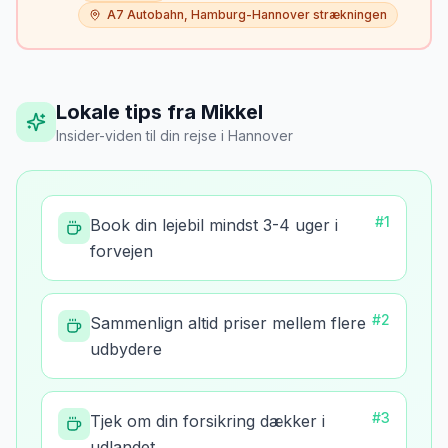
A7 Autobahn, Hamburg-Hannover strækningen
Lokale tips fra Mikkel
Insider-viden til din rejse
i
Hannover
#
1
Book din lejebil mindst 3-4 uger i
forvejen
#
2
Sammenlign altid priser mellem flere
udbydere
#
3
Tjek om din forsikring dækker i
udlandet