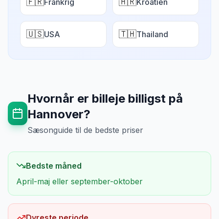
🇫🇷
🇭🇷
Frankrig
Kroatien
🇺🇸
🇹🇭
USA
Thailand
Hvornår er billeje billigst på
Hannover
?
Sæsonguide til de bedste priser
Bedste måned
April-maj eller september-oktober
Dyreste periode