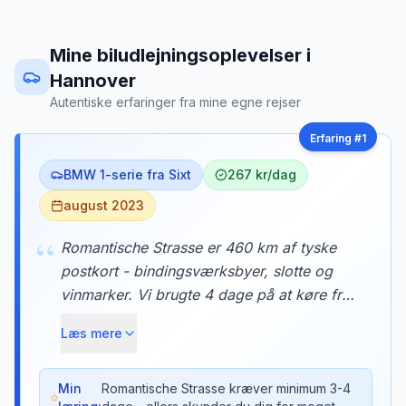
Mine biludlejningsoplevelser
i
Hannover
Autentiske erfaringer fra mine egne rejser
Erfaring #
1
BMW 1-serie fra Sixt
267 kr/dag
august 2023
“
Romantische Strasse er 460 km af tyske
postkort - bindingsværksbyer, slotte og
vinmarker. Vi brugte 4 dage på at køre fra
Würzburg til Neuschwanstein, med
Læs mere
overnatninger i Rothenburg ob der Tauber
og Dinkelsbühl. Hver landsby var som at
træde ind i et eventyr.
Min
Romantische Strasse kræver minimum 3-4