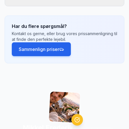
bedst til din rejseplan.
Ja, de fleste udlejningsselskaber tilbyder
envejsleje, hvor du henter bilen
i
Hannover
og
afleverer den et andet sted, f.eks.
Baden-
Har du flere spørgsmål?
Baden
eller
Berlin
. Der kan være et
Kontakt os gerne, eller brug vores prissammenligning til
envejsgebyr på 500-2.000 kr. afhængigt af
at finde den perfekte lejebil.
afstand.
Sammenlign priser
Mikkel Frederik