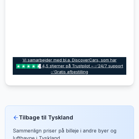
Vi samarbejder med bl.a. DiscoverCars, som har
4,5 stjerner på Trustpilot – ✅24/7 support
✅Gratis afbestilling
Tilbage til
Tyskland
Sammenlign priser på billeje i andre byer og
lufthavne i
Tyskland
.