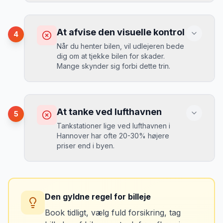
ekstra pr. dag, men giver ro i sindet.
Konsekvens
Du betaler 20-30% mere for brændstof,
At afvise den visuelle kontrol
4
da udlejeren tager høje benzinpriser.
Mikkels erfaring
September 2023
Når du henter bilen, vil udlejeren bede
MJ
dig om at tjekke bilen for skader.
“
En lille bule i døren kostede mig 8.000
Mange skynder sig forbi dette trin.
kr. i selvrisiko. Siden har jeg altid
Løsning
booket med fuld forsikring.
”
Vælg altid "full-to-full" politik. Tank bilen
op på en lokal tankstation før aflevering -
Konsekvens
det tager 5 minutter.
Du kan blive opkrævet for skader, der
At tanke ved lufthavnen
5
var der før du fik bilen.
Tankstationer lige ved lufthavnen i
Hannover har ofte 20-30% højere
priser end i byen.
Løsning
Tag billeder af ALLE ridser, buler og
skader - selv de mindste. Tag også
Konsekvens
billeder af kilometerstanden og
Du betaler unødvendigt meget for den
brændstofmåleren.
Den gyldne regel for billeje
sidste tankning.
Book tidligt, vælg fuld forsikring, tag