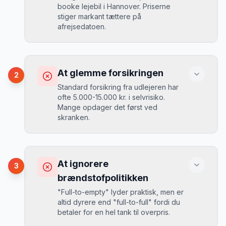
booke lejebil i Hannover. Priserne
stiger markant tættere på
afrejsedatoen.
Konsekvens
Du betaler 30-50% mere, og de bedste
At glemme forsikringen
2
biler er udsolgt.
Standard forsikring fra udlejeren har
ofte 5.000-15.000 kr. i selvrisiko.
Mange opdager det først ved
Løsning
skranken.
Book 4-6 uger før din rejse. I højsæsonen
(juni-august) bør du booke 6-8 uger før.
Konsekvens
Ved selv en mindre skade kan du blive
At ignorere
3
opkrævet tusindvis af kroner.
Mikkels erfaring
August 2024
MJ
brændstofpolitikken
“
I august 2024 så jeg priserne i
"Full-to-empty" lyder praktisk, men er
Hannover stige fra 189 kr/dag til 349
altid dyrere end "full-to-full" fordi du
kr/dag på bare 2 uger. Book tidligt!
”
Løsning
betaler for en hel tank til overpris.
Book altid med fuld kaskoforsikring uden
selvrisiko. Det koster typisk 30-50 kr.