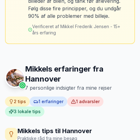
billeder af bilen, og tank før aflevering.
Mikkels erfaring
Oktober 2024
Løsning
MJ
Følg disse fire principper, og du undgår
“
Jeg fotograferer altid bilen fra alle
Tank bilen op et par kilometer fra
90% af alle problemer med billeje.
vinkler ved afhentning. Det har reddet
lufthavnen dagen før aflevering. Priserne
mig fra falske skadeskrav to gange.
”
er markant lavere.
Verificeret af Mikkel Frederik Jensen - 15+
års erfaring
Mikkels erfaringer fra
Hannover
7
personlige indsigter fra mine rejser
2
tips
1
erfaringer
1
advarsler
3
lokale tips
Mikkels tips til
Hannover
Praktiske råd fra mine besøg