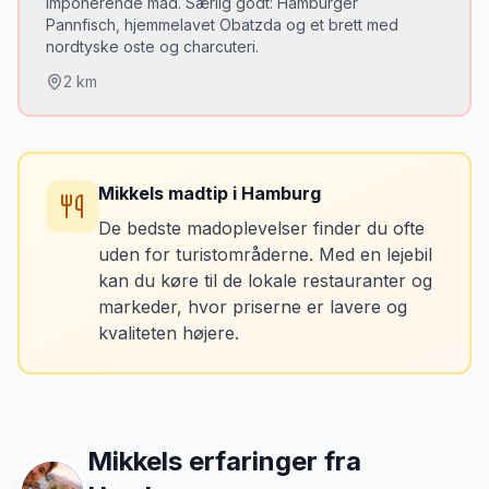
imponerende mad. Særlig godt: Hamburger
Pannfisch, hjemmelavet Obatzda og et brett med
nordtyske oste og charcuteri.
2
km
Du skal prøve:
Hausgebrautes Pils (husets pilsner)
•
Mikkels madtip
i
Hamburg
Hamburger Pannfisch med karamelliserede løg
•
De bedste madoplevelser finder du ofte
Norddeutsche Käsebrett (nordtysk
•
uden for turistområderne. Med en lejebil
ostetallerken)
kan du køre til de lokale restauranter og
markeder, hvor priserne er lavere og
kvaliteten højere.
📅 OBS:
Åben fra kl. 12:00 dagligt
Mikkels erfaringer fra