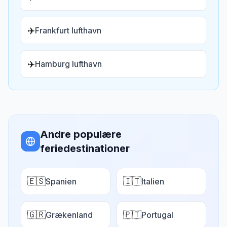
✈️
Frankfurt lufthavn
✈️
Hamburg lufthavn
Andre populære
feriedestinationer
🇪🇸
🇮🇹
Spanien
Italien
🇬🇷
🇵🇹
Grækenland
Portugal