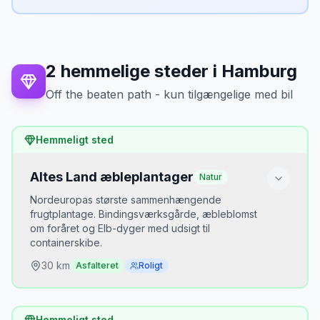
Bedste tidspunkt
April–maj (blomstring) eller september–oktober
(høst).
Parkering
2
hemmelige steder
i
Hamburg
Gratis parkering i Jork centrum (Altes Land-
centerbyen).
Off the beaten path - kun tilgængelige med bil
Mikkels tip
Hemmeligt sted
April/maj blomstring er Altes Lands store
øjeblik — km af æble- og kirsebærtræer i
blomst langs digevejen. Tag B73 fra
Altes Land æbleplantager
Natur
Hamburg og kør ad digevejen (Elbdeich)
frem for motorvejen.
Nordeuropas største sammenhængende
frugtplantage. Bindingsværksgårde, æbleblomst
om foråret og Elb-dyger med udsigt til
containerskibe.
30
km
Asfalteret
Roligt
Hvorfor er det hemmeligt?
Hemmeligt sted