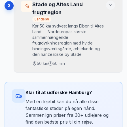
Mikkels tip
List Havn og Ellenbogen-halvøen
•
Stade og Altes Land
3
Lübeck centrum er lille og går runden på
(Danmarks sydspids er synlig)
frugtregion
3 timer. Kør ind ad B75 og parkér ved
Kampen klitlandsby med lynghede
•
Holstentorplatz. Niederegger på Breite
Landsby
Westerland stranden og Vadehavets
•
Straße er et obligatorisk stop —
Kør 50 km sydvest langs Elben til Altes
tilbagetrukne rev
smagstest gratis.
Land — Nordeuropas største
sammenhængende
frugtdyrkningsregion med hvide
Bedste tidspunkt
bindingsværksgårde, æblelunde og
Maj–juni og september — juli-august er
den hanzeatiske by Stade.
overbefolket og dyrt.
50
km
50 min
Parkering
Parkér i Niebüll og tag Sylt Shuttle. Parkering
på Sylt er ekstremt begrænset og dyrt i
Højdepunkter
sæsonen.
Altes Land blomstring (april–maj er
•
Klar til at udforske
Hamburg
?
spektakulær)
Mikkels tip
Stade gamlebyen med Schwedenspeicher-
Med en lejebil kan du nå alle disse
•
Bil køres på Syltshuttlen (toget) fra Niebüll
museum
fantastiske steder på egen hånd.
— book billetter online. Køretøjer køres
Obststraßen (frugtvejen) langs Elben
•
Sammenlign priser fra 30+ udlejere og
på åben toggods. Fra Niebüll til
Westerland er det 30 min.
find den bedste pris til din rejse.