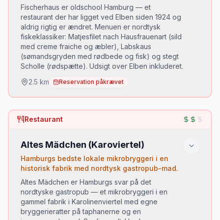
Fischerhaus er oldschool Hamburg — et
restaurant der har ligget ved Elben siden 1924 og
📅 OBS:
Kun søndag morgen kl. 5:00–9:30
aldrig rigtig er ændret. Menuen er nordtysk
(sommer) / 7:00–9:30 (vinter).
fiskeklassiker: Matjesfilet nach Hausfrauenart (sild
med creme fraiche og æbler), Labskaus
(sømandsgryden med rødbede og fisk) og stegt
Scholle (rødspætte). Udsigt over Elben inkluderet.
2.5
km
Reservation påkrævet
Du skal prøve:
Restaurant
Matjesfilet nach Hausfrauenart (sild med creme
•
og æbler)
Altes Mädchen (Karoviertel)
Labskaus (Hamburger sømandsgryden med
•
spejlæg)
Hamburgs bedste lokale mikrobryggeri i en
Pannfisch (stegt fisk med sennepssauce)
historisk fabrik med nordtysk gastropub-mad.
•
Altes Mädchen er Hamburgs svar på det
nordtyske gastropub — et mikrobryggeri i en
gammel fabrik i Karolinenviertel med egne
bryggerieratter på taphanerne og en