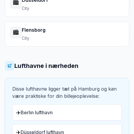
Düsseldorf
🏙️
City
Flensborg
🏙️
City
Lufthavne i nærheden
Disse lufthavne ligger tæt på
Hamburg
og kan
være praktiske for din billejeoplevelse:
✈️
Berlin lufthavn
✈️
Düsseldorf lufthavn