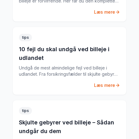
billeje er forvirrende. Her får du den komplette
guide til hvad du har brug for.
Læs mere
tips
10 fejl du skal undgå ved billeje i
udlandet
Undgå de mest almindelige fejl ved billeje i
udlandet. Fra forsikringsfælder til skjulte gebyrer
– her er alt du skal vide.
Læs mere
tips
Skjulte gebyrer ved billeje – Sådan
undgår du dem