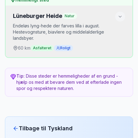
Hamburgs naboer kender det, men turister ser
kun Reeperbahn og havnen.
Lüneburger Heide
Natur
Bedste tidspunkt
Endeløs lyng-hede der farves lilla i august.
Maj — æbleblomstringen er overvældende.
Hestevognsture, biavlere og middelalderlige
landsbyer.
60
km
Asfalteret
Roligt
Hvorfor er det hemmeligt?
Ligger mellem Hamburg og Hannover — de fleste
Tip:
Disse steder er hemmeligheder af en grund -
kører forbi på motorvejen.
hjælp os med at bevare dem ved at efterlade ingen
spor og respektere naturen.
Bedste tidspunkt
August-september — lyngen blomstrer og farver
heden lilla.
Tilbage til
Tyskland