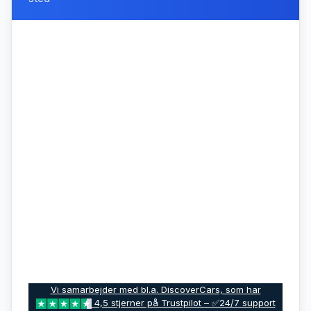
Vi samarbejder med bl.a. DiscoverCars, som har
4,5 stjerner på Trustpilot – ✅24/7 support