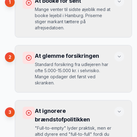
At booke for sent
1
Mange venter til sidste øjeblik med at
booke lejebil i Hamburg. Priserne
stiger markant tættere på
afrejsedatoen.
Konsekvens
Du betaler 30-50% mere, og de bedste
At glemme forsikringen
2
biler er udsolgt.
Standard forsikring fra udlejeren har
ofte 5.000-15.000 kr. i selvrisiko.
Mange opdager det først ved
Løsning
skranken.
Book 4-6 uger før din rejse. I højsæsonen
(juni-august) bør du booke 6-8 uger før.
Konsekvens
Ved selv en mindre skade kan du blive
At ignorere
3
opkrævet tusindvis af kroner.
Mikkels erfaring
August 2024
MJ
brændstofpolitikken
“
I august 2024 så jeg priserne i
"Full-to-empty" lyder praktisk, men er
Hamburg stige fra 189 kr/dag til 349
altid dyrere end "full-to-full" fordi du
kr/dag på bare 2 uger. Book tidligt!
”
Løsning