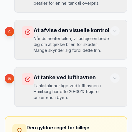
betaler for en hel tank til overpris.
Book altid med fuld kaskoforsikring uden
selvrisiko. Det koster typisk 30-50 kr.
ekstra pr. dag, men giver ro i sindet.
Konsekvens
Du betaler 20-30% mere for brændstof,
At afvise den visuelle kontrol
4
da udlejeren tager høje benzinpriser.
Mikkels erfaring
September 2023
Når du henter bilen, vil udlejeren bede
MJ
dig om at tjekke bilen for skader.
“
En lille bule i døren kostede mig 8.000
Mange skynder sig forbi dette trin.
kr. i selvrisiko. Siden har jeg altid
Løsning
booket med fuld forsikring.
”
Vælg altid "full-to-full" politik. Tank bilen
op på en lokal tankstation før aflevering -
Konsekvens
det tager 5 minutter.
Du kan blive opkrævet for skader, der
At tanke ved lufthavnen
5
var der før du fik bilen.
Tankstationer lige ved lufthavnen i
Hamburg har ofte 20-30% højere
priser end i byen.
Løsning
Tag billeder af ALLE ridser, buler og
skader - selv de mindste. Tag også
Konsekvens
billeder af kilometerstanden og
Du betaler unødvendigt meget for den
brændstofmåleren.
Den gyldne regel for billeje
sidste tankning.