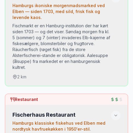
Hamburgs ikoniske morgenmadsmarked ved
Elben — siden 1703, med sild, frisk fisk og
levende kaos.
Fischmarkt er en Hamburg-institution der har kørt
siden 1703 — og det viser. Søndag morgen fra kl.
5 (sommer) og 7 (vinter) invaderes Elb-kajerne af
fiskesælgere, blomsterbiler og frugttorve.
Räucherfisch (røget fisk) fra de store
Alsterfischerei-stande er obligatorisk. Aalesuppe
(ålsuppe) fra markedet er en hamburgensisk
kultret.
2
km
Du skal prøve:
Restaurant
Räucherfisch (røget ål, makrel eller laks)
•
Fischbrötchen med Bismarck-sild
•
Fischerhaus Restaurant
Hamburger Aalsuppe (sød-sur ålsuppe med
•
Hamburgs klassiske fiskehus ved Elben med
tørret frugt)
nordtysk havfruekøkken i 1950'er-stil.