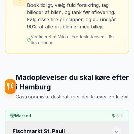
Book tidligt, vælg fuld forsikring, tag
billeder af bilen, og tank før aflevering.
Mikkels erfaring
Oktober 2024
Løsning
MJ
Følg disse fire principper, og du undgår
“
Jeg fotograferer altid bilen fra alle
Tank bilen op et par kilometer fra
90% af alle problemer med billeje.
vinkler ved afhentning. Det har reddet
lufthavnen dagen før aflevering. Priserne
mig fra falske skadeskrav to gange.
”
er markant lavere.
Verificeret af Mikkel Frederik Jensen - 15+
års erfaring
Madoplevelser du skal køre efter
i
Hamburg
Gastronomiske destinationer der kræver en lejebil
Marked
Fischmarkt St. Pauli