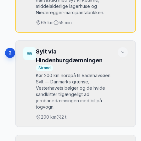
middelalderlige lagerhuse og
Niederegger-marcipanfabrikken.
65
km
55 min
Højdepunkter
Holstentor (hansabyen Lübecks ikoniske
•
Sylt via
2
port)
Hindenburgdæmningen
Marienkirche og dens berømte dødedans
•
Strand
Niederegger Marzipan-Salon og
•
Kør 200 km nordpå til Vadehavsøen
fabriksbutik
Sylt — Danmarks grænse,
Vesterhavets bølger og de hvide
sandklitter tilgængeligt ad
Bedste tidspunkt
jernbanedæmningen med bil på
Hele året. Juletid er magisk.
togvogn.
Parkering
200
km
2 t
Betalt P-plads ved Holstentorplatz. Køretur:
centrum er ZTL-lignende, brug P-husene.
Højdepunkter