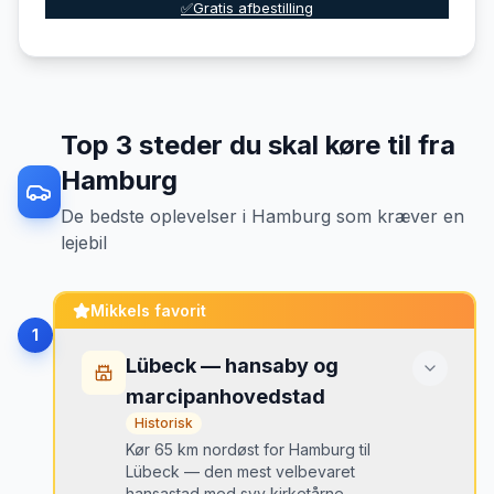
✅Gratis afbestilling
Top
3
steder du skal køre til fra
Hamburg
De bedste oplevelser
i
Hamburg
som kræver en
lejebil
Mikkels favorit
1
Lübeck — hansaby og
marcipanhovedstad
Historisk
Kør 65 km nordøst for Hamburg til
Lübeck — den mest velbevaret
hansastad med syv kirketårne,