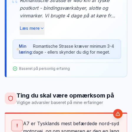
“
Romantische Strasse er 460 km af tyske
postkort - bindingsværksbyer, slotte og
vinmarker. Vi brugte 4 dage på at køre fra
Würzburg til Neuschwanstein, med
Læs mere
overnatninger i Rothenburg ob der Tauber
og Dinkelsbühl. Hver landsby var som at
træde ind i et eventyr.
Min
Romantische Strasse kræver minimum 3-4
læring:
dage - ellers skynder du dig for meget.
Baseret på personlig erfaring
Ting du skal være opmærksom på
Vigtige advarsler baseret på mine erfaringer
A7 er Tysklands mest befærdede nord-syd
!
motorvej, og om sommeren er den en lang