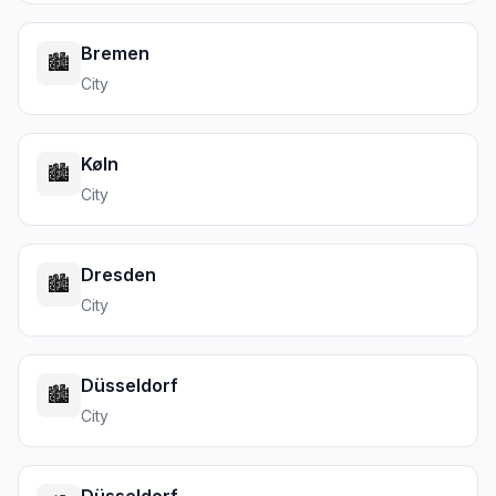
Bremen
🏙️
City
Køln
🏙️
City
Dresden
🏙️
City
Düsseldorf
🏙️
City