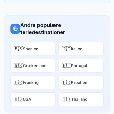
Andre populære
feriedestinationer
🇪🇸
🇮🇹
Spanien
Italien
🇬🇷
🇵🇹
Grækenland
Portugal
🇫🇷
🇭🇷
Frankrig
Kroatien
🇺🇸
🇹🇭
USA
Thailand