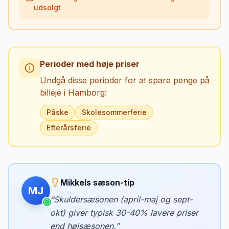
udsolgt
Perioder med høje priser
Undgå disse perioder for at spare penge på
billeje i
Hamborg
:
Påske
Skolesommerferie
Efterårsferie
Mikkels sæson-tip
MJ
“
Skuldersæsonen (april-maj og sept-
okt) giver typisk 30-40% lavere priser
end højsæsonen.
”