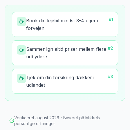
#
1
Book din lejebil mindst 3-4 uger i
forvejen
#
2
Sammenlign altid priser mellem flere
udbydere
#
3
Tjek om din forsikring dækker i
udlandet
Verificeret
august 2026
- Baseret på Mikkels
personlige erfaringer