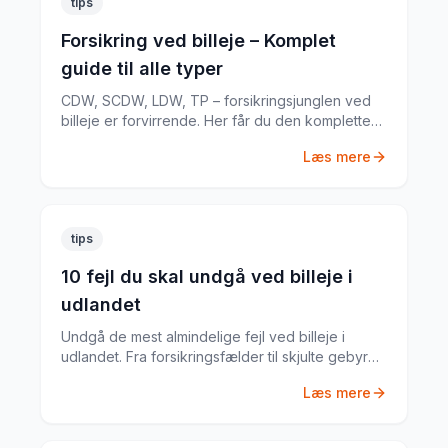
tips
Forsikring ved billeje – Komplet
guide til alle typer
CDW, SCDW, LDW, TP – forsikringsjunglen ved
billeje er forvirrende. Her får du den komplette
guide til hvad du har brug for.
Læs mere
tips
10 fejl du skal undgå ved billeje i
udlandet
Undgå de mest almindelige fejl ved billeje i
udlandet. Fra forsikringsfælder til skjulte gebyrer
– her er alt du skal vide.
Læs mere