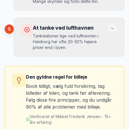
Mange skynder sig forbi dette trin.
kr. i selvrisiko. Siden har jeg altid
Løsning
booket med fuld forsikring.
”
Vælg altid "full-to-full" politik. Tank bilen
op på en lokal tankstation før aflevering -
Konsekvens
det tager 5 minutter.
Du kan blive opkrævet for skader, der
At tanke ved lufthavnen
5
var der før du fik bilen.
Tankstationer lige ved lufthavnen i
Hamborg har ofte 20-30% højere
priser end i byen.
Løsning
Tag billeder af ALLE ridser, buler og
skader - selv de mindste. Tag også
Konsekvens
billeder af kilometerstanden og
Du betaler unødvendigt meget for den
brændstofmåleren.
Den gyldne regel for billeje
sidste tankning.
Book tidligt, vælg fuld forsikring, tag
billeder af bilen, og tank før aflevering.
Mikkels erfaring
Oktober 2024
Løsning
MJ
Følg disse fire principper, og du undgår
“
Jeg fotograferer altid bilen fra alle
Tank bilen op et par kilometer fra
90% af alle problemer med billeje.
vinkler ved afhentning. Det har reddet
lufthavnen dagen før aflevering. Priserne
mig fra falske skadeskrav to gange.
”
er markant lavere.
Verificeret af Mikkel Frederik Jensen - 15+
års erfaring