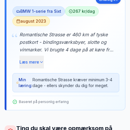
BMW 1-serie fra Sixt
267 kr/dag
august 2023
“
Romantische Strasse er 460 km af tyske
postkort - bindingsværksbyer, slotte og
vinmarker. Vi brugte 4 dage på at køre fra
Würzburg til Neuschwanstein, med
Læs mere
overnatninger i Rothenburg ob der Tauber
og Dinkelsbühl. Hver landsby var som at
træde ind i et eventyr.
Min
Romantische Strasse kræver minimum 3-4
læring:
dage - ellers skynder du dig for meget.
Baseret på personlig erfaring
Ting du skal være opmærksom på