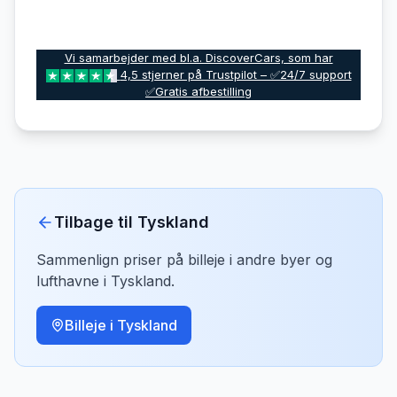
Vi samarbejder med bl.a. DiscoverCars, som har
4,5 stjerner på Trustpilot – ✅24/7 support
✅Gratis afbestilling
Tilbage til
Tyskland
Sammenlign priser på billeje i andre byer og
lufthavne i
Tyskland
.
Billeje i
Tyskland