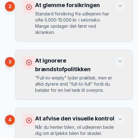
Du betaler 30-50% mere, og de bedste
At glemme forsikringen
2
biler er udsolgt.
Standard forsikring fra udlejeren har
ofte 5.000-15.000 kr. i selvrisiko.
Mange opdager det først ved
Løsning
skranken.
Book 4-6 uger før din rejse. I højsæsonen
(juni-august) bør du booke 6-8 uger før.
Konsekvens
Ved selv en mindre skade kan du blive
At ignorere
3
opkrævet tusindvis af kroner.
Mikkels erfaring
August 2024
MJ
brændstofpolitikken
“
I august 2024 så jeg priserne i
"Full-to-empty" lyder praktisk, men er
Hamborg stige fra 189 kr/dag til 349
altid dyrere end "full-to-full" fordi du
kr/dag på bare 2 uger. Book tidligt!
”
Løsning
betaler for en hel tank til overpris.
Book altid med fuld kaskoforsikring uden
selvrisiko. Det koster typisk 30-50 kr.
ekstra pr. dag, men giver ro i sindet.
Konsekvens
Du betaler 20-30% mere for brændstof,
At afvise den visuelle kontrol
4
da udlejeren tager høje benzinpriser.
Mikkels erfaring
September 2023
Når du henter bilen, vil udlejeren bede
MJ
dig om at tjekke bilen for skader.
“
En lille bule i døren kostede mig 8.000