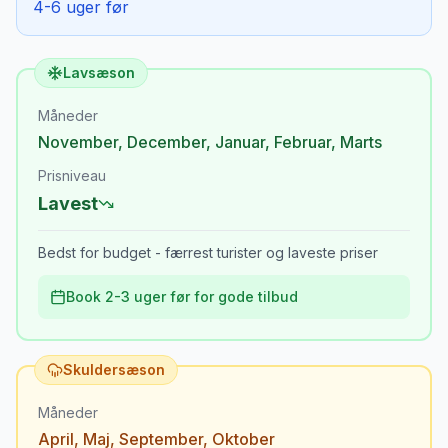
4-6 uger før
Lavsæson
Måneder
November
,
December
,
Januar
,
Februar
,
Marts
Prisniveau
Lavest
Bedst for budget - færrest turister og laveste priser
Book 2-3 uger før for gode tilbud
Skuldersæson
Måneder
April
,
Maj
,
September
,
Oktober