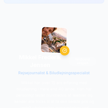
Mikkel Frederik
Verificeret
ekspert
Jensen
Rejsejournalist & Biludlejningsspecialist
Mikkel har over 15 ars erfaring med
biludlejning i mere end 40 lande. Han har
personligt testet hundredvis af lejebiler og
kender alle tricks til at fa den bedste pris og
undgå ubehagelige overraskelser ved