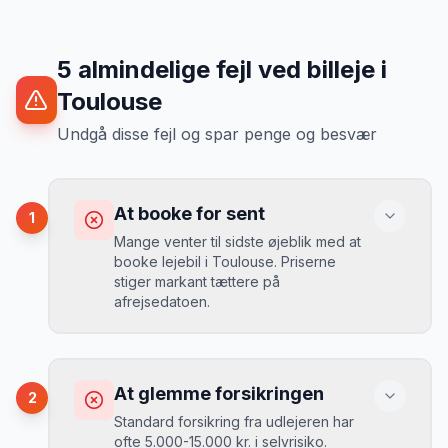
5
almindelige fejl ved billeje
i
Toulouse
Undgå disse fejl og spar penge og besvær
At booke for sent
1
Mange venter til sidste øjeblik med at
booke lejebil i Toulouse. Priserne
stiger markant tættere på
afrejsedatoen.
Konsekvens
Du betaler 30-50% mere, og de bedste
At glemme forsikringen
2
biler er udsolgt.
Standard forsikring fra udlejeren har
ofte 5.000-15.000 kr. i selvrisiko.