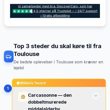
Vi samarbejder med bl.a. DiscoverCars, som har
4,5 stjerner på Trustpilot – ✅24/7 support
✅Gratis afbestilling
Top
3
steder du skal køre til fra
Toulouse
De bedste oplevelser
i
Toulouse
som kræver en
lejebil
Mikkels favorit
1
Carcassonne — den
dobbeltmurerede
middelalderby