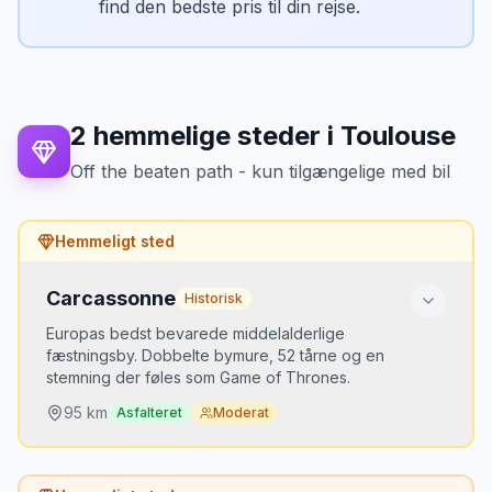
Gaillac-vine smagning i regionen
find den bedste pris til din rejse.
•
Bedste tidspunkt
Hele året — mildt klima.
Parkering
2
hemmelige steder
i
Toulouse
Gratis parkering langs floden ved Pont Vieux.
Betalt i centrum.
Off the beaten path - kun tilgængelige med bil
Mikkels tip
Hemmeligt sted
Kør D988 langs Tarn-floden — smukkere
end motorvejen og 15 min ekstra. Parkér
Carcassonne
ved Pont Vieux.
Historisk
Europas bedst bevarede middelalderlige
fæstningsby. Dobbelte bymure, 52 tårne og en
stemning der føles som Game of Thrones.
95
km
Asfalteret
Moderat
Hvorfor er det hemmeligt?