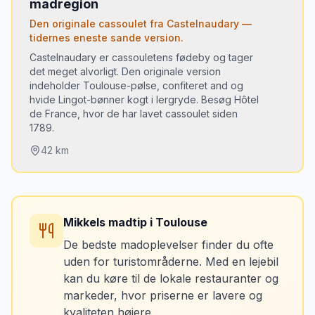
madregion
Den originale cassoulet fra Castelnaudary —
tidernes eneste sande version.
📅 OBS:
Lukket lørdag middag, søndag og
Castelnaudary er cassouletens fødeby og tager
mandag.
det meget alvorligt. Den originale version
indeholder Toulouse-pølse, confiteret and og
hvide Lingot-bønner kogt i lergryde. Besøg Hôtel
de France, hvor de har lavet cassoulet siden
1789.
42
km
Du skal prøve:
Cassoulet de Castelnaudary (original version)
•
Mikkels madtip
i
Toulouse
Confit de canard (andeconfit)
•
De bedste madoplevelser finder du ofte
Croustade aux pommes (gasconsk æbletærte
•
uden for turistområderne. Med en lejebil
med Armagnac)
kan du køre til de lokale restauranter og
markeder, hvor priserne er lavere og
kvaliteten højere.
📅 OBS:
Hôtel de France serverer dagligt. Mange