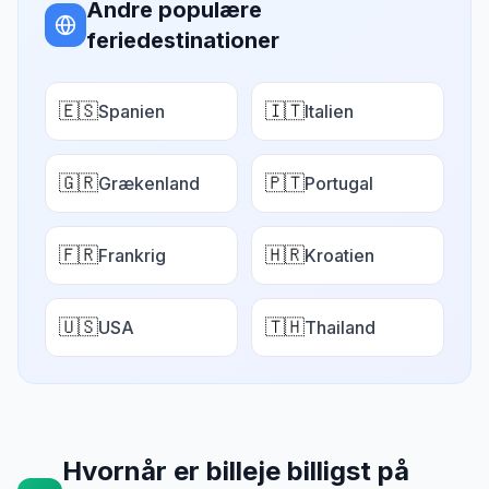
Andre populære
feriedestinationer
🇪🇸
🇮🇹
Spanien
Italien
🇬🇷
🇵🇹
Grækenland
Portugal
🇫🇷
🇭🇷
Frankrig
Kroatien
🇺🇸
🇹🇭
USA
Thailand
Hvornår er billeje billigst på