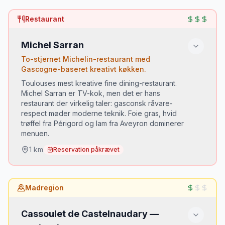
Du skal prøve:
Restaurant
Foie gras de canard frais (frisk andefoie gras)
•
Saucisse de Toulouse (grov svinekødspølse)
•
Michel Sarran
Ail violet de Cadours (lilla hvidløg fra
•
To-stjernet Michelin-restaurant med
nærliggende Cadours)
Gascogne-baseret kreativt køkken.
Toulouses mest kreative fine dining-restaurant.
Michel Sarran er TV-kok, men det er hans
📅 OBS:
Tirsdag–søndag. Restauranterne er åbne
restaurant der virkelig taler: gasconsk råvare-
til frokost.
respect møder moderne teknik. Foie gras, hvid
trøffel fra Périgord og lam fra Aveyron dominerer
menuen.
1
km
Reservation påkrævet
Du skal prøve:
Madregion
Foie gras chaud med eksotisk frugt
•
Agneau de lait de l'Aveyron (sødmælkslam)
•
Cassoulet de Castelnaudary —
Dessert: violette-konfekt fra Toulouse
•