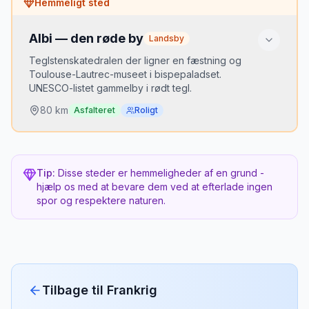
Hemmeligt sted
Velkendt for franskmænd, men skandinaver
tænker sjældent Sydfrankrig ud over kysten.
Albi — den røde by
Landsby
Bedste tidspunkt
Teglstenskatedralen der ligner en fæstning og
Sen eftermiddag — dagturisterne er væk og lyset
Toulouse-Lautrec-museet i bispepaladset.
er gyldent.
UNESCO-listet gammelby i rødt tegl.
80
km
Asfalteret
Roligt
Hvorfor er det hemmeligt?
Ligger mellem Toulouse og Millau. De fleste kører
Tip:
Disse steder er hemmeligheder af en grund -
forbi på vej sydpå.
hjælp os med at bevare dem ved at efterlade ingen
spor og respektere naturen.
Bedste tidspunkt
Hele året. Lørdag marked er fantastisk.
Tilbage til
Frankrig