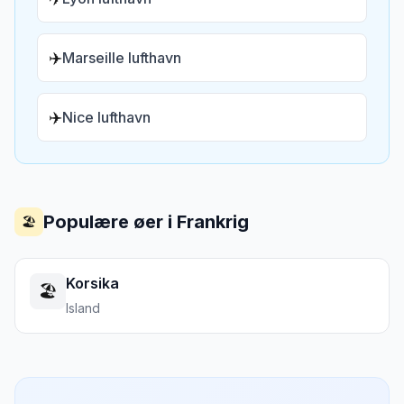
✈️
Marseille lufthavn
✈️
Nice lufthavn
Populære øer i
Frankrig
🏖️
Korsika
🏖️
Island