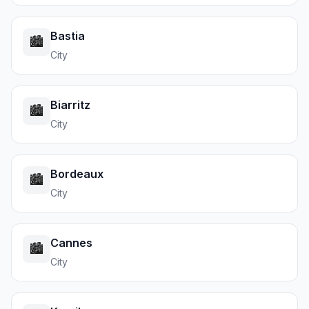
Bastia
🏙️
City
Biarritz
🏙️
City
Bordeaux
🏙️
City
Cannes
🏙️
City