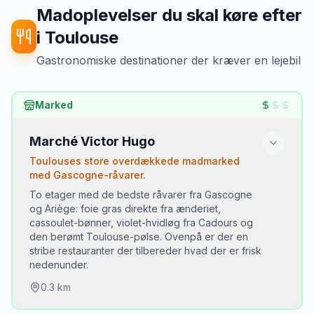
vinkler ved afhentning. Det har reddet
Madoplevelser du skal køre efter
mig fra falske skadeskrav to gange.
”
i
Toulouse
Gastronomiske destinationer der kræver en lejebil
Marked
Marché Victor Hugo
Toulouses store overdækkede madmarked
med Gascogne-råvarer.
To etager med de bedste råvarer fra Gascogne
og Ariège: foie gras direkte fra ænderiet,
cassoulet-bønner, violet-hvidløg fra Cadours og
den berømt Toulouse-pølse. Ovenpå er der en
stribe restauranter der tilbereder hvad der er frisk
nedenunder.
0.3
km