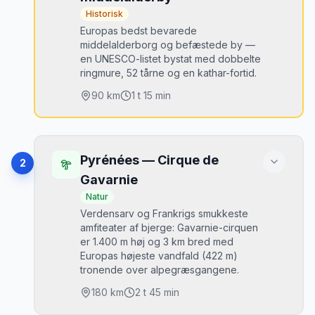
Historisk
Europas bedst bevarede
middelalderborg og befæstede by —
en UNESCO-listet bystat med dobbelte
ringmure, 52 tårne og en kathar-fortid.
90
km
1 t 15 min
Højdepunkter
La Cité med 3 km dobbelt ringmur
•
Pyrénées — Cirque de
2
Château Comtal inde i den befæstede by
•
Gavarnie
Basilique Saint-Nazaire med gotiske
•
Natur
glasmosaikker
Verdensarv og Frankrigs smukkeste
Cassoulet de Castelnaudary på vejen hjem
amfiteater af bjerge: Gavarnie-cirquen
•
er 1.400 m høj og 3 km bred med
Europas højeste vandfald (422 m)
Bedste tidspunkt
tronende over alpegræsgangene.
Forår og efterår. Sommer er overfyldt.
180
km
2 t 45 min
Parkering