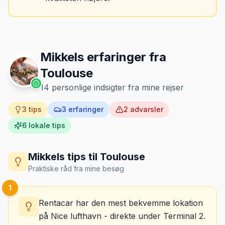
lokale boulangeries sælger cassoulet i glas.
Mikkels erfaringer fra
Toulouse
14
personlige indsigter fra mine rejser
3
tips
3
erfaringer
2
advarsler
6
lokale tips
Mikkels tips til
Toulouse
Praktiske råd fra mine besøg
1
Rentacar har den mest bekvemme lokation
på Nice lufthavn - direkte under Terminal 2.