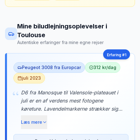
Mine biludlejningsoplevelser
i
Toulouse
Autentiske erfaringer fra mine egne rejser
Erfaring #
1
Peugeot 3008 fra Europcar
312 kr/dag
juli 2023
“
D6 fra Manosque til Valensole-plateauet i
juli er en af verdens mest fotogene
køreture. Lavendelmarkerne strækker sig
så langt øjet rækker, og duften trænger ind
Læs mere
gennem bilens ventilation. Vi stoppede ved
en lille gård og købte lavendelhonung