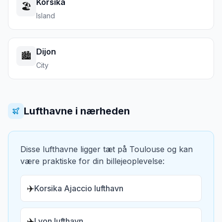
Korsika
🏖️
Island
Dijon
🏙️
City
Lufthavne i nærheden
Disse lufthavne ligger tæt på
Toulouse
og kan
være praktiske for din billejeoplevelse:
✈️
Korsika Ajaccio lufthavn
✈️
Lyon lufthavn