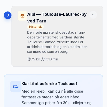
Parkering nedenfor La Cité (P1, P2, P3). P1 er
Højdepunkter
tættest på porten.
Cirque de Gavarnie: UNESCO-verdensarv
•
Albi — Toulouse-Lautrec-by
3
Mikkels tip
Grande Cascade de Gavarnie (422 m —
•
ved Tarn
Europas højeste)
Parkér i parkeringspladserne nedenfor La
Historisk
Cité (gratis fra oktober til april, betalt om
Luz-Saint-Sauveur bjergby
•
Den røde murstenshovedstad i Tarn-
sommeren). Undgå bilen i selve den
Skovvejen gennem Forêt de Barrada
departementet med verdens største
•
gamle by.
Toulouse-Lautrec-museum inde i et
middelalderpalads og en katedral der
Bedste tidspunkt
ser mere ud som en borg.
Juni–september. Vandfaldet er stærkest i juni
75
km
1 t 10 min
(snesmeltning).
Parkering
Højdepunkter
Betalt parkering i Gavarnie-landsbyen.
Cathédrale Sainte-Cécile (verdens største
•
Klar til at udforske
Toulouse
?
teglstenskatedral)
Mikkels tip
Toulouse-Lautrec-museet i Palais de la
Med en lejebil kan du nå alle disse
•
Gavarnie-landsbyen er vejens ende —
Berbie
derfra er det 2 km til fods til cirquens fod.
fantastiske steder på egen hånd.
Vieil Albi: middelalderkvarteret langs Tarn
Parkér i landsbyen og gå.
•
Sammenlign priser fra 30+ udlejere og