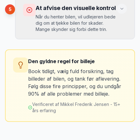
det tager 5 minutter.
Du risikerer at køre forkert for at undgå
At afvise den visuelle kontrol
5
bomveje, eller at betale med kontanter
Når du henter bilen, vil udlejeren bede
ved hver bom (langsommere og dyrere).
dig om at tjekke bilen for skader.
Mange skynder sig forbi dette trin.
Løsning
Spørg udlejeren om vejafgifts-enhed ved
Konsekvens
afhentning. Det koster typisk 50-100 kr. pr.
Du kan blive opkrævet for skader, der
uge og sparer tid og besvær.
Den gyldne regel for billeje
var der før du fik bilen.
Book tidligt, vælg fuld forsikring, tag
billeder af bilen, og tank før aflevering.
Løsning
Følg disse fire principper, og du undgår
Tag billeder af ALLE ridser, buler og
90% af alle problemer med billeje.
skader - selv de mindste. Tag også
billeder af kilometerstanden og
Verificeret af Mikkel Frederik Jensen - 15+
brændstofmåleren.
års erfaring
Mikkels erfaring
Oktober 2024
MJ
“
Jeg fotograferer altid bilen fra alle