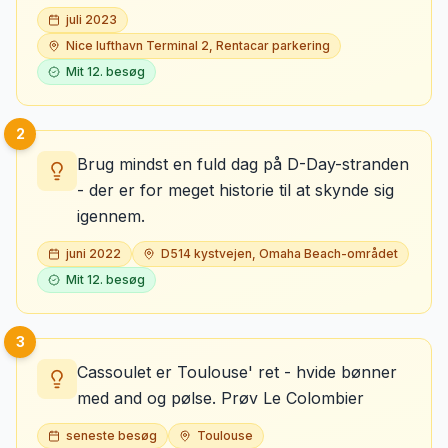
juli 2023
Nice lufthavn Terminal 2, Rentacar parkering
Mit
12
. besøg
2
Brug mindst en fuld dag på D-Day-stranden
- der er for meget historie til at skynde sig
igennem.
juni 2022
D514 kystvejen, Omaha Beach-området
Mit
12
. besøg
3
Cassoulet er Toulouse' ret - hvide bønner
med and og pølse. Prøv Le Colombier
seneste besøg
Toulouse