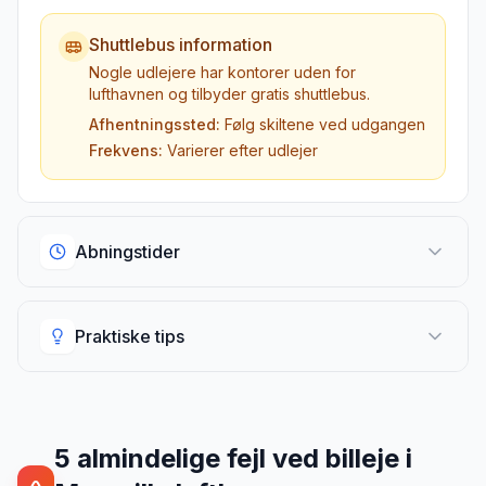
Shuttlebus information
Nogle udlejere har kontorer uden for
lufthavnen og tilbyder gratis shuttlebus.
Afhentningssted:
Følg skiltene ved udgangen
Frekvens:
Varierer efter udlejer
Abningstider
Abningstider
Praktiske tips
Udlejningsskranker i lufthavnen
Standard åbningstider
Praktiske tips
07:00 - 23:00
De fleste udlejere
Vigtig information til afhentning
5
almindelige fejl ved billeje
i