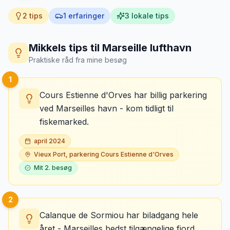
2
tips
1
erfaringer
3
lokale tips
Mikkels tips til
Marseille lufthavn
Praktiske råd fra mine besøg
1
Cours Estienne d'Orves har billig parkering
ved Marseilles havn - kom tidligt til
fiskemarked.
april 2024
Vieux Port, parkering Cours Estienne d'Orves
Mit
2
. besøg
2
Calanque de Sormiou har biladgang hele
året - Marseilles bedst tilgængelige fjord.