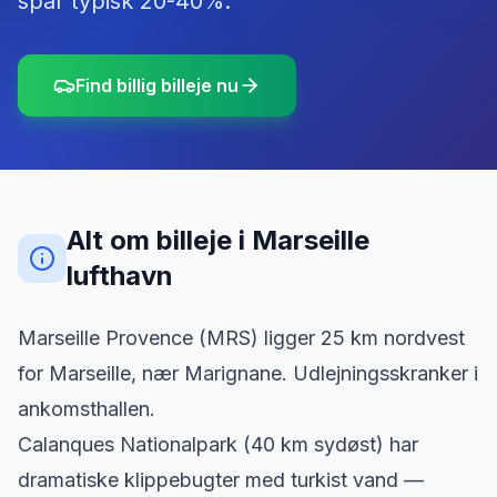
spar typisk 20-40%.
Find billig billeje nu
Alt om billeje
i
Marseille
lufthavn
Marseille Provence (MRS) ligger 25 km nordvest
for Marseille, nær Marignane. Udlejningsskranker i
ankomsthallen.
Calanques Nationalpark (40 km sydøst) har
dramatiske klippebugter med turkist vand —