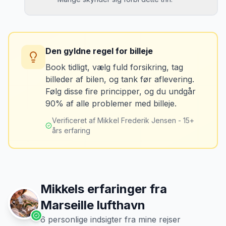
Løsning
Spørg udlejeren om vejafgifts-enhed ved
Konsekvens
afhentning. Det koster typisk 50-100 kr. pr.
Du kan blive opkrævet for skader, der
uge og sparer tid og besvær.
Den gyldne regel for billeje
var der før du fik bilen.
Book tidligt, vælg fuld forsikring, tag
billeder af bilen, og tank før aflevering.
Løsning
Følg disse fire principper, og du undgår
Tag billeder af ALLE ridser, buler og
90% af alle problemer med billeje.
skader - selv de mindste. Tag også
billeder af kilometerstanden og
Verificeret af Mikkel Frederik Jensen - 15+
brændstofmåleren.
års erfaring
Mikkels erfaring
Oktober 2024
MJ
“
Jeg fotograferer altid bilen fra alle
vinkler ved afhentning. Det har reddet
Mikkels erfaringer fra
mig fra falske skadeskrav to gange.
”
Marseille lufthavn
6
personlige indsigter fra mine rejser