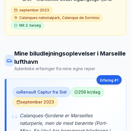
september 2023
Calanques nationalpark, Calanque de Sormiou
Mit
2
. besøg
Mine biludlejningsoplevelser
i
Marseille
lufthavn
Autentiske erfaringer fra mine egne rejser
Erfaring #
1
Renault Captur fra Sixt
256 kr/dag
september 2023
“
Calanques-fjordene er Marseilles
naturperle, men de mest berømte (Port-
Miou, En-Vau) har begrænset biladgang i