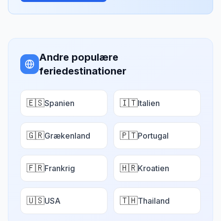
Andre populære
feriedestinationer
🇪🇸
🇮🇹
Spanien
Italien
🇬🇷
🇵🇹
Grækenland
Portugal
🇫🇷
🇭🇷
Frankrig
Kroatien
🇺🇸
🇹🇭
USA
Thailand