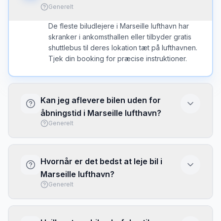
Generelt
De fleste biludlejere i Marseille lufthavn har
skranker i ankomsthallen eller tilbyder gratis
shuttlebus til deres lokation tæt på lufthavnen.
Tjek din booking for præcise instruktioner.
Kan jeg aflevere bilen uden for
åbningstid i Marseille lufthavn?
Generelt
Mange udlejere i Marseille lufthavn tilbyder
nøgleboks til aflevering uden for åbningstid.
Hvornår er det bedst at leje bil i
Bekræft dette ved booking og få instruktioner
Marseille lufthavn?
om hvor nøglen skal afleveres.
Generelt
For de bedste priser i Marseille lufthavn, book
4-6 uger i forvejen. Undgå højsæsonen (juli-