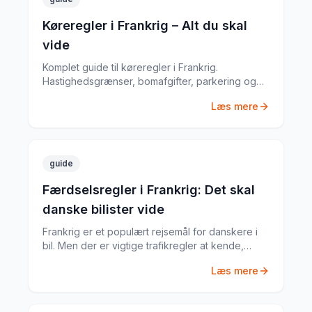
Køreregler i Frankrig – Alt du skal
vide
Komplet guide til køreregler i Frankrig.
Hastighedsgrænser, bomafgifter, parkering og
særlige regler fra en erfaren
Læs mere
biludlejningsekspert.
guide
Færdselsregler i Frankrig: Det skal
danske bilister vide
Frankrig er et populært rejsemål for danskere i
bil. Men der er vigtige trafikregler at kende,
inden du tager afsted. Fra vejafgifter til
Læs mere
obligatorisk udstyr – her er din komplette guide.