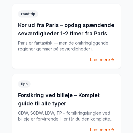
roadtrip
Kør ud fra Paris – opdag spændende
seværdigheder 1-2 timer fra Paris
Paris er fantastisk — men de omkringliggende
regioner gemmer på seværdigheder i
verdensklasse. Med lejebil fra Paris åbner der
Læs mere
sig en verden af oplevelser.
tips
Forsikring ved billeje – Komplet
guide til alle typer
CDW, SCDW, LDW, TP – forsikringsjunglen ved
billeje er forvirrende. Her får du den komplette
guide til hvad du har brug for.
Læs mere