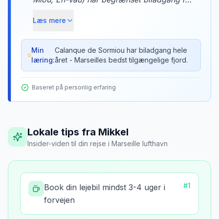
sæsonen. Mit trick: Calanque de Sormiou
Læs mere
har parkering året rundt (8 EUR/dag, åben
weekend + hverdage efter kl. 17:00). Vejen
ned er smal men manageable. Vi
Min
Calanque de Sormiou har biladgang hele
læring:
året - Marseilles bedst tilgængelige fjord.
svømmede i krystalklart vand med kun 20
andre mennesker.
Baseret på personlig erfaring
Lokale tips fra Mikkel
Insider-viden til din rejse
i
Marseille lufthavn
#
1
Book din lejebil mindst 3-4 uger i
forvejen