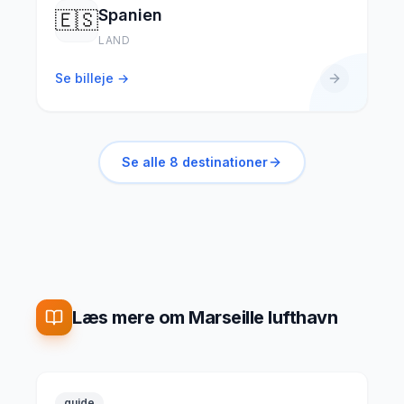
Spanien
🇪🇸
LAND
Se billeje →
Se alle
8
destinationer
Læs mere om Marseille lufthavn
guide