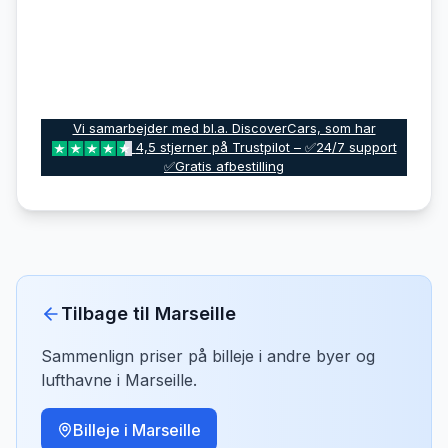
Vi samarbejder med bl.a. DiscoverCars, som har
4,5 stjerner på Trustpilot – ✅24/7 support
✅Gratis afbestilling
Tilbage til
Marseille
Sammenlign priser på billeje i andre byer og
lufthavne i
Marseille
.
Billeje i
Marseille