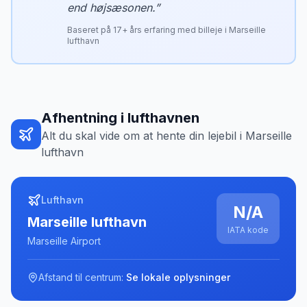
end højsæsonen.
”
Baseret på
17
+ års erfaring med billeje i
Marseille
lufthavn
Afhentning i lufthavnen
Alt du skal vide om at hente din lejebil i
Marseille
lufthavn
Lufthavn
N/A
Marseille lufthavn
IATA kode
Marseille Airport
Afstand til centrum:
Se lokale oplysninger