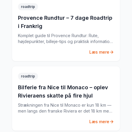
roadtrip
Provence Rundtur – 7 dage Roadtrip
i Frankrig
Komplet guide til Provence Rundtur: Rute,
højdepunkter, billeje-tips og praktisk information
til din Frankrig-roadtrip. Baseret på min egen tur i
Læs mere
juni 2023.
roadtrip
Bilferie fra Nice til Monaco – oplev
Rivieraens skatte på fire hjul
Strækningen fra Nice til Monaco er kun 18 km —
men langs den franske Riviera er det 18 km med
palmer, klipper og milliardærernes legeplads. Her
Læs mere
er min guide til den perfekte dagstur.