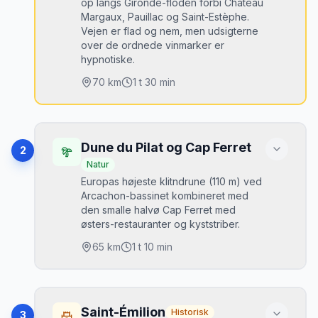
op langs Gironde-floden forbi Château
Margaux, Pauillac og Saint-Estèphe.
Vejen er flad og nem, men udsigterne
over de ordnede vinmarker er
hypnotiske.
70
km
1 t 30 min
Højdepunkter
Château Margaux (1. Grand Cru)
•
Dune du Pilat og Cap Ferret
2
Saint-Julien og Château Léoville
•
Natur
Europas højeste klitndrune (110 m) ved
Pauillac: Château Latour og Château
•
Arcachon-bassinet kombineret med
Mouton Rothschild
den smalle halvø Cap Ferret med
Flodporten ved Pauillac havn
•
østers-restauranter og kyststriber.
65
km
1 t 10 min
Bedste tidspunkt
September–oktober under høsten —
vingårdene er i fuld aktivitet.
Højdepunkter
Dune du Pilat — 110 m høj klit med Atlantic-
Parkering
•
Saint-Émilion
Historisk
3