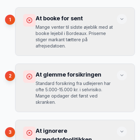
At booke for sent
1
Mange venter til sidste øjeblik med at
booke lejebil i Bordeaux. Priserne
stiger markant tættere på
afrejsedatoen.
Konsekvens
Du betaler 30-50% mere, og de bedste
At glemme forsikringen
2
biler er udsolgt.
Standard forsikring fra udlejeren har
ofte 5.000-15.000 kr. i selvrisiko.
Mange opdager det først ved
Løsning
skranken.
Book 4-6 uger før din rejse. I højsæsonen
(juni-august) bør du booke 6-8 uger før.
Konsekvens
Ved selv en mindre skade kan du blive
At ignorere
3
opkrævet tusindvis af kroner.
Mikkels erfaring
August 2024
MJ
brændstofpolitikken