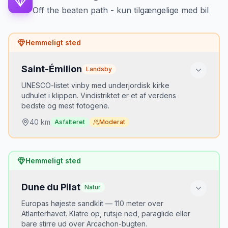
Gratis parkering ved sportspladsen nedenfor
Off the beaten path - kun tilgængelige med bil
byen. Betalt parkering i centrum.
Mikkels tip
Hemmeligt sted
Parkér nede i dalen (gratis) og gå op til
den historiske by. Vinbutikkerne i
Saint-Émilion
Landsby
kældrene kræver tid — sæt halv dag af.
UNESCO-listet vinby med underjordisk kirke
udhulet i klippen. Vindistriktet er et af verdens
bedste og mest fotogene.
40
km
Asfalteret
Moderat
Hvorfor er det hemmeligt?
Hemmeligt sted
Bordeaux-vine er berømte, men de fleste køber i
supermarkedet i stedet for at køre 40 km til
kilden.
Dune du Pilat
Natur
Europas højeste sandklit — 110 meter over
Bedste tidspunkt
Atlanterhavet. Klatre op, rutsje ned, paraglide eller
September-oktober — druehøst og gyldent lys
bare stirre ud over Arcachon-bugten.