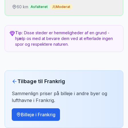
over vinmarkerne.
60
km
Asfalteret
Moderat
Hvorfor er det hemmeligt?
En kæmpesandklit i en pinjeprovins. Surrealistisk
Tip:
Disse steder er hemmeligheder af en grund -
og uventet 60 km fra Bordeaux.
hjælp os med at bevare dem ved at efterlade ingen
spor og respektere naturen.
Bedste tidspunkt
Solnedgang — klittoppen med udsigt over
Atlanterhavet.
Tilbage til
Frankrig
Sammenlign priser på billeje i andre byer og
lufthavne i
Frankrig
.
Billeje i
Frankrig