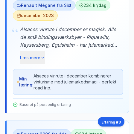
Renault Mégane fra Sixt
234 kr/dag
december 2023
“
Alsaces vinrute i december er magisk. Alle
de små bindingsværksbyer - Riquewihr,
Kaysersberg, Eguisheim - har julemarked,
og du kan parkere gratis i udkanten og gå
Læs mere
ind. Vi købte glühwein og flamkuchen ved
hvert stop. Helt eventyrligt.
Alsaces vinrute i december kombinerer
Min
vinturisme med julemarkedsmagi - perfekt
læring:
road trip.
Baseret på personlig erfaring
Erfaring #
3