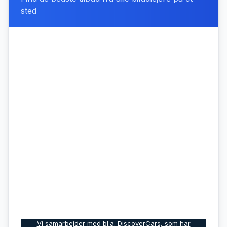
sted
Vi samarbejder med bl.a. DiscoverCars, som har