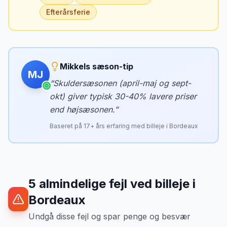
Efterårsferie
Mikkels sæson-tip
MJ
“
Skuldersæsonen (april-maj og sept-
okt) giver typisk 30-40% lavere priser
end højsæsonen.
”
Baseret på
17
+ års erfaring med billeje i
Bordeaux
5
almindelige fejl ved billeje
i
Bordeaux
Undgå disse fejl og spar penge og besvær