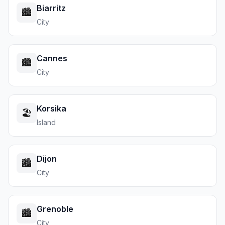
Biarritz
🏙️
City
Cannes
🏙️
City
Korsika
🏖️
Island
Dijon
🏙️
City
Grenoble
🏙️
City