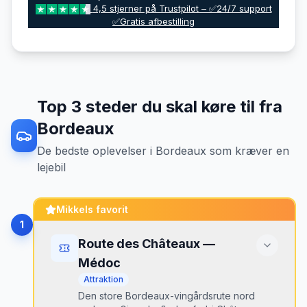
4,5 stjerner på Trustpilot – ✅24/7 support
✅Gratis afbestilling
Top
3
steder du skal køre til fra
Bordeaux
De bedste oplevelser
i
Bordeaux
som kræver en
lejebil
Mikkels favorit
1
Route des Châteaux —
Médoc
Attraktion
Den store Bordeaux-vingårdsrute nord