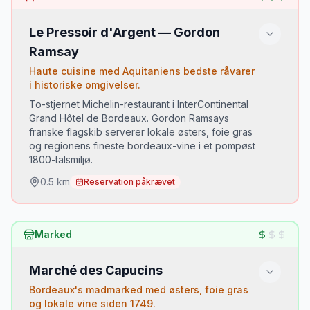
Le Pressoir d'Argent — Gordon
Ramsay
Haute cuisine med Aquitaniens bedste råvarer
i historiske omgivelser.
To-stjernet Michelin-restaurant i InterContinental
Grand Hôtel de Bordeaux. Gordon Ramsays
franske flagskib serverer lokale østers, foie gras
og regionens fineste bordeaux-vine i et pompøst
1800-talsmiljø.
0.5
km
Reservation påkrævet
Du skal prøve:
Marked
Langoustiner med kaviar
•
Foie gras fra Périgord
•
Marché des Capucins
Bordeaux Grand Cru Classé til maden
•
Bordeaux's madmarked med østers, foie gras
og lokale vine siden 1749.