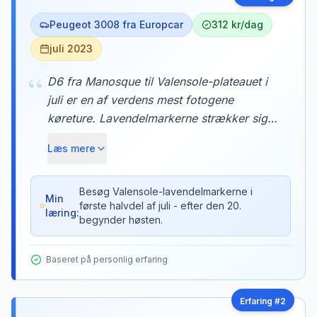
Peugeot 3008 fra Europcar
312 kr/dag
juli 2023
“
D6 fra Manosque til Valensole-plateauet i
juli er en af verdens mest fotogene
køreture. Lavendelmarkerne strækker sig
så langt øjet rækker, og duften trænger ind
Læs mere
gennem bilens ventilation. Vi stoppede ved
en lille gård og købte lavendelhonung
direkte fra biavleren.
Besøg Valensole-lavendelmarkerne i
Min
første halvdel af juli - efter den 20.
læring:
begynder høsten.
Baseret på personlig erfaring
Erfaring #
2