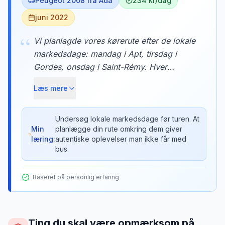
Peugeot 2008 fra Ada
234 kr/dag
juni 2022
“
Vi planlagde vores kørerute efter de lokale
markedsdage: mandag i Apt, tirsdag i
Gordes, onsdag i Saint-Rémy. Hver
morgen kørte vi til en ny landsby, købte
Læs mere
frisk brød, ost og vin, og havde picnic i
lavendelmarkerne. Markederne var
autentiske og lokale - ikke turistfælder. En
Undersøg lokale markedsdage før turen. At
Min
planlægge din rute omkring dem giver
bil gav os friheden til denne unikke
læring:
autentiske oplevelser man ikke får med
oplevelse.
bus.
Baseret på personlig erfaring
Ting du skal være opmærksom på