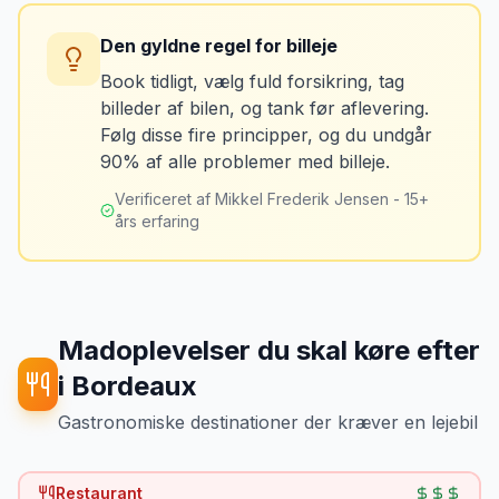
afhentning. Det koster typisk 50-100 kr. pr.
Du kan blive opkrævet for skader, der
uge og sparer tid og besvær.
Den gyldne regel for billeje
var der før du fik bilen.
Book tidligt, vælg fuld forsikring, tag
billeder af bilen, og tank før aflevering.
Løsning
Følg disse fire principper, og du undgår
Tag billeder af ALLE ridser, buler og
90% af alle problemer med billeje.
skader - selv de mindste. Tag også
billeder af kilometerstanden og
Verificeret af Mikkel Frederik Jensen - 15+
brændstofmåleren.
års erfaring
Mikkels erfaring
Oktober 2024
MJ
“
Jeg fotograferer altid bilen fra alle
vinkler ved afhentning. Det har reddet
Madoplevelser du skal køre efter
mig fra falske skadeskrav to gange.
”
i
Bordeaux
Gastronomiske destinationer der kræver en lejebil
Restaurant