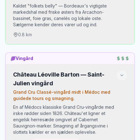
Kaldet "folkets belly" — Bordeaux's vigtigste
📅 OBS:
Kun åben til aften. Smart dresscode.
markedshal med friske østers fra Arcachon-
bassinet, foie gras, canelés og lokale oste.
Sælgerne kender deres varer ud og ind.
0.8
km
Du skal prøve:
Vingård
Østers fra Arcachon serveret på stedet
•
Canelé bordelaise (karameliseret vanilje-
•
Château Léoville Barton — Saint-
kagefinger)
Julien vingård
Magret de canard (andebryst)
•
Grand Cru Classé-vingård midt i Médoc med
guidede tours og smagning.
📅 OBS:
Åbent tidlig morgen til tidlig eftermiddag.
En af Médocs klassiske Grand Cru-vingårde med
Bedst om formiddagen.
irske rødder siden 1826. Château'et ligner et
engelsk herresæde omgivet af Cabernet
Sauvignon-marker. Smagning af årgangsvine i
slottets kælder er en sjælden oplevelse.