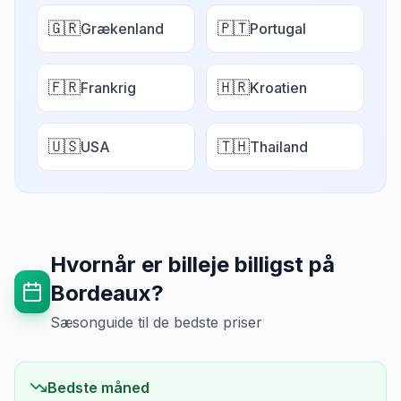
🇬🇷
🇵🇹
Grækenland
Portugal
🇫🇷
🇭🇷
Frankrig
Kroatien
🇺🇸
🇹🇭
USA
Thailand
Hvornår er billeje billigst på
Bordeaux
?
Sæsonguide til de bedste priser
Bedste måned