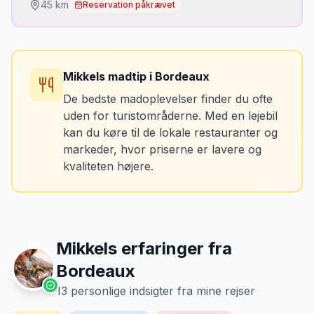
45
km
Reservation påkrævet
Du skal prøve:
Château Léoville Barton (2. Grand Cru)
•
Mikkels madtip
i
Bordeaux
Château Langoa Barton (3. Grand Cru)
•
De bedste madoplevelser finder du ofte
Terroirforklaring fra vinhuset selv
•
uden for turistområderne. Med en lejebil
kan du køre til de lokale restauranter og
markeder, hvor priserne er lavere og
📅 OBS:
Booking påkrævet. Tours typisk
kvaliteten højere.
hverdage.
Mikkels erfaringer fra
Bordeaux
13
personlige indsigter fra mine rejser