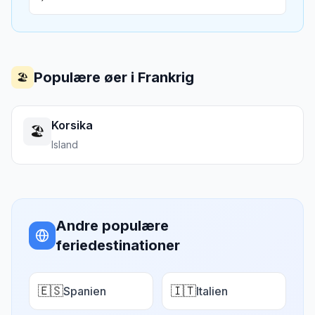
Populære øer i
Frankrig
🏖️
Korsika
🏖️
Island
Andre populære
feriedestinationer
🇪🇸
🇮🇹
Spanien
Italien