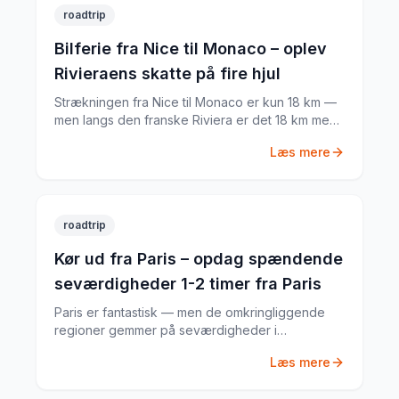
roadtrip
Bilferie fra Nice til Monaco – oplev
Rivieraens skatte på fire hjul
Strækningen fra Nice til Monaco er kun 18 km —
men langs den franske Riviera er det 18 km med
palmer, klipper og milliardærernes legeplads. Her
Læs mere
er min guide til den perfekte dagstur.
roadtrip
Kør ud fra Paris – opdag spændende
seværdigheder 1-2 timer fra Paris
Paris er fantastisk — men de omkringliggende
regioner gemmer på seværdigheder i
verdensklasse. Med lejebil fra Paris åbner der
Læs mere
sig en verden af oplevelser.