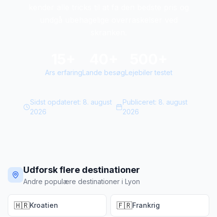
kender alle tricks til at fa den bedste pris og
undgå ubehagelige overraskelser ved
skranken.
15+
40+
500+
Ars erfaring
Lande besøg
Lejebiler testet
Sidst opdateret:
8. august
Publiceret:
8. august
2026
2026
Udforsk flere destinationer
Andre populære destinationer i Lyon
🇭🇷
🇫🇷
Kroatien
Frankrig