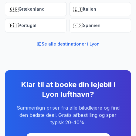
🇬🇷
🇮🇹
Grækenland
Italien
🇵🇹
🇪🇸
Portugal
Spanien
Se alle destinationer i
Lyon
Klar til at booke din lejebil
i
Lyon lufthavn
?
Sammenlign priser fra alle biludlejere og find
den bedste deal. Gratis afbestilling og spar
typisk 20-40%.