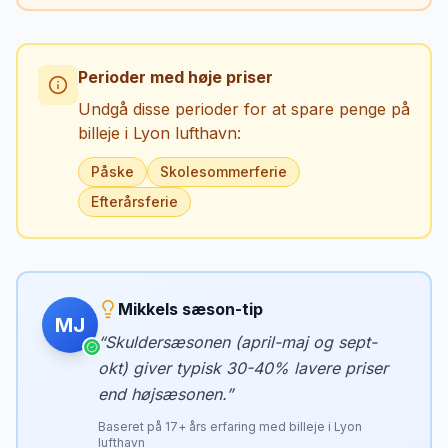
Perioder med høje priser
Undgå disse perioder for at spare penge på
billeje i
Lyon lufthavn
:
Påske
Skolesommerferie
Efterårsferie
Mikkels sæson-tip
MJ
“
Skuldersæsonen (april-maj og sept-
okt) giver typisk 30-40% lavere priser
end højsæsonen.
”
Baseret på
17
+ års erfaring med billeje i
Lyon
lufthavn