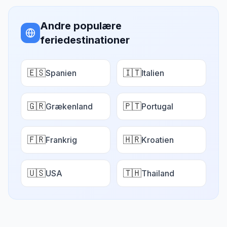
Andre populære
feriedestinationer
🇪🇸
🇮🇹
Spanien
Italien
🇬🇷
🇵🇹
Grækenland
Portugal
🇫🇷
🇭🇷
Frankrig
Kroatien
🇺🇸
🇹🇭
USA
Thailand