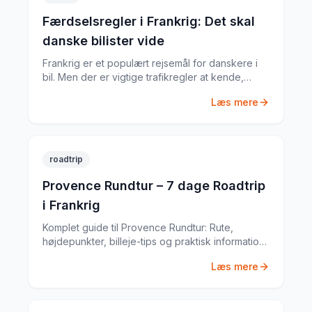
Færdselsregler i Frankrig: Det skal
danske bilister vide
Frankrig er et populært rejsemål for danskere i
bil. Men der er vigtige trafikregler at kende,
inden du tager afsted. Fra vejafgifter til
Læs mere
obligatorisk udstyr – her er din komplette guide.
roadtrip
Provence Rundtur – 7 dage Roadtrip
i Frankrig
Komplet guide til Provence Rundtur: Rute,
højdepunkter, billeje-tips og praktisk information
til din Frankrig-roadtrip. Baseret på min egen tur i
Læs mere
juni 2023.