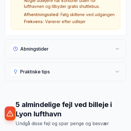
Nogle udlejere har kontorer uden for
lufthavnen og tilbyder gratis shuttlebus.
Afhentningssted:
Følg skiltene ved udgangen
Frekvens:
Varierer efter udlejer
Abningstider
Abningstider
Praktiske tips
Udlejningsskranker i lufthavnen
Standard åbningstider
Praktiske tips
07:00 - 23:00
De fleste udlejere
Vigtig information til afhentning
5
almindelige fejl ved billeje
i
Lyon lufthavn
Hvad gor jeg ved sen ankomst?
24-timers afhentning
Tilgængelig
Ring til udlejeren på forhånd og oplys dit
Afhentning uden for åbningstid
Undgå disse fejl og spar penge og besvær
flynummer. De fleste kan tracke dit fly og