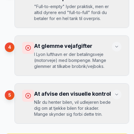
“
I august 2024 så jeg priserne i Lyon
"Full-to-empty" lyder praktisk, men er
lufthavn stige fra 189 kr/dag til 349
altid dyrere end "full-to-full" fordi du
kr/dag på bare 2 uger. Book tidligt!
”
Løsning
betaler for en hel tank til overpris.
Book altid med fuld kaskoforsikring uden
selvrisiko. Det koster typisk 30-50 kr.
ekstra pr. dag, men giver ro i sindet.
Konsekvens
Du betaler 20-30% mere for brændstof,
At glemme vejafgifter
4
da udlejeren tager høje benzinpriser.
Mikkels erfaring
September 2023
I Lyon lufthavn er der betalingsveje
MJ
(motorveje) med bompenge. Mange
“
En lille bule i døren kostede mig 8.000
glemmer at tilkøbe brobrik/vejboks.
kr. i selvrisiko. Siden har jeg altid
Løsning
booket med fuld forsikring.
”
Vælg altid "full-to-full" politik. Tank bilen
op på en lokal tankstation før aflevering -
Konsekvens
det tager 5 minutter.
Du risikerer at køre forkert for at undgå
At afvise den visuelle kontrol
5
bomveje, eller at betale med kontanter
Når du henter bilen, vil udlejeren bede
ved hver bom (langsommere og dyrere).
dig om at tjekke bilen for skader.
Mange skynder sig forbi dette trin.
Løsning
Spørg udlejeren om vejafgifts-enhed ved
Konsekvens