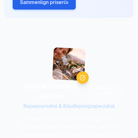
Sammenlign priser
Mikkel Frederik
Verificeret
ekspert
Jensen
Rejsejournalist & Biludlejningsspecialist
Mikkel har over 15 ars erfaring med
biludlejning i mere end 40 lande. Han har
personligt testet hundredvis af lejebiler og