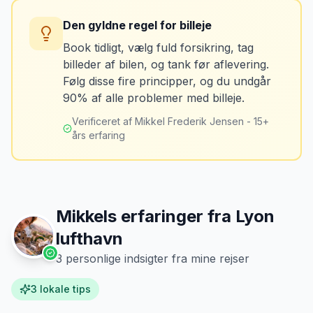
afhentning. Det koster typisk 50-100 kr. pr.
Du kan blive opkrævet for skader, der
uge og sparer tid og besvær.
Den gyldne regel for billeje
var der før du fik bilen.
Book tidligt, vælg fuld forsikring, tag
billeder af bilen, og tank før aflevering.
Løsning
Følg disse fire principper, og du undgår
Tag billeder af ALLE ridser, buler og
90% af alle problemer med billeje.
skader - selv de mindste. Tag også
billeder af kilometerstanden og
Verificeret af Mikkel Frederik Jensen - 15+
brændstofmåleren.
års erfaring
Mikkels erfaring
Oktober 2024
MJ
“
Jeg fotograferer altid bilen fra alle
vinkler ved afhentning. Det har reddet
Mikkels erfaringer fra
Lyon
mig fra falske skadeskrav to gange.
”
lufthavn
3
personlige indsigter fra mine rejser
3
lokale tips