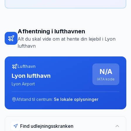
Afhentning i lufthavnen
Alt du skal vide om at hente din lejebil i
Lyon
lufthavn
Lufthavn
N/A
Lyon lufthavn
IATA kode
Lyon Airport
Afstand til centrum:
Se lokale oplysninger
Find udlejningsskranken