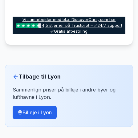
Vi samarbejder med bl.a. DiscoverCars, som har
4,5 stjerner på Trustpilot – ✅24/7 support
✅Gratis afbestilling
Tilbage til
Lyon
Sammenlign priser på billeje i andre byer og
lufthavne i
Lyon
.
Billeje i
Lyon