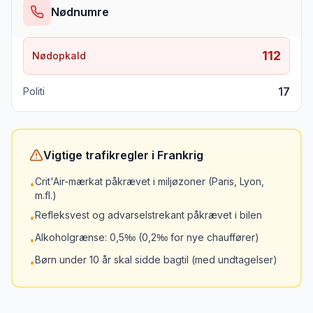
Nødnumre
112
Nødopkald
17
Politi
Vigtige trafikregler
i
Frankrig
Crit'Air-mærkat påkrævet i miljøzoner (Paris, Lyon,
•
m.fl.)
Refleksvest og advarselstrekant påkrævet i bilen
•
Alkoholgrænse: 0,5‰ (0,2‰ for nye chauffører)
•
Børn under 10 år skal sidde bagtil (med undtagelser)
•