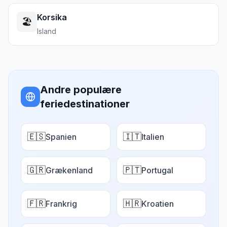
Korsika
🏖️
Island
Andre populære
feriedestinationer
🇪🇸
🇮🇹
Spanien
Italien
🇬🇷
🇵🇹
Grækenland
Portugal
🇫🇷
🇭🇷
Frankrig
Kroatien