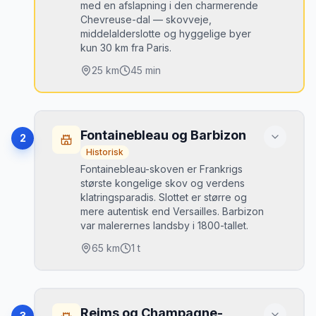
med en afslapning i den charmerende
Chevreuse-dal — skovveje,
middelalderslotte og hyggelige byer
kun 30 km fra Paris.
25
km
45 min
Højdepunkter
Versailles slotshave (17 km gange)
•
Fontainebleau og Barbizon
2
Trianon-paladserne (langt mindre turistet)
•
Historisk
Fontainebleau-skoven er Frankrigs
Chevreuse middelalderby
•
største kongelige skov og verdens
Abbaye de Port-Royal des Champs
•
klatringsparadis. Slottet er større og
(historisk ruinkloster)
mere autentisk end Versailles. Barbizon
var malerernes landsby i 1800-tallet.
Bedste tidspunkt
65
km
1 t
Tidlig morgen. Maj–juni for havernes
blomstringstid.
Højdepunkter
Parkering
Château de Fontainebleau (Napoleon I's
Versailles: Cour d'Honneur-parkering direkte
•
Reims og Champagne-
3