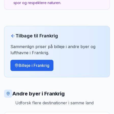
Notre-Dames er kopier.
spor og respektere naturen.
Bedste tidspunkt
Formiddag — sollyset gennem glasmalerierne er
magisk.
Tilbage til
Frankrig
Sammenlign priser på billeje i andre byer og
lufthavne i
Frankrig
.
Billeje i
Frankrig
Andre byer i Frankrig
Udforsk flere destinationer i samme land