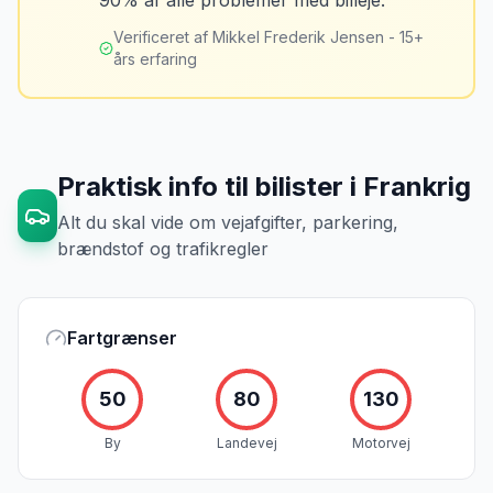
90% af alle problemer med billeje.
skader - selv de mindste. Tag også
billeder af kilometerstanden og
Verificeret af Mikkel Frederik Jensen - 15+
brændstofmåleren.
års erfaring
Mikkels erfaring
Oktober 2024
MJ
“
Jeg fotograferer altid bilen fra alle
vinkler ved afhentning. Det har reddet
Praktisk info til bilister
i
Frankrig
mig fra falske skadeskrav to gange.
”
Alt du skal vide om vejafgifter, parkering,
brændstof og trafikregler
Fartgrænser
50
80
130
By
Landevej
Motorvej