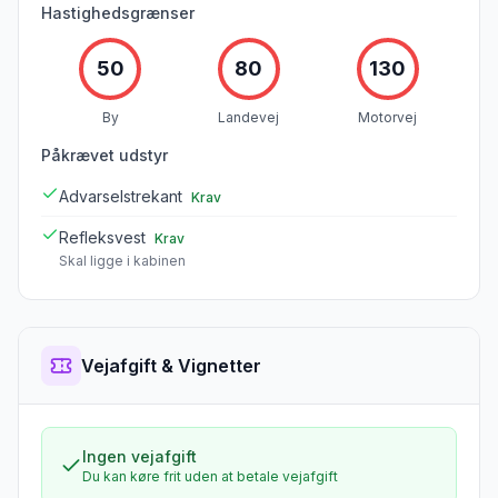
Hastighedsgrænser
50
80
130
By
Landevej
Motorvej
Påkrævet udstyr
Advarselstrekant
Krav
Refleksvest
Krav
Skal ligge i kabinen
Vejafgift & Vignetter
Ingen vejafgift
Du kan køre frit uden at betale vejafgift