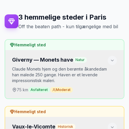
Bedste tidspunkt
September–oktober under høsten. Reims-
katedralen skinner i sol.
3
hemmelige steder
i
Paris
Parkering
Off the beaten path - kun tilgængelige med bil
Reims: parkeringshuse centralt. Épernay: gratis
parkering ved stationen.
Hemmeligt sted
Mikkels tip
Book kælder-tours hos Taittinger på
Giverny — Monets have
Natur
forhånd — de er meget populære. Parkér
Claude Monets hjem og den berømte åkandedam
i Épernay centrum og gå Avenue de
han malede 250 gange. Haven er et levende
Champagne til fods.
impressionistisk maleri.
75
km
Asfalteret
Moderat
Hvorfor er det hemmeligt?
Hemmeligt sted
Alle kender Monet, men de færreste kører de 75
km fra Paris for at se originalen.
Vaux-le-Vicomte
Historisk