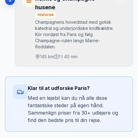
yndlingspalads)
ved slottet. Betalt men nem.
husene
Fontainebleau-skoven: klatring på
•
Historisk
sandstensblokke
Mikkels tip
Champagnens hovedstad med gotisk
Barbizon-landsby med Millet og Rousseaus
•
Kør til Versailles tidligt og parkér i Cour
katedral og underjordiske kridtkældre.
atelierer
d'Honneur-parkeringen. Undgå at køre til
Kör nordøst fra Paris og følg
Gorges de Franchard vandreture
•
Versailles centrum om søndagen —
Champagne-ruten langs Marne-
kaotisk.
floddalen.
Bedste tidspunkt
145
km
1 t 40 min
Efterår: kastanjerne og de gyldne farver er
fantastiske.
Højdepunkter
Parkering
Reims Notre-Dame-katedralen (langt
•
Gratis parkering ved Fontainebleau-slottet.
Klar til at udforske
Paris
?
smukkere end Paris)
Skoven: mange gratis skovparkeringspladser.
Moët & Chandon, Veuve Clicquot og
Med en lejebil kan du nå alle disse
•
Taittinger-kældre
fantastiske steder på egen hånd.
Mikkels tip
Épernay: Avenue de Champagne med alle
•
Sammenlign priser fra 30+ udlejere og
Kør ikke motorvejen — tag N7 (den gamle
store huse
find den bedste pris til din rejse.
kongelige vej) sydpå for at se skovvejen.
Udsigt over Marne-dalens vinhaver
•