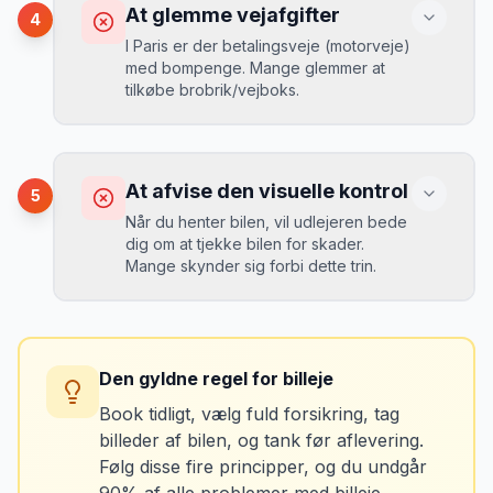
Du betaler 20-30% mere for brændstof,
At glemme vejafgifter
4
da udlejeren tager høje benzinpriser.
Mikkels erfaring
September 2023
I Paris er der betalingsveje (motorveje)
MJ
med bompenge. Mange glemmer at
“
En lille bule i døren kostede mig 8.000
tilkøbe brobrik/vejboks.
kr. i selvrisiko. Siden har jeg altid
Løsning
booket med fuld forsikring.
”
Vælg altid "full-to-full" politik. Tank bilen
op på en lokal tankstation før aflevering -
Konsekvens
det tager 5 minutter.
Du risikerer at køre forkert for at undgå
At afvise den visuelle kontrol
5
bomveje, eller at betale med kontanter
Når du henter bilen, vil udlejeren bede
ved hver bom (langsommere og dyrere).
dig om at tjekke bilen for skader.
Mange skynder sig forbi dette trin.
Løsning
Spørg udlejeren om vejafgifts-enhed ved
Konsekvens
afhentning. Det koster typisk 50-100 kr. pr.
Du kan blive opkrævet for skader, der
uge og sparer tid og besvær.
Den gyldne regel for billeje
var der før du fik bilen.
Book tidligt, vælg fuld forsikring, tag
billeder af bilen, og tank før aflevering.
Løsning
Følg disse fire principper, og du undgår
Tag billeder af ALLE ridser, buler og