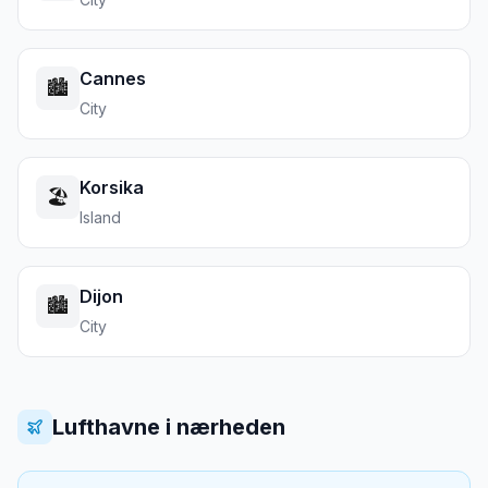
Cannes
🏙️
City
Korsika
🏖️
Island
Dijon
🏙️
City
Lufthavne i nærheden