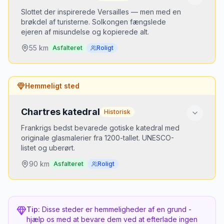
Bedste tidspunkt
Slottet der inspirerede Versailles — men med en
Maj-juni — haven er på sit smukkeste. Ankom ved
brøkdel af turisterne. Solkongen fængslede
åbning kl. 9:30.
ejeren af misundelse og kopierede alt.
55
km
Asfalteret
Roligt
Hvorfor er det hemmeligt?
Hemmeligt sted
Versailles er 100x mere berømt. Vaux-le-Vicomte
er mere charmerende, mindre og med levende
stearinlys-aftener om sommeren.
Chartres katedral
Historisk
Frankrigs bedst bevarede gotiske katedral med
Bedste tidspunkt
originale glasmalerier fra 1200-tallet. UNESCO-
Lørdag aften maj-okt — 2.000 stearinlys i haven.
listet og uberørt.
90
km
Asfalteret
Roligt
Mikkels opdagelse
2022
MJ
“
2.000 stearinlys i barokhaven en lørdag
Hvorfor er det hemmeligt?
aften. Fyrværkeri over slottet. Versailles?
Glem det.
”
Kun 90 km fra Paris men overskygged af Notre-
Tip:
Disse steder er hemmeligheder af en grund -
Dame. Chartres' glasmalerier er de originale —
hjælp os med at bevare dem ved at efterlade ingen