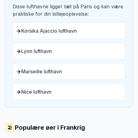
Disse lufthavne ligger tæt på
Paris
og kan være
praktiske for din billejeoplevelse:
✈️
Korsika Ajaccio lufthavn
✈️
Lyon lufthavn
✈️
Marseille lufthavn
✈️
Nice lufthavn
Populære øer i
Frankrig
🏖️