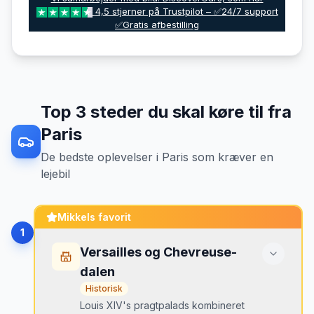
4,5 stjerner på Trustpilot – ✅24/7 support
✅Gratis afbestilling
Top
3
steder du skal køre til fra
Paris
De bedste oplevelser
i
Paris
som kræver en
lejebil
Mikkels favorit
1
Versailles og Chevreuse-
dalen
Historisk
Louis XIV's pragtpalads kombineret