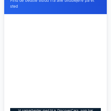
Find de bedste tilbud fra alle biludlejere på ét
sted
Vi samarbejder med bl.a. DiscoverCars, som har