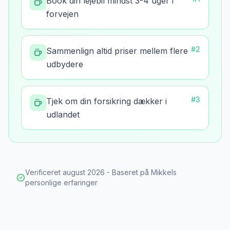
Book din lejebil mindst 3-4 uger i
forvejen
#
2
Sammenlign altid priser mellem flere
udbydere
#
3
Tjek om din forsikring dækker i
udlandet
Verificeret
august 2026
- Baseret på Mikkels
personlige erfaringer