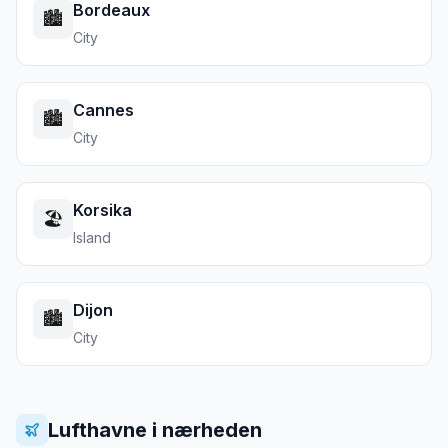
Bordeaux
🏙️
City
Cannes
🏙️
City
Korsika
🏖️
Island
Dijon
🏙️
City
Lufthavne i nærheden