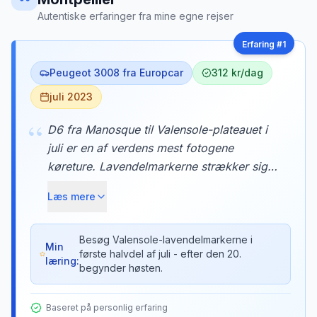
Autentiske erfaringer fra mine egne rejser
Erfaring #
1
Peugeot 3008 fra Europcar
312 kr/dag
juli 2023
“
D6 fra Manosque til Valensole-plateauet i
juli er en af verdens mest fotogene
køreture. Lavendelmarkerne strækker sig
så langt øjet rækker, og duften trænger ind
Læs mere
gennem bilens ventilation. Vi stoppede ved
en lille gård og købte lavendelhonung
direkte fra biavleren.
Besøg Valensole-lavendelmarkerne i
Min
første halvdel af juli - efter den 20.
læring:
begynder høsten.
Baseret på personlig erfaring