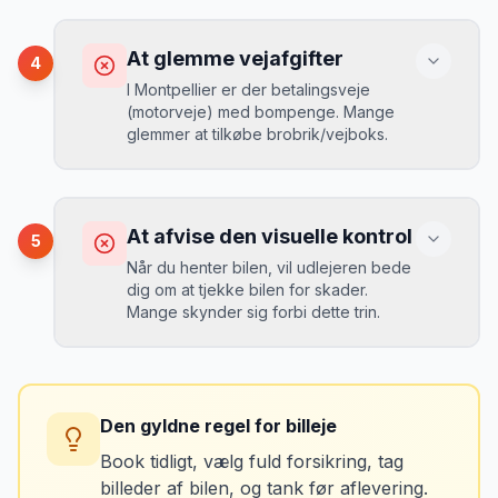
ekstra pr. dag, men giver ro i sindet.
Konsekvens
Du betaler 20-30% mere for brændstof,
At glemme vejafgifter
4
da udlejeren tager høje benzinpriser.
Mikkels erfaring
September 2023
I Montpellier er der betalingsveje
MJ
(motorveje) med bompenge. Mange
“
En lille bule i døren kostede mig 8.000
glemmer at tilkøbe brobrik/vejboks.
kr. i selvrisiko. Siden har jeg altid
Løsning
booket med fuld forsikring.
”
Vælg altid "full-to-full" politik. Tank bilen
op på en lokal tankstation før aflevering -
Konsekvens
det tager 5 minutter.
Du risikerer at køre forkert for at undgå
At afvise den visuelle kontrol
5
bomveje, eller at betale med kontanter
Når du henter bilen, vil udlejeren bede
ved hver bom (langsommere og dyrere).
dig om at tjekke bilen for skader.
Mange skynder sig forbi dette trin.
Løsning
Spørg udlejeren om vejafgifts-enhed ved
Konsekvens
afhentning. Det koster typisk 50-100 kr. pr.
Du kan blive opkrævet for skader, der
uge og sparer tid og besvær.
Den gyldne regel for billeje
var der før du fik bilen.
Book tidligt, vælg fuld forsikring, tag
billeder af bilen, og tank før aflevering.