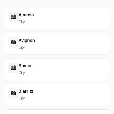
Ajaccio
🏙️
City
Avignon
🏙️
City
Bastia
🏙️
City
Biarritz
🏙️
City