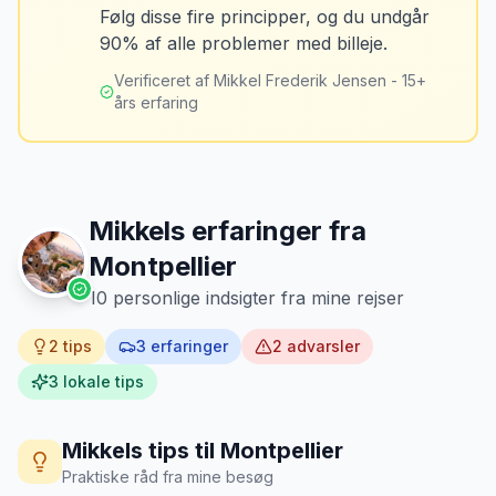
Løsning
Følg disse fire principper, og du undgår
Tag billeder af ALLE ridser, buler og
90% af alle problemer med billeje.
skader - selv de mindste. Tag også
billeder af kilometerstanden og
Verificeret af Mikkel Frederik Jensen - 15+
brændstofmåleren.
års erfaring
Mikkels erfaring
Oktober 2024
MJ
“
Jeg fotograferer altid bilen fra alle
vinkler ved afhentning. Det har reddet
Mikkels erfaringer fra
mig fra falske skadeskrav to gange.
”
Montpellier
10
personlige indsigter fra mine rejser
2
tips
3
erfaringer
2
advarsler
3
lokale tips
Mikkels tips til
Montpellier
Praktiske råd fra mine besøg