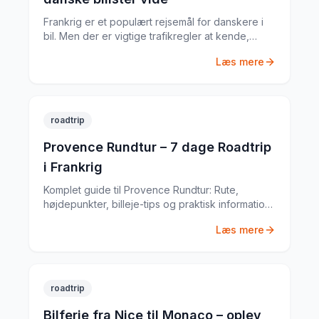
Frankrig er et populært rejsemål for danskere i
bil. Men der er vigtige trafikregler at kende,
inden du tager afsted. Fra vejafgifter til
Læs mere
obligatorisk udstyr – her er din komplette guide.
roadtrip
Provence Rundtur – 7 dage Roadtrip
i Frankrig
Komplet guide til Provence Rundtur: Rute,
højdepunkter, billeje-tips og praktisk information
til din Frankrig-roadtrip. Baseret på min egen tur i
Læs mere
juni 2023.
roadtrip
Bilferie fra Nice til Monaco – oplev