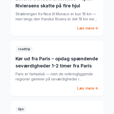
Rivieraens skatte på fire hjul
Strækningen fra Nice til Monaco er kun 18 km —
men langs den franske Riviera er det 18 km med
palmer, klipper og milliardærernes legeplads. Her
Læs mere
er min guide til den perfekte dagstur.
roadtrip
Kør ud fra Paris – opdag spændende
seværdigheder 1-2 timer fra Paris
Paris er fantastisk — men de omkringliggende
regioner gemmer på seværdigheder i
verdensklasse. Med lejebil fra Paris åbner der
Læs mere
sig en verden af oplevelser.
tips