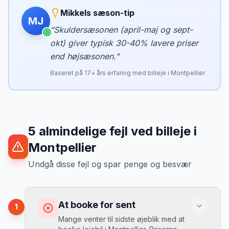
Mikkels sæson-tip
MJ
“
Skuldersæsonen (april-maj og sept-
okt) giver typisk 30-40% lavere priser
end højsæsonen.
”
Baseret på
17
+ års erfaring med billeje i
Montpellier
5
almindelige fejl ved billeje
i
Montpellier
Undgå disse fejl og spar penge og besvær
At booke for sent
1
Mange venter til sidste øjeblik med at