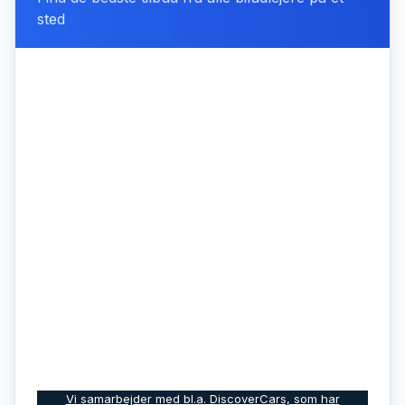
sted
Vi samarbejder med bl.a. DiscoverCars, som har