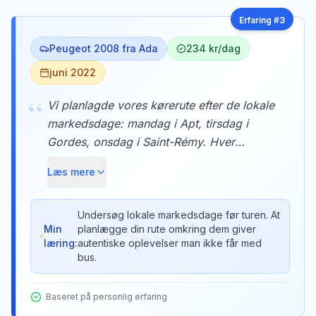
Erfaring #
3
Peugeot 2008 fra Ada
234 kr/dag
juni 2022
“
Vi planlagde vores kørerute efter de lokale
markedsdage: mandag i Apt, tirsdag i
Gordes, onsdag i Saint-Rémy. Hver
morgen kørte vi til en ny landsby, købte
Læs mere
frisk brød, ost og vin, og havde picnic i
lavendelmarkerne. Markederne var
autentiske og lokale - ikke turistfælder. En
Undersøg lokale markedsdage før turen. At
Min
planlægge din rute omkring dem giver
bil gav os friheden til denne unikke
læring:
autentiske oplevelser man ikke får med
oplevelse.
bus.
Baseret på personlig erfaring