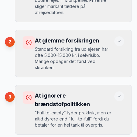
booke lejebil i Montpellier. Priserne
stiger markant tættere på
afrejsedatoen.
Konsekvens
Du betaler 30-50% mere, og de bedste
At glemme forsikringen
2
biler er udsolgt.
Standard forsikring fra udlejeren har
ofte 5.000-15.000 kr. i selvrisiko.
Mange opdager det først ved
Løsning
skranken.
Book 4-6 uger før din rejse. I højsæsonen
(juni-august) bør du booke 6-8 uger før.
Konsekvens
Ved selv en mindre skade kan du blive
At ignorere
3
opkrævet tusindvis af kroner.
Mikkels erfaring
August 2024
MJ
brændstofpolitikken
“
I august 2024 så jeg priserne i
"Full-to-empty" lyder praktisk, men er
Montpellier stige fra 189 kr/dag til 349
altid dyrere end "full-to-full" fordi du
kr/dag på bare 2 uger. Book tidligt!
”
Løsning
betaler for en hel tank til overpris.
Book altid med fuld kaskoforsikring uden
selvrisiko. Det koster typisk 30-50 kr.