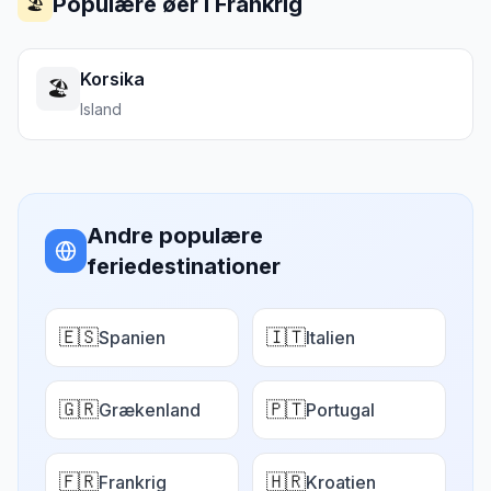
Populære øer i
Frankrig
🏖️
Korsika
🏖️
Island
Andre populære
feriedestinationer
🇪🇸
🇮🇹
Spanien
Italien
🇬🇷
🇵🇹
Grækenland
Portugal
🇫🇷
🇭🇷
Frankrig
Kroatien