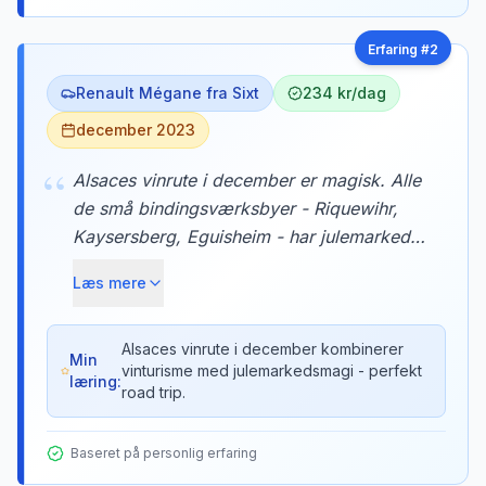
Erfaring #
2
Renault Mégane fra Sixt
234 kr/dag
december 2023
“
Alsaces vinrute i december er magisk. Alle
de små bindingsværksbyer - Riquewihr,
Kaysersberg, Eguisheim - har julemarked,
og du kan parkere gratis i udkanten og gå
Læs mere
ind. Vi købte glühwein og flamkuchen ved
hvert stop. Helt eventyrligt.
Alsaces vinrute i december kombinerer
Min
vinturisme med julemarkedsmagi - perfekt
læring:
road trip.
Baseret på personlig erfaring