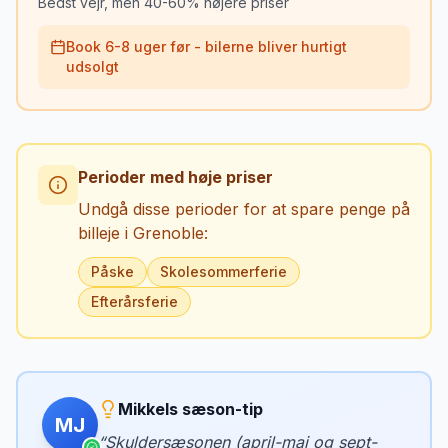
Bedst vejr, men 40-60% højere priser
Book 6-8 uger før - bilerne bliver hurtigt
udsolgt
Perioder med høje priser
Undgå disse perioder for at spare penge på
billeje i
Grenoble
:
Påske
Skolesommerferie
Efterårsferie
Mikkels sæson-tip
MJ
“
Skuldersæsonen (april-maj og sept-