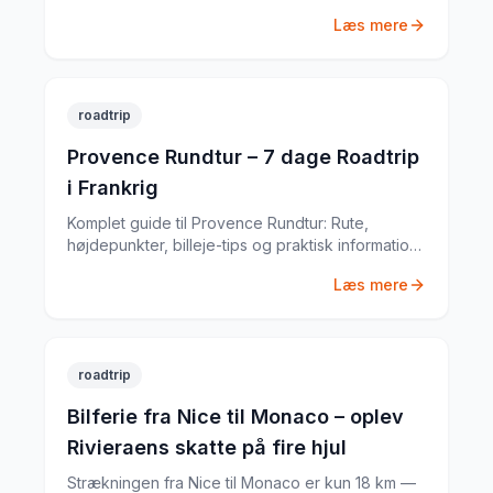
inden du tager afsted. Fra vejafgifter til
Læs mere
obligatorisk udstyr – her er din komplette guide.
roadtrip
Provence Rundtur – 7 dage Roadtrip
i Frankrig
Komplet guide til Provence Rundtur: Rute,
højdepunkter, billeje-tips og praktisk information
til din Frankrig-roadtrip. Baseret på min egen tur i
Læs mere
juni 2023.
roadtrip
Bilferie fra Nice til Monaco – oplev
Rivieraens skatte på fire hjul
Strækningen fra Nice til Monaco er kun 18 km —