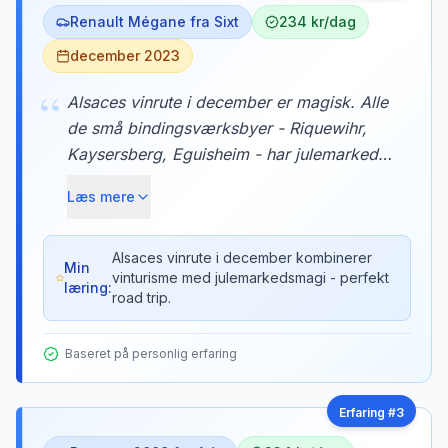
Renault Mégane fra Sixt
234 kr/dag
december 2023
“
Alsaces vinrute i december er magisk. Alle
de små bindingsværksbyer - Riquewihr,
Kaysersberg, Eguisheim - har julemarked,
og du kan parkere gratis i udkanten og gå
Læs mere
ind. Vi købte glühwein og flamkuchen ved
hvert stop. Helt eventyrligt.
Alsaces vinrute i december kombinerer
Min
vinturisme med julemarkedsmagi - perfekt
læring:
road trip.
Baseret på personlig erfaring
Erfaring #
3