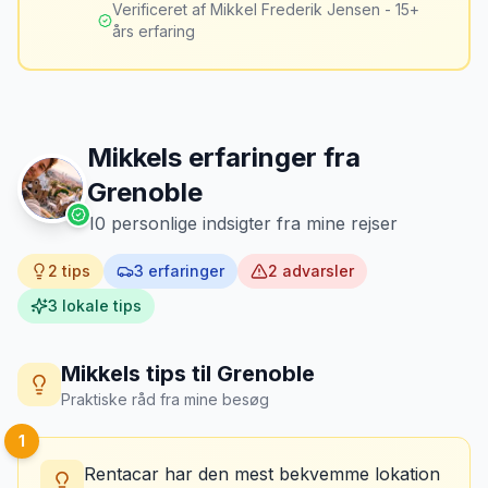
billeder af kilometerstanden og
Verificeret af Mikkel Frederik Jensen - 15+
brændstofmåleren.
års erfaring
Mikkels erfaring
Oktober 2024
MJ
“
Jeg fotograferer altid bilen fra alle
vinkler ved afhentning. Det har reddet
Mikkels erfaringer fra
mig fra falske skadeskrav to gange.
”
Grenoble
10
personlige indsigter fra mine rejser
2
tips
3
erfaringer
2
advarsler
3
lokale tips
Mikkels tips til
Grenoble
Praktiske råd fra mine besøg
1
Rentacar har den mest bekvemme lokation