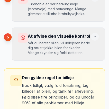
Mikkels erfaring
September 2023
I Grenoble er der betalingsveje
MJ
(motorveje) med bompenge. Mange
“
En lille bule i døren kostede mig 8.000
glemmer at tilkøbe brobrik/vejboks.
kr. i selvrisiko. Siden har jeg altid
Løsning
booket med fuld forsikring.
”
Vælg altid "full-to-full" politik. Tank bilen
op på en lokal tankstation før aflevering -
Konsekvens
det tager 5 minutter.
Du risikerer at køre forkert for at undgå
At afvise den visuelle kontrol
5
bomveje, eller at betale med kontanter
Når du henter bilen, vil udlejeren bede
ved hver bom (langsommere og dyrere).
dig om at tjekke bilen for skader.
Mange skynder sig forbi dette trin.
Løsning
Spørg udlejeren om vejafgifts-enhed ved
Konsekvens
afhentning. Det koster typisk 50-100 kr. pr.
Du kan blive opkrævet for skader, der
uge og sparer tid og besvær.
Den gyldne regel for billeje
var der før du fik bilen.
Book tidligt, vælg fuld forsikring, tag
billeder af bilen, og tank før aflevering.
Løsning
Følg disse fire principper, og du undgår
Tag billeder af ALLE ridser, buler og
90% af alle problemer med billeje.
skader - selv de mindste. Tag også