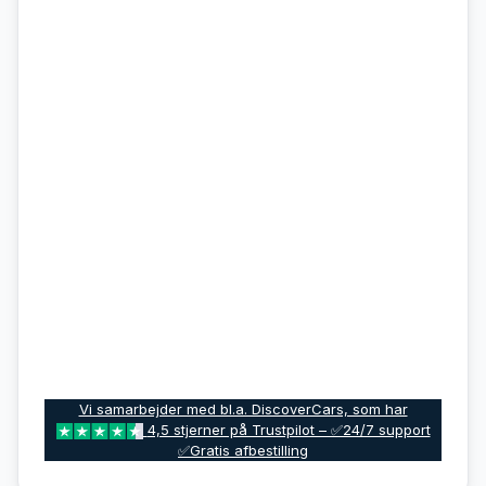
Vi samarbejder med bl.a. DiscoverCars, som har
4,5 stjerner på Trustpilot – ✅24/7 support
✅Gratis afbestilling