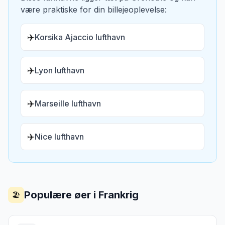
være praktiske for din billejeoplevelse:
✈️
Korsika Ajaccio lufthavn
✈️
Lyon lufthavn
✈️
Marseille lufthavn
✈️
Nice lufthavn
Populære øer i
Frankrig
🏖️