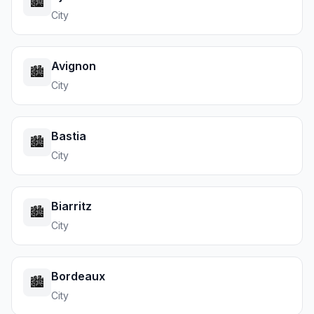
🏙️
City
Avignon
🏙️
City
Bastia
🏙️
City
Biarritz
🏙️
City
Bordeaux
🏙️
City