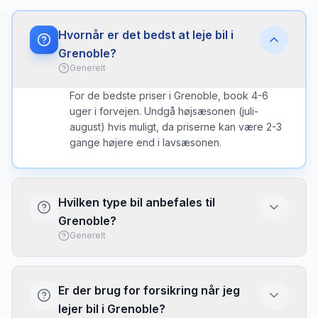
Hvornår er det bedst at leje bil i
Grenoble?
Generelt
For de bedste priser i Grenoble, book 4-6
uger i forvejen. Undgå højsæsonen (juli-
august) hvis muligt, da priserne kan være 2-3
gange højere end i lavsæsonen.
Hvilken type bil anbefales til
Grenoble?
Generelt
I Grenoble er en kompakt bil ofte det bedste
valg - nem at parkere og brændstofeffektiv.
Er der brug for forsikring når jeg
Vælg større bil kun hvis du har meget bagage
lejer bil i Grenoble?
eller mange passagerer.