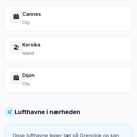
Cannes
🏙️
City
Korsika
🏖️
Island
Dijon
🏙️
City
Lufthavne i nærheden
Disse lufthavne ligger tæt på
Grenoble
og kan