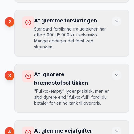
Konsekvens
Du betaler 30-50% mere, og de bedste
At glemme forsikringen
2
biler er udsolgt.
Standard forsikring fra udlejeren har
ofte 5.000-15.000 kr. i selvrisiko.
Mange opdager det først ved
Løsning
skranken.
Book 4-6 uger før din rejse. I højsæsonen
(juni-august) bør du booke 6-8 uger før.
Konsekvens
Ved selv en mindre skade kan du blive
At ignorere
3
opkrævet tusindvis af kroner.
Mikkels erfaring
August 2024
MJ
brændstofpolitikken
“
I august 2024 så jeg priserne i
"Full-to-empty" lyder praktisk, men er
Grenoble stige fra 189 kr/dag til 349
altid dyrere end "full-to-full" fordi du
kr/dag på bare 2 uger. Book tidligt!
”
Løsning
betaler for en hel tank til overpris.
Book altid med fuld kaskoforsikring uden
selvrisiko. Det koster typisk 30-50 kr.
ekstra pr. dag, men giver ro i sindet.
Konsekvens
Du betaler 20-30% mere for brændstof,
At glemme vejafgifter
4
da udlejeren tager høje benzinpriser.