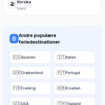
Korsika
🏖️
Island
Andre populære
feriedestinationer
🇪🇸
🇮🇹
Spanien
Italien
🇬🇷
🇵🇹
Grækenland
Portugal
🇫🇷
🇭🇷
Frankrig
Kroatien
🇺🇸
🇹🇭
USA
Thailand