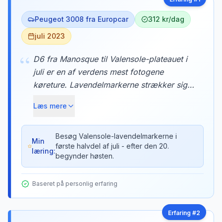
Peugeot 3008 fra Europcar
312 kr/dag
juli 2023
“
D6 fra Manosque til Valensole-plateauet i
juli er en af verdens mest fotogene
køreture. Lavendelmarkerne strækker sig
så langt øjet rækker, og duften trænger ind
Læs mere
gennem bilens ventilation. Vi stoppede ved
en lille gård og købte lavendelhonung
direkte fra biavleren.
Besøg Valensole-lavendelmarkerne i
Min
første halvdel af juli - efter den 20.
læring:
begynder høsten.
Baseret på personlig erfaring
Erfaring #
2