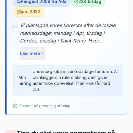
Peugeot 2008 fra Ada
234 kr/dag
juni 2022
“
Vi planlagde vores kørerute efter de lokale
markedsdage: mandag i Apt, tirsdag i
Gordes, onsdag i Saint-Rémy. Hver
morgen kørte vi til en ny landsby, købte
Læs mere
frisk brød, ost og vin, og havde picnic i
lavendelmarkerne. Markederne var
autentiske og lokale - ikke turistfælder. En
Undersøg lokale markedsdage før turen. At
Min
planlægge din rute omkring dem giver
bil gav os friheden til denne unikke
læring:
autentiske oplevelser man ikke får med
oplevelse.
bus.
Baseret på personlig erfaring