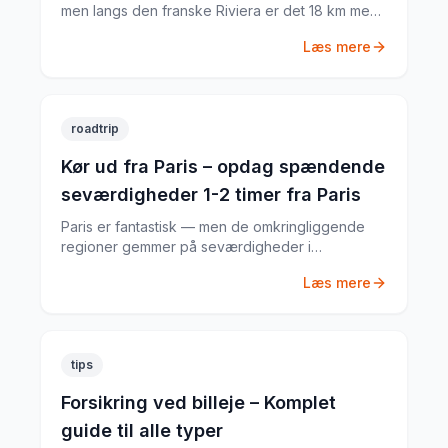
men langs den franske Riviera er det 18 km med
palmer, klipper og milliardærernes legeplads. Her
Læs mere
er min guide til den perfekte dagstur.
roadtrip
Kør ud fra Paris – opdag spændende
seværdigheder 1-2 timer fra Paris
Paris er fantastisk — men de omkringliggende
regioner gemmer på seværdigheder i
verdensklasse. Med lejebil fra Paris åbner der
Læs mere
sig en verden af oplevelser.
tips
Forsikring ved billeje – Komplet
guide til alle typer