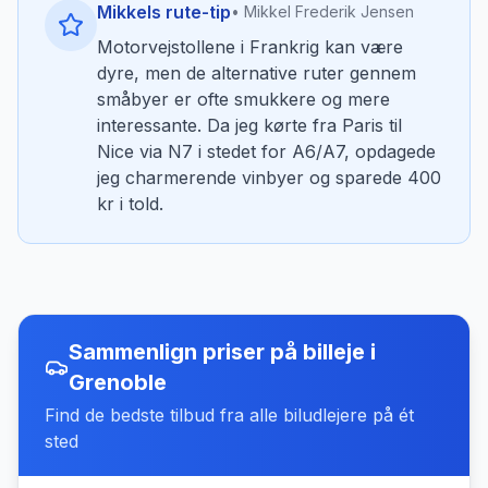
Mikkels rute-tip
• Mikkel Frederik Jensen
Motorvejstollene i Frankrig kan være
dyre, men de alternative ruter gennem
småbyer er ofte smukkere og mere
interessante. Da jeg kørte fra Paris til
Nice via N7 i stedet for A6/A7, opdagede
jeg charmerende vinbyer og sparede 400
kr i told.
Sammenlign priser på billeje
i
Grenoble
Find de bedste tilbud fra alle biludlejere på ét
sted