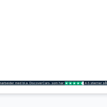
marbejder med bl.a. DiscoverCars, som har
4,5 stjerner på