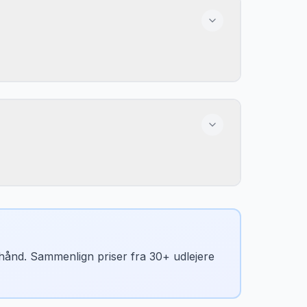
 populær.
n hånd. Sammenlign priser fra 30+ udlejere