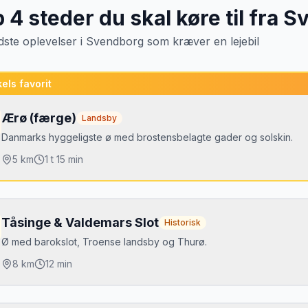
p
4
steder du skal køre til fra
Sv
dste oplevelser
i
Svendborg
som kræver en lejebil
els favorit
Ærø (færge)
Landsby
Danmarks hyggeligste ø med brostensbelagte gader og solskin.
5
km
1 t 15 min
jdepunkter
røskøbing
Tåsinge & Valdemars Slot
Historisk
arstal Søfartsmuseum
Ø med barokslot, Troense landsby og Thurø.
adestrande
8
km
12 min
jdepunkter
Mikkels tip