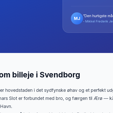
“Den hurtigste måd
MJ
- Mikkel Frederik Je
 om billeje
i
Svendborg
er hovedstaden i det sydfynske øhav og et perfekt ud
rs Slot er forbundet med bro, og færgen til Ærø — kår
 Havn.