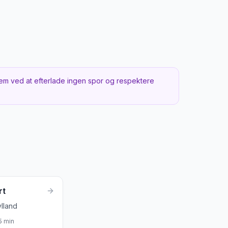
e tidspunkt
r for stranden, jul for julemarked
em ved at efterlade ingen spor og respektere
rt
ylland
5
min