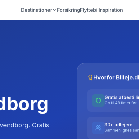
Destinationer
Forsikring
Flyttebil
Inspiration
Hvorfor Billeje.d
ndborg
Gratis afbestill
Op til 48 timer før
vendborg
. Gratis
30+ udlejere
Sammenlignes sam