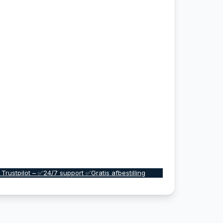
 Trustpilot – ✅24/7 support ✅Gratis afbestilling