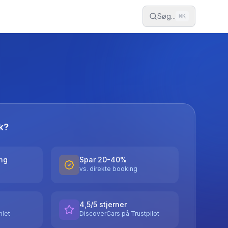
Søg...
⌘
K
k?
ing
Spar 20-40%
vs. direkte booking
4,5/5 stjerner
let
DiscoverCars på Trustpilot