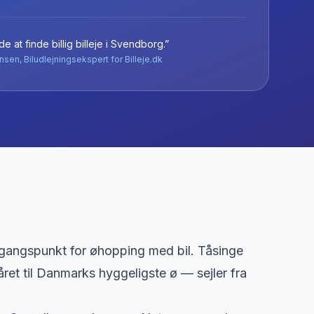
e at finde billig billeje
i
Svendborg
.”
nsen, Biludlejningsekspert for Billeje.dk
gangspunkt for øhopping med bil. Tåsinge
et til Danmarks hyggeligste ø — sejler fra