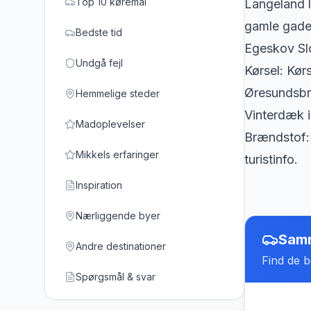
Top 10 køremål
Langeland l
gamle gader
Bedste tid
Egeskov Slo
Undgå fejl
Kørsel: Kør
Øresundsbro
Hemmelige steder
Vinterdæk i
Madoplevelser
Brændstof: 
Mikkels erfaringer
turistinfo.
Inspiration
Nærliggende byer
Samm
Andre destinationer
Find de be
Spørgsmål & svar