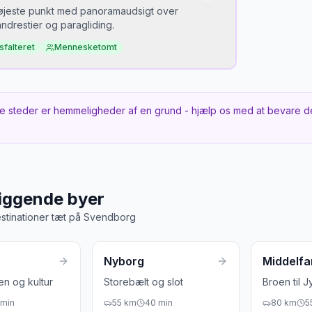
 tidspunkt
Bedst
øjeste punkt med panoramaudsigt over
for svømning, efterår for fugletræk
Somme
ndrestier og paragliding.
sfalteret
Mennesketomt
 er det hemmeligt?
n er bedre end de fleste kystudsigter — men
e steder er hemmeligheder af en grund - hjælp os med at bevare d
t bakkedrag inde i landet.
 tidspunkt
 for udsigt til 6 øer
iggende byer
stinationer tæt på
Svendborg
Nyborg
Middelfa
en og kultur
Storebælt og slot
Broen til J
min
55
km
40
min
80
km
5