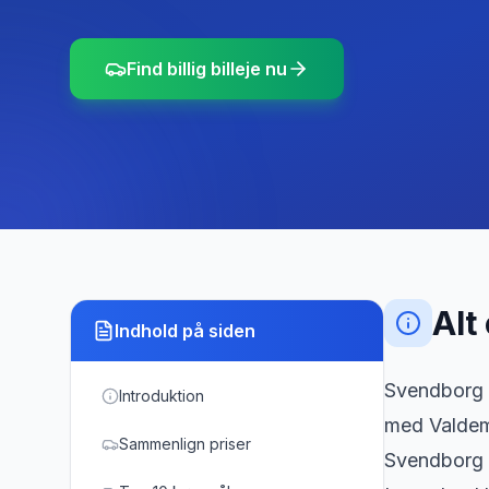
Find billig billeje nu
Alt
Indhold på siden
Svendborg 
Introduktion
med Valdema
Sammenlign priser
Svendborg