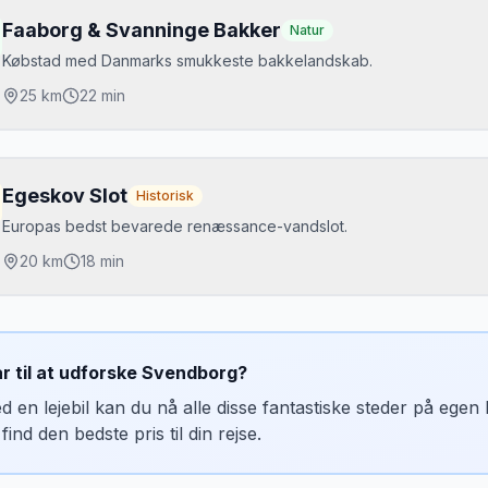
aldemars Slot
Book bilplads på færgen i god tid om sommeren — Ærø er ekstremt
Faaborg & Svanninge Bakker
Natur
roense havneby
Købstad med Danmarks smukkeste bakkelandskab.
hurø Rev
25
km
22 min
jdepunkter
vanninge Bakker vandrestier
Egeskov Slot
Historisk
aaborg Museum
Europas bedst bevarede renæssance-vandslot.
avnefront
20
km
18 min
jdepunkter
andslot fra 1554
ar til at udforske
Svendborg
?
erdens største labyrint
d en lejebil kan du nå alle disse fantastiske steder på ege
eteranbiler
find den bedste pris til din rejse.