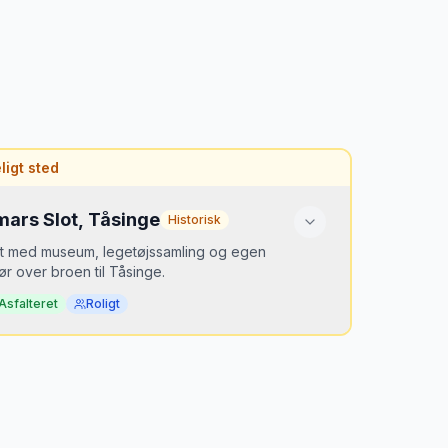
igt sted
ars Slot, Tåsinge
Historisk
t med museum, legetøjssamling og egen
ør over broen til Tåsinge.
Asfalteret
Roligt
or er det hemmeligt?
e er overskredet til fordel for Ærø og
and. Valdemars Slot fortjener et besøg.