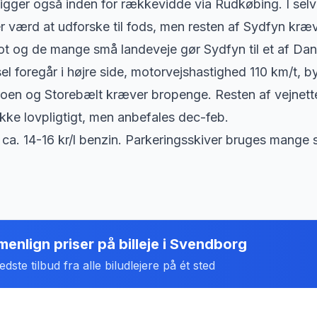
igger også inden for rækkevidde via Rudkøbing. I se
 værd at udforske til fods, men resten af Sydfyn kræ
t og de mange små landeveje gør Sydfyn til et af Dan
sel foregår i højre side, motorvejshastighed 110 km/t, 
en og Storebælt kræver bropenge. Resten af vejnettet
kke lovpligtigt, men anbefales dec-feb.
ca. 14-16 kr/l benzin. Parkeringsskiver bruges mange s
enlign priser på billeje
i
Svendborg
dste tilbud fra alle biludlejere på ét sted