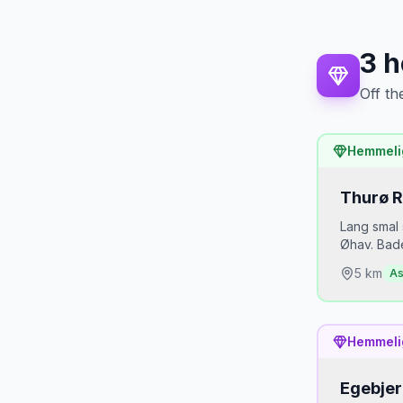
3
h
Off th
Hemmeli
Thurø 
Lang smal 
Øhav. Bade
5
km
As
Hvorfor
Hemmeli
Thurø e
en hemm
Egebjer