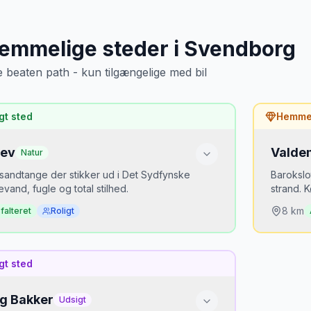
emmelige steder
i
Svendborg
e beaten path - kun tilgængelige med bil
gt sted
Hemmel
Rev
Valdem
Natur
sandtange der stikker ud i Det Sydfynske
Barokslo
vand, fugle og total stilhed.
strand. K
8
km
falteret
Roligt
 er det hemmeligt?
Hvorf
gt sted
r en forstad til Svendborg. Revet i enden er
Tåsing
elighed selv for lokale.
Langel
g Bakker
Udsigt