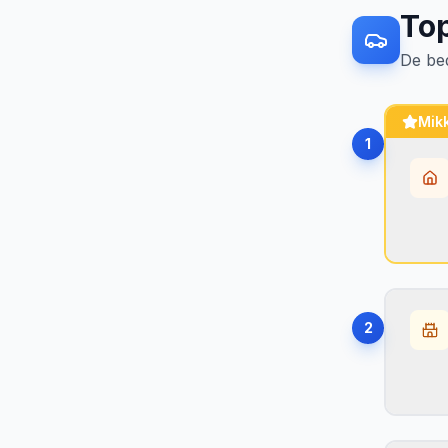
To
De be
Mikk
1
Hø
Æ
•
2
M
•
B
•
Hø