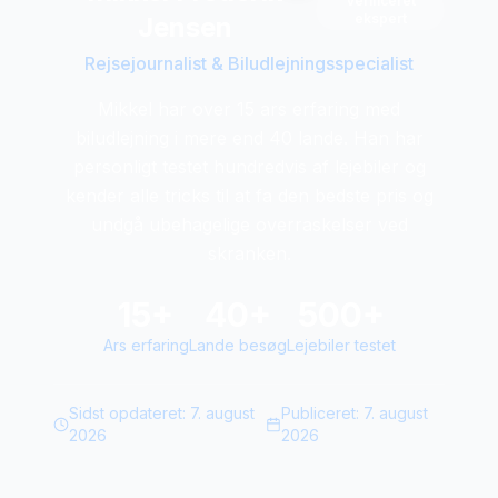
Verificeret
ekspert
Jensen
Rejsejournalist & Biludlejningsspecialist
Mikkel har over 15 ars erfaring med
biludlejning i mere end 40 lande. Han har
personligt testet hundredvis af lejebiler og
kender alle tricks til at fa den bedste pris og
undgå ubehagelige overraskelser ved
skranken.
15+
40+
500+
Ars erfaring
Lande besøg
Lejebiler testet
Sidst opdateret:
7. august
Publiceret:
7. august
2026
2026