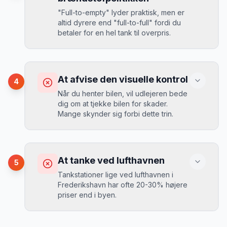
“
I august 2024 så jeg priserne i
"Full-to-empty" lyder praktisk, men er
Frederikshavn stige fra 189 kr/dag til
altid dyrere end "full-to-full" fordi du
349 kr/dag på bare 2 uger. Book
Løsning
betaler for en hel tank til overpris.
tidligt!
”
Book altid med fuld kaskoforsikring uden
selvrisiko. Det koster typisk 30-50 kr.
ekstra pr. dag, men giver ro i sindet.
Konsekvens
Du betaler 20-30% mere for brændstof,
At afvise den visuelle kontrol
4
da udlejeren tager høje benzinpriser.
Mikkels erfaring
September 2023
Når du henter bilen, vil udlejeren bede
MJ
dig om at tjekke bilen for skader.
“
En lille bule i døren kostede mig 8.000
Mange skynder sig forbi dette trin.
kr. i selvrisiko. Siden har jeg altid
Løsning
booket med fuld forsikring.
”
Vælg altid "full-to-full" politik. Tank bilen
op på en lokal tankstation før aflevering -
Konsekvens
det tager 5 minutter.
Du kan blive opkrævet for skader, der
At tanke ved lufthavnen
5
var der før du fik bilen.
Tankstationer lige ved lufthavnen i
Frederikshavn har ofte 20-30% højere
priser end i byen.
Løsning
Tag billeder af ALLE ridser, buler og
skader - selv de mindste. Tag også
Konsekvens