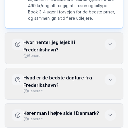
499 kr/dag afhængig af sæson og biltype.
Book 3-4 uger i forvejen for de bedste priser,
og sammenlign altid flere udlejere.
Hvor henter jeg lejebil i
Frederikshavn?
Generelt
Du kan hente lejebil ved Aalborg Lufthavn
eller ved kontorer i byen. Lufthavnen har
Hvad er de bedste dagture fra
typisk flere udlejere direkte i terminalen med
Frederikshavn?
kort ventetid.
Generelt
Med lejebil fra Frederikshavn kan du nemt
udforske: Færger til Norge og Sverige.
Kører man i højre side i Danmark?
Bangsbo Museum og Fort er 5 min.
Generelt
Sammenlign priser for at få den bedste deal.