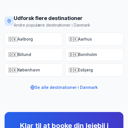
Udforsk flere destinationer
Andre populære destinationer i Danmark
🇩🇰
🇩🇰
Aalborg
Aarhus
🇩🇰
🇩🇰
Billund
Bornholm
🇩🇰
🇩🇰
København
Esbjerg
Se alle destinationer i
Danmark
Klar til at booke din lejebil
i