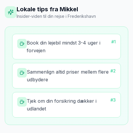
Lokale tips fra Mikkel
Insider-viden til din rejse
i
Frederikshavn
#
1
Book din lejebil mindst 3-4 uger i
forvejen
#
2
Sammenlign altid priser mellem flere
udbydere
#
3
Tjek om din forsikring dækker i
udlandet