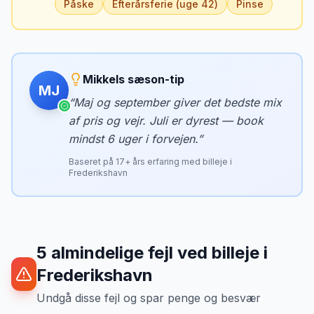
Påske
Efterårsferie (uge 42)
Pinse
Mikkels sæson-tip
MJ
“
Maj og september giver det bedste mix
af pris og vejr. Juli er dyrest — book
mindst 6 uger i forvejen.
”
Baseret på
17
+ års erfaring med billeje i
Frederikshavn
5
almindelige fejl ved billeje
i
Frederikshavn
Undgå disse fejl og spar penge og besvær