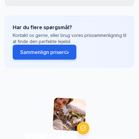
vælge tilbud med fleksibel afbestilling.
I
Frederikshavn
kan du typisk hente din lejebil
ved lufthavne, togstationer, bymidten og
større hoteller. Lufthavne har ofte de fleste
Har du flere spørgsmål?
valgmuligheder og konkurrencedygtige priser.
Kontakt os gerne, eller brug vores prissammenligning til
Tjek hvilke afhentningssteder der passer
at finde den perfekte lejebil.
bedst til din rejseplan.
Sammenlign priser
Mikkel Frederik