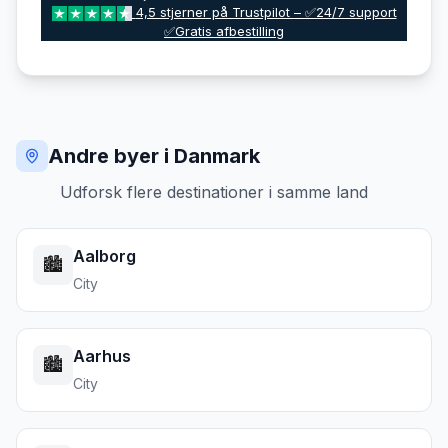
4,5 stjerner på Trustpilot – ✅24/7 support
✅Gratis afbestilling
Andre byer i Danmark
Udforsk flere destinationer i samme land
Aalborg
🏙️
City
Aarhus
🏙️
City