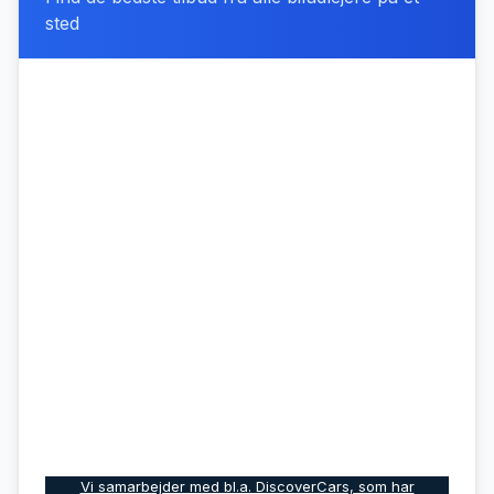
sted
Vi samarbejder med bl.a. DiscoverCars, som har