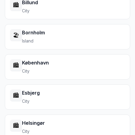
Billund
🏙️
City
Bornholm
🏖️
Island
København
🏙️
City
Esbjerg
🏙️
City
Helsingør
🏙️
City