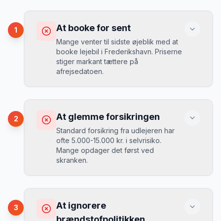
At booke for sent
1
Mange venter til sidste øjeblik med at
booke lejebil i Frederikshavn. Priserne
stiger markant tættere på
afrejsedatoen.
Konsekvens
Du betaler 30-50% mere, og de bedste
At glemme forsikringen
2
biler er udsolgt.
Standard forsikring fra udlejeren har
ofte 5.000-15.000 kr. i selvrisiko.
Mange opdager det først ved
Løsning
skranken.
Book 4-6 uger før din rejse. I højsæsonen
(juni-august) bør du booke 6-8 uger før.
Konsekvens
Ved selv en mindre skade kan du blive
At ignorere
3
opkrævet tusindvis af kroner.
Mikkels erfaring
August 2024
MJ
brændstofpolitikken