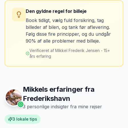
billeder af kilometerstanden og
Du betaler unødvendigt meget for den
brændstofmåleren.
Den gyldne regel for billeje
sidste tankning.
Book tidligt, vælg fuld forsikring, tag
billeder af bilen, og tank før aflevering.
Mikkels erfaring
Oktober 2024
Løsning
MJ
Følg disse fire principper, og du undgår
“
Jeg fotograferer altid bilen fra alle
Tank bilen op et par kilometer fra
90% af alle problemer med billeje.
vinkler ved afhentning. Det har reddet
lufthavnen dagen før aflevering. Priserne
mig fra falske skadeskrav to gange.
”
er markant lavere.
Verificeret af Mikkel Frederik Jensen - 15+
års erfaring
Mikkels erfaringer fra
Frederikshavn
3
personlige indsigter fra mine rejser
3
lokale tips