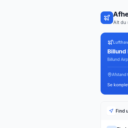
Afhe
Alt du 
Luftha
Billund
Billund Air
Afstand t
Se komplet
Find 