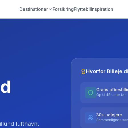
Destinationer
Forsikring
Flyttebil
Inspiration
Hvorfor Billeje.d
nd
Gratis afbestill
Op til 48 timer før
30+ udlejere
Sammenlignes sam
illund lufthavn
.