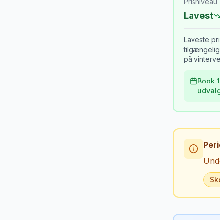
Prisniveau
Lavest
Laveste pr
tilgængel
på vintervej
Book 1
udvalg
Peri
Undg
Sko