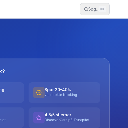
Søg...
⌘
K
k?
ing
Spar 20-40%
vs. direkte booking
4,5/5 stjerner
let
DiscoverCars på Trustpilot