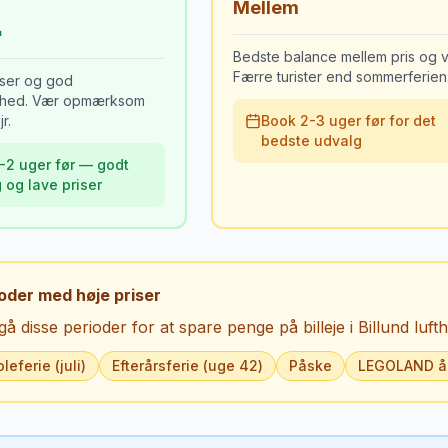
Mellem
Bedste balance mellem pris og ve
Færre turister end sommerferien
iser og god
ighed. Vær opmærksom
r.
Book 2-3 uger før for det
bedste udvalg
-2 uger før — godt
 og lave priser
oder med høje priser
å disse perioder for at spare penge på billeje i
Billund luft
leferie (juli)
Efterårsferie (uge 42)
Påske
LEGOLAND å