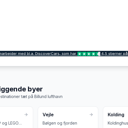
marbejder med bl.a. DiscoverCars, som har
4,5 stjerner på
iggende byer
stinationer tæt på
Billund lufthavn
Vejle
Kolding
 og LEGO
Bølgen og fjorden
Koldinghu