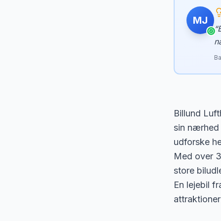
MJ
“
n
Ba
Billund Luf
sin nærhed
udforske he
Med over 3 m
store biludl
En lejebil 
attraktione