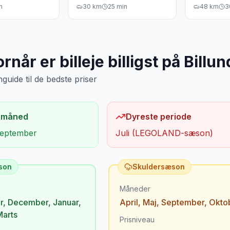
n
30
km
25
min
48
km
3
rnår er billeje billigst på
Billun
uide til de bedste priser
 måned
Dyreste periode
 september
Juli (LEGOLAND-sæson)
son
Skuldersæson
Måneder
r
,
December
,
Januar
,
April
,
Maj
,
September
,
Okto
Marts
Prisniveau