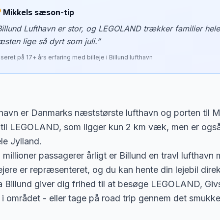
Mikkels sæson-tip
Billund Lufthavn er stor, og LEGOLAND trækker familier hele
æsten lige så dyrt som juli.
”
seret på
17
+ års erfaring med billeje i
Billund lufthavn
thavn er Danmarks næststørste lufthavn og porten til Mi
 til LEGOLAND, som ligger kun 2 km væk, men er også
le Jylland.
illioner passagerer årligt er Billund en travl lufthavn 
ejere er repræsenteret, og du kan hente din lejebil direk
fra Billund giver dig frihed til at besøge LEGOLAND, 
r i området - eller tage på road trip gennem det smukk