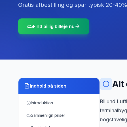
Gratis afbestilling og spar typisk 20-40%
Find billig billeje nu
Alt
Indhold på siden
Billund Luf
Introduktion
terminalbyg
Sammenlign priser
bogstaveligt