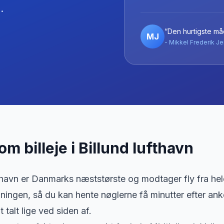
.
“Den hurtigste måd
MJ
- Mikkel Frederik Je
 om billeje
i
Billund lufthavn
thavn er Danmarks næststørste og modtager fly fra hele 
ningen, så du kan hente nøglerne få minutter efter 
 talt lige ved siden af.