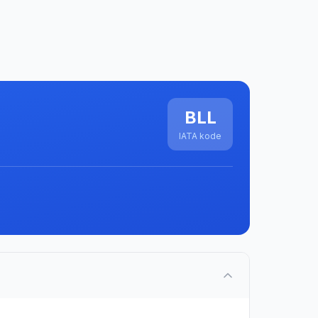
BLL
IATA kode