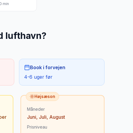
0
min
d lufthavn
?
Book i forvejen
4-6 uger før
Højsæson
Måneder
ber
Juni
,
Juli
,
August
Prisniveau