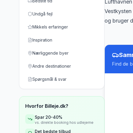
Bedste tid
Lufthavnen 
Vestkysten 
Undgå fejl
og bruger d
Mikkels erfaringer
Inspiration
Nærliggende byer
Samm
Find de be
Andre destinationer
Spørgsmål & svar
Hvorfor Billeje.dk?
Spar 20-40%
vs. direkte booking hos udlejerne
Det bedste tilbud