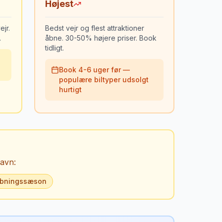
Højest
jr.
Bedst vejr og flest attraktioner
.
åbne. 30-50% højere priser. Book
tidligt.
Book 4-6 uger før —
populære biltyper udsolgt
hurtigt
havn
:
bningssæson