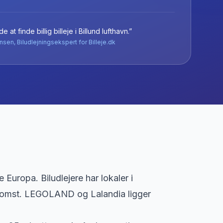
e at finde billig billeje
i
Billund lufthavn
.”
nsen, Biludlejningsekspert for Billeje.dk
Europa. Biludlejere har lokaler i
ankomst. LEGOLAND og Lalandia ligger