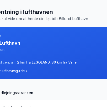
ntning i lufthavnen
skal vide om at hente din lejebil i
Billund Lufthavn
vn
 Lufthavn
port
il centrum:
2 km fra LEGOLAND, 30 km fra Vejle
 lufthavnsguide
udlejningsskranken