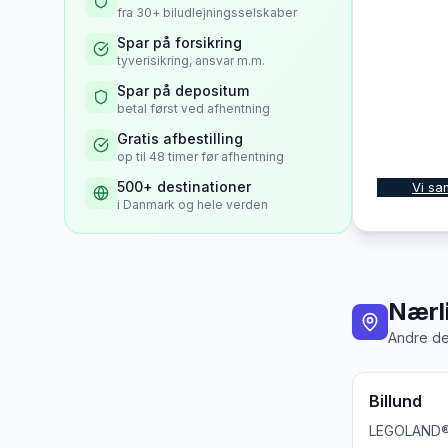
fra 30+ biludlejningsselskaber
Spar på forsikring
tyverisikring, ansvar m.m.
Spar på depositum
betal først ved afhentning
Gratis afbestilling
op til 48 timer før afhentning
500+ destinationer
Vi sa
i Danmark og hele verden
Nærl
Andre de
Billund
LEGOLAND®