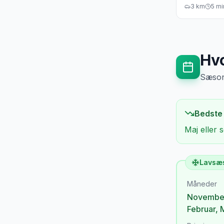
House
3
km
5
mi
Hvo
Sæsong
Bedste
Maj eller
Lavsæ
Måneder
Novembe
Februar
,