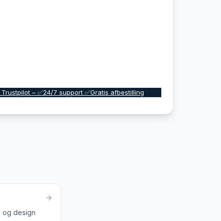
 Trustpilot – ✅24/7 support ✅Gratis afbestilling
s og design