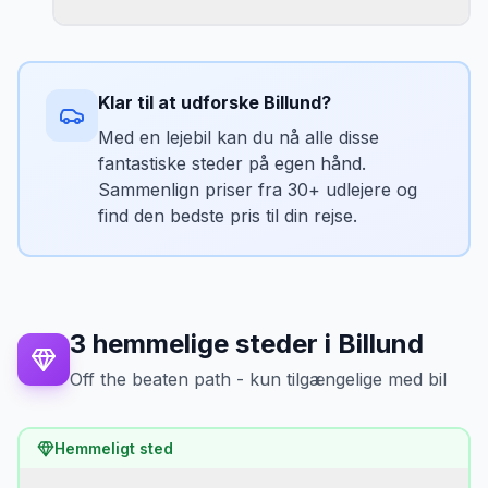
Højdepunkter
Fjordudsigt
•
Klar til at udforske
Billund
?
Munkebjerg Hotel
•
Med en lejebil kan du nå alle disse
Vandrestier
•
fantastiske steder på egen hånd.
Sammenlign priser fra 30+ udlejere og
find den bedste pris til din rejse.
3
hemmelige steder
i
Billund
Off the beaten path - kun tilgængelige med bil
Hemmeligt sted