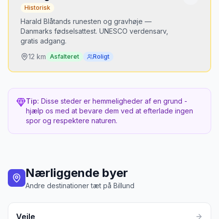
Historisk
Bedste tidspunkt
Alle årstider — altid åben i sæson
Harald Blåtands runesten og gravhøje —
Danmarks fødselsattest. UNESCO verdensarv,
gratis adgang.
12
km
Asfalteret
Roligt
Hvorfor er det hemmeligt?
Vigtigste vikingested i DK, men alle vælger
Tip:
Disse steder er hemmeligheder af en grund -
LEGOLAND. Jellingstenene er 15 min derfra.
hjælp os med at bevare dem ved at efterlade ingen
spor og respektere naturen.
Bedste tidspunkt
Alle årstider
Nærliggende byer
Andre destinationer tæt på
Billund
Vejle