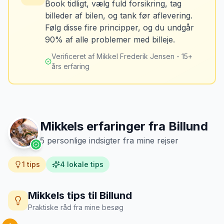
Book tidligt, vælg fuld forsikring, tag
billeder af bilen, og tank før aflevering.
Mikkels erfaring
Oktober 2024
Løsning
MJ
Følg disse fire principper, og du undgår
“
Jeg fotograferer altid bilen fra alle
Tank bilen op et par kilometer fra
90% af alle problemer med billeje.
vinkler ved afhentning. Det har reddet
lufthavnen dagen før aflevering. Priserne
mig fra falske skadeskrav to gange.
”
er markant lavere.
Verificeret af Mikkel Frederik Jensen - 15+
års erfaring
Mikkels erfaringer fra
Billund
5
personlige indsigter fra mine rejser
1
tips
4
lokale tips
Mikkels tips til
Billund
Praktiske råd fra mine besøg