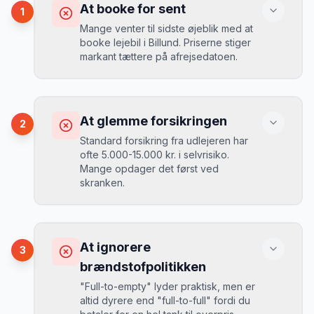
At booke for sent
1
Mange venter til sidste øjeblik med at
booke lejebil i Billund. Priserne stiger
markant tættere på afrejsedatoen.
Konsekvens
Du betaler 30-50% mere, og de bedste
At glemme forsikringen
2
biler er udsolgt.
Standard forsikring fra udlejeren har
ofte 5.000-15.000 kr. i selvrisiko.
Mange opdager det først ved
Løsning
skranken.
Book 4-6 uger før din rejse. I højsæsonen
(juni-august) bør du booke 6-8 uger før.
Konsekvens
Ved selv en mindre skade kan du blive
At ignorere
3
opkrævet tusindvis af kroner.
Mikkels erfaring
August 2024
MJ
brændstofpolitikken
“
I august 2024 så jeg priserne i Billund
"Full-to-empty" lyder praktisk, men er
stige fra 189 kr/dag til 349 kr/dag på
altid dyrere end "full-to-full" fordi du
bare 2 uger. Book tidligt!
”
Løsning