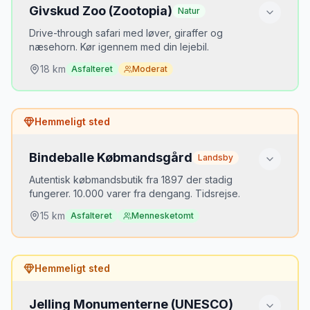
Givskud Zoo (Zootopia)
Natur
Drive-through safari med løver, giraffer og
næsehorn. Kør igennem med din lejebil.
18
km
Asfalteret
Moderat
Hvorfor er det hemmeligt?
Hemmeligt sted
LEGOLAND dominerer alt i Billund. Givskud 15 min
derfra er mindst lige så godt for børn.
Bindeballe Købmandsgård
Landsby
Bedste tidspunkt
Autentisk købmandsbutik fra 1897 der stadig
Forår for dyreunger
fungerer. 10.000 varer fra dengang. Tidsrejse.
15
km
Asfalteret
Mennesketomt
Mikkels opdagelse
2021
MJ
“
Kørte bogstaveligt igennem en flok giraffer
Hvorfor er det hemmeligt?
i min lejebil. Børnene var flade af
Hemmeligt sted
begejstring.
”
Ligger på en bivej. Ingen skilte fra motorvejen. Du
skal kende den.
Jelling Monumenterne (UNESCO)