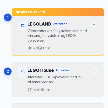
Mikkels favorit
1
LEGOLAND
Attraktion
Verdensberømt forlystelsespark med
miniland, forlystelser og LEGO-
oplevelser.
1
km
3 min
Højdepunkter
Miniland
•
LEGO House
Attraktion
2
50+ forlystelser
•
Interaktiv LEGO-oplevelse med 25
millioner klodser.
NINJAGO World
•
1
km
5 min
Parkering
Parkering 60 kr/dag — fyldes hurtigt i
Højdepunkter
skoleferien