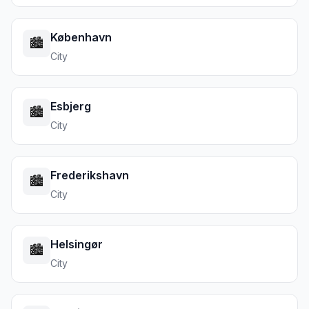
København
🏙️
City
Esbjerg
🏙️
City
Frederikshavn
🏙️
City
Helsingør
🏙️
City