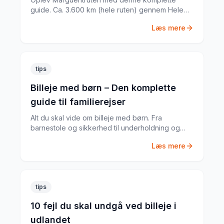
guide. Ca. 3.600 km (hele ruten) gennem Hele
Danmark med Danmarks smukkeste landskaber,
Læs mere
Historiske byer og landsbyer, Kyststrækninger
og fjorde og meget mere. Tips til rute, køretid og
seværdigheder.
tips
Billeje med børn – Den komplette
guide til familierejser
Alt du skal vide om billeje med børn. Fra
barnestole og sikkerhed til underholdning og
praktiske tips fra en far med mange roadtrips
Læs mere
bag sig.
tips
10 fejl du skal undgå ved billeje i
udlandet