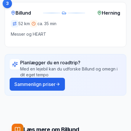
3
Billund
Herning
52
km
ca.
35 min
Messer og HEART
Planlægger du en roadtrip?
Med en lejebil kan du udforske
Billund
og omegn i
dit eget tempo
Sammenlign priser
Læs mere om Billund