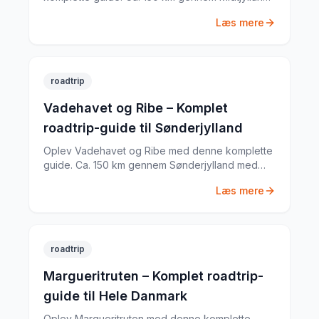
med Himmelbjerget, Silkeborg og Gudenåen,
Læs mere
Hjejlen dampskib og meget mere. Tips til rute,
køretid og seværdigheder.
roadtrip
Vadehavet og Ribe – Komplet
roadtrip-guide til Sønderjylland
Oplev Vadehavet og Ribe med denne komplette
guide. Ca. 150 km gennem Sønderjylland med
Vadehavet UNESCO verdensarv, Ribe
Læs mere
middelalderby, Rømø Strand og meget mere.
Tips til rute, køretid og seværdigheder.
roadtrip
Margueritruten – Komplet roadtrip-
guide til Hele Danmark
Oplev Margueritruten med denne komplette