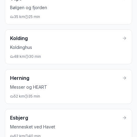
Bølgen og fjorden
35
km
25
min
Kolding
Koldinghus
48
km
30
min
Herning
Messer og HEART
52
km
35
min
Esbjerg
Mennesket ved Havet
62
km
40
min