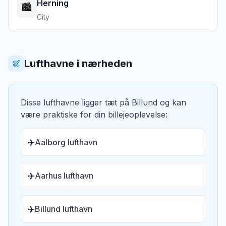
Herning
🏙️
City
Lufthavne i nærheden
Disse lufthavne ligger tæt på
Billund
og kan
være praktiske for din billejeoplevelse:
✈️
Aalborg lufthavn
✈️
Aarhus lufthavn
✈️
Billund lufthavn