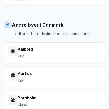
Andre byer i Danmark
Udforsk flere destinationer i samme land
Aalborg
🏙️
City
Aarhus
🏙️
City
Bornholm
🏖️
Island