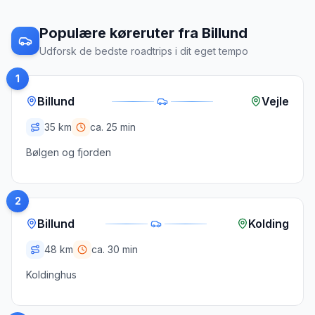
Populære køreruter fra
Billund
Udforsk de bedste roadtrips i dit eget tempo
1
Billund
Vejle
35
km
ca.
25 min
Bølgen og fjorden
2
Billund
Kolding
48
km
ca.
30 min
Koldinghus