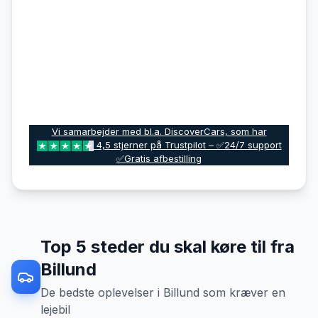
Vi samarbejder med bl.a. DiscoverCars, som har
4,5 stjerner på Trustpilot – ✅24/7 support
✅Gratis afbestilling
Top
5
steder du skal køre til fra
Billund
De bedste oplevelser
i
Billund
som kræver en
lejebil