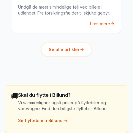
Undgå de mest almindelige fejl ved billeje i
udlandet. Fra forsikringsfælder til skjulte gebyrer
– her er alt du skal vide.
Læs mere
Se alle artikler
🚚
Skal du flytte i
Billund
?
Vi sammenligner også priser på flyttebiler og
varevogne. Find den billigste flyttebil i
Billund
.
Se flyttebiler i
Billund
→