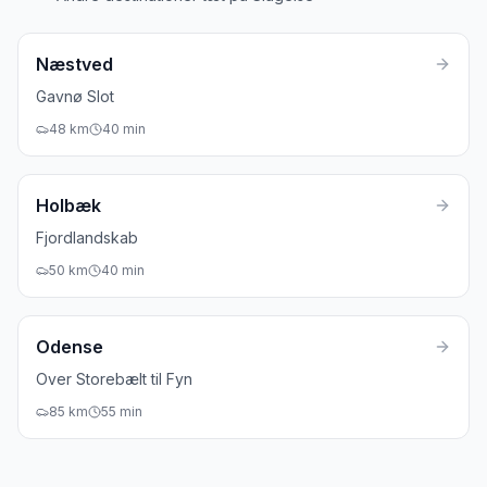
Næstved
Gavnø Slot
48
km
40
min
Holbæk
Fjordlandskab
50
km
40
min
Odense
Over Storebælt til Fyn
85
km
55
min