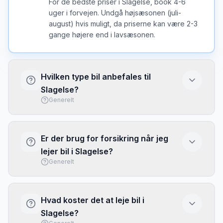
For de bedste priser i Slagelse, book 4-6
uger i forvejen. Undgå højsæsonen (juli-
august) hvis muligt, da priserne kan være 2-3
gange højere end i lavsæsonen.
Hvilken type bil anbefales til
Slagelse?
Generelt
I Slagelse er en kompakt bil ofte det bedste
valg - nem at parkere og brændstofeffektiv.
Er der brug for forsikring når jeg
Vælg større bil kun hvis du har meget bagage
lejer bil i Slagelse?
eller mange passagerer.
Generelt
Basis forsikring (CDW/LDW) er typisk
inkluderet, men har ofte høj selvrisiko. Overvej
Hvad koster det at leje bil i
at købe fuld dækning eller brug dit kreditkorts
Slagelse?
rejseforsikring. Tjek altid hvad der er