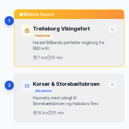
Mikkels favorit
1
Trelleborg Vikingefort
Historisk
Harald Blåtands perfekte ringborg fra
980 e.Kr.
7
km
10 min
Højdepunkter
Perfekt cirkulært fort
•
Korsør & Storebæltsbroen
2
Rekonstruerede langhuse
•
Attraktion
Havneby med udsigt til
Vikingemarked om sommeren
•
Storebæltsbroen og Halsskov Rev.
18
km
15 min
Mikkels tip
Vikingemarkedet i juli er fantastisk —