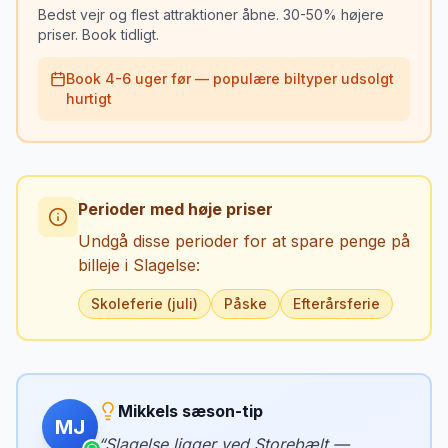
Bedst vejr og flest attraktioner åbne. 30-50% højere
priser. Book tidligt.
Book 4-6 uger før — populære biltyper udsolgt
hurtigt
Perioder med høje priser
Undgå disse perioder for at spare penge på
billeje i
Slagelse
:
Skoleferie (juli)
Påske
Efterårsferie
Mikkels sæson-tip
MJ
“
Slagelse ligger ved Storebælt —