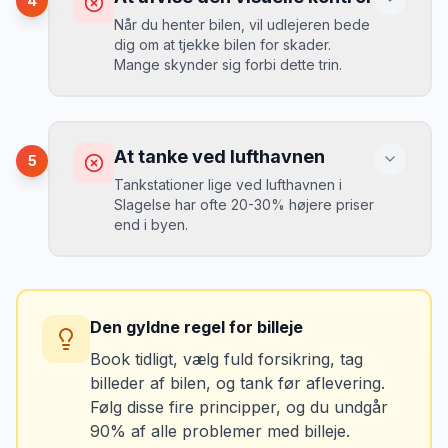
4
da udlejeren tager høje benzinpriser.
Mikkels erfaring
September 2023
Når du henter bilen, vil udlejeren bede
MJ
dig om at tjekke bilen for skader.
“
En lille bule i døren kostede mig 8.000
Mange skynder sig forbi dette trin.
kr. i selvrisiko. Siden har jeg altid
Løsning
booket med fuld forsikring.
”
Vælg altid "full-to-full" politik. Tank bilen
op på en lokal tankstation før aflevering -
Konsekvens
det tager 5 minutter.
Du kan blive opkrævet for skader, der
At tanke ved lufthavnen
5
var der før du fik bilen.
Tankstationer lige ved lufthavnen i
Slagelse har ofte 20-30% højere priser
end i byen.
Løsning
Tag billeder af ALLE ridser, buler og
skader - selv de mindste. Tag også
Konsekvens
billeder af kilometerstanden og
Du betaler unødvendigt meget for den
brændstofmåleren.
Den gyldne regel for billeje
sidste tankning.
Book tidligt, vælg fuld forsikring, tag
billeder af bilen, og tank før aflevering.
Mikkels erfaring
Oktober 2024
Løsning
MJ
Følg disse fire principper, og du undgår
“
Jeg fotograferer altid bilen fra alle
Tank bilen op et par kilometer fra
90% af alle problemer med billeje.
vinkler ved afhentning. Det har reddet
lufthavnen dagen før aflevering. Priserne