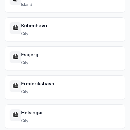
Island
København
🏙️
City
Esbjerg
🏙️
City
Frederikshavn
🏙️
City
Helsingør
🏙️
City