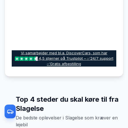
Vi samarbejder med bl.a. DiscoverCars, som har
4,5 stjerner på Trustpilot – ✅24/7 support
✅Gratis afbestilling
Top
4
steder du skal køre til fra
Slagelse
De bedste oplevelser
i
Slagelse
som kræver en
lejebil