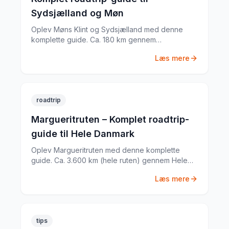
Sydsjælland og Møn
Oplev Møns Klint og Sydsjælland med denne
komplette guide. Ca. 180 km gennem
Sydsjælland og Møn med Møns Klint, GeoCenter
Læs mere
Møns Klint, Liselund Slot og meget mere. Tips til
rute, køretid og seværdigheder.
roadtrip
Margueritruten – Komplet roadtrip-
guide til Hele Danmark
Oplev Margueritruten med denne komplette
guide. Ca. 3.600 km (hele ruten) gennem Hele
Danmark med Danmarks smukkeste landskaber,
Læs mere
Historiske byer og landsbyer, Kyststrækninger
og fjorde og meget mere. Tips til rute, køretid og
seværdigheder.
tips