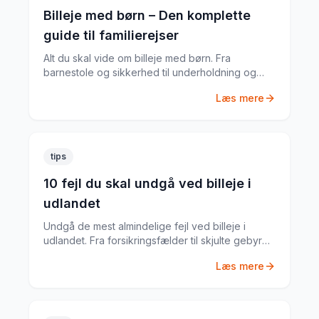
Billeje med børn – Den komplette
guide til familierejser
Alt du skal vide om billeje med børn. Fra
barnestole og sikkerhed til underholdning og
praktiske tips fra en far med mange roadtrips
Læs mere
bag sig.
tips
10 fejl du skal undgå ved billeje i
udlandet
Undgå de mest almindelige fejl ved billeje i
udlandet. Fra forsikringsfælder til skjulte gebyrer
– her er alt du skal vide.
Læs mere