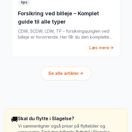
tips
Forsikring ved billeje – Komplet
guide til alle typer
CDW, SCDW, LDW, TP – forsikringsjunglen ved
billeje er forvirrende. Her får du den komplette
guide til hvad du har brug for.
Læs mere
Se alle artikler
🚚
Skal du flytte i
Slagelse
?
Vi sammenligner også priser på flyttebiler og
varevogne. Find den billigste flyttebil i
Slagelse
.