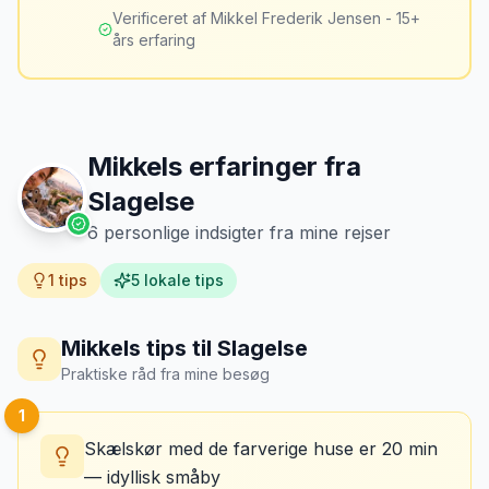
mig fra falske skadeskrav to gange.
”
er markant lavere.
Verificeret af Mikkel Frederik Jensen - 15+
års erfaring
Mikkels erfaringer fra
Slagelse
6
personlige indsigter fra mine rejser
1
tips
5
lokale tips
Mikkels tips til
Slagelse
Praktiske råd fra mine besøg
1
Skælskør med de farverige huse er 20 min
— idyllisk småby