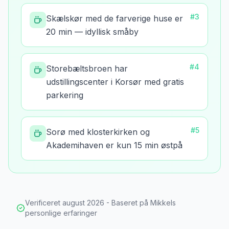
#
3
Skælskør med de farverige huse er
20 min — idyllisk småby
#
4
Storebæltsbroen har
udstillingscenter i Korsør med gratis
parkering
#
5
Sorø med klosterkirken og
Akademihaven er kun 15 min østpå
Verificeret
august 2026
- Baseret på Mikkels
personlige erfaringer