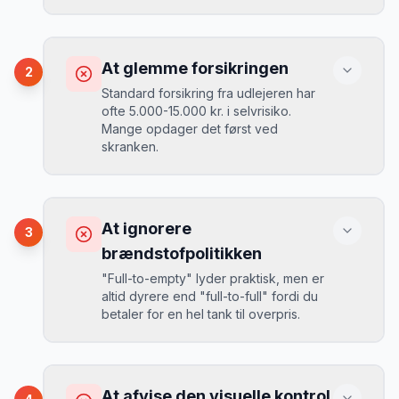
Konsekvens
Du betaler 30-50% mere, og de bedste
At glemme forsikringen
2
biler er udsolgt.
Standard forsikring fra udlejeren har
ofte 5.000-15.000 kr. i selvrisiko.
Mange opdager det først ved
Løsning
skranken.
Book 4-6 uger før din rejse. I højsæsonen
(juni-august) bør du booke 6-8 uger før.
Konsekvens
Ved selv en mindre skade kan du blive
At ignorere
3
opkrævet tusindvis af kroner.
Mikkels erfaring
August 2024
MJ
brændstofpolitikken
“
I august 2024 så jeg priserne i
"Full-to-empty" lyder praktisk, men er
Slagelse stige fra 189 kr/dag til 349
altid dyrere end "full-to-full" fordi du
kr/dag på bare 2 uger. Book tidligt!
”
Løsning
betaler for en hel tank til overpris.
Book altid med fuld kaskoforsikring uden
selvrisiko. Det koster typisk 30-50 kr.
ekstra pr. dag, men giver ro i sindet.
Konsekvens
Du betaler 20-30% mere for brændstof,
At afvise den visuelle kontrol