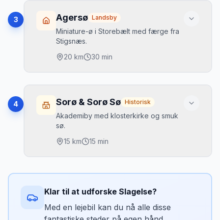
Højdepunkter
ægte smedning, bueskydning og vikinge-
Storebæltsbroen tæt på
mad.
•
Agersø
Landsby
3
Korsør Søbatteri
•
Miniature-ø i Storebælt med færge fra
Stigsnæs.
Fiskehavn
•
20
km
30 min
Højdepunkter
200 beboere
•
Sorø & Sorø Sø
Historisk
4
Ingen turisme
•
Akademiby med klosterkirke og smuk
sø.
Ægte ø-liv
•
15
km
15 min
Højdepunkter
Sorø Akademi
•
Klar til at udforske
Slagelse
?
Klosterkirken
•
Med en lejebil kan du nå alle disse
Vandring rundt om søen
•
fantastiske steder på egen hånd.