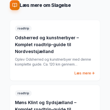
Læs mere om Slagelse
roadtrip
Odsherred og kunstnerbyer –
Komplet roadtrip-guide til
Nordvestsjælland
Oplev Odsherred og kunstnerbyer med denne
komplette guide. Ca. 120 km gennem
Nordvestsjælland med Odsherred UNESCO
Læs mere
Geopark, Dragsholm Slot, Havnebyen Nykøbing
Sj. og meget mere. Tips til rute, køretid og
seværdigheder.
roadtrip
Møns Klint og Sydsjælland –
Komplet roadtrip-guide til