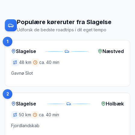
Populære køreruter fra
Slagelse
Udforsk de bedste roadtrips i dit eget tempo
1
Slagelse
Næstved
48
km
ca.
40 min
Gavnø Slot
2
Slagelse
Holbæk
50
km
ca.
40 min
Fjordlandskab