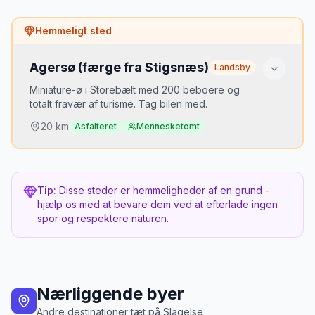
Hvorfor er det hemmeligt?
Hemmeligt sted
Alle kender Roskilde-vikingerne. Trelleborg er
mere autentisk og har 1/10 af besøgende.
Agersø (færge fra Stigsnæs)
Landsby
Bedste tidspunkt
Miniature-ø i Storebælt med 200 beboere og
Sommer for vikingemarked, forår for grønne volde
totalt fravær af turisme. Tag bilen med.
20
km
Asfalteret
Mennesketomt
Hvorfor er det hemmeligt?
Ingen markedsføring, ingen hotel, ingen
Tip:
Disse steder er hemmeligheder af en grund -
restaurant. Bare ø.
hjælp os med at bevare dem ved at efterlade ingen
spor og respektere naturen.
Bedste tidspunkt
Sommer for sejlads og fiskeri
Nærliggende byer
Andre destinationer tæt på
Slagelse