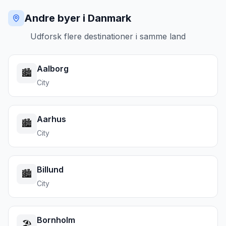
Andre byer i Danmark
Udforsk flere destinationer i samme land
Aalborg
🏙️
City
Aarhus
🏙️
City
Billund
🏙️
City
Bornholm
🏖️