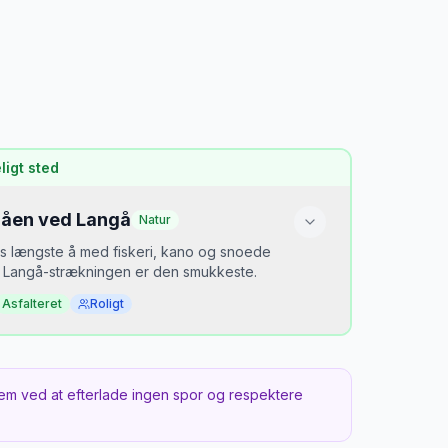
igt sted
åen ved Langå
Natur
 længste å med fiskeri, kano og snoede
. Langå-strækningen er den smukkeste.
Asfalteret
Roligt
or er det hemmeligt?
org tager al kanotrafik. Randers-strækningen
em ved at efterlade ingen spor og respektere
erset og bedre.