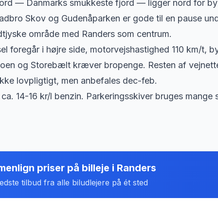
ord — Danmarks smukkeste fjord — ligger nord for byen
ladbro Skov og Gudenåparken er gode til en pause und
idtjyske område med Randers som centrum.
sel foregår i højre side, motorvejshastighed 110 km/t, 
en og Storebælt kræver bropenge. Resten af vejnettet
kke lovpligtigt, men anbefales dec-feb.
ca. 14-16 kr/l benzin. Parkeringsskiver bruges mange s
enlign priser på billeje
i
Randers
dste tilbud fra alle biludlejere på ét sted