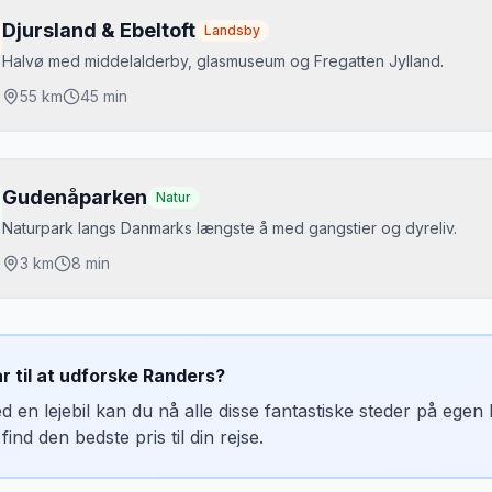
ariager Rosenby
Djursland & Ebeltoft
Landsby
obro Fyrkat
Halvø med middelalderby, glasmuseum og Fregatten Jylland.
jordkrydstogt
55
km
45 min
jdepunkter
beltoft gamle by
Gudenåparken
Natur
regatten Jylland
Naturpark langs Danmarks længste å med gangstier og dyreliv.
lasmuseet
3
km
8 min
jdepunkter
udenåen
ar til at udforske
Randers
?
angstier
d en lejebil kan du nå alle disse fantastiske steder på ege
skeri
find den bedste pris til din rejse.