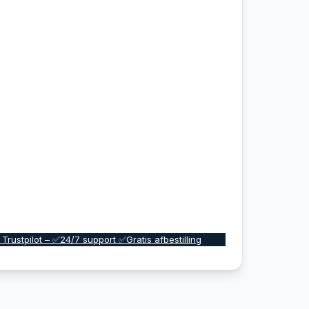
 Trustpilot – ✅24/7 support ✅Gratis afbestilling