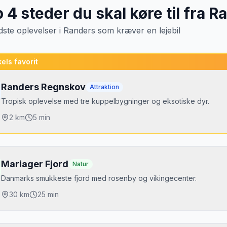
p
4
steder du skal køre til fra
Ra
dste oplevelser
i
Randers
som kræver en lejebil
els favorit
Randers Regnskov
Attraktion
Tropisk oplevelse med tre kuppelbygninger og eksotiske dyr.
2
km
5 min
jdepunkter
ropisk regnskov
Mariager Fjord
Natur
aimaner og slanger
Danmarks smukkeste fjord med rosenby og vikingecenter.
teraktive udstillinger
30
km
25 min
jdepunkter