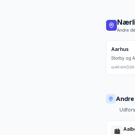
Bedste
Efterår
Nærl
Andre de
Aarhus
Storby og 
40
km
30
Andre 
Udfors
Aalb
🏙️