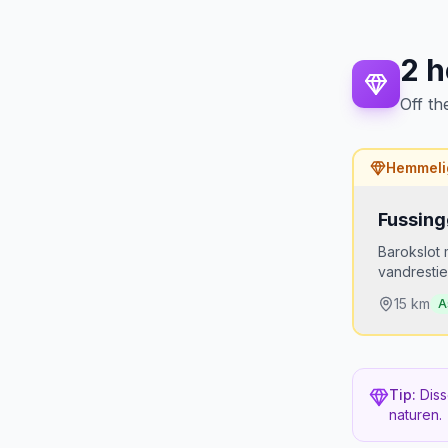
2
h
Off th
Hemmeli
Fussing
Barokslot 
vandrestie
15
km
A
Hvorfor
Alle ta
Tip:
Diss
derfra e
naturen.