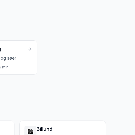
e tidspunkt
r for kano, forår for laksefiskeri
g
og søer
5
min
Billund
🏙️