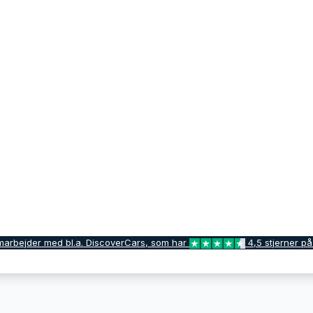
marbejder med bl.a. DiscoverCars, som har
4,5 stjerner på