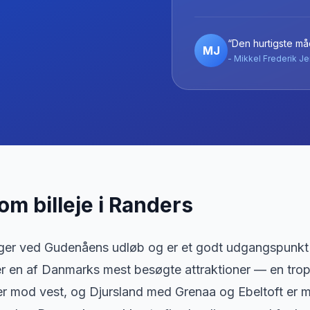
“Den hurtigste måd
MJ
- Mikkel Frederik Je
 om billeje
i
Randers
ger ved Gudenåens udløb og er et godt udgangspunkt f
 en af Danmarks mest besøgte attraktioner — en tropi
er mod vest, og Djursland med Grenaa og Ebeltoft er 