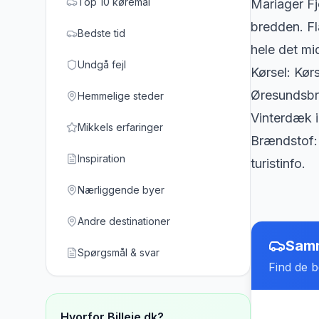
Top 10 køremål
Mariager Fj
bredden. F
Bedste tid
hele det m
Undgå fejl
Kørsel: Kør
Øresundsbro
Hemmelige steder
Vinterdæk i
Mikkels erfaringer
Brændstof: 
Inspiration
turistinfo.
Nærliggende byer
Andre destinationer
Samm
Spørgsmål & svar
Find de be
Hvorfor Billeje.dk?