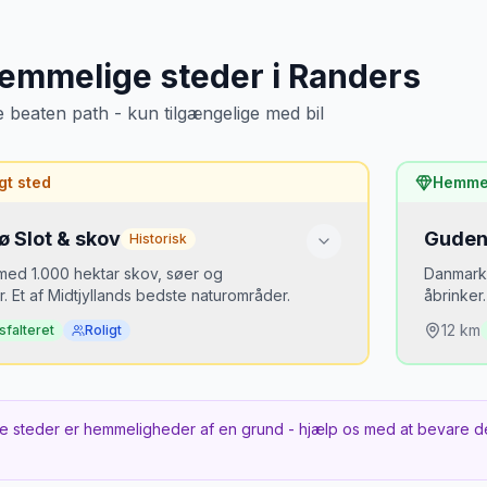
emmelige steder
i
Randers
e beaten path - kun tilgængelige med bil
gt sted
Hemmel
ø Slot & skov
Guden
Historisk
med 1.000 hektar skov, søer og
Danmarks
r. Et af Midtjyllands bedste naturområder.
åbrinker
12
km
sfalteret
Roligt
 er det hemmeligt?
Hvorf
ger til Randers Regnskov. Fussingø 15 km
Silkeb
e steder er hemmeligheder af en grund - hjælp os med at bevare d
r stille og storslået.
er ov