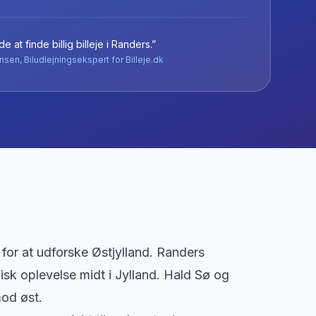
e at finde billig billeje
i
Randers
.”
nsen, Biludlejningsekspert for Billeje.dk
or at udforske Østjylland. Randers
sk oplevelse midt i Jylland. Hald Sø og
mod øst.