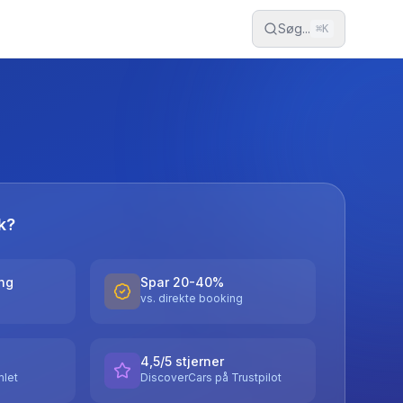
Søg...
⌘
K
k?
ing
Spar 20-40%
vs. direkte booking
4,5/5 stjerner
let
DiscoverCars på Trustpilot