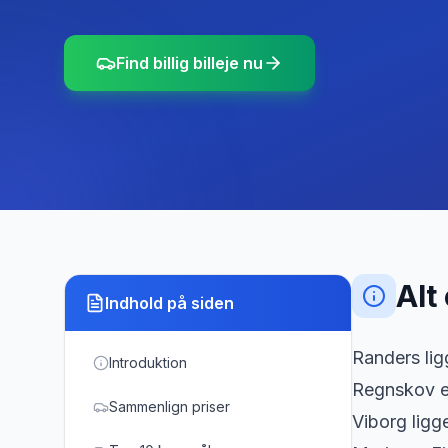
Find billig billeje nu
Alt
Indhold på siden
Randers lig
Introduktion
Regnskov er
Sammenlign priser
Viborg ligg