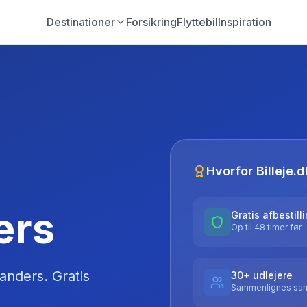
Destinationer
Forsikring
Flyttebil
Inspiration
Hvorfor Billeje.d
ers
Gratis afbestill
Op til 48 timer før
anders
. Gratis
30+ udlejere
Sammenlignes sam