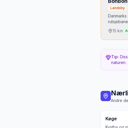
BonBon-
Landsby
Bedste
Maj for
Danmarks 
rutsjebane
15
km
A
Hvorfor
Ikke uk
Tip:
Diss
Tivoli 
naturen.
Bedste
Sommer
Nærl
Andre de
Køge
Kystby og m