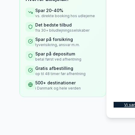
Spar 20-40%
vs. direkte booking hos udlejerne
Det bedste tilbud
fra 30+ biludlejningsselskaber
Spar på forsikring
tyverisikring, ansvar m.m.
Spar på depositum
betal først ved afhentning
Gratis afbestilling
op til 48 timer før afhentning
500+ destinationer
i Danmark og hele verden
Vi sa