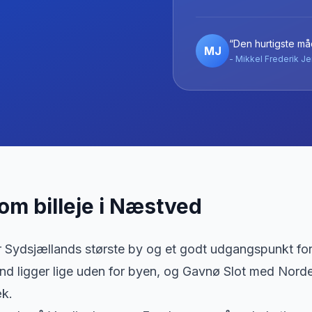
“Den hurtigste måd
MJ
- Mikkel Frederik Je
 om billeje
i
Næstved
Sydsjællands største by og et godt udgangspunkt for 
 ligger lige uden for byen, og Gavnø Slot med Norden
æk.