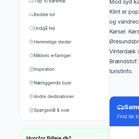
Top 10 køremål
Mod syd ka
Klint er p
Bedste tid
og vandreo
Undgå fejl
Kørsel: Kør
Øresundsbro
Hemmelige steder
Vinterdæk i
Mikkels erfaringer
Brændstof: 
Inspiration
turistinfo.
Nærliggende byer
Andre destinationer
Samm
Spørgsmål & svar
Find de be
Hvorfor Billeje.dk?