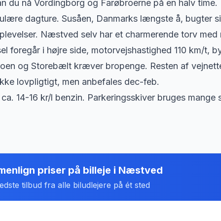
n du nå Vordingborg og Farøbroerne på en halv time
opulære dagture. Susåen, Danmarks længste å, bugter 
plevelser. Næstved selv har et charmerende torv med 
sel foregår i højre side, motorvejshastighed 110 km/t, 
en og Storebælt kræver bropenge. Resten af vejnettet
kke lovpligtigt, men anbefales dec-feb.
ca. 14-16 kr/l benzin. Parkeringsskiver bruges mange s
enlign priser på billeje
i
Næstved
dste tilbud fra alle biludlejere på ét sted