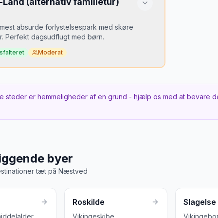
Land (alternativ familietur)
Bedst
 tidspunkt
Forår
 tulipaner, sommer for haven
mest absurde forlystelsespark med skøre
r. Perfekt dagsudflugt med børn.
sfalteret
Moderat
 er det hemmeligt?
endt — men de fleste turister kender kun
e steder er hemmeligheder af en grund - hjælp os med at bevare d
og LEGOLAND.
 tidspunkt
, undgå juli-weekender
iggende byer
stinationer tæt på
Næstved
Roskilde
Slagelse
iddelalder
Vikingeskibe
Vikingebor