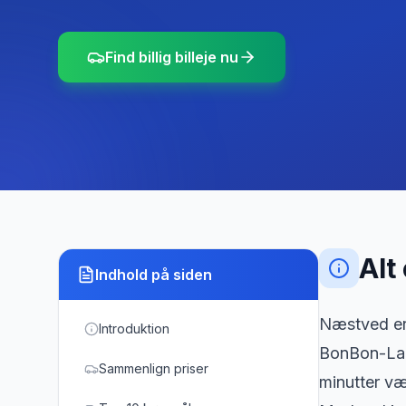
Find billig billeje nu
Alt
Indhold på siden
Næstved er 
Introduktion
BonBon-Land
Sammenlign priser
minutter v