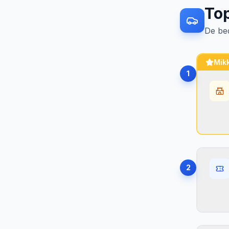
To
De be
Mikk
1
Hø
M
•
2
Tu
•
S
•
Hø