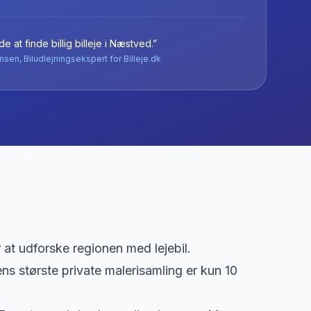
e at finde billig billeje
i
Næstved
.”
nsen, Biludlejningsekspert for Billeje.dk
at udforske regionen med lejebil.
s største private malerisamling er kun 10