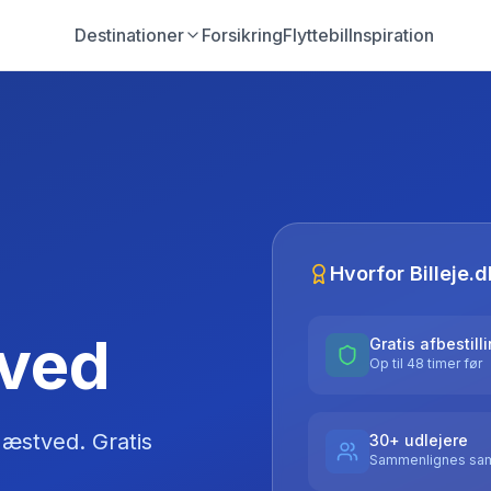
Destinationer
Forsikring
Flyttebil
Inspiration
Hvorfor Billeje.d
tved
Gratis afbestill
Op til 48 timer før
æstved
. Gratis
30+ udlejere
Sammenlignes sam