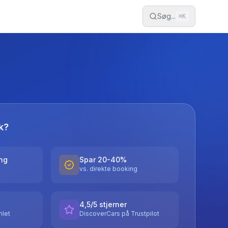
Søg...
⌘
K
k?
ing
Spar 20-40%
vs. direkte booking
4,5/5 stjerner
let
DiscoverCars på Trustpilot