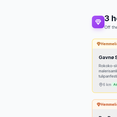
3
h
Off th
Hemmeli
Gavnø S
Rokoko-sl
malerisam
tulipanfesti
6
km
As
Hvorfor
Hemmeli
Sydsjæl
ikke de