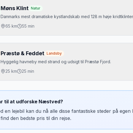
utsjebaner
Møns Klint
Natur
andland
Danmarks mest dramatiske kystlandskab med 128 m høje kridtklinter
milievenligt
65
km
55 min
jdepunkter
8 m høje klinter
Præstø & Feddet
Landsby
eoCenter
Hyggelig havneby med strand og udsigt til Præstø Fjord.
7 trappetrin til stranden
25
km
25 min
jdepunkter
ræstø Havn
ar til at udforske
Næstved
?
eddet strandpark
d en lejebil kan du nå alle disse fantastiske steder på ege
ysø Gods
find den bedste pris til din rejse.