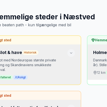
emmelige steder
i
Næstved
e beaten path - kun tilgængelige med bil
gt sted
Hemmel
lot & have
Holme
Historisk
ot med Nordeuropas største private
Danmark
ling og Skandinaviens smukkeste
år). Stil
val.
12
km
falteret
Roligt
Hvorf
 er det hemmeligt?
Ingen 
gt sted
land er gennemkørselsland. De fleste aner
arkæol
nne perle eksisterer.