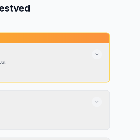
æstved
val.