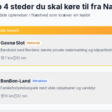
p
4
steder du skal køre til fra
N
dste oplevelser
i
Næstved
som kræver en lejebil
els favorit
Gavnø Slot
Historisk
Barokslot med Nordens største private malerisamling og tulipanfesti
7
km
10 min
jdepunkter
alerisamling
BonBon-Land
Attraktion
lipanfestival (forår)
Familieforlystelsespark med vilde rutsjebaner og vanddyr.
lotshave
10
km
12 min
jdepunkter