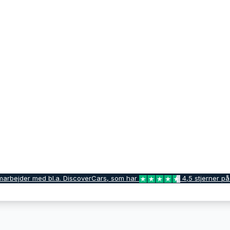
marbejder med bl.a. DiscoverCars, som har
4,5 stjerner på