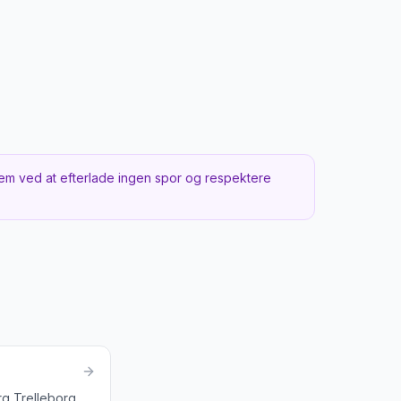
e tidspunkt
 for fugletræk
em ved at efterlade ingen spor og respektere
g Trelleborg