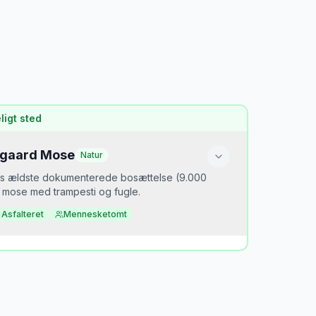
igt sted
gaard Mose
Natur
s ældste dokumenterede bosættelse (9.000
le mose med trampesti og fugle.
Asfalteret
Mennesketomt
or er det hemmeligt?
ved det ligger her. En af Danmarks vigtigste
ogiske steder, total ukendt.