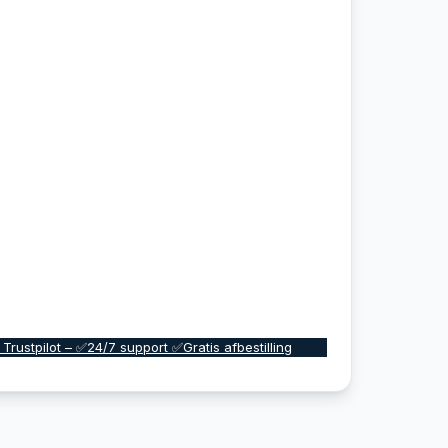
 Trustpilot – ✅24/7 support ✅Gratis afbestilling