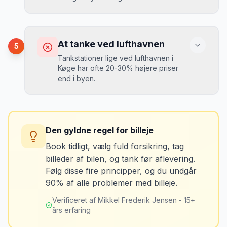
Løsning
booket med fuld forsikring.
”
Vælg altid "full-to-full" politik. Tank bilen
op på en lokal tankstation før aflevering -
Konsekvens
det tager 5 minutter.
Du kan blive opkrævet for skader, der
At tanke ved lufthavnen
5
var der før du fik bilen.
Tankstationer lige ved lufthavnen i
Køge har ofte 20-30% højere priser
end i byen.
Løsning
Tag billeder af ALLE ridser, buler og
skader - selv de mindste. Tag også
Konsekvens
billeder af kilometerstanden og
Du betaler unødvendigt meget for den
brændstofmåleren.
Den gyldne regel for billeje
sidste tankning.
Book tidligt, vælg fuld forsikring, tag
billeder af bilen, og tank før aflevering.
Mikkels erfaring
Oktober 2024
Løsning
MJ
Følg disse fire principper, og du undgår
“
Jeg fotograferer altid bilen fra alle
Tank bilen op et par kilometer fra
90% af alle problemer med billeje.
vinkler ved afhentning. Det har reddet
lufthavnen dagen før aflevering. Priserne
mig fra falske skadeskrav to gange.
”
er markant lavere.
Verificeret af Mikkel Frederik Jensen - 15+
års erfaring