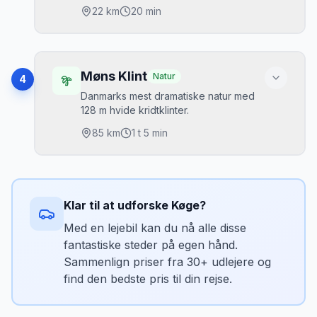
22
km
20 min
Højdepunkter
Vilde rutsjebaner
•
Møns Klint
Natur
4
Børnevenligt
•
Danmarks mest dramatiske natur med
128 m hvide kridtklinter.
Unik dansk humor
•
85
km
1 t 5 min
Højdepunkter
GeoCenter Møns Klint
•
Klar til at udforske
Køge
?
Vandrestier langs kanten
•
Med en lejebil kan du nå alle disse
497 trapper til stranden
•
fantastiske steder på egen hånd.
Sammenlign priser fra 30+ udlejere og
find den bedste pris til din rejse.