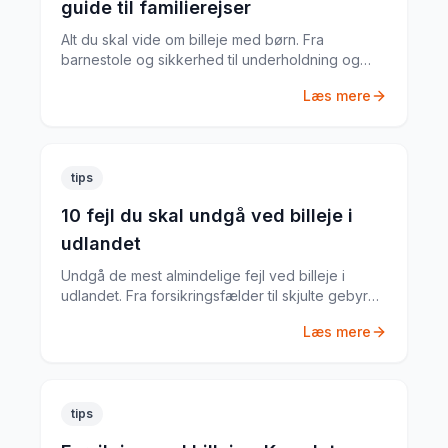
guide til familierejser
Alt du skal vide om billeje med børn. Fra
barnestole og sikkerhed til underholdning og
praktiske tips fra en far med mange roadtrips
Læs mere
bag sig.
tips
10 fejl du skal undgå ved billeje i
udlandet
Undgå de mest almindelige fejl ved billeje i
udlandet. Fra forsikringsfælder til skjulte gebyrer
– her er alt du skal vide.
Læs mere
tips