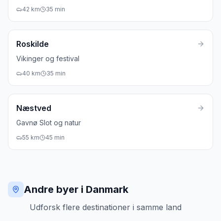
42
km
35
min
Roskilde
Vikinger og festival
40
km
35
min
Næstved
Gavnø Slot og natur
55
km
45
min
Andre byer i Danmark
Udforsk flere destinationer i samme land