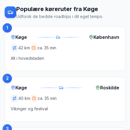
Populære køreruter fra
Køge
Udforsk de bedste roadtrips i dit eget tempo
1
Køge
København
42
km
ca.
35 min
Alt i hovedstaden
2
Køge
Roskilde
40
km
ca.
35 min
Vikinger og festival
3