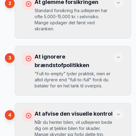
At glemme forsikringen
2
biler er udsolgt.
Standard forsikring fra udlejeren har
ofte 5.000-15.000 kr. i selvrisiko.
Mange opdager det først ved
Løsning
skranken.
Book 4-6 uger før din rejse. I højsæsonen
(juni-august) bør du booke 6-8 uger før.
Konsekvens
Ved selv en mindre skade kan du blive
At ignorere
3
opkrævet tusindvis af kroner.
Mikkels erfaring
August 2024
MJ
brændstofpolitikken
“
I august 2024 så jeg priserne i Køge
"Full-to-empty" lyder praktisk, men er
stige fra 189 kr/dag til 349 kr/dag på
altid dyrere end "full-to-full" fordi du
bare 2 uger. Book tidligt!
”
Løsning
betaler for en hel tank til overpris.
Book altid med fuld kaskoforsikring uden
selvrisiko. Det koster typisk 30-50 kr.
ekstra pr. dag, men giver ro i sindet.
Konsekvens
Du betaler 20-30% mere for brændstof,
At afvise den visuelle kontrol
4
da udlejeren tager høje benzinpriser.
Mikkels erfaring
September 2023
Når du henter bilen, vil udlejeren bede
MJ
dig om at tjekke bilen for skader.
“
En lille bule i døren kostede mig 8.000
Mange skynder sig forbi dette trin.
kr. i selvrisiko. Siden har jeg altid