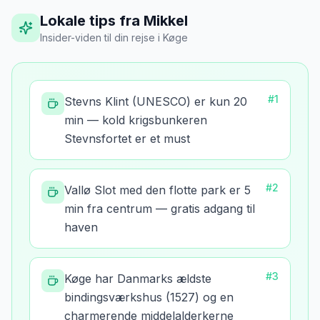
Lokale tips fra Mikkel
Insider-viden til din rejse
i
Køge
#
1
Stevns Klint (UNESCO) er kun 20
min — kold krigsbunkeren
Stevnsfortet er et must
#
2
Vallø Slot med den flotte park er 5
min fra centrum — gratis adgang til
haven
#
3
Køge har Danmarks ældste
bindingsværkshus (1527) og en
charmerende middelalderkerne