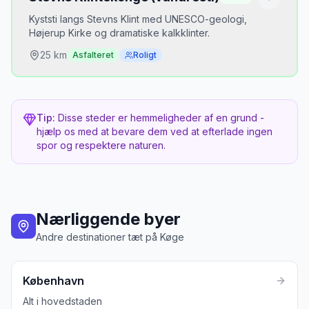
Bedste tidspunkt
Forår for rhododendron, vinter for tåge over
Kyststi langs Stevns Klint med UNESCO-geologi,
voldgraven
Højerup Kirke og dramatiske kalkklinter.
25
km
Asfalteret
Roligt
Hvorfor er det hemmeligt?
UNESCO-status siden 2014 men stadig
Tip:
Disse steder er hemmeligheder af en grund -
overraskende tomt. 30 min fra Køge.
hjælp os med at bevare dem ved at efterlade ingen
spor og respektere naturen.
Bedste tidspunkt
Sensommer for solnedgang over klinten
Nærliggende byer
Andre destinationer tæt på
Køge
København
Alt i hovedstaden