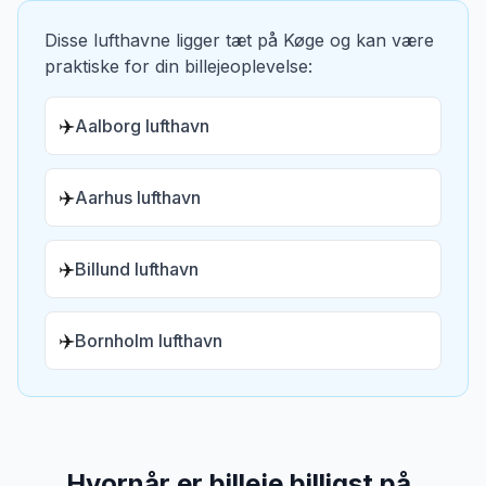
Disse lufthavne ligger tæt på
Køge
og kan være
praktiske for din billejeoplevelse:
✈️
Aalborg lufthavn
✈️
Aarhus lufthavn
✈️
Billund lufthavn
✈️
Bornholm lufthavn
Hvornår er billeje billigst på