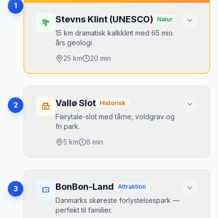
1
Stevns Klint (UNESCO)
Natur
15 km dramatisk kalkklint med 65 mio.
års geologi.
25
km
20 min
Højdepunkter
Højerup Gamle Kirke
•
Vallø Slot
Historisk
2
Koldkrigsmuseum Stevnsfortet
•
Fairytale-slot med tårne, voldgrav og
fri park.
Fossiler i klinten
•
5
km
8 min
Mikkels tip
Højdepunkter
Gå ned ad trappen ved Højerup og kig
Voldgrav og tårne
op — klinten er vanvittigt dramatisk
•
BonBon-Land
Attraktion
3
nedefra.
Offentlig park
•
Danmarks skøreste forlystelsespark —
perfekt til familier.
Fotogent hele året
•