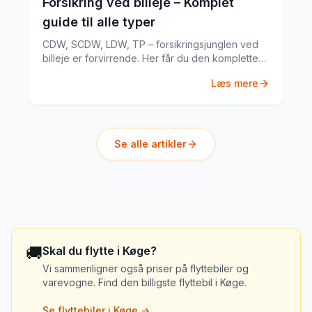
Forsikring ved billeje – Komplet
guide til alle typer
CDW, SCDW, LDW, TP – forsikringsjunglen ved
billeje er forvirrende. Her får du den komplette
guide til hvad du har brug for.
Læs mere
Se alle artikler
🚚
Skal du flytte i
Køge
?
Vi sammenligner også priser på flyttebiler og
varevogne. Find den billigste flyttebil i
Køge
.
Se flyttebiler i
Køge
→