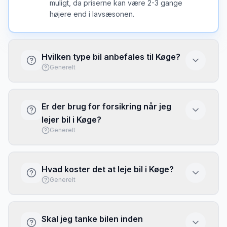
muligt, da priserne kan være 2-3 gange
højere end i lavsæsonen.
Hvilken type bil anbefales til Køge?
Generelt
I Køge er en kompakt bil ofte det bedste valg
- nem at parkere og brændstofeffektiv. Vælg
Er der brug for forsikring når jeg
større bil kun hvis du har meget bagage eller
lejer bil i Køge?
mange passagerer.
Generelt
Basis forsikring (CDW/LDW) er typisk
inkluderet, men har ofte høj selvrisiko. Overvej
Hvad koster det at leje bil i Køge?
at købe fuld dækning eller brug dit kreditkorts
Generelt
rejseforsikring. Tjek altid hvad der er
inkluderet inden afhentning.
Priserne i Køge varierer efter sæson og
biltype. Brug vores sammenligningstjeneste
Skal jeg tanke bilen inden
ovenfor for at se aktuelle priser fra alle