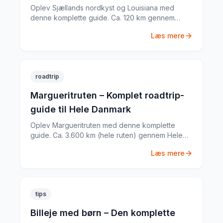
Oplev Sjællands nordkyst og Louisiana med
denne komplette guide. Ca. 120 km gennem
Nordsjælland med Louisiana Museum of Modern
Læs mere
Art, Kronborg Slot, Frederiksborg Slot og meget
mere. Tips til rute, køretid og seværdigheder.
roadtrip
Margueritruten – Komplet roadtrip-
guide til Hele Danmark
Oplev Margueritruten med denne komplette
guide. Ca. 3.600 km (hele ruten) gennem Hele
Danmark med Danmarks smukkeste landskaber,
Læs mere
Historiske byer og landsbyer, Kyststrækninger
og fjorde og meget mere. Tips til rute, køretid og
seværdigheder.
tips
Billeje med børn – Den komplette