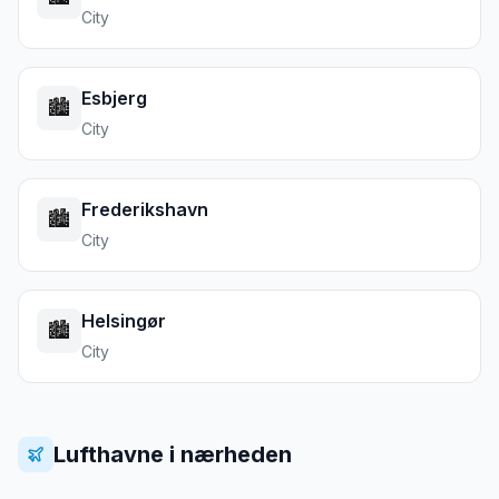
City
Esbjerg
🏙️
City
Frederikshavn
🏙️
City
Helsingør
🏙️
City
Lufthavne i nærheden