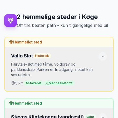
2
hemmelige steder
i
Køge
Off the beaten path - kun tilgængelige med bil
Hemmeligt sted
Vallø Slot
Historisk
Fairytale-slot med tårne, voldgrav og
parklandskab. Parken er fri adgang, slottet kan
ses udefra.
5
km
Asfalteret
Mennesketomt
Hvorfor er det hemmeligt?
Hemmeligt sted
Ligger 5 km fra Køge — selv lokale glemmer det.
Stevns Klintekonge (vandresti)
Natur