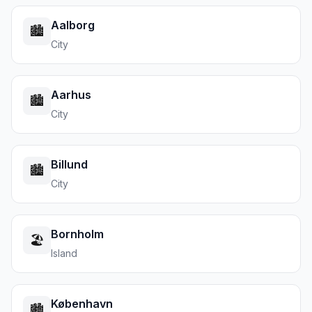
Aalborg
🏙️
City
Aarhus
🏙️
City
Billund
🏙️
City
Bornholm
🏖️
Island
København
🏙️