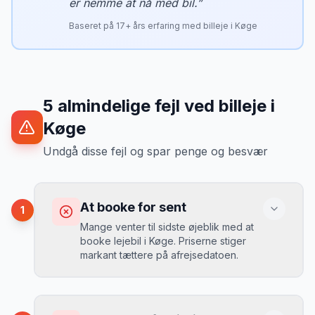
er nemme at nå med bil.
”
Baseret på
17
+ års erfaring med billeje i
Køge
5
almindelige fejl ved billeje
i
Køge
Undgå disse fejl og spar penge og besvær
At booke for sent
1
Mange venter til sidste øjeblik med at
booke lejebil i Køge. Priserne stiger
markant tættere på afrejsedatoen.
Konsekvens
Du betaler 30-50% mere, og de bedste