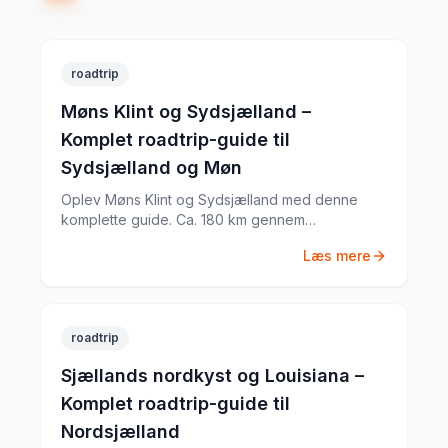
roadtrip
Møns Klint og Sydsjælland –
Komplet roadtrip-guide til
Sydsjælland og Møn
Oplev Møns Klint og Sydsjælland med denne
komplette guide. Ca. 180 km gennem
Sydsjælland og Møn med Møns Klint, GeoCenter
Læs mere
Møns Klint, Liselund Slot og meget mere. Tips til
rute, køretid og seværdigheder.
roadtrip
Sjællands nordkyst og Louisiana –
Komplet roadtrip-guide til
Nordsjælland