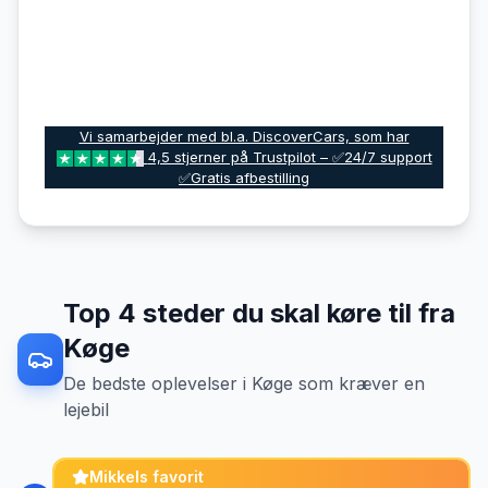
Vi samarbejder med bl.a. DiscoverCars, som har
4,5 stjerner på Trustpilot – ✅24/7 support
✅Gratis afbestilling
Top
4
steder du skal køre til fra
Køge
De bedste oplevelser
i
Køge
som kræver en
lejebil
Mikkels favorit