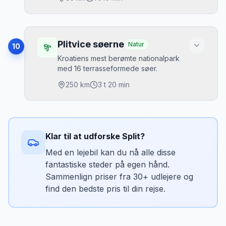
Brugt som slavebyen Meereen. Udsigten
Bedste tidspunkt
over Split er spektakulær. Kombiner med
Sen eftermiddag
Salona.
Højdepunkter
Parkering
Katedralen St. Jakob
•
Plitvice søerne
Natur
10
Parkering ved indgangen til halvøen
Fæstninger
•
Kroatiens mest berømte nationalpark
med 16 terrasseformede søer.
Game of Thrones
•
Mikkels tip
250
km
3 t 20 min
De UNESCO-beskyttede stenvinmarker
Bedste tidspunkt
producerer Babić-vin. Byen er mest
Formiddag
fotogen fra vejen ind.
Højdepunkter
Parkering
16 søer
•
Klar til at udforske
Split
?
Parkering uden for gamle by
Vandfald
•
Med en lejebil kan du nå alle disse
Gangbroer
•
Mikkels tip
fantastiske steder på egen hånd.
Katedralen er bygget helt uden mørtel. St.
Sammenlign priser fra 30+ udlejere og
Bedste tidspunkt
Nikolas fæstningen er også Game of
find den bedste pris til din rejse.
Tidlig morgen
Thrones kulisse.
Parkering
Stor betalt parkering ved indgange