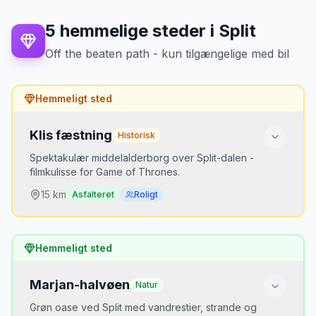
5
hemmelige steder
i
Split
Mikkels tip
Lang dag fra Split men det værd. Book
Off the beaten path - kun tilgængelige med bil
billetter online. Indgang 1 starter nederst,
Indgang 2 starter øverst.
Hemmeligt sted
Klis fæstning
Historisk
Spektakulær middelalderborg over Split-dalen -
filmkulisse for Game of Thrones.
15
km
Asfalteret
Roligt
Hvorfor er det hemmeligt?
Hemmeligt sted
Turister fokuserer på Diocletians palads
Marjan-halvøen
Natur
Bedste tidspunkt
Formiddag eller solnedgang
Grøn oase ved Split med vandrestier, strande og