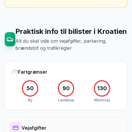
Mikkels erfaring
Oktober 2024
MJ
“
Jeg fotograferer altid bilen fra alle
vinkler ved afhentning. Det har reddet
Praktisk info til bilister
i
Kroatien
mig fra falske skadeskrav to gange.
”
Alt du skal vide om vejafgifter, parkering,
brændstof og trafikregler
Fartgrænser
50
90
130
By
Landevej
Motorvej
Vejafgifter