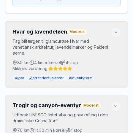
Hvar og lavendeløen
Moderat
Tag bilfærgen til glamourøse Hvar med
venetiansk arkitektur, lavendelmarker og Pakleni
øerne.
80
km
4 timer
kørsel
4
stop
Mikkels vurdering:
par
strandentusiaster
eventyrere
Sæsoninfo
Book færge i forvejen i højsæsonen. Lavendel
Trogir og canyon-eventyr
Moderat
blomstrer juni-juli.
Udforsk UNESCO-listet øby og prøv rafting i den
dramatiske Cetina-kløft.
Rute
70
km
1 t 30 min
kørsel
4
stop