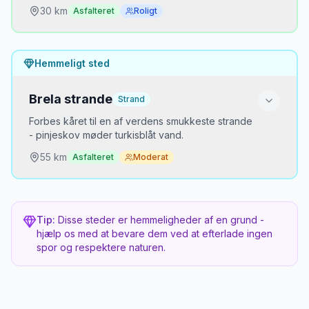
Mikkels opdagelse
2018
30
km
Asfalteret
Roligt
MJ
“
Trogir fortjener mere end et par timer. Bliv
til aften når dagturisterne er væk.
Hvorfor er det hemmeligt?
Havnepromenaden med de gamle palæer
Hemmeligt sted
oplyst af gadelygter er magisk.
”
Ligger bag Omiš og kræver at man ved det er der
Brela strande
Strand
Bedste tidspunkt
Formiddag
Forbes kåret til en af verdens smukkeste strande
- pinjeskov møder turkisblåt vand.
Mikkels opdagelse
2021
55
km
Asfalteret
Moderat
MJ
“
Cetina-kløften er spektakulær. Tag vejen
langs floden og stop ved de små
Hvorfor er det hemmeligt?
restauranter. Rafting-turen gennem kløften
er en fantastisk oplevelse.
”
Ligger syd for Split og overses af mange
Tip:
Disse steder er hemmeligheder af en grund -
hjælp os med at bevare dem ved at efterlade ingen
spor og respektere naturen.
Bedste tidspunkt
Tidlig morgen eller september
Mikkels opdagelse
2022
MJ