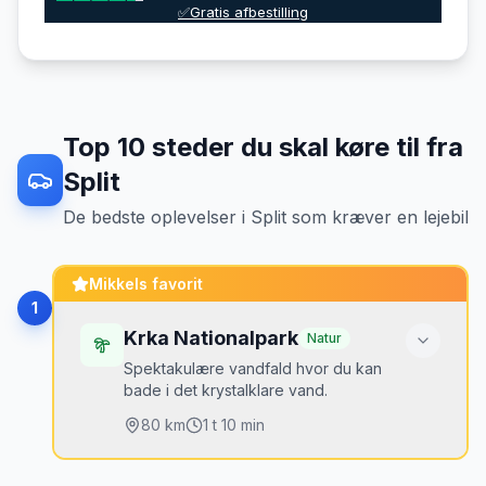
✅Gratis afbestilling
Top
10
steder du skal køre til fra
Split
De bedste oplevelser
i
Split
som kræver en lejebil
Mikkels favorit
1
Krka Nationalpark
Natur
Spektakulære vandfald hvor du kan
bade i det krystalklare vand.
80
km
1 t 10 min