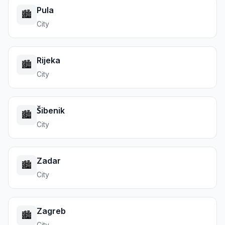
Pula
🏙️
City
Rijeka
🏙️
City
Šibenik
🏙️
City
Zadar
🏙️
City
Zagreb
🏙️
City