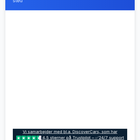
sted
Vi samarbejder med bl.a. DiscoverCars, som har
4,5 stjerner på Trustpilot – ✅24/7 support