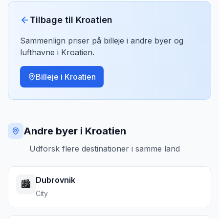
“
Brela har faktisk seks strande langs
kysten. Punta Rata med klippen i vandet er
Tilbage til
Kroatien
mest berømt, men gå videre til de andre for
mere plads.
”
Sammenlign priser på billeje i andre byer og
lufthavne i
Kroatien
.
Billeje i
Kroatien
Andre byer i Kroatien
Udforsk flere destinationer i samme land
Dubrovnik
🏙️
City