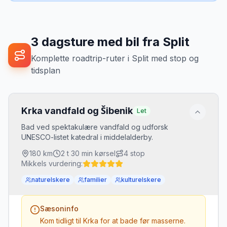
3
dagsture med bil fra
Split
Komplette roadtrip-ruter
i
Split
med stop og
tidsplan
Krka vandfald og Šibenik
Let
Bad ved spektakulære vandfald og udforsk
UNESCO-listet katedral i middelalderby.
180
km
2 t 30 min
kørsel
4
stop
Mikkels vurdering:
naturelskere
familier
kulturelskere
Sæsoninfo
Kom tidligt til Krka for at bade før masserne.