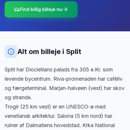
Find billig billeje nu
Alt om billeje
i
Split
Split har Diocletians palads fra 305 e.Kr. som
levende bycentrum. Riva-promenaden har caféliv
og færgeterminal. Marjan-halvøen (vest) har skov
og strande.
Trogir (25 km vest) er en UNESCO-ø med
venetiansk arkitektur. Salona (5 km nord) har
ruiner af Dalmatiens hovedstad. Krka National