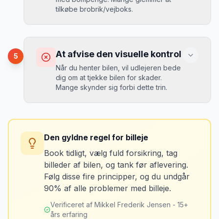
tilkøbe brobrik/vejboks.
kr. i selvrisiko. Siden har jeg altid
Løsning
booket med fuld forsikring.
”
Vælg altid "full-to-full" politik. Tank bilen
op på en lokal tankstation før aflevering -
Konsekvens
det tager 5 minutter.
Du risikerer at køre forkert for at undgå
At afvise den visuelle kontrol
5
bomveje, eller at betale med kontanter
Når du henter bilen, vil udlejeren bede
ved hver bom (langsommere og dyrere).
dig om at tjekke bilen for skader.
Mange skynder sig forbi dette trin.
Løsning
Spørg udlejeren om vejafgifts-enhed ved
Konsekvens
afhentning. Det koster typisk 50-100 kr. pr.
Du kan blive opkrævet for skader, der
uge og sparer tid og besvær.
Den gyldne regel for billeje
var der før du fik bilen.
Book tidligt, vælg fuld forsikring, tag
billeder af bilen, og tank før aflevering.
Løsning
Følg disse fire principper, og du undgår
Tag billeder af ALLE ridser, buler og
90% af alle problemer med billeje.
skader - selv de mindste. Tag også
billeder af kilometerstanden og
Verificeret af Mikkel Frederik Jensen - 15+
brændstofmåleren.
års erfaring