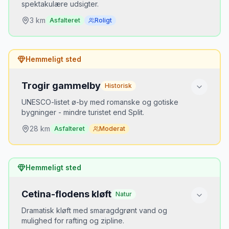
spektakulære udsigter.
Mikkels opdagelse
2019
3
km
Asfalteret
Roligt
MJ
“
Klis var Meereen i Game of Thrones.
Borgen rejser sig dramatisk over dalen, og
Hvorfor er det hemmeligt?
udsigten over Split og øerne er
Hemmeligt sted
spektakulær. En times besøg er nok.
”
Turister holder sig i gamlebyen
Trogir gammelby
Historisk
Bedste tidspunkt
Tidlig morgen eller solnedgang
UNESCO-listet ø-by med romanske og gotiske
bygninger - mindre turistet end Split.
Mikkels opdagelse
2020
28
km
Asfalteret
Moderat
MJ
“
Marjan er Splits grønne lunge. Gå op til
udsigten ved Telegrin og se ud over byen,
Hvorfor er det hemmeligt?
øerne og bjergene. Perfekt flugt fra
Hemmeligt sted
turistmasserne.
”
De fleste gør det som en kort dagstur
Cetina-flodens kløft
Natur
Bedste tidspunkt
Aften
Dramatisk kløft med smaragdgrønt vand og
mulighed for rafting og zipline.