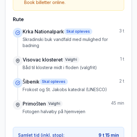
Book billetter online.
Rute
3 t
Krka Nationalpark
Skal opleves
Skradinski buk vandfald med mulighed for
badning
1 t
Visovac klosteret
Valgfri
Båd til klosterø midt i floden (valgfrit)
2 t
Šibenik
Skal opleves
Frokost og St. Jakobs katedral (UNESCO)
45 min
Primošten
Valgfri
Fotogen halvøby på hjemvejen
Samlet tid (inkl. stop):
9 t 15 min