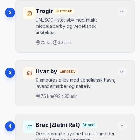
Højdepunkter
Skradinski buk vandfald
•
Trogir
Historisk
2
Badning ved vandfald
•
UNESCO-listet øby med intakt
middelalderby og venetiansk
Klosterø
•
arkitektur.
25
km
30 min
Bedste tidspunkt
Tidlig morgen
Højdepunkter
Parkering
Stor parkering ved Lozovac (inkl. i billet)
Katedral
•
Hvar by
Landsby
3
Kamerlengo-fæstning
•
Glamourøs ø-by med venetiansk havn,
Mikkels tip
lavendelmarker og natteliv.
Stenbrolagte gader
•
Kom tidligt for at bade før masserne. Tag
75
km
2 t 30 min
shuttlebus fra Lozovac. Kroatisk kørsel er
Bedste tidspunkt
generelt let.
Sen eftermiddag
Højdepunkter
Parkering
Venetiansk plads
•
Brač (Zlatni Rat)
Strand
4
Betalt parkering på fastlandet
Lavendelmarker
•
Øens berømte gyldne horn-strand der
skifter form med strømmen.