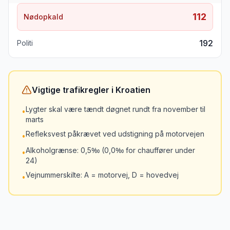
112
Nødopkald
192
Politi
Vigtige trafikregler
i
Kroatien
Lygter skal være tændt døgnet rundt fra november til
•
marts
Refleksvest påkrævet ved udstigning på motorvejen
•
Alkoholgrænse: 0,5‰ (0,0‰ for chauffører under
•
24)
Vejnummerskilte: A = motorvej, D = hovedvej
•