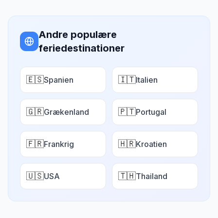
Andre populære
feriedestinationer
🇪🇸
🇮🇹
Spanien
Italien
🇬🇷
🇵🇹
Grækenland
Portugal
🇫🇷
🇭🇷
Frankrig
Kroatien
🇺🇸
🇹🇭
USA
Thailand