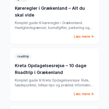
Køreregler i Grækenland – Alt du
skal vide
Komplet guide til køreregler i Grækenland.
Hastighedsgrænser, bomafgifter, parkering og
særlige regler fra en erfaren
Læs mere
biludlejningsekspert.
roadtrip
Kreta Opdagelsesrejse – 10 dage
Roadtrip i Grækenland
Komplet guide til Kreta Opdagelsesrejse: Rute,
højdepunkter, billeje-tips og praktisk information
til din Grækenland-roadtrip. Baseret på min egen
Læs mere
tur i juni 2022.