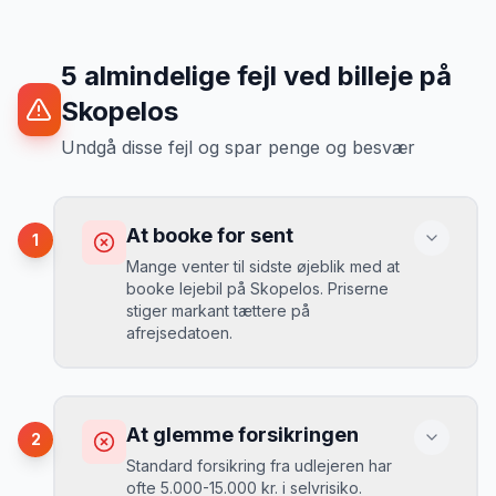
5
almindelige fejl ved billeje
på
Skopelos
Undgå disse fejl og spar penge og besvær
At booke for sent
1
Mange venter til sidste øjeblik med at
booke lejebil på Skopelos. Priserne
stiger markant tættere på
afrejsedatoen.
Konsekvens
Du betaler 30-50% mere, og de bedste
At glemme forsikringen
2
biler er udsolgt.
Standard forsikring fra udlejeren har
ofte 5.000-15.000 kr. i selvrisiko.