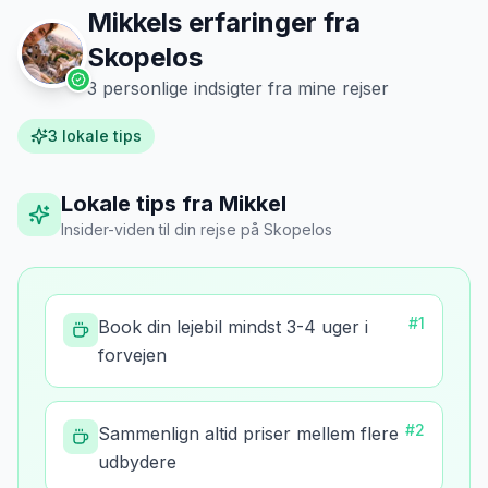
Mikkels erfaringer fra
Skopelos
3
personlige indsigter fra mine rejser
3
lokale tips
Lokale tips fra Mikkel
Insider-viden til din rejse
på
Skopelos
#
1
Book din lejebil mindst 3-4 uger i
forvejen
#
2
Sammenlign altid priser mellem flere
udbydere