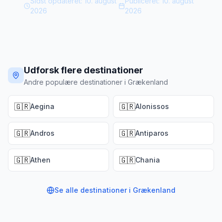
Sidst opdateret:
10. august
Publiceret:
10. august
2026
2026
Udforsk flere destinationer
Andre populære destinationer i Grækenland
🇬🇷
🇬🇷
Aegina
Alonissos
🇬🇷
🇬🇷
Andros
Antiparos
🇬🇷
🇬🇷
Athen
Chania
Se alle destinationer i
Grækenland