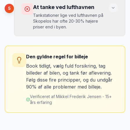
det tager 5 minutter.
Du kan blive opkrævet for skader, der
At tanke ved lufthavnen
5
var der før du fik bilen.
Tankstationer lige ved lufthavnen på
Skopelos har ofte 20-30% højere
priser end i byen.
Løsning
Tag billeder af ALLE ridser, buler og
skader - selv de mindste. Tag også
Konsekvens
billeder af kilometerstanden og
Du betaler unødvendigt meget for den
brændstofmåleren.
Den gyldne regel for billeje
sidste tankning.
Book tidligt, vælg fuld forsikring, tag
billeder af bilen, og tank før aflevering.
Mikkels erfaring
Oktober 2024
Løsning
MJ
Følg disse fire principper, og du undgår
“
Jeg fotograferer altid bilen fra alle
Tank bilen op et par kilometer fra
90% af alle problemer med billeje.
vinkler ved afhentning. Det har reddet
lufthavnen dagen før aflevering. Priserne
mig fra falske skadeskrav to gange.
”
er markant lavere.
Verificeret af Mikkel Frederik Jensen - 15+
års erfaring