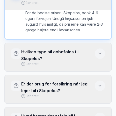
Generelt
For de bedste priser i Skopelos, book 4-6
uger i forvejen. Undgå højsæsonen (juli-
august) hvis muligt, da priserne kan være 2-3
gange højere end i lavsæsonen.
Hvilken type bil anbefales til
Skopelos?
Generelt
På Skopelos anbefales en mindre bil til de
smalle veje, medmindre du planlægger at køre
Er der brug for forsikring når jeg
på grusveje - så er en SUV eller 4x4 bedre.
lejer bil i Skopelos?
Generelt
Basis forsikring (CDW/LDW) er typisk
inkluderet, men har ofte høj selvrisiko. Overvej