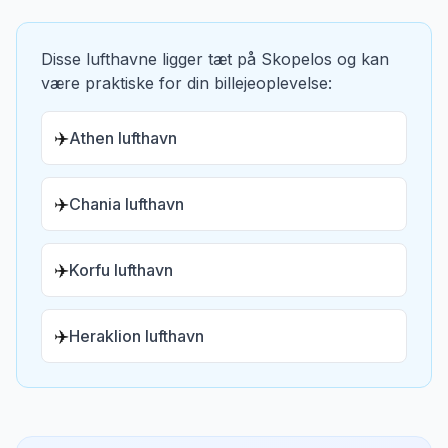
Disse lufthavne ligger tæt på
Skopelos
og kan
være praktiske for din billejeoplevelse:
✈️
Athen lufthavn
✈️
Chania lufthavn
✈️
Korfu lufthavn
✈️
Heraklion lufthavn