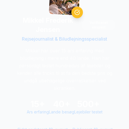
Mikkel Frederik
Verificeret
ekspert
Jensen
Rejsejournalist & Biludlejningsspecialist
Mikkel har over 15 ars erfaring med
biludlejning i mere end 40 lande. Han har
personligt testet hundredvis af lejebiler og
kender alle tricks til at fa den bedste pris og
undgå ubehagelige overraskelser ved
skranken.
15+
40+
500+
Ars erfaring
Lande besøg
Lejebiler testet