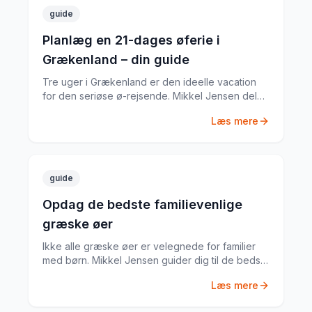
guide
Planlæg en 21-dages øferie i
Grækenland – din guide
Tre uger i Grækenland er den ideelle vacation
for den seriøse ø-rejsende. Mikkel Jensen deler
sin komplette plan for 21 dage med de bedste
Læs mere
øer, ruter og tips.
guide
Opdag de bedste familievenlige
græske øer
Ikke alle græske øer er velegnede for familier
med børn. Mikkel Jensen guider dig til de bedste
øer med sikre strande, gode faciliteter og
Læs mere
aktiviteter for alle aldre.