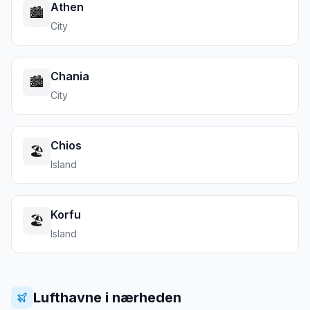
Athen
🏙️
City
Chania
🏙️
City
Chios
🏖️
Island
Korfu
🏖️
Island
Lufthavne i nærheden