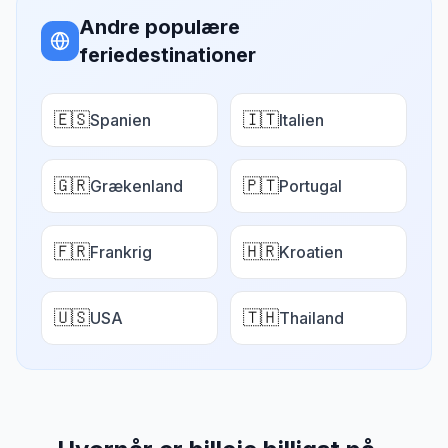
Andre populære
feriedestinationer
🇪🇸
🇮🇹
Spanien
Italien
🇬🇷
🇵🇹
Grækenland
Portugal
🇫🇷
🇭🇷
Frankrig
Kroatien
🇺🇸
🇹🇭
USA
Thailand