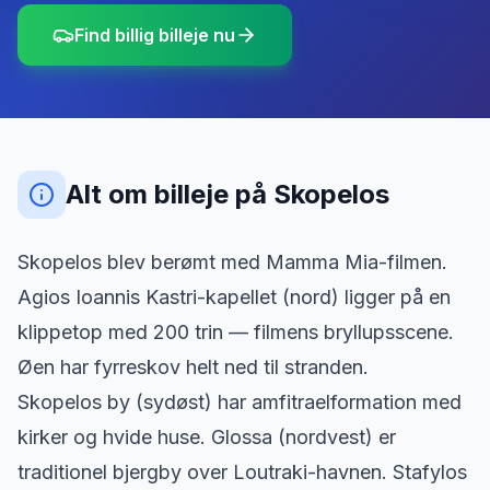
Find billig billeje nu
Alt om billeje
på
Skopelos
Skopelos blev berømt med Mamma Mia-filmen.
Agios Ioannis Kastri-kapellet (nord) ligger på en
klippetop med 200 trin — filmens bryllupsscene.
Øen har fyrreskov helt ned til stranden.
Skopelos by (sydøst) har amfitraelformation med
kirker og hvide huse. Glossa (nordvest) er
traditionel bjergby over Loutraki-havnen. Stafylos