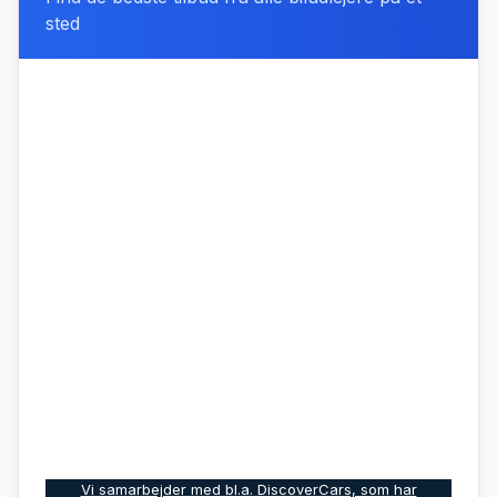
sted
Vi samarbejder med bl.a. DiscoverCars, som har