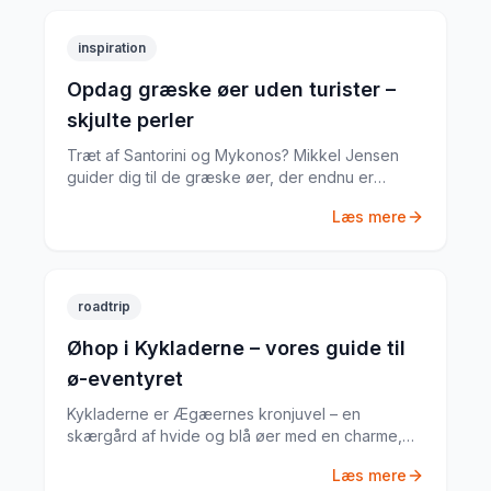
inspiration
Opdag græske øer uden turister –
skjulte perler
Træt af Santorini og Mykonos? Mikkel Jensen
guider dig til de græske øer, der endnu er
autentiske og nærmest turistfrie – steder, der
Læs mere
minder om, hvad Grækenland var for en
generation siden.
roadtrip
Øhop i Kykladerne – vores guide til
ø-eventyret
Kykladerne er Ægæernes kronjuvel – en
skærgård af hvide og blå øer med en charme,
der tiltrækker rejsende fra hele verden. Mikkel
Læs mere
Jensen guider dig til den bedste øhop-rute.