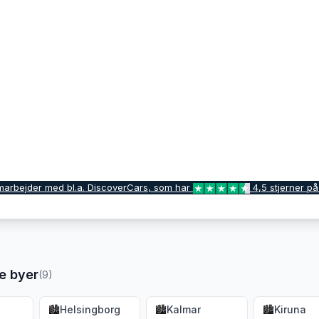
marbejder med bl.a. DiscoverCars, som har
4,5 stjerner på
e byer
(
9
)
🏙️
Helsingborg
🏙️
Kalmar
🏙️
Kiruna