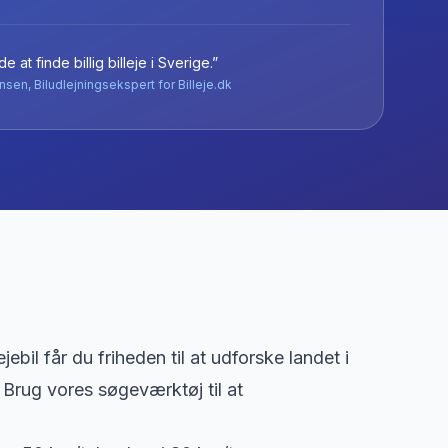
e at finde billig billeje
i
Sverige
.”
nsen, Biludlejningsekspert for Billeje.dk
ebil får du friheden til at udforske landet i
 Brug vores søgeværktøj til at