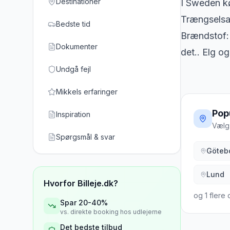
Destinationer
I Sweden kø
Trængselsaf
Bedste tid
Brændstof: 
Dokumenter
det.. Elg og
Undgå fejl
Mikkels erfaringer
Pop
Inspiration
Vælg 
Spørgsmål & svar
Göteb
Lund
Hvorfor Billeje.dk?
og
1
flere 
Spar 20-40%
vs. direkte booking hos udlejerne
Det bedste tilbud