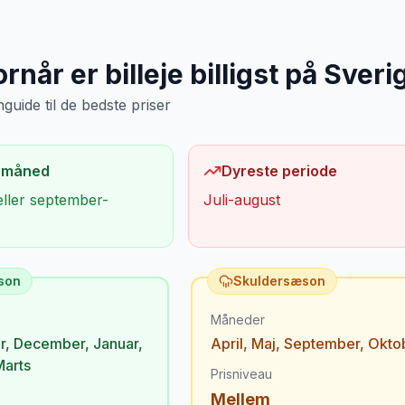
rnår er billeje billigst på
Sveri
uide til de bedste priser
 måned
Dyreste periode
eller september-
Juli-august
son
Skuldersæson
Måneder
r
,
December
,
Januar
,
April
,
Maj
,
September
,
Okto
Marts
Prisniveau
Mellem