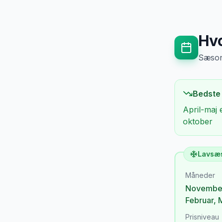
Hvo
Sæsong
Bedste
April-maj 
oktober
Lavsæ
Måneder
Novembe
Februar
,
Prisniveau