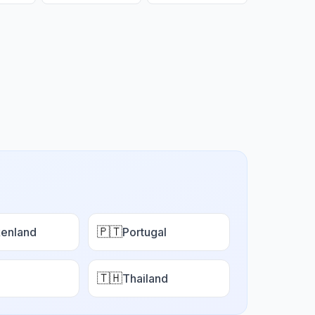
🇵🇹
enland
Portugal
🇹🇭
Thailand