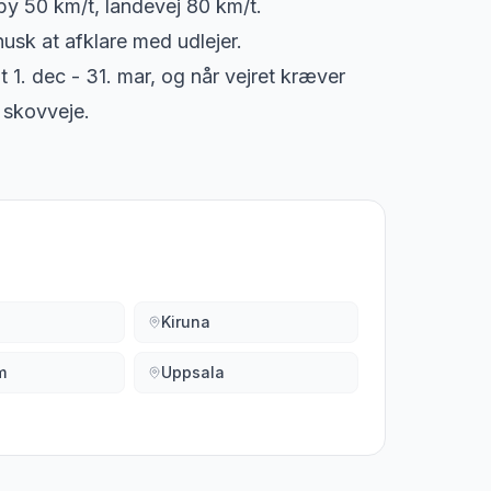
by 50 km/t, landevej 80 km/t.
sk at afklare med udlejer.
t 1. dec - 31. mar, og når vejret kræver
å skovveje.
Kiruna
m
Uppsala