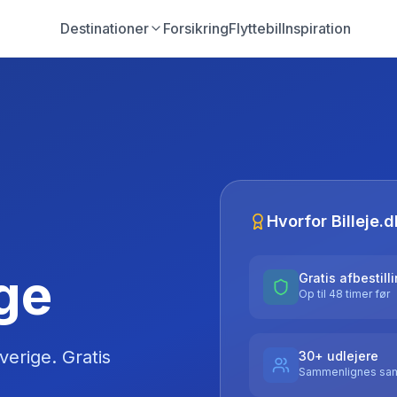
Destinationer
Forsikring
Flyttebil
Inspiration
Hvorfor Billeje.d
ige
Gratis afbestill
Op til 48 timer før
verige
. Gratis
30+ udlejere
Sammenlignes sam