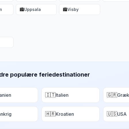
m
🏙️
Uppsala
🏙️
Visby
dre populære feriedestinationer
🇮🇹
🇬🇷
anien
Italien
Græk
🇭🇷
🇺🇸
ankrig
Kroatien
USA