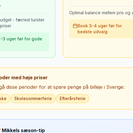
Optimal balance mellem pris og v
udget - færrest turister
priser
Book 3-4 uger før for
bedste udvalg
-3 uger før for gode
oder med høje priser
å disse perioder for at spare penge på billeje i
Sverige
:
ske
Skolesommerferie
Efterårsferie
Mikkels sæson-tip