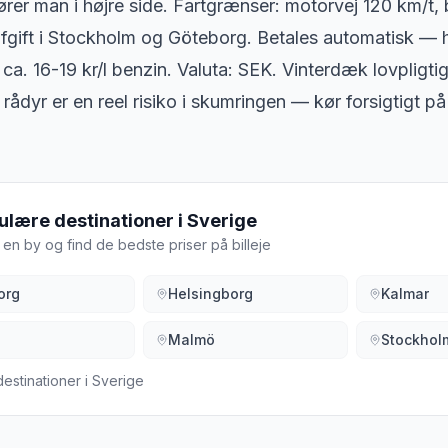
rer man i højre side. Fartgrænser: motorvej 120 km/t, 
gift i Stockholm og Göteborg. Betales automatisk — hu
ca. 16-19 kr/l benzin. Valuta: SEK. Vinterdæk lovpligtig
 rådyr er en reel risiko i skumringen — kør forsigtigt p
ulære destinationer i
Sverige
en by og find de bedste priser på billeje
org
Helsingborg
Kalmar
Malmö
Stockhol
destinationer i
Sverige