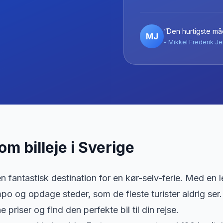
“Den hurtigste måd
MJ
- Mikkel Frederik Je
 om billeje
i
Sverige
n fantastisk destination for en kør-selv-ferie. Med en lej
mpo og opdage steder, som de fleste turister aldrig ser.
priser og find den perfekte bil til din rejse.