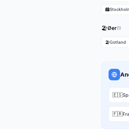
🏙️
Stockhol
🏖️
Øer
(
1
)
🏖️
Gotland
An
🇪🇸
Sp
🇫🇷
Fr