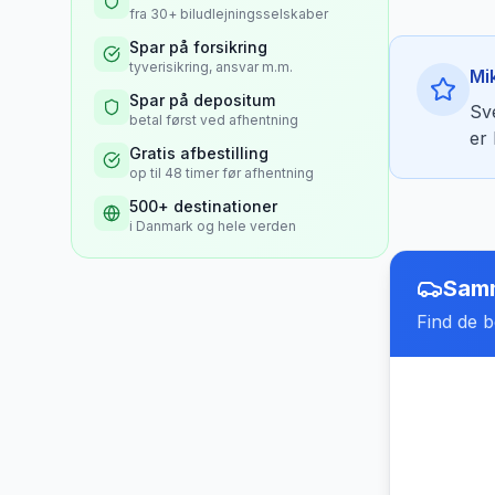
fra 30+ biludlejningsselskaber
Spar på forsikring
tyverisikring, ansvar m.m.
Mi
Spar på depositum
Sv
betal først ved afhentning
er 
Gratis afbestilling
op til 48 timer før afhentning
500+ destinationer
i Danmark og hele verden
Samm
Find de be