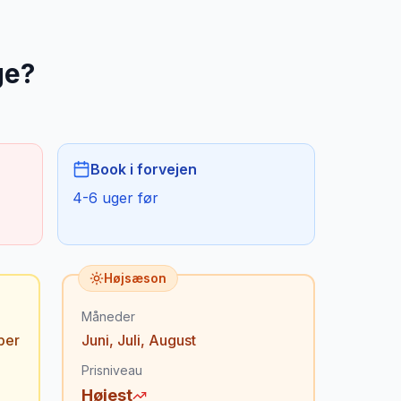
ge
?
Book i forvejen
4-6 uger før
Højsæson
Måneder
ber
Juni
,
Juli
,
August
Prisniveau
Højest