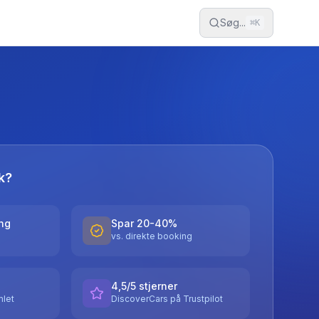
Søg...
⌘
K
k?
ing
Spar 20-40%
vs. direkte booking
4,5/5 stjerner
let
DiscoverCars på Trustpilot