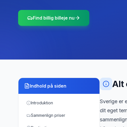
Find billig billeje nu
Alt
Indhold på siden
Sverige er e
Introduktion
dit eget te
Sammenlign priser
sammenligne 