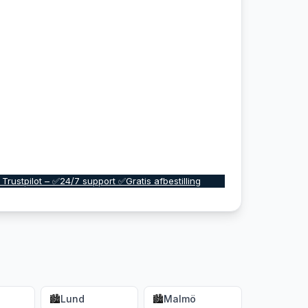
 Trustpilot – ✅24/7 support ✅Gratis afbestilling
🏙️
Lund
🏙️
Malmö