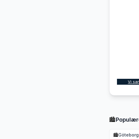
Vi sa
🏙️
Populær
🏙️
Göteborg