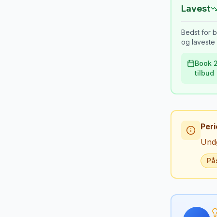
Lavest
Bedst for b
og laveste 
Book 2
tilbud
Peri
Undg
På