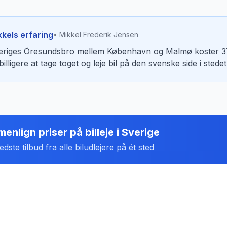
kkels erfaring
• Mikkel Frederik Jensen
eriges Öresundsbro mellem København og Malmø koster 375
billigere at tage toget og leje bil på den svenske side i stede
enlign priser på billeje
i
Sverige
dste tilbud fra alle biludlejere på ét sted