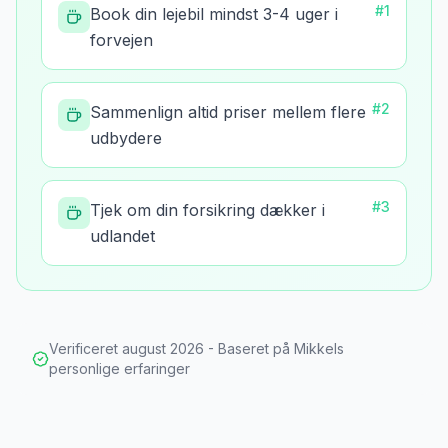
#
1
Book din lejebil mindst 3-4 uger i
forvejen
#
2
Sammenlign altid priser mellem flere
udbydere
#
3
Tjek om din forsikring dækker i
udlandet
Verificeret
august 2026
- Baseret på Mikkels
personlige erfaringer