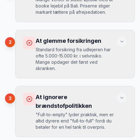
booke lejebil på Bali. Priserne stiger
markant tættere på afrejsedatoen.
Konsekvens
Du betaler 30-50% mere, og de bedste
At glemme forsikringen
2
biler er udsolgt.
Standard forsikring fra udlejeren har
ofte 5.000-15.000 kr. i selvrisiko.
Mange opdager det først ved
Løsning
skranken.
Book 4-6 uger før din rejse. I højsæsonen
(juni-august) bør du booke 6-8 uger før.
Konsekvens
Ved selv en mindre skade kan du blive
At ignorere
3
opkrævet tusindvis af kroner.
Mikkels erfaring
August 2024
MJ
brændstofpolitikken
“
I august 2024 så jeg priserne på Bali
"Full-to-empty" lyder praktisk, men er
stige fra 189 kr/dag til 349 kr/dag på
altid dyrere end "full-to-full" fordi du
bare 2 uger. Book tidligt!
”
Løsning
betaler for en hel tank til overpris.
Book altid med fuld kaskoforsikring uden
selvrisiko. Det koster typisk 30-50 kr.