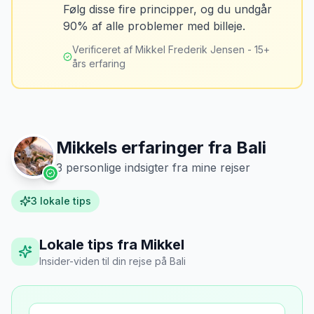
Løsning
MJ
Følg disse fire principper, og du undgår
“
Jeg fotograferer altid bilen fra alle
Tank bilen op et par kilometer fra
90% af alle problemer med billeje.
vinkler ved afhentning. Det har reddet
lufthavnen dagen før aflevering. Priserne
mig fra falske skadeskrav to gange.
”
er markant lavere.
Verificeret af Mikkel Frederik Jensen - 15+
års erfaring
Mikkels erfaringer fra
Bali
3
personlige indsigter fra mine rejser
3
lokale tips
Lokale tips fra Mikkel
Insider-viden til din rejse
på
Bali