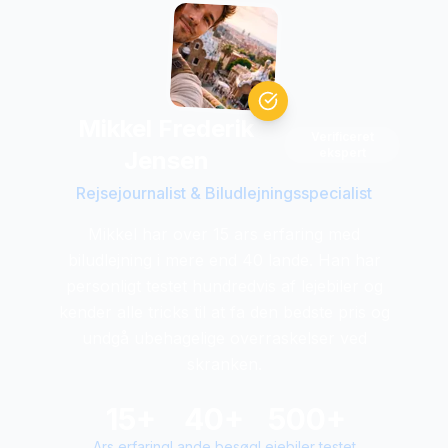
Mikkel Frederik
Verificeret
ekspert
Jensen
Rejsejournalist & Biludlejningsspecialist
Mikkel har over 15 ars erfaring med
biludlejning i mere end 40 lande. Han har
personligt testet hundredvis af lejebiler og
kender alle tricks til at fa den bedste pris og
undgå ubehagelige overraskelser ved
skranken.
15+
40+
500+
Ars erfaring
Lande besøg
Lejebiler testet