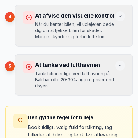
ekstra pr. dag, men giver ro i sindet.
Konsekvens
Du betaler 20-30% mere for brændstof,
At afvise den visuelle kontrol
4
da udlejeren tager høje benzinpriser.
Mikkels erfaring
September 2023
Når du henter bilen, vil udlejeren bede
MJ
dig om at tjekke bilen for skader.
“
En lille bule i døren kostede mig 8.000
Mange skynder sig forbi dette trin.
kr. i selvrisiko. Siden har jeg altid
Løsning
booket med fuld forsikring.
”
Vælg altid "full-to-full" politik. Tank bilen
op på en lokal tankstation før aflevering -
Konsekvens
det tager 5 minutter.
Du kan blive opkrævet for skader, der
At tanke ved lufthavnen
5
var der før du fik bilen.
Tankstationer lige ved lufthavnen på
Bali har ofte 20-30% højere priser end
i byen.
Løsning
Tag billeder af ALLE ridser, buler og
skader - selv de mindste. Tag også
Konsekvens
billeder af kilometerstanden og
Du betaler unødvendigt meget for den
brændstofmåleren.
Den gyldne regel for billeje
sidste tankning.
Book tidligt, vælg fuld forsikring, tag
billeder af bilen, og tank før aflevering.
Mikkels erfaring
Oktober 2024