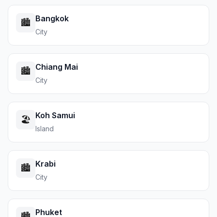
Bangkok
🏙️
City
Chiang Mai
🏙️
City
Koh Samui
🏖️
Island
Krabi
🏙️
City
Phuket
🏙️