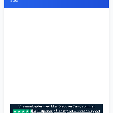
sted
Vi samarbejder med bl.a. DiscoverCars, som har
4,5 stjerner på Trustpilot – ✅24/7 support