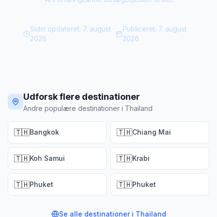
Sidst opdateret:
7. august
Publiceret:
7. august
2026
2026
Udforsk flere destinationer
Andre populære destinationer i Thailand
🇹🇭
🇹🇭
Bangkok
Chiang Mai
🇹🇭
🇹🇭
Koh Samui
Krabi
🇹🇭
🇹🇭
Phuket
Phuket
Se alle destinationer i
Thailand