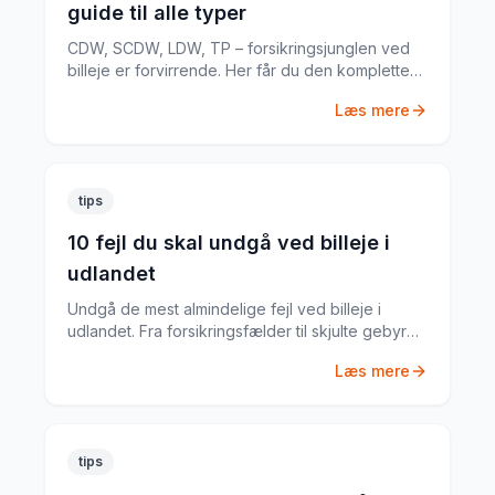
guide til alle typer
CDW, SCDW, LDW, TP – forsikringsjunglen ved
billeje er forvirrende. Her får du den komplette
guide til hvad du har brug for.
Læs mere
tips
10 fejl du skal undgå ved billeje i
udlandet
Undgå de mest almindelige fejl ved billeje i
udlandet. Fra forsikringsfælder til skjulte gebyrer
– her er alt du skal vide.
Læs mere
tips