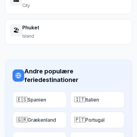
City
Phuket
🏖️
Island
Andre populære
feriedestinationer
🇪🇸
🇮🇹
Spanien
Italien
🇬🇷
🇵🇹
Grækenland
Portugal