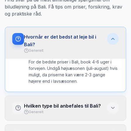
biludlejning på Bali. Få tips om priser, forsikring, krav
og praktiske råd.
Hvornår er det bedst at leje bil i
Bali?
Generelt
For de bedste priser i Bali, book 4-6 uger i
forvejen. Undgå højsæsonen (juli-august) hvis
muligt, da priserne kan være 2-3 gange
højere end i lavsæsonen.
Hvilken type bil anbefales til Bali?
Generelt
På Bali anbefales en mindre bil til de smalle
veje, medmindre du planlægger at køre på