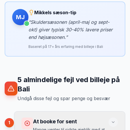
Mikkels sæson-tip
MJ
“
Skuldersæsonen (april-maj og sept-
okt) giver typisk 30-40% lavere priser
end højsæsonen.
”
Baseret på
17
+ års erfaring med billeje i
Bali
5
almindelige fejl ved billeje
på
Bali
Undgå disse fejl og spar penge og besvær
At booke for sent
1
Mange venter til sidste øjeblik med at