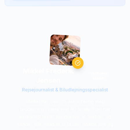
Mikkel Frederik
Verificeret
ekspert
Jensen
Rejsejournalist & Biludlejningsspecialist
Mikkel har over 15 ars erfaring med
biludlejning i mere end 40 lande. Han har
personligt testet hundredvis af lejebiler og
kender alle tricks til at fa den bedste pris og