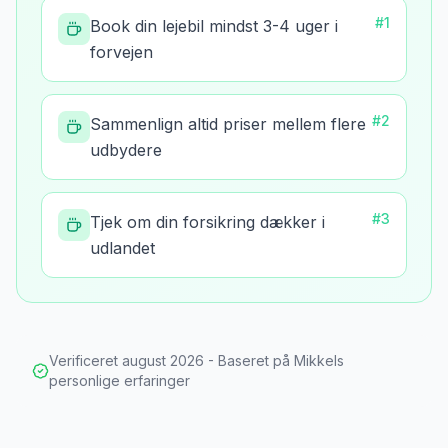
#
1
Book din lejebil mindst 3-4 uger i
forvejen
#
2
Sammenlign altid priser mellem flere
udbydere
#
3
Tjek om din forsikring dækker i
udlandet
Verificeret
august 2026
- Baseret på Mikkels
personlige erfaringer