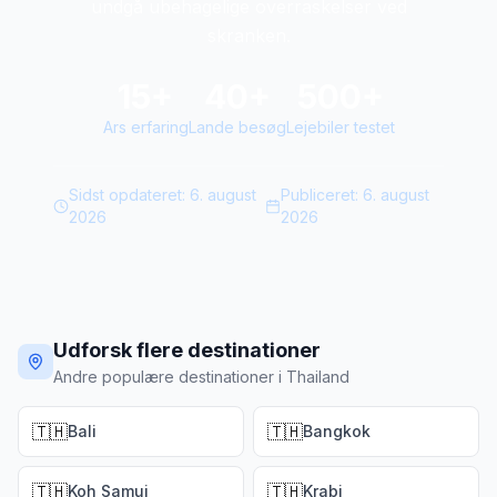
undgå ubehagelige overraskelser ved
skranken.
15+
40+
500+
Ars erfaring
Lande besøg
Lejebiler testet
Sidst opdateret:
6. august
Publiceret:
6. august
2026
2026
Udforsk flere destinationer
Andre populære destinationer i Thailand
🇹🇭
🇹🇭
Bali
Bangkok
🇹🇭
🇹🇭
Koh Samui
Krabi