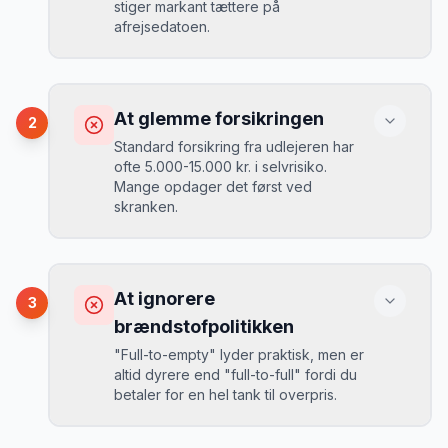
stiger markant tættere på
afrejsedatoen.
Konsekvens
Du betaler 30-50% mere, og de bedste
At glemme forsikringen
2
biler er udsolgt.
Standard forsikring fra udlejeren har
ofte 5.000-15.000 kr. i selvrisiko.
Mange opdager det først ved
Løsning
skranken.
Book 4-6 uger før din rejse. I højsæsonen
(juni-august) bør du booke 6-8 uger før.
Konsekvens
Ved selv en mindre skade kan du blive
At ignorere
3
opkrævet tusindvis af kroner.
Mikkels erfaring
August 2024
MJ
brændstofpolitikken
“
I august 2024 så jeg priserne i Chiang
"Full-to-empty" lyder praktisk, men er
Mai stige fra 189 kr/dag til 349 kr/dag
altid dyrere end "full-to-full" fordi du
på bare 2 uger. Book tidligt!
”
Løsning
betaler for en hel tank til overpris.
Book altid med fuld kaskoforsikring uden
selvrisiko. Det koster typisk 30-50 kr.
ekstra pr. dag, men giver ro i sindet.