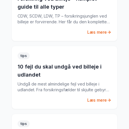
guide til alle typer
CDW, SCDW, LDW, TP – forsikringsjunglen ved
billeje er forvirrende. Her får du den komplette
guide til hvad du har brug for.
Læs mere
tips
10 fejl du skal undgå ved billeje i
udlandet
Undgå de mest almindelige fejl ved billeje i
udlandet. Fra forsikringsfælder til skjulte gebyrer
– her er alt du skal vide.
Læs mere
tips