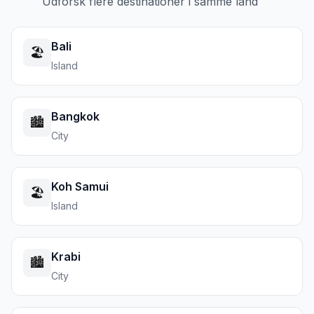
Udforsk flere destinationer i samme land
Bali
🏖️
Island
Bangkok
🏙️
City
Koh Samui
🏖️
Island
Krabi
🏙️
City