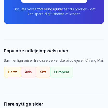
Tip: Læs vores
forsikringsguide
før du booker – det
kan spare dig tusindvis af kroner.
Populære udlejningsselskaber
Sammenlign priser fra disse velkendte biludlejere
i
Chiang Mai
:
Hertz
Avis
Sixt
Europcar
Flere nyttige sider