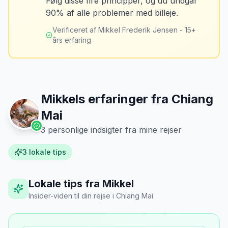
Følg disse fire principper, og du undgår
“
Jeg fotograferer altid bilen fra alle
Tank bilen op et par kilometer fra
90% af alle problemer med billeje.
vinkler ved afhentning. Det har reddet
lufthavnen dagen før aflevering. Priserne
mig fra falske skadeskrav to gange.
”
er markant lavere.
Verificeret af Mikkel Frederik Jensen - 15+
års erfaring
Mikkels erfaringer fra
Chiang
Mai
3
personlige indsigter fra mine rejser
3
lokale tips
Lokale tips fra Mikkel
Insider-viden til din rejse
i
Chiang Mai