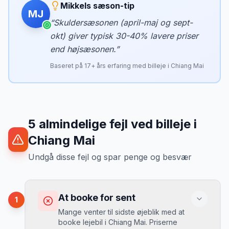
Mikkels sæson-tip
MJ
“
Skuldersæsonen (april-maj og sept-
okt) giver typisk 30-40% lavere priser
end højsæsonen.
”
Baseret på
17
+ års erfaring med billeje i
Chiang Mai
5
almindelige fejl ved billeje
i
Chiang Mai
Undgå disse fejl og spar penge og besvær
At booke for sent
1
Mange venter til sidste øjeblik med at
booke lejebil i Chiang Mai. Priserne