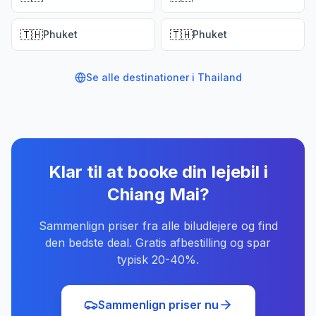
🇹🇭
🇹🇭
Phuket
Phuket
Se alle destinationer i
Thailand
Klar til at booke din lejebil
i
Chiang Mai
?
Sammenlign priser fra alle biludlejere og find
den bedste deal. Gratis afbestilling og spar
typisk 20-40%.
Sammenlign priser nu