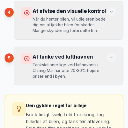
Konsekvens
Du betaler 20-30% mere for brændstof,
At afvise den visuelle kontrol
4
da udlejeren tager høje benzinpriser.
Mikkels erfaring
September 2023
Når du henter bilen, vil udlejeren bede
MJ
dig om at tjekke bilen for skader.
“
En lille bule i døren kostede mig 8.000
Mange skynder sig forbi dette trin.
kr. i selvrisiko. Siden har jeg altid
Løsning
booket med fuld forsikring.
”
Vælg altid "full-to-full" politik. Tank bilen
op på en lokal tankstation før aflevering -
Konsekvens
det tager 5 minutter.
Du kan blive opkrævet for skader, der
At tanke ved lufthavnen
5
var der før du fik bilen.
Tankstationer lige ved lufthavnen i
Chiang Mai har ofte 20-30% højere
priser end i byen.
Løsning
Tag billeder af ALLE ridser, buler og
skader - selv de mindste. Tag også
Konsekvens
billeder af kilometerstanden og
Du betaler unødvendigt meget for den
brændstofmåleren.
Den gyldne regel for billeje
sidste tankning.
Book tidligt, vælg fuld forsikring, tag
billeder af bilen, og tank før aflevering.
Mikkels erfaring
Oktober 2024
Løsning
MJ