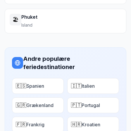
Phuket
🏖️
Island
Andre populære
feriedestinationer
🇪🇸
🇮🇹
Spanien
Italien
🇬🇷
🇵🇹
Grækenland
Portugal
🇫🇷
🇭🇷
Frankrig
Kroatien