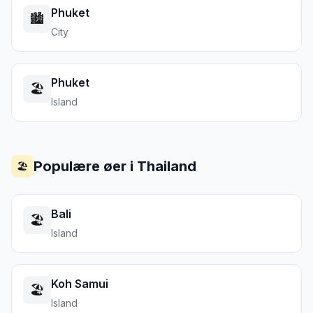
Phuket
🏙️
City
Phuket
🏖️
Island
Populære øer i
Thailand
🏖️
Bali
🏖️
Island
Koh Samui
🏖️
Island