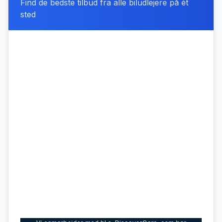
Find de bedste tilbud fra alle biludlejere på ét
sted