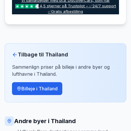
Vi samarbejder med bl.a. DiscoverCars, som har
4,5 stjerner på Trustpilot – ✅24/7 support
✅Gratis afbestilling
Tilbage til
Thailand
Sammenlign priser på billeje i andre byer og
lufthavne i
Thailand
.
Billeje i
Thailand
Andre byer i Thailand