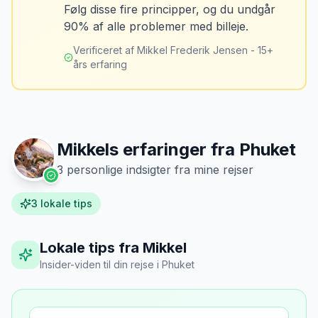
Løsning
MJ
Følg disse fire principper, og du undgår
“
Jeg fotograferer altid bilen fra alle
Tank bilen op et par kilometer fra
90% af alle problemer med billeje.
vinkler ved afhentning. Det har reddet
lufthavnen dagen før aflevering. Priserne
mig fra falske skadeskrav to gange.
”
er markant lavere.
Verificeret af Mikkel Frederik Jensen - 15+
års erfaring
Mikkels erfaringer fra
Phuket
3
personlige indsigter fra mine rejser
3
lokale tips
Lokale tips fra Mikkel
Insider-viden til din rejse
i
Phuket