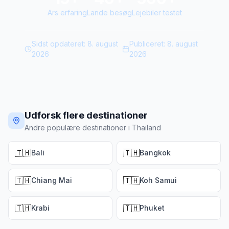
Ars erfaring
Lande besøg
Lejebiler testet
Sidst opdateret:
8. august
Publiceret:
8. august
2026
2026
Udforsk flere destinationer
Andre populære destinationer i Thailand
🇹🇭
🇹🇭
Bali
Bangkok
🇹🇭
🇹🇭
Chiang Mai
Koh Samui
🇹🇭
🇹🇭
Krabi
Phuket