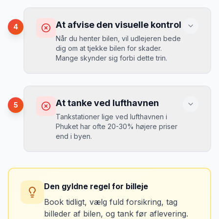
ekstra pr. dag, men giver ro i sindet.
Konsekvens
Du betaler 20-30% mere for brændstof,
At afvise den visuelle kontrol
4
da udlejeren tager høje benzinpriser.
Mikkels erfaring
September 2023
Når du henter bilen, vil udlejeren bede
MJ
dig om at tjekke bilen for skader.
“
En lille bule i døren kostede mig 8.000
Mange skynder sig forbi dette trin.
kr. i selvrisiko. Siden har jeg altid
Løsning
booket med fuld forsikring.
”
Vælg altid "full-to-full" politik. Tank bilen
op på en lokal tankstation før aflevering -
Konsekvens
det tager 5 minutter.
Du kan blive opkrævet for skader, der
At tanke ved lufthavnen
5
var der før du fik bilen.
Tankstationer lige ved lufthavnen i
Phuket har ofte 20-30% højere priser
end i byen.
Løsning
Tag billeder af ALLE ridser, buler og
skader - selv de mindste. Tag også
Konsekvens
billeder af kilometerstanden og
Du betaler unødvendigt meget for den
brændstofmåleren.
Den gyldne regel for billeje
sidste tankning.
Book tidligt, vælg fuld forsikring, tag
billeder af bilen, og tank før aflevering.
Mikkels erfaring
Oktober 2024