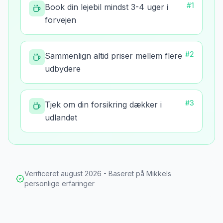
#
1
Book din lejebil mindst 3-4 uger i
forvejen
#
2
Sammenlign altid priser mellem flere
udbydere
#
3
Tjek om din forsikring dækker i
udlandet
Verificeret
august 2026
- Baseret på Mikkels
personlige erfaringer