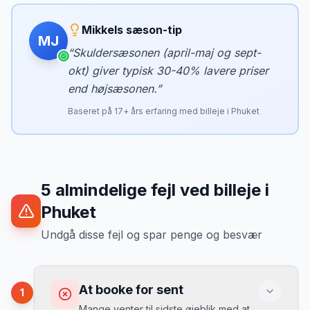
Mikkels sæson-tip
MJ
“
Skuldersæsonen (april-maj og sept-
okt) giver typisk 30-40% lavere priser
end højsæsonen.
”
Baseret på
17
+ års erfaring med billeje i
Phuket
5
almindelige fejl ved billeje
i
Phuket
Undgå disse fejl og spar penge og besvær
At booke for sent
1
Mange venter til sidste øjeblik med at