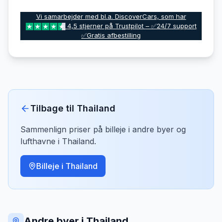
Vi samarbejder med bl.a. DiscoverCars, som har
4,5 stjerner på Trustpilot – ✅24/7 support
✅Gratis afbestilling
Tilbage til
Thailand
Sammenlign priser på billeje i andre byer og
lufthavne i
Thailand
.
Billeje i
Thailand
Andre byer i Thailand