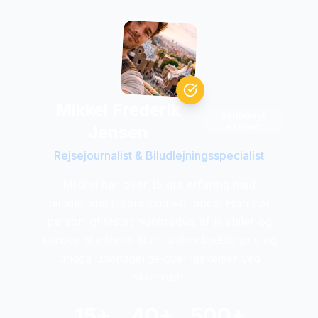
Mikkel Frederik
Verificeret
ekspert
Jensen
Rejsejournalist & Biludlejningsspecialist
Mikkel har over 15 ars erfaring med
biludlejning i mere end 40 lande. Han har
personligt testet hundredvis af lejebiler og
kender alle tricks til at fa den bedste pris og
undgå ubehagelige overraskelser ved
skranken.
15+
40+
500+