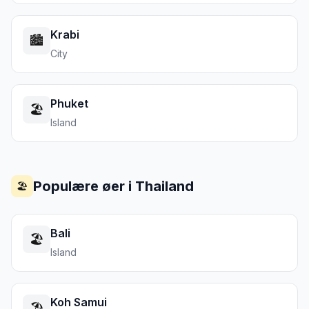
Krabi
🏙️
City
Phuket
🏖️
Island
Populære øer i
Thailand
🏖️
Bali
🏖️
Island
Koh Samui
🏖️