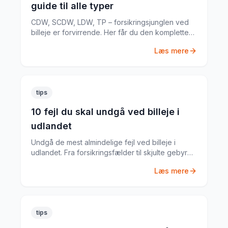
guide til alle typer
CDW, SCDW, LDW, TP – forsikringsjunglen ved
billeje er forvirrende. Her får du den komplette
guide til hvad du har brug for.
Læs mere
tips
10 fejl du skal undgå ved billeje i
udlandet
Undgå de mest almindelige fejl ved billeje i
udlandet. Fra forsikringsfælder til skjulte gebyrer
– her er alt du skal vide.
Læs mere
tips