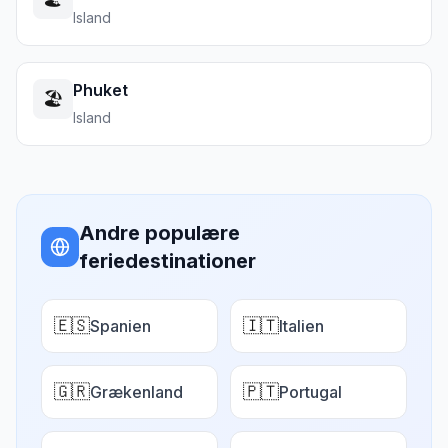
Island
Phuket
🏖️
Island
Andre populære
feriedestinationer
🇪🇸
🇮🇹
Spanien
Italien
🇬🇷
🇵🇹
Grækenland
Portugal