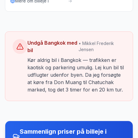
Mere om billeje i
→
Undgå Bangkok med
• Mikkel Frederik
Jensen
bil
Kør aldrig bil i Bangkok — trafikken er
kaotisk og parkering umulig. Lej kun bil til
udflugter udenfor byen. Da jeg forsøgte
at køre fra Don Muang til Chatuchak
marked, tog det 3 timer for en 20 km tur.
Sammenlign priser på billeje
i