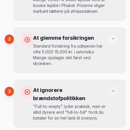
booke lejebil i Phuket. Priserne stiger
markant tættere på afrejsedatoen.
Konsekvens
Du betaler 30-50% mere, og de bedste
At glemme forsikringen
2
biler er udsolgt.
Standard forsikring fra udlejeren har
ofte 5.000-15.000 kr. i selvrisiko.
Mange opdager det først ved
Løsning
skranken.
Book 4-6 uger før din rejse. I højsæsonen
(juni-august) bør du booke 6-8 uger før.
Konsekvens
Ved selv en mindre skade kan du blive
At ignorere
3
opkrævet tusindvis af kroner.
Mikkels erfaring
August 2024
MJ
brændstofpolitikken
“
I august 2024 så jeg priserne i Phuket
"Full-to-empty" lyder praktisk, men er
stige fra 189 kr/dag til 349 kr/dag på
altid dyrere end "full-to-full" fordi du
bare 2 uger. Book tidligt!
”
Løsning
betaler for en hel tank til overpris.
Book altid med fuld kaskoforsikring uden
selvrisiko. Det koster typisk 30-50 kr.