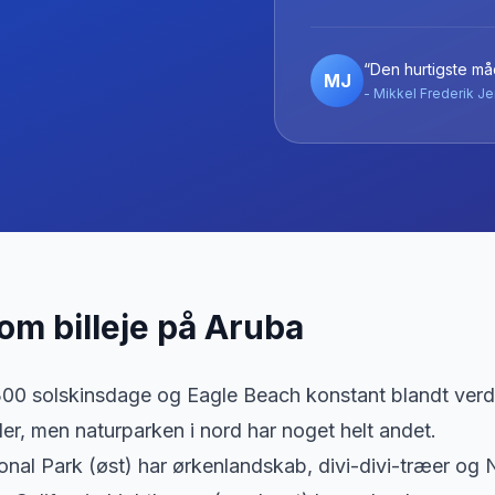
“Den hurtigste måd
MJ
- Mikkel Frederik Je
 om billeje
på
Aruba
300 solskinsdage og Eagle Beach konstant blandt ver
ler, men naturparken i nord har noget helt andet.
onal Park (øst) har ørkenlandskab, divi-divi-træer og