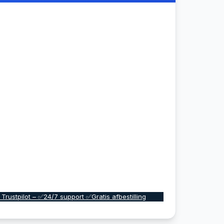
 Trustpilot – ✅24/7 support ✅Gratis afbestilling