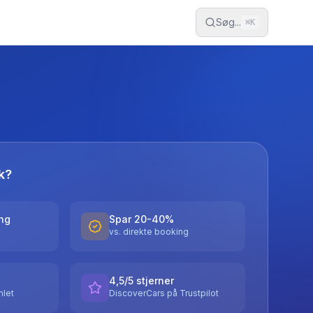
Søg...
⌘
K
k?
ing
Spar 20-40%
vs. direkte booking
4,5/5 stjerner
let
DiscoverCars på Trustpilot