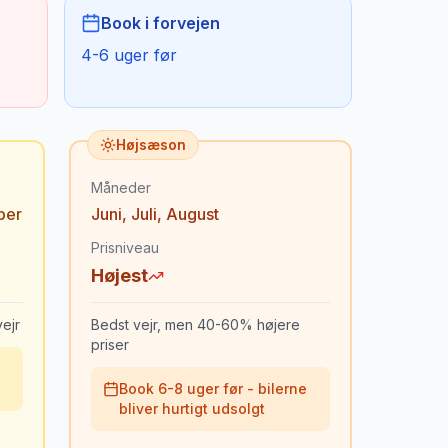
Book i forvejen
4-6 uger før
Højsæson
Måneder
ber
Juni
,
Juli
,
August
Prisniveau
Højest
ejr
Bedst vejr, men 40-60% højere
priser
Book 6-8 uger før - bilerne
bliver hurtigt udsolgt