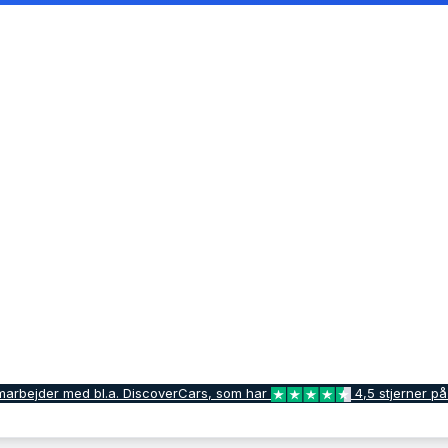
marbejder med bl.a. DiscoverCars, som har
4,5 stjerner på