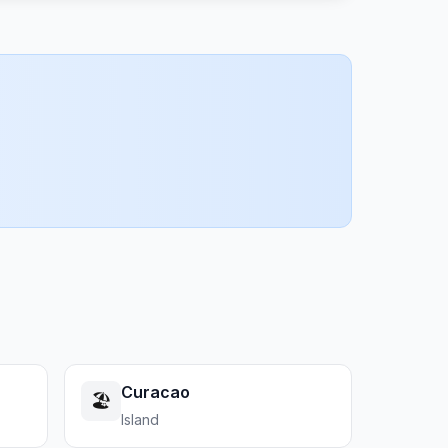
Curacao
🏖️
Island