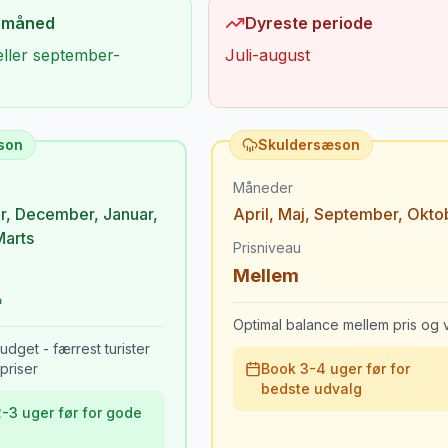
 måned
Dyreste periode
eller september-
Juli-august
son
Skuldersæson
Måneder
r
,
December
,
Januar
,
April
,
Maj
,
September
,
Okto
Marts
Prisniveau
Mellem
Optimal balance mellem pris og v
udget - færrest turister
priser
Book 3-4 uger før for
bedste udvalg
-3 uger før for gode