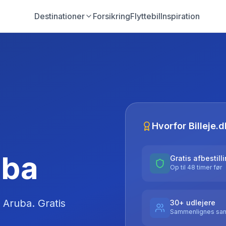
Destinationer
Forsikring
Flyttebil
Inspiration
Hvorfor Billeje.d
uba
Gratis afbestill
Op til 48 timer før
Aruba
. Gratis
30+ udlejere
Sammenlignes sam