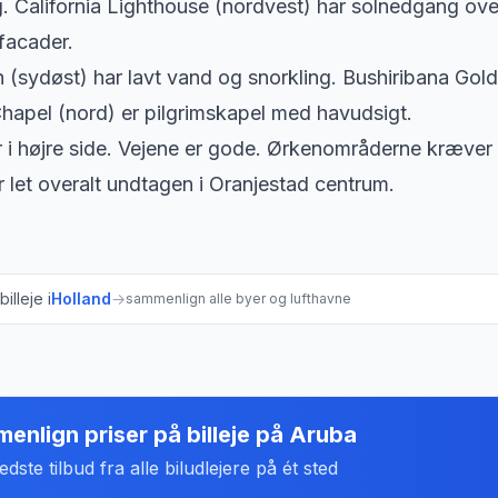
g. California Lighthouse (nordvest) har solnedgang ove
facader.
(sydøst) har lavt vand og snorkling. Bushiribana Gold 
Chapel (nord) er pilgrimskapel med havudsigt.
 i højre side. Vejene er gode. Ørkenområderne kræver 
r let overalt undtagen i Oranjestad centrum.
illeje i
Holland
→
sammenlign alle byer og lufthavne
enlign priser på billeje
på
Aruba
dste tilbud fra alle biludlejere på ét sted