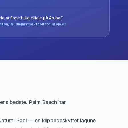
e at finde billig billeje
på
Aruba
.”
nsen, Biludlejningsekspert for Billeje.dk
dens bedste. Palm Beach har
 Natural Pool — en klippebeskyttet lagune