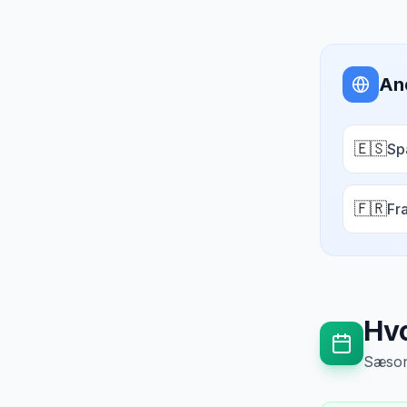
An
🇪🇸
Sp
🇫🇷
Fr
Hvo
Sæsong