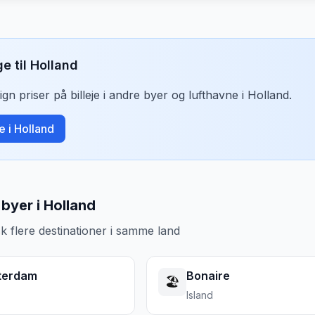
ge til
Holland
n priser på billeje i andre byer og lufthavne i
Holland
.
je i
Holland
byer i Holland
k flere destinationer i samme land
terdam
Bonaire
🏖️
Island