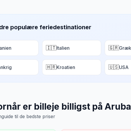
dre populære feriedestinationer
🇮🇹
🇬🇷
anien
Italien
Græk
🇭🇷
🇺🇸
ankrig
Kroatien
USA
rnår er billeje billigst på
Aruba
uide til de bedste priser