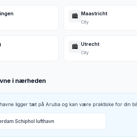
ingen
Maastricht
🏙️
City
g
Utrecht
🏙️
City
avne i nærheden
thavne ligger tæt på
Aruba
og kan være praktiske for din bil
rdam Schiphol lufthavn