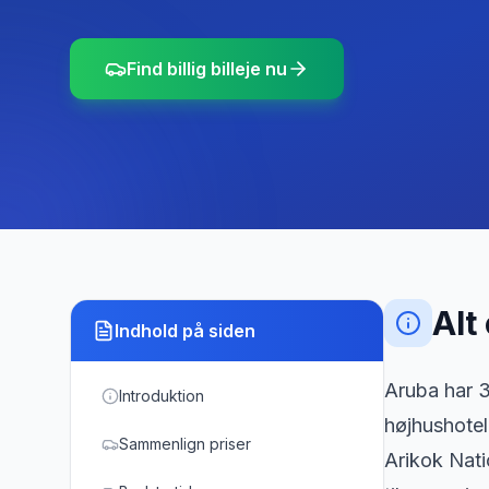
Find billig billeje nu
Alt
Indhold på siden
Aruba har 
Introduktion
højhushotel
Sammenlign priser
Arikok Nati