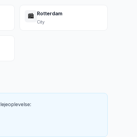
Rotterdam
🏙️
City
lejeoplevelse: