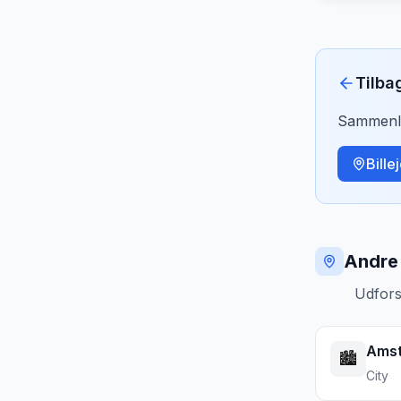
Tilba
Sammenlig
Bille
Andre 
Udfors
Ams
🏙️
City