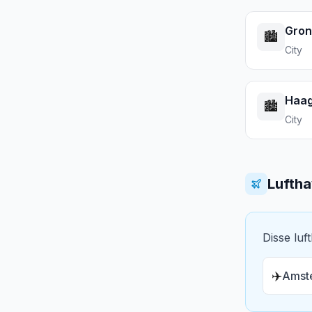
Gron
🏙️
City
Haa
🏙️
City
Lufth
Disse luf
✈️
Amste