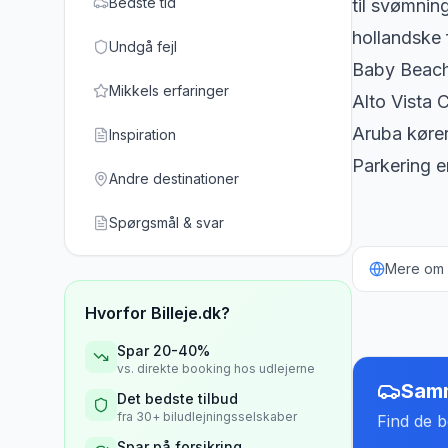
Bedste tid
til svømnin
hollandske 
Undgå fejl
Baby Beach 
Mikkels erfaringer
Alto Vista 
Aruba kører
Inspiration
Parkering e
Andre destinationer
Spørgsmål & svar
Mere om b
Hvorfor Billeje.dk?
Spar 20-40%
vs. direkte booking hos udlejerne
Samm
Det bedste tilbud
fra 30+ biludlejningsselskaber
Find de be
Spar på forsikring