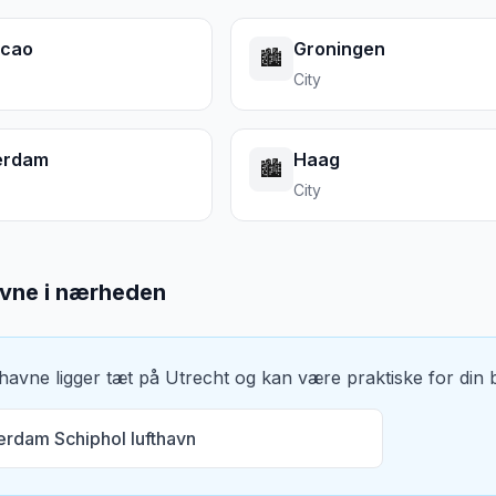
acao
Groningen
🏙️
City
erdam
Haag
🏙️
City
avne i nærheden
thavne ligger tæt på
Utrecht
og kan være praktiske for din bi
rdam Schiphol lufthavn