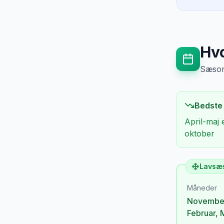
Hvo
Sæsong
Bedste
April-maj 
oktober
Lavsæ
Måneder
Novembe
Februar
,