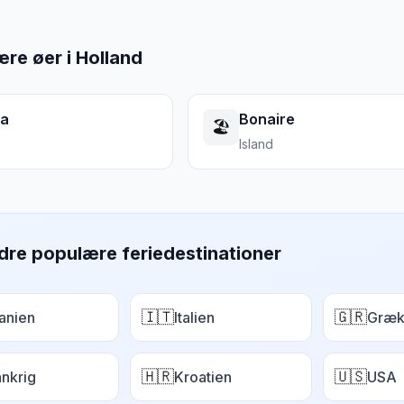
re øer i
Holland
ba
Bonaire
🏖️
Island
dre populære feriedestinationer
🇮🇹
🇬🇷
anien
Italien
Græk
🇭🇷
🇺🇸
ankrig
Kroatien
USA