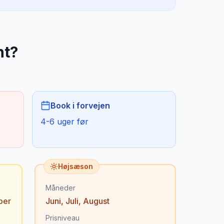
ht
?
Book i forvejen
4-6 uger før
Højsæson
Måneder
ber
Juni
,
Juli
,
August
Prisniveau