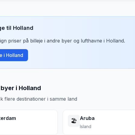
ge til
Holland
n priser på billeje i andre byer og lufthavne i
Holland
.
je i
Holland
byer i Holland
k flere destinationer i samme land
terdam
Aruba
🏖️
Island