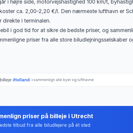
går i højre side, motorvejshastighed 100 km/t, byhasti
oster ca. 2,00-2,20 €/l. Den nærmeste lufthavn er Schi
 direkte i terminalen.
ebil i god tid for at sikre de bedste priser, og sammenli
menligne priser fra alle store biludlejningsselskaber o
illeje i
Holland
→
sammenlign alle byer og lufthavne
enlign priser på billeje
i
Utrecht
dste tilbud fra alle biludlejere på ét sted