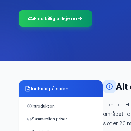
Find billig billeje nu
Alt
Indhold på siden
Utrecht i Ho
Introduktion
området i d
Sammenlign priser
slot er 20 m