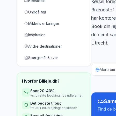
Bedste tid
Kørsel fore
Brændstof k
Undgå fejl
har kontorer
Mikkels erfaringer
Book din lej
du nemt sam
Inspiration
Utrecht.
Andre destinationer
Spørgsmål & svar
Mere om b
Hvorfor Billeje.dk?
Spar 20-40%
vs. direkte booking hos udlejerne
Samm
Det bedste tilbud
fra 30+ biludlejningsselskaber
Find de be
Spar på forsikring