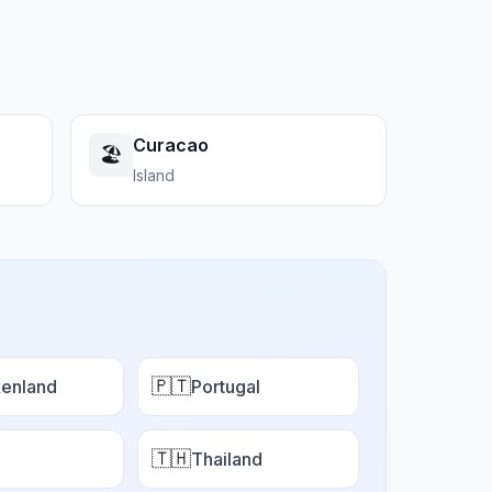
Curacao
🏖️
Island
🇵🇹
enland
Portugal
🇹🇭
Thailand