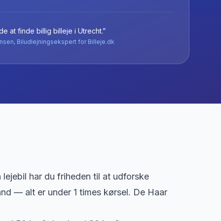
e at finde billig billeje
i
Utrecht
.”
nsen, Biludlejningsekspert for Billeje.dk
lejebil har du friheden til at udforske
and — alt er under 1 times kørsel. De Haar