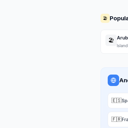
Populæ
🏖️
Aru
🏖️
Island
An
🇪🇸
Sp
🇫🇷
Fr