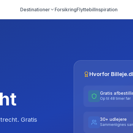
Destinationer
Forsikring
Flyttebil
Inspiration
Hvorfor Billeje.d
cht
Gratis afbestill
Op til 48 timer før
trecht
. Gratis
30+ udlejere
Sammenlignes sam