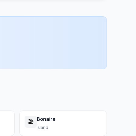
Bonaire
🏖️
Island