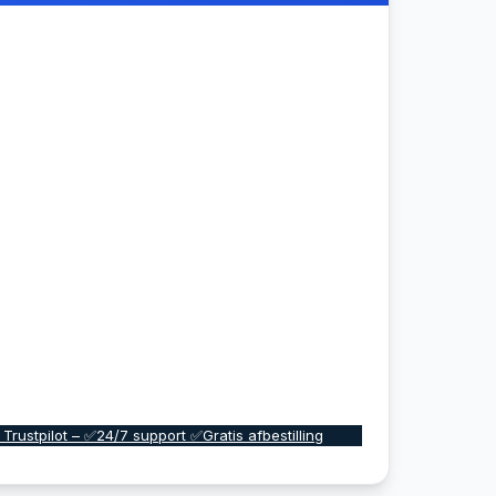
 Trustpilot – ✅24/7 support ✅Gratis afbestilling