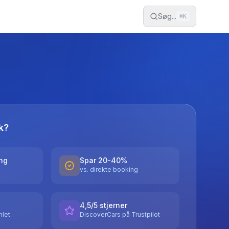
Søg...
⌘
K
k?
ing
Spar 20-40%
vs. direkte booking
4,5/5 stjerner
let
DiscoverCars på Trustpilot