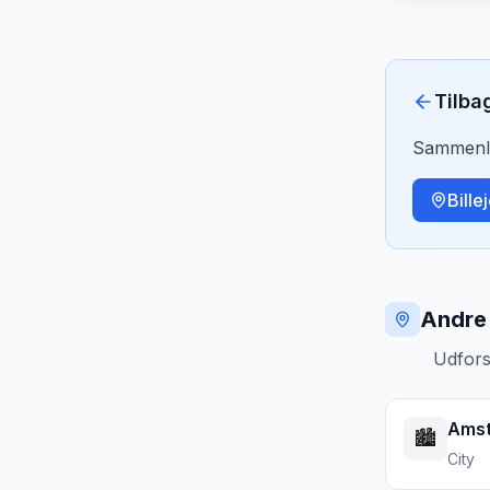
Tilba
Sammenlig
Bille
Andre 
Udfors
Ams
🏙️
City