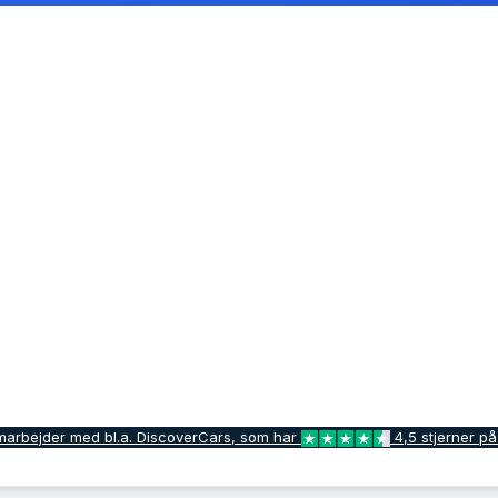
marbejder med bl.a. DiscoverCars, som har
4,5 stjerner på