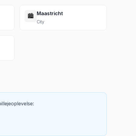
Maastricht
🏙️
City
llejeoplevelse: