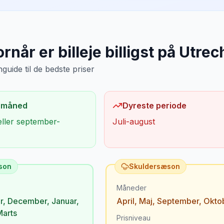
rnår er billeje billigst på
Utrec
uide til de bedste priser
 måned
Dyreste periode
eller september-
Juli-august
son
Skuldersæson
Måneder
r
,
December
,
Januar
,
April
,
Maj
,
September
,
Okto
Marts
Prisniveau