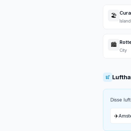
Cur
🏖️
Island
Rott
🏙️
City
Lufth
Disse luf
✈️
Amste